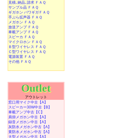
見積､納品､請求 ＦＡＱ
サンプル品 ＦＡＱ
ギガホン パワギガＦＡＱ
手ぶら拡声器 ＦＡＱ
メガホン ＦＡＱ
放送アンプ ＦＡＱ
車載アンプ ＦＡＱ
スピーカ ＦＡＱ
マイクロホン ＦＡＱ
Ｂ型ワイヤレス ＦＡＱ
Ｃ型ワイヤレス ＦＡＱ
電源装置 ＦＡＱ
その他 ＦＡＱ
Outlet
アウトレット
窓口用マイク中古【A】
スピーカー30W中古【B】
車載アンプ中古【C】
肩掛メガホン中古【A】
録音メガホン中古【A】
灰防水メガホン中古【A】
黄防水メガホン中古【A】
大型メガホン中古【A】