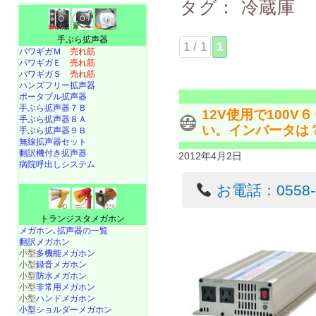
タグ：
冷蔵庫
手ぶら拡声器
1 / 1
1
パワギガＭ
売れ筋
パワギガＥ
売れ筋
パワギガＳ
売れ筋
ハンズフリー拡声器
ポータブル拡声器
手ぶら拡声器７Ｂ
12V使用で100
手ぶら拡声器８Ａ
い。インバータは
手ぶら拡声器９Ｂ
無線拡声器セット
翻訳機付き拡声器
2012年4月2日
病院呼出しシステム
お電話：0558-22
トランジスタメガホン
メガホン､拡声器の一覧
翻訳メガホン
小型
多機能メガホン
小型
録音メガホン
小型
防水メガホン
小型
非常用メガホン
小型
ハンドメガホン
小型ショルダーメガホン