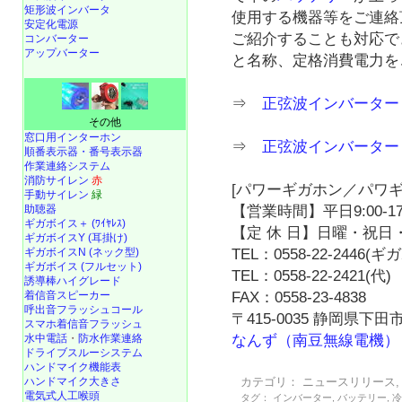
矩形波インバータ
使用する機器等をご連絡
安定化電源
ご紹介することも対応で
コンバーター
アップバーター
と名称、定格消費電力を
⇒
正弦波インバーター 
その他
窓口用インターホン
⇒
正弦波インバーター
順番表示器・番号表示器
作業連絡システム
消防サイレン
赤
[パワーギガホン／パワギ
手動サイレン
緑
【営業時間】平日9:00-17
助聴器
ギガボイス＋ (ﾜｲﾔﾚｽ)
【定 休 日】日曜・祝日・
ギガボイスY (耳掛け)
TEL：0558-22-2446(
ギガボイスN (ネック型)
ギガボイス (フルセット)
TEL：0558-22-2421(代)
誘導棒ハイグレード
FAX：0558-23-4838
着信音スピーカー
呼出音フラッシュコール
〒415-0035 静岡県下田市
スマホ着信音フラッシュ
なんず（南豆無線電機）
水中電話
・
防水作業連絡
ドライブスルーシステム
ハンドマイク機能表
カテゴリ：
ニュースリリース
ハンドマイク大きさ
電気式人工喉頭
タグ：
インバーター
,
バッテリー
,