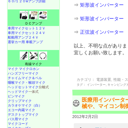
６０/１２０wアンプ詳細
⇒
矩形波インバーター INV
⇒
矩形波インバーター
ＤＣアンプ
車用マイクセット１２Ｖ
⇒
正弦波インバーター
車用マイクセット２４Ｖ
船舶用アンプ２４Ｖ
選挙カー用 車載アンプ
以上、不明な点がありま
宜しくお願い致します。
有線マイク
マイク マイクロホン
ハンズフリーマイク
チャイムマイク＆ベル
カテゴリ：
電源装置
,
性能・
咽喉マイク・喉頭マイク
タグ：
インバーター
,
キャンピング
ヘッドセットマイク
分離式
ヘッドマイク
一体式
ピンマイク
医療用インバータ
クリップマイク
械や、マイコン制
カラオケマイク（白）
エコー内蔵マイク
デスクトップマイク
2012年2月2日
バス用マイク
マイクコード