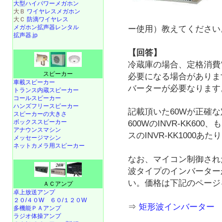
大型ハイパワーメガホン
大Ｂ
ワイヤレスメガホン
大Ｃ
防滴ワイヤレス
メガホン拡声器レンタル
ー使用）教えてください
拡声器.jp
【回答】
冷蔵庫の場合、定格消費
スピーカー
必要になる場合がありま
車載スピーカー
バーターが必要なります
トランス内蔵スピーカー
コールスピーカー
ハンズフリースピーカー
記載頂いた60Wが正確
スピーカーの大きさ
ボックススピーカー
600WのINVR-KK6
アナウンスマシン
スのINVR-KK1000
メッセージマシン
ネットカメラ用スピーカー
なお、マイコン制御され
波タイプのインバーター
い。価格は下記のページ
ＡＣアンプ
卓上放送アンプ
２０/４０W
６０/１２０W
⇒
矩形波インバーター INV
多機能ＰＡアンプ
ラジオ体操アンプ