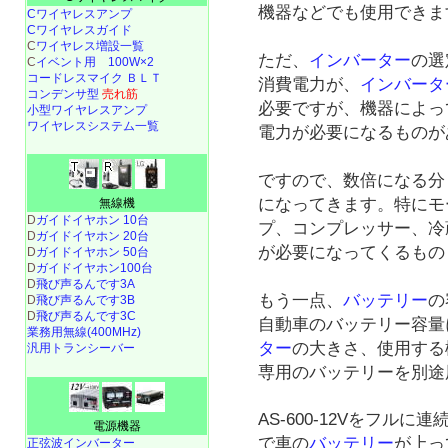
機器などでも使用できま
Cワイヤレスアンプ
Cワイヤレスガイド
C
ワイヤレス増設一覧
ただ、
インバーター
の選
C
イベント用 100W×2
コードレスマイク ＢＬＴ
消費電力が、
インバータ
コンデンサ型
売れ筋
必要ですが、機器によっ
小型ワイヤレスアンプ
ワイヤレスシステム一覧
電力が必要になるものが
ですので、数倍になる分
になってきます。特にモ
無線機
D
ガイドイヤホン 10台
プ、コンプレッサー、冷
D
ガイドイヤホン 20台
が必要になってくるもの
D
ガイドイヤホン 50台
D
ガイドイヤホン100台
D
飛び声るんです3A
もう一点、
バッテリー
の
D
飛び声るんです3B
D
飛び声るんです3C
自動車のバッテリー容量
業務用無線(400MHz)
ター
の大きさ、使用する
汎用トランシーバー
専用のバッテリーを別途
AS-600-12Vをフル
電源機器
で車の
バッテリー
が上っ
正弦波インバーター