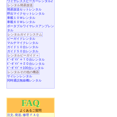
ワイヤレススピーカーレンタル2
レンタル簡易放送
簡易放送セットレンタル
呼出マイクセットレンタル
車載１０Ｗレンタル
車載６０Ｗレンタル
ポータブルワイヤレスアンプレン
タル
レンタルガイドシステム
ビーガイドレンタル
マルチマイクレンタル
ガイド１０台レンタル
ガイド５０台レンタル
レンタルビーガイド＋
ﾋﾞｰｶﾞｲﾄﾞ＋１０台レンタル
ﾋﾞｰｶﾞｲﾄﾞ＋２０台レンタル
ﾋﾞｰｶﾞｲﾄﾞ＋100台レンタル
レンタルその他の機器
サイレンレンタル
同時通話無線機レンタル
FAQ
よくあるご質問
注文､発送､修理 ＦＡＱ