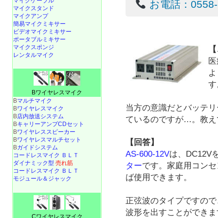
マイクケーブル
お電話：0558-22
マイクスタンド
マイクアンプ
簡易マイクミキサー
ビデオマイクミキサー
ポータブルミキサー
マイクスポンジ
【
レンタルマイク
医
よ
す
Bワイヤレスマイク
B
マルチマイク
当方の意識だとバッテリ
B
ワイヤレスマイク
B
店内放送システム
ているのですが…。教え
B
キャリーアンプCDセット
B
ワイヤレススピーカー
B
ワイヤレスマルチセット
【回答】
B
ガイドシステム
AS-600-12V
は、DC12V
コードレスマイク ＢＬＴ
ダイナミック型
売れ筋
ター
です。家庭用コンセン
コードレスマイク ＢＬＴ
ば使用できます。
モジュール＆ジャック
正弦波のタイプですので
波形を出すことができま
Cワイヤレスマイク