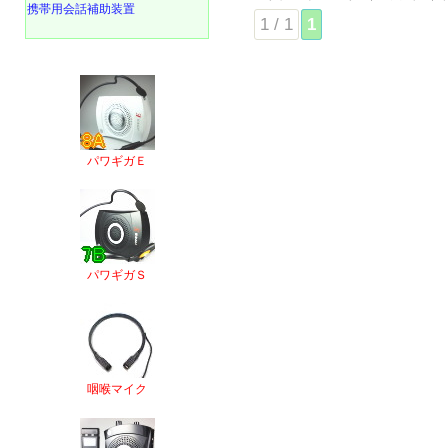
携帯用会話補助装置
1 / 1
1
パワギガＥ
パワギガＳ
咽喉マイク