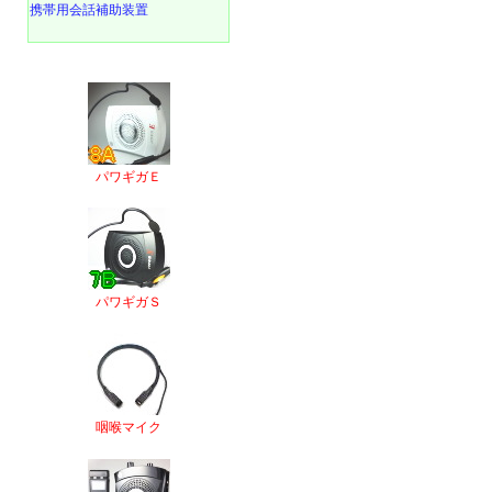
携帯用会話補助装置
パワギガＥ
パワギガＳ
咽喉マイク