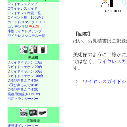
Cワイヤレスアンプ
Cワイヤレスガイド
C
ワイヤレス増設一覧
C
イベント用 100W×2
コードレスマイク ＢＬＴ
コンデンサ型
売れ筋
小型ワイヤレスアンプ
【回答】
ワイヤレスシステム一覧
はい、お見積書はご郵送
美術館のように、静かに
無線機
ではなく、
ワイヤレスガ
D
ガイドイヤホン 10台
D
ガイドイヤホン 20台
す。
D
ガイドイヤホン 50台
D
ガイドイヤホン100台
D
飛び声るんです3A
⇒
ワイヤレスガイドシ
D
飛び声るんです3B
D
飛び声るんです3C
業務用無線(400MHz)
汎用トランシーバー
電源機器
正弦波インバーター