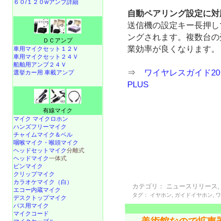
６０/１２０wアンプ詳細
自動ペアリング設定に対
送信機の設定キー長押し
ングされます。複数台の
ＤＣアンプ
業効率が良くなります。
車用マイクセット１２Ｖ
車用マイクセット２４Ｖ
船舶用アンプ２４Ｖ
⇒
ワイヤレスガイド20台
選挙カー用 車載アンプ
PLUS
有線マイク
マイク マイクロホン
ハンズフリーマイク
チャイムマイク＆ベル
咽喉マイク・喉頭マイク
ヘッドセットマイク
分離式
ヘッドマイク
一体式
ピンマイク
クリップマイク
カラオケマイク（白）
カテゴリ：
ニュースリリース
エコー内蔵マイク
タグ：
イヤホン
,
ガイドイヤホン
,
デスクトップマイク
バス用マイク
マイクコード