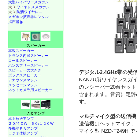
大型ハイパワーメガホン
大Ｂ
ワイヤレスメガホン
大Ｃ
防滴ワイヤレス
メガホン拡声器レンタル
拡声器.jp
スピーカー
車載スピーカー
トランス内蔵スピーカー
コールスピーカー
ハンズフリースピーカー
スピーカーの大きさ
デジタル2.4GHz帯の受
ボックススピーカー
NANZU製ワイヤレスガ
アナウンスマシン
メッセージマシン
のレシーバー20台セッ
ネットカメラ用スピーカー
含まれます。音質に定評
す。
ＡＣアンプ
マルチマイク型の送信機
卓上放送アンプ
送信機はヘッドマイク、
２０/４０W
６０/１２０W
多機能ＰＡアンプ
マイク型 NZD-T249H 
ラジオ体操アンプ