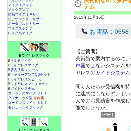
美術館なので拡声
マイクケーブル
マイクスタンド
テム
マイクアンプ
簡易マイクミキサー
2013年11月16日
ビデオマイクミキサー
ポータブルミキサー
マイクスポンジ
お電話：0558-22
レンタルマイク
【ご質問】
Bワイヤレスマイク
美術館で案内するのに、
B
マルチマイク
声器
ではないシステムを
B
ワイヤレスマイク
B
店内放送システム
ヤレスの
ガイドシステム
B
キャリーアンプCDセット
B
ワイヤレススピーカー
B
ワイヤレスマルチセット
聞く人たちが受信機を持
B
ガイドシステム
に迷惑にもならず、よい
コードレスマイク ＢＬＴ
ダイナミック型
売れ筋
人でのお見積書を作成し
コードレスマイク ＢＬＴ
能でしょうか。
モジュール＆ジャック
Cワイヤレスマイク