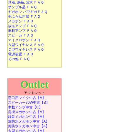
見積､納品､請求 ＦＡＱ
サンプル品 ＦＡＱ
ギガホン パワギガＦＡＱ
手ぶら拡声器 ＦＡＱ
メガホン ＦＡＱ
放送アンプ ＦＡＱ
車載アンプ ＦＡＱ
スピーカ ＦＡＱ
マイクロホン ＦＡＱ
Ｂ型ワイヤレス ＦＡＱ
Ｃ型ワイヤレス ＦＡＱ
電源装置 ＦＡＱ
その他 ＦＡＱ
Outlet
アウトレット
窓口用マイク中古【A】
スピーカー30W中古【B】
車載アンプ中古【C】
肩掛メガホン中古【A】
録音メガホン中古【A】
灰防水メガホン中古【A】
黄防水メガホン中古【A】
大型メガホン中古【A】