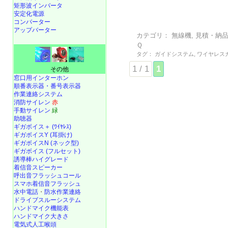
矩形波インバータ
安定化電源
コンバーター
アップバーター
カテゴリ：
無線機
,
見積・納
Ｑ
タグ：
ガイドシステム
,
ワイヤレス
1 / 1
1
その他
窓口用インターホン
順番表示器・番号表示器
作業連絡システム
消防サイレン
赤
手動サイレン
緑
助聴器
ギガボイス＋ (ﾜｲﾔﾚｽ)
ギガボイスY (耳掛け)
ギガボイスN (ネック型)
ギガボイス (フルセット)
誘導棒ハイグレード
着信音スピーカー
呼出音フラッシュコール
スマホ着信音フラッシュ
水中電話
・
防水作業連絡
ドライブスルーシステム
ハンドマイク機能表
ハンドマイク大きさ
電気式人工喉頭