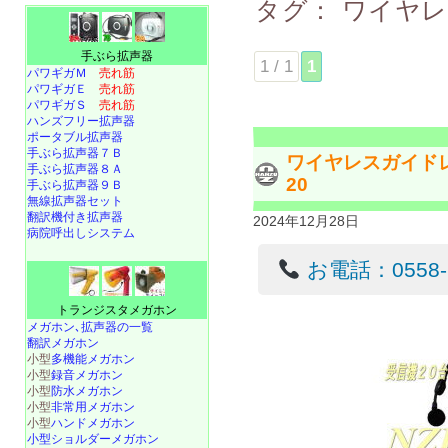
タグ：
ワイヤ
手ぶら拡声器
1 / 1
1
パワギガＭ
売れ筋
パワギガＥ
売れ筋
パワギガＳ
売れ筋
ハンズフリー拡声器
ポータブル拡声器
手ぶら拡声器７Ｂ
ワイヤレスガイドレシ
手ぶら拡声器８Ａ
20
手ぶら拡声器９Ｂ
無線拡声器セット
翻訳機付き拡声器
2024年12月28日
病院呼出しシステム
お電話：0558-22
トランジスタメガホン
メガホン､拡声器の一覧
翻訳メガホン
小型
多機能メガホン
小型
録音メガホン
小型
防水メガホン
小型
非常用メガホン
小型
ハンドメガホン
小型ショルダーメガホン