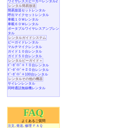
ワイヤレススピーカーレンタル2
レンタル簡易放送
簡易放送セットレンタル
呼出マイクセットレンタル
車載１０Ｗレンタル
車載６０Ｗレンタル
ポータブルワイヤレスアンプレン
タル
レンタルガイドシステム
ビーガイドレンタル
マルチマイクレンタル
ガイド１０台レンタル
ガイド５０台レンタル
レンタルビーガイド＋
ﾋﾞｰｶﾞｲﾄﾞ＋１０台レンタル
ﾋﾞｰｶﾞｲﾄﾞ＋２０台レンタル
ﾋﾞｰｶﾞｲﾄﾞ＋100台レンタル
レンタルその他の機器
サイレンレンタル
同時通話無線機レンタル
FAQ
よくあるご質問
注文､発送､修理 ＦＡＱ