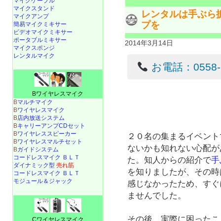
マイクケーブル
マイクスタンド
レンタルは手ぶら
マイクアンプ
プを
簡易マイクミキサー
ビデオマイクミキサー
ポータブルミキサー
2014年3月14日
マイクスポンジ
レンタルマイク
お電話：0558-22
Bワイヤレスマイク
B
マルチマイク
B
ワイヤレスマイク
B
店内放送システム
B
キャリーアンプCDセット
B
ワイヤレススピーカー
２０名の集まるイベント
B
ワイヤレスマルチセット
ないかも知れない心配が
B
ガイドシステム
コードレスマイク ＢＬＴ
た。知人からの紹介で
手
ダイナミック型
売れ筋
を知りましたが、その時
コードレスマイク ＢＬＴ
モジュール＆ジャック
感じなかったため、すぐ
ませんでした。
その後、実際に困ったこ
Cワイヤレスマイク