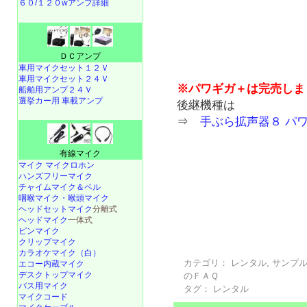
６０/１２０wアンプ詳細
ＤＣアンプ
車用マイクセット１２Ｖ
車用マイクセット２４Ｖ
※パワギガ＋は完売しま
船舶用アンプ２４Ｖ
選挙カー用 車載アンプ
後継機種は
⇒
手ぶら拡声器８ パ
有線マイク
マイク マイクロホン
ハンズフリーマイク
チャイムマイク＆ベル
咽喉マイク・喉頭マイク
ヘッドセットマイク
分離式
ヘッドマイク
一体式
ピンマイク
クリップマイク
カラオケマイク（白）
カテゴリ：
レンタル
,
サンプ
エコー内蔵マイク
デスクトップマイク
のＦＡＱ
バス用マイク
タグ：
レンタル
マイクコード