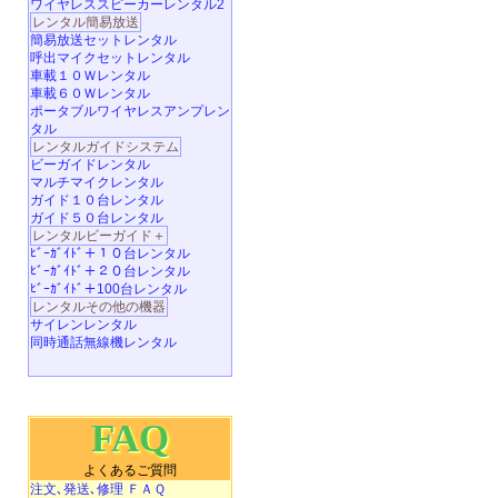
ワイヤレススピーカーレンタル2
レンタル簡易放送
簡易放送セットレンタル
呼出マイクセットレンタル
車載１０Ｗレンタル
車載６０Ｗレンタル
ポータブルワイヤレスアンプレン
タル
レンタルガイドシステム
ビーガイドレンタル
マルチマイクレンタル
ガイド１０台レンタル
ガイド５０台レンタル
レンタルビーガイド＋
ﾋﾞｰｶﾞｲﾄﾞ＋１０台レンタル
ﾋﾞｰｶﾞｲﾄﾞ＋２０台レンタル
ﾋﾞｰｶﾞｲﾄﾞ＋100台レンタル
レンタルその他の機器
サイレンレンタル
同時通話無線機レンタル
FAQ
よくあるご質問
注文､発送､修理 ＦＡＱ