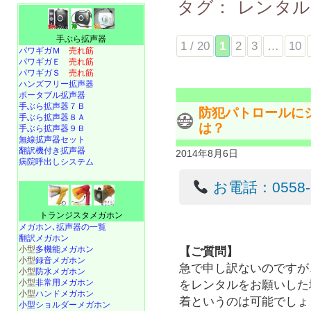
タグ：
レンタ
手ぶら拡声器
1 / 20
1
2
3
…
10
パワギガＭ
売れ筋
パワギガＥ
売れ筋
パワギガＳ
売れ筋
ハンズフリー拡声器
ポータブル拡声器
手ぶら拡声器７Ｂ
防犯パトロールに
手ぶら拡声器８Ａ
は？
手ぶら拡声器９Ｂ
無線拡声器セット
翻訳機付き拡声器
2014年8月6日
病院呼出しシステム
お電話：0558-22
トランジスタメガホン
メガホン､拡声器の一覧
翻訳メガホン
小型
多機能メガホン
【ご質問】
小型
録音メガホン
急で申し訳ないのですが
小型
防水メガホン
小型
非常用メガホン
をレンタルをお願いした
小型
ハンドメガホン
着というのは可能でしょ
小型ショルダーメガホン