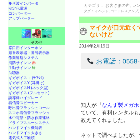
矩形波インバータ
カテゴリ：
お客さまの声
,
レ
安定化電源
タグ：
イベント
,
コードレスアンプ
コンバーター
アップバーター
マイクが口元近く
ないけど
その他
2014年2月19日
窓口用インターホン
順番表示器・番号表示器
作業連絡システム
お電話：0558-22
消防サイレン
赤
手動サイレン
緑
助聴器
ギガボイス＋ (ﾜｲﾔﾚｽ)
ギガボイスY (耳掛け)
ギガボイスN (ネック型)
ギガボイス (フルセット)
誘導棒ハイグレード
着信音スピーカー
知人が『
なんず製メガホ
呼出音フラッシュコール
ていて、有料レンタルも
スマホ着信音フラッシュ
水中電話
・
防水作業連絡
教えてくれました。
ドライブスルーシステム
ハンドマイク機能表
ハンドマイク大きさ
ネットで調べましたが、
電気式人工喉頭