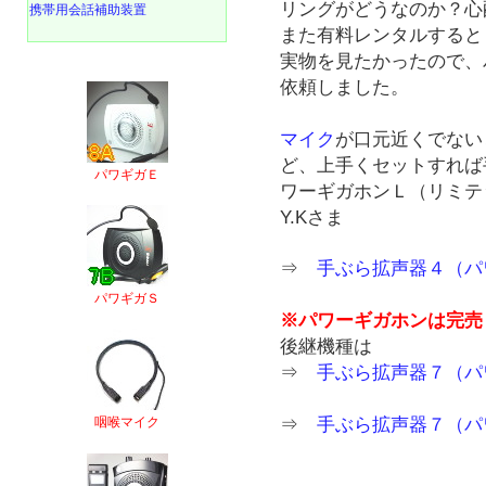
リングがどうなのか？心
携帯用会話補助装置
また有料レンタルすると
実物を見たかったので、
依頼しました。
マイク
が口元近くでない
ど、上手くセットすれば
パワギガＥ
ワーギガホンＬ（リミテ
Y.Kさま
⇒
手ぶら拡声器４（パ
パワギガＳ
※パワーギガホンは完売
後継機種は
⇒
手ぶら拡声器７（パ
⇒
手ぶら拡声器７（パ
咽喉マイク