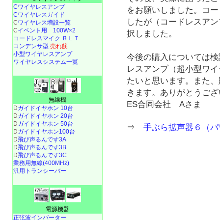
Cワイヤレスアンプ
をお願いしました。コー
Cワイヤレスガイド
したが（コードレスアン
C
ワイヤレス増設一覧
C
イベント用 100W×2
択しました。
コードレスマイク ＢＬＴ
コンデンサ型
売れ筋
小型ワイヤレスアンプ
今後の購入については検
ワイヤレスシステム一覧
レスアンプ（超小型ワ
たいと思います。また、
きます。ありがとうござ
無線機
ES合同会社 Aさま
D
ガイドイヤホン 10台
D
ガイドイヤホン 20台
D
ガイドイヤホン 50台
⇒
手ぶら拡声器６（パ
D
ガイドイヤホン100台
D
飛び声るんです3A
D
飛び声るんです3B
D
飛び声るんです3C
業務用無線(400MHz)
汎用トランシーバー
電源機器
正弦波インバーター