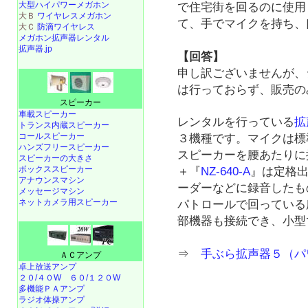
大型ハイパワーメガホン
で住宅街を回るのに使用
大Ｂ
ワイヤレスメガホン
て、手でマイクを持ち、
大Ｃ
防滴ワイヤレス
メガホン拡声器レンタル
拡声器.jp
【回答】
申し訳ございませんが、
は行っておらず、販売の
スピーカー
車載スピーカー
レンタルを行っている
拡
トランス内蔵スピーカー
コールスピーカー
３機種です。マイクは標
ハンズフリースピーカー
スピーカーを腰あたりに
スピーカーの大きさ
ボックススピーカー
＋『
NZ-640-A
』は定格出
アナウンスマシン
ーダーなどに録音したも
メッセージマシン
ネットカメラ用スピーカー
パトロールで回っている
部機器も接続でき、小型
⇒
手ぶら拡声器５（パ
ＡＣアンプ
卓上放送アンプ
２０/４０W
６０/１２０W
多機能ＰＡアンプ
ラジオ体操アンプ