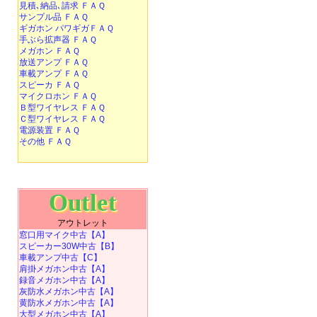
見積､納品､請求 ＦＡＱ
サンプル品 ＦＡＱ
ギガホン パワギガＦＡＱ
手ぶら拡声器 ＦＡＱ
メガホン ＦＡＱ
放送アンプ ＦＡＱ
車載アンプ ＦＡＱ
スピーカ ＦＡＱ
マイクロホン ＦＡＱ
Ｂ型ワイヤレス ＦＡＱ
Ｃ型ワイヤレス ＦＡＱ
電源装置 ＦＡＱ
その他 ＦＡＱ
Outlet
アウトレット
窓口用マイク中古【A】
スピーカー30W中古【B】
車載アンプ中古【C】
肩掛メガホン中古【A】
録音メガホン中古【A】
灰防水メガホン中古【A】
黄防水メガホン中古【A】
大型メガホン中古【A】