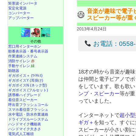
矩形波インバータ
安定化電源
音楽が趣味で電子
コンバーター
スピーカー等が重
アップバーター
2013年4月24日
その他
お電話：0558-22
窓口用インターホン
順番表示器・番号表示器
作業連絡システム
消防サイレン
赤
手動サイレン
緑
助聴器
18才の時から音楽が趣
ギガボイス＋ (ﾜｲﾔﾚｽ)
は仲間と電子ピアノでボ
ギガボイスY (耳掛け)
ギガボイスN (ネック型)
をしています。歌も歌い
ギガボイス (フルセット)
ンプ
・
スピーカー
等が重
誘導棒ハイグレード
着信音スピーカー
っていました。
呼出音フラッシュコール
スマホ着信音フラッシュ
水中電話
・
防水作業連絡
インターネットで
超小型
ドライブスルーシステム
ギガ＋
を知って、すぐに
ハンドマイク機能表
ハンドマイク大きさ
スピーカーが小さい割に
電気式人工喉頭