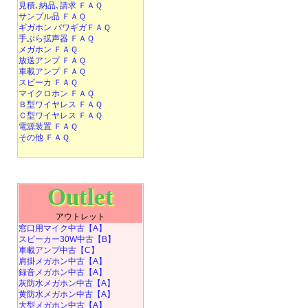
見積､納品､請求 ＦＡＱ
サンプル品 ＦＡＱ
ギガホン パワギガＦＡＱ
手ぶら拡声器 ＦＡＱ
メガホン ＦＡＱ
放送アンプ ＦＡＱ
車載アンプ ＦＡＱ
スピーカ ＦＡＱ
マイクロホン ＦＡＱ
Ｂ型ワイヤレス ＦＡＱ
Ｃ型ワイヤレス ＦＡＱ
電源装置 ＦＡＱ
その他 ＦＡＱ
Outlet
アウトレット
窓口用マイク中古【A】
スピーカー30W中古【B】
車載アンプ中古【C】
肩掛メガホン中古【A】
録音メガホン中古【A】
灰防水メガホン中古【A】
黄防水メガホン中古【A】
大型メガホン中古【A】