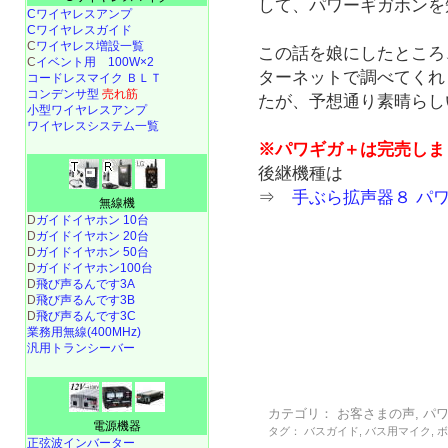
して、パワーギガホンを
Cワイヤレスアンプ
Cワイヤレスガイド
C
ワイヤレス増設一覧
この話を娘にしたところ
C
イベント用 100W×2
ターネットで調べてくれ
コードレスマイク ＢＬＴ
コンデンサ型
売れ筋
たが、予想通り素晴らし
小型ワイヤレスアンプ
ワイヤレスシステム一覧
※パワギガ＋は完売しま
後継機種は
⇒
手ぶら拡声器８ パ
無線機
D
ガイドイヤホン 10台
D
ガイドイヤホン 20台
D
ガイドイヤホン 50台
D
ガイドイヤホン100台
D
飛び声るんです3A
D
飛び声るんです3B
D
飛び声るんです3C
業務用無線(400MHz)
汎用トランシーバー
カテゴリ：
お客さまの声
,
パ
電源機器
タグ：
バスガイド
,
バス用マイク
,
正弦波インバーター