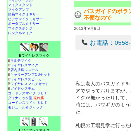
マイクケーブル
マイクスタンド
マイクアンプ
バスガイドのボラ
簡易マイクミキサー
不便なので
ビデオマイクミキサー
ポータブルミキサー
2013年9月6日
マイクスポンジ
レンタルマイク
お電話：0558-22
Bワイヤレスマイク
B
マルチマイク
B
ワイヤレスマイク
B
店内放送システム
B
キャリーアンプCDセット
B
ワイヤレススピーカー
私は老人のバスガイドを
B
ワイヤレスマルチセット
B
ガイドシステム
アでやっておりますが、
コードレスマイク ＢＬＴ
イクが無かったりして、
ダイナミック型
売れ筋
コードレスマイク ＢＬＴ
時には、パワギガのよう
モジュール＆ジャック
た。
札幌の工場見学に行った
Cワイヤレスマイク