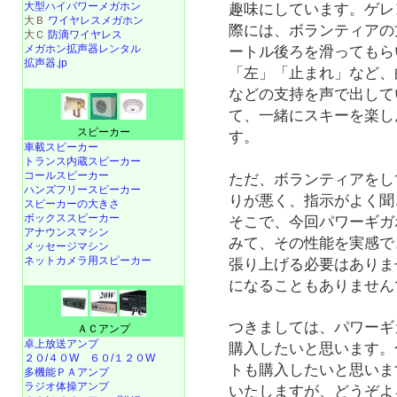
大型ハイパワーメガホン
趣味にしています。ゲレ
大Ｂ
ワイヤレスメガホン
際には、ボランティアの
大Ｃ
防滴ワイヤレス
メガホン拡声器レンタル
ートル後ろを滑ってもら
拡声器.jp
「左」「止まれ」など、
などの支持を声で出して
て、一緒にスキーを楽し
スピーカー
す。
車載スピーカー
トランス内蔵スピーカー
コールスピーカー
ただ、ボランティアをし
ハンズフリースピーカー
りが悪く、指示がよく聞
スピーカーの大きさ
ボックススピーカー
そこで、今回パワーギガ
アナウンスマシン
みて、その性能を実感で
メッセージマシン
ネットカメラ用スピーカー
張り上げる必要はありま
になることもありません
つきましては、パワーギガ
ＡＣアンプ
卓上放送アンプ
購入したいと思います。
２０/４０W
６０/１２０W
トも購入したいと思いま
多機能ＰＡアンプ
ラジオ体操アンプ
いたしますが、どうぞよ