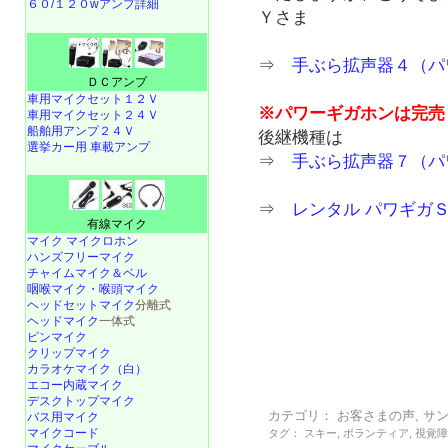
６０/１２０wアンプ詳細
Ｙさま
⇒
手ぶら拡声器４（パ
ＤＣアンプ
車用マイクセット１２Ｖ
※パワーギガホンは完売
車用マイクセット２４Ｖ
船舶用アンプ２４Ｖ
後継機種は
選挙カー用 車載アンプ
⇒
手ぶら拡声器７（パ
⇒
レンタル パワギガＳ
有線マイク
マイク マイクロホン
ハンズフリーマイク
チャイムマイク＆ベル
咽喉マイク・喉頭マイク
ヘッドセットマイク
分離式
ヘッドマイク
一体式
ピンマイク
クリップマイク
カラオケマイク（白）
エコー内蔵マイク
デスクトップマイク
カテゴリ：
お客さまの声
,
サ
バス用マイク
マイクコード
タグ：
スキー
,
ボランティア
,
視覚