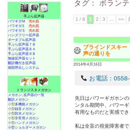
タグ：
ボラン
手ぶら拡声器
1 / 6
1
2
3
…
>>
パワギガＭ
売れ筋
パワギガＥ
売れ筋
パワギガＳ
売れ筋
ハンズフリー拡声器
ポータブル拡声器
手ぶら拡声器７Ｂ
ブラインドスキー
手ぶら拡声器８Ａ
声の通りを
手ぶら拡声器９Ｂ
無線拡声器セット
翻訳機付き拡声器
2014年4月16日
病院呼出しシステム
お電話：0558-22
トランジスタメガホン
メガホン､拡声器の一覧
先日はパワーギガホンの
翻訳メガホン
小型
多機能メガホン
ンタル期間中、パワーギ
小型
録音メガホン
有用なものだと実感でき
小型
防水メガホン
小型
非常用メガホン
小型
ハンドメガホン
私は全盲の視覚障害者で
小型ショルダーメガホン