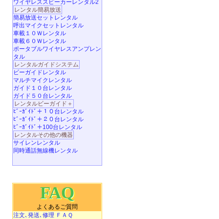
ワイヤレススピーカーレンタル2
レンタル簡易放送
簡易放送セットレンタル
呼出マイクセットレンタル
車載１０Ｗレンタル
車載６０Ｗレンタル
ポータブルワイヤレスアンプレン
タル
レンタルガイドシステム
ビーガイドレンタル
マルチマイクレンタル
ガイド１０台レンタル
ガイド５０台レンタル
レンタルビーガイド＋
ﾋﾞｰｶﾞｲﾄﾞ＋１０台レンタル
ﾋﾞｰｶﾞｲﾄﾞ＋２０台レンタル
ﾋﾞｰｶﾞｲﾄﾞ＋100台レンタル
レンタルその他の機器
サイレンレンタル
同時通話無線機レンタル
FAQ
よくあるご質問
注文､発送､修理 ＦＡＱ