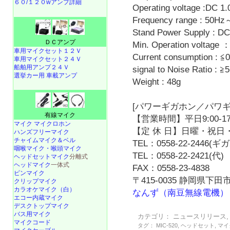
６０/１２０wアンプ詳細
Operating voltage :DC 
Frequency range : 50H
Stand Power Supply : DC
ＤＣアンプ
Min. Operation voltage 
車用マイクセット１２Ｖ
Current consumption : ≦
車用マイクセット２４Ｖ
船舶用アンプ２４Ｖ
signal to Noise Ratio : ≧
選挙カー用 車載アンプ
Weight : 48g
[パワーギガホン／パワギ
有線マイク
【営業時間】平日9:00-17
マイク マイクロホン
【定 休 日】日曜・祝日・
ハンズフリーマイク
チャイムマイク＆ベル
TEL：0558-22-2446(
咽喉マイク・喉頭マイク
TEL：0558-22-2421(代)
ヘッドセットマイク
分離式
ヘッドマイク
一体式
FAX：0558-23-4838
ピンマイク
〒415-0035 静岡県下田市
クリップマイク
カラオケマイク（白）
なんず（南豆無線電機）
エコー内蔵マイク
デスクトップマイク
バス用マイク
カテゴリ：
ニュースリリース
マイクコード
タグ：
MIC-520
,
ヘッドセット
,
マイ