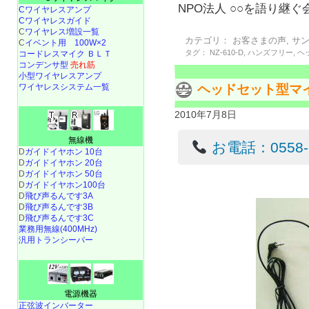
NPO法人 ○○を語り継ぐ
Cワイヤレスアンプ
Cワイヤレスガイド
C
ワイヤレス増設一覧
カテゴリ：
お客さまの声
,
サ
C
イベント用 100W×2
タグ：
NZ-610-D
,
ハンズフリー
,
ヘ
コードレスマイク ＢＬＴ
コンデンサ型
売れ筋
小型ワイヤレスアンプ
ヘッドセット型マイク
ワイヤレスシステム一覧
2010年7月8日
無線機
お電話：0558-22
D
ガイドイヤホン 10台
D
ガイドイヤホン 20台
D
ガイドイヤホン 50台
D
ガイドイヤホン100台
D
飛び声るんです3A
D
飛び声るんです3B
D
飛び声るんです3C
業務用無線(400MHz)
汎用トランシーバー
電源機器
正弦波インバーター