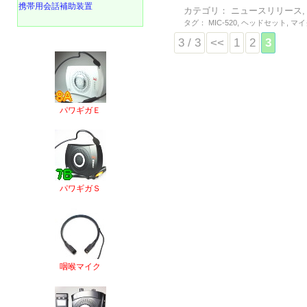
携帯用会話補助装置
カテゴリ：
ニュースリリース
タグ：
MIC-520
,
ヘッドセット
,
マイ
3 / 3
<<
1
2
3
パワギガＥ
パワギガＳ
咽喉マイク