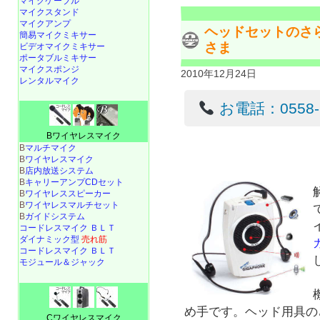
マイクケーブル
マイクスタンド
マイクアンプ
ヘッドセットのさ
簡易マイクミキサー
さま
ビデオマイクミキサー
ポータブルミキサー
マイクスポンジ
2010年12月24日
レンタルマイク
お電話：0558-22
Bワイヤレスマイク
B
マルチマイク
B
ワイヤレスマイク
B
店内放送システム
B
キャリーアンプCDセット
B
ワイヤレススピーカー
B
ワイヤレスマルチセット
B
ガイドシステム
コードレスマイク ＢＬＴ
ダイナミック型
売れ筋
コードレスマイク ＢＬＴ
モジュール＆ジャック
め手です。ヘッド用具の
Cワイヤレスマイク