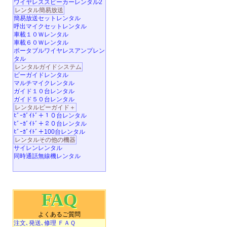
ワイヤレススピーカーレンタル2
レンタル簡易放送
簡易放送セットレンタル
呼出マイクセットレンタル
車載１０Ｗレンタル
車載６０Ｗレンタル
ポータブルワイヤレスアンプレン
タル
レンタルガイドシステム
ビーガイドレンタル
マルチマイクレンタル
ガイド１０台レンタル
ガイド５０台レンタル
レンタルビーガイド＋
ﾋﾞｰｶﾞｲﾄﾞ＋１０台レンタル
ﾋﾞｰｶﾞｲﾄﾞ＋２０台レンタル
ﾋﾞｰｶﾞｲﾄﾞ＋100台レンタル
レンタルその他の機器
サイレンレンタル
同時通話無線機レンタル
FAQ
よくあるご質問
注文､発送､修理 ＦＡＱ