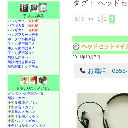
タグ：
ヘッド
手ぶら拡声器
3 / 3
<<
1
2
3
パワギガＭ
売れ筋
パワギガＥ
売れ筋
パワギガＳ
売れ筋
ハンズフリー拡声器
ポータブル拡声器
手ぶら拡声器７Ｂ
ヘッドセットマイク 
手ぶら拡声器８Ａ
手ぶら拡声器９Ｂ
2011年10月7日
無線拡声器セット
翻訳機付き拡声器
病院呼出しシステム
お電話：0558-22
トランジスタメガホン
メガホン､拡声器の一覧
翻訳メガホン
小型
多機能メガホン
小型
録音メガホン
小型
防水メガホン
小型
非常用メガホン
小型
ハンドメガホン
小型ショルダーメガホン