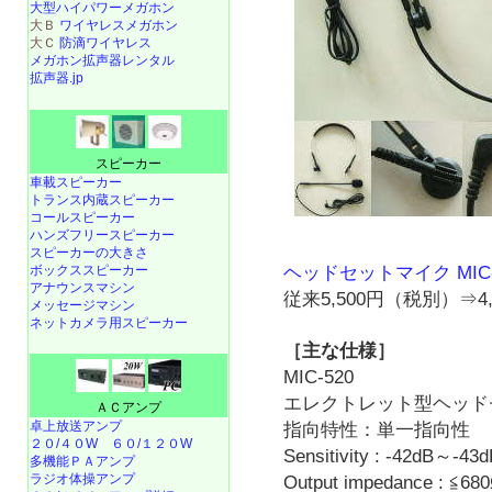
大型ハイパワーメガホン
大Ｂ
ワイヤレスメガホン
大Ｃ
防滴ワイヤレス
メガホン拡声器レンタル
拡声器.jp
スピーカー
車載スピーカー
トランス内蔵スピーカー
コールスピーカー
ハンズフリースピーカー
スピーカーの大きさ
ヘッドセットマイク MIC-
ボックススピーカー
アナウンスマシン
従来5,500円（税別）⇒4
メッセージマシン
ネットカメラ用スピーカー
［主な仕様］
MIC-520
エレクトレット型ヘッド
ＡＣアンプ
卓上放送アンプ
指向特性：単一指向性
２０/４０W
６０/１２０W
Sensitivity : -42dB～-43
多機能ＰＡアンプ
ラジオ体操アンプ
Output impedance : ≦68