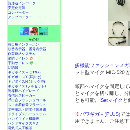
矩形波インバータ
安定化電源
コンバーター
アップバーター
その他
窓口用インターホン
順番表示器・番号表示器
作業連絡システム
消防サイレン
赤
手動サイレン
緑
多機能ファッションメガ
助聴器
ット型マイク MIC-520 
ギガボイス＋ (ﾜｲﾔﾚｽ)
ギガボイスY (耳掛け)
ギガボイスN (ネック型)
頭部へマイクを固定して
ギガボイス (フルセット)
誘導棒ハイグレード
とマイクを切り離し、分
着信音スピーカー
とも可能。
iSetマイク
と
呼出音フラッシュコール
スマホ着信音フラッシュ
水中電話
・
防水作業連絡
※
パワギガ＋(PLUS)
で
ドライブスルーシステム
ハンドマイク機能表
用できません。ご注意下
ハンドマイク大きさ
電気式人工喉頭