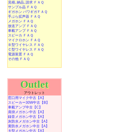
見積､納品､請求 ＦＡＱ
サンプル品 ＦＡＱ
ギガホン パワギガＦＡＱ
手ぶら拡声器 ＦＡＱ
メガホン ＦＡＱ
放送アンプ ＦＡＱ
車載アンプ ＦＡＱ
スピーカ ＦＡＱ
マイクロホン ＦＡＱ
Ｂ型ワイヤレス ＦＡＱ
Ｃ型ワイヤレス ＦＡＱ
電源装置 ＦＡＱ
その他 ＦＡＱ
Outlet
アウトレット
窓口用マイク中古【A】
スピーカー30W中古【B】
車載アンプ中古【C】
肩掛メガホン中古【A】
録音メガホン中古【A】
灰防水メガホン中古【A】
黄防水メガホン中古【A】
大型メガホン中古【A】