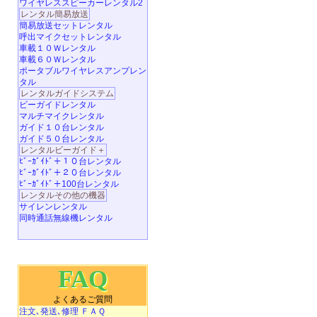
ワイヤレススピーカーレンタル2
レンタル簡易放送
簡易放送セットレンタル
呼出マイクセットレンタル
車載１０Ｗレンタル
車載６０Ｗレンタル
ポータブルワイヤレスアンプレン
タル
レンタルガイドシステム
ビーガイドレンタル
マルチマイクレンタル
ガイド１０台レンタル
ガイド５０台レンタル
レンタルビーガイド＋
ﾋﾞｰｶﾞｲﾄﾞ＋１０台レンタル
ﾋﾞｰｶﾞｲﾄﾞ＋２０台レンタル
ﾋﾞｰｶﾞｲﾄﾞ＋100台レンタル
レンタルその他の機器
サイレンレンタル
同時通話無線機レンタル
FAQ
よくあるご質問
注文､発送､修理 ＦＡＱ