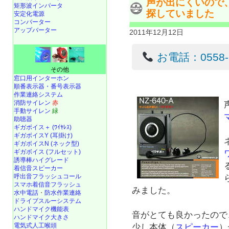
声が出にくいので
矩形波インバータ
探していました
安定化電源
コンバーター
アップバーター
2011年12月12日
お電話：0558-22
その他
窓口用インターホン
順番表示器・番号表示器
作業連絡システム
消防サイレン
赤
手動サイレン
緑
助聴器
ギガボイス＋ (ﾜｲﾔﾚｽ)
ギガボイスY (耳掛け)
ギガボイスN (ネック型)
ギガボイス (フルセット)
誘導棒ハイグレード
着信音スピーカー
呼出音フラッシュコール
スマホ着信音フラッシュ
みました。
水中電話
・
防水作業連絡
ドライブスルーシステム
ハンドマイク機能表
音がとても良かったので
ハンドマイク大きさ
電気式人工喉頭
少し本体（
スピーカー
）