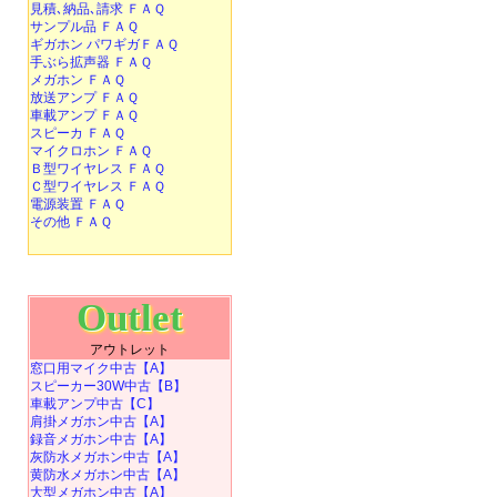
見積､納品､請求 ＦＡＱ
サンプル品 ＦＡＱ
ギガホン パワギガＦＡＱ
手ぶら拡声器 ＦＡＱ
メガホン ＦＡＱ
放送アンプ ＦＡＱ
車載アンプ ＦＡＱ
スピーカ ＦＡＱ
マイクロホン ＦＡＱ
Ｂ型ワイヤレス ＦＡＱ
Ｃ型ワイヤレス ＦＡＱ
電源装置 ＦＡＱ
その他 ＦＡＱ
Outlet
アウトレット
窓口用マイク中古【A】
スピーカー30W中古【B】
車載アンプ中古【C】
肩掛メガホン中古【A】
録音メガホン中古【A】
灰防水メガホン中古【A】
黄防水メガホン中古【A】
大型メガホン中古【A】