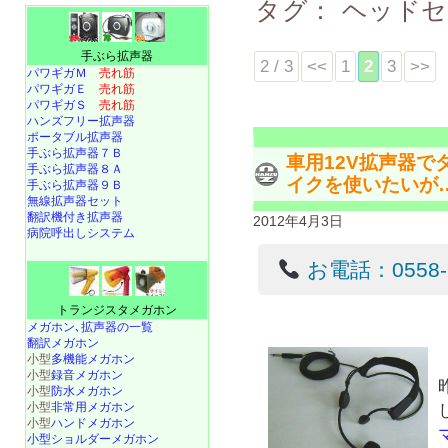
タグ：
ヘッド
手ぶら拡声器
2 / 3
<<
1
2
3
>>
パワギガＭ
売れ筋
パワギガＥ
売れ筋
パワギガＳ
売れ筋
ハンズフリー拡声器
ポータブル拡声器
手ぶら拡声器７Ｂ
車用12V拡声器
手ぶら拡声器８Ａ
イクを使いたいが
手ぶら拡声器９Ｂ
無線拡声器セット
翻訳機付き拡声器
2012年4月3日
病院呼出しシステム
お電話：0558-22
トランジスタメガホン
メガホン､拡声器の一覧
翻訳メガホン
小型
多機能メガホン
小型
録音メガホン
小型
防水メガホン
小型
非常用メガホン
小型
ハンドメガホン
小型ショルダーメガホン