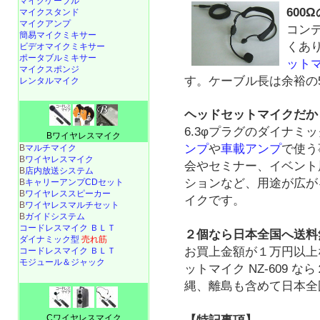
マイクケーブル
600
マイクスタンド
マイクアンプ
コン
簡易マイクミキサー
くあ
ビデオマイクミキサー
ポータブルミキサー
ット
マイクスポンジ
す。ケーブル長は余裕の5
レンタルマイク
ヘッドセットマイクだか
6.3φプラグのダイナミ
Bワイヤレスマイク
ンプ
や
車載アンプ
で使う
B
マルチマイク
B
ワイヤレスマイク
会やセミナー、イベント
B
店内放送システム
ションなど、用途が広が
B
キャリーアンプCDセット
B
ワイヤレススピーカー
イクです。
B
ワイヤレスマルチセット
B
ガイドシステム
コードレスマイク ＢＬＴ
２個なら日本全国へ送料
ダイナミック型
売れ筋
お買上金額が１万円以上
コードレスマイク ＢＬＴ
モジュール＆ジャック
ットマイク NZ-609
縄、離島も含めて日本全
Cワイヤレスマイク