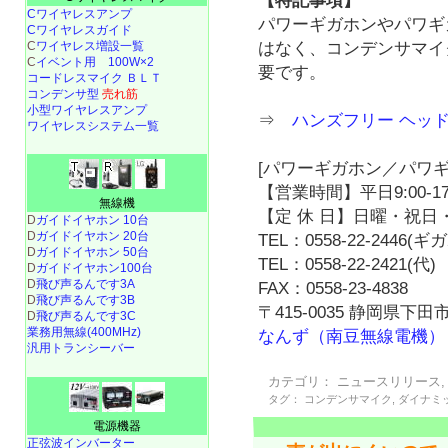
【特記事項】
Cワイヤレスアンプ
パワーギガホンやパワギガ
Cワイヤレスガイド
C
ワイヤレス増設一覧
はなく、コンデンサマイ
C
イベント用 100W×2
要です。
コードレスマイク ＢＬＴ
コンデンサ型
売れ筋
小型ワイヤレスアンプ
⇒
ハンズフリー ヘッドセ
ワイヤレスシステム一覧
[パワーギガホン／パワギ
【営業時間】平日9:00-17
無線機
【定 休 日】日曜・祝日・
D
ガイドイヤホン 10台
D
ガイドイヤホン 20台
TEL：0558-22-2446(
D
ガイドイヤホン 50台
TEL：0558-22-2421(代)
D
ガイドイヤホン100台
D
飛び声るんです3A
FAX：0558-23-4838
D
飛び声るんです3B
〒415-0035 静岡県下田市
D
飛び声るんです3C
業務用無線(400MHz)
なんず（南豆無線電機）
汎用トランシーバー
カテゴリ：
ニュースリリース
タグ：
コンデンサマイク
,
ダイナミ
電源機器
正弦波インバーター