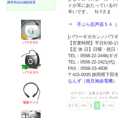
携帯用会話補助装置
ト
が耳にあたっているの
辛いです。 N.Yさま
⇒
手ぶら拡声器５Ａ（
[パワーギガホン／パワギ
パワギガＥ
【営業時間】平日9:00-17
【定 休 日】日曜・祝日・
TEL：0558-22-2446(
TEL：0558-22-2421(代)
FAX：0558-23-4838
パワギガＳ
〒415-0035 静岡県下田市
なんず（南豆無線電機）
カテゴリ：
お客さまの声
,
サ
タグ：
ヘッドセット
,
マイク
,
声が
咽喉マイク
2 / 3
<<
1
2
3
>>