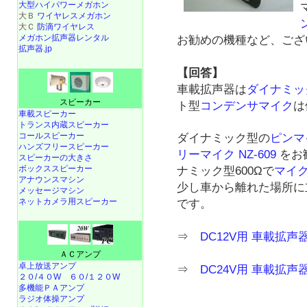
大型ハイパワーメガホン
大Ｂ
ワイヤレスメガホン
大Ｃ
防滴ワイヤレス
メガホン拡声器レンタル
お勧めの機種など、ござ
拡声器.jp
【回答】
車載拡声器は
ダイナミッ
スピーカー
ト型
コンデンサマイク
は
車載スピーカー
トランス内蔵スピーカー
コールスピーカー
ダイナミック型の
ピンマ
ハンズフリースピーカー
リーマイク NZ-609
をお
スピーカーの大きさ
ボックススピーカー
ナミック型600Ωで
マイ
アナウンスマシン
少し車から離れた場所に
メッセージマシン
ネットカメラ用スピーカー
です。
⇒
DC12V用 車載拡
ＡＣアンプ
卓上放送アンプ
⇒
DC24V用 車載拡
２０/４０W
６０/１２０W
多機能ＰＡアンプ
ラジオ体操アンプ