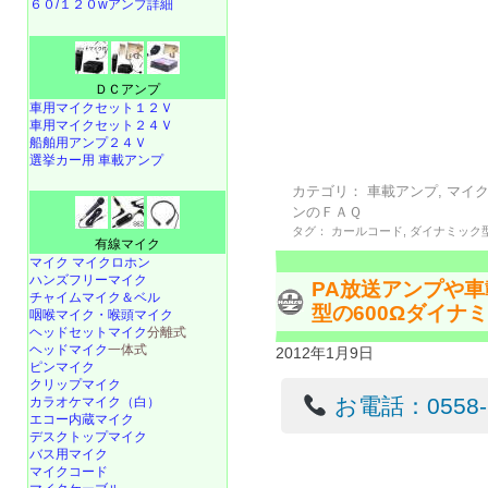
６０/１２０wアンプ詳細
ＤＣアンプ
車用マイクセット１２Ｖ
車用マイクセット２４Ｖ
船舶用アンプ２４Ｖ
選挙カー用 車載アンプ
カテゴリ：
車載アンプ
,
マイ
ンのＦＡＱ
タグ：
カールコード
,
ダイナミック
有線マイク
マイク マイクロホン
ハンズフリーマイク
PA放送アンプや
チャイムマイク＆ベル
型の600Ωダイナミ
咽喉マイク・喉頭マイク
ヘッドセットマイク
分離式
ヘッドマイク
一体式
2012年1月9日
ピンマイク
クリップマイク
お電話：0558-22
カラオケマイク（白）
エコー内蔵マイク
デスクトップマイク
バス用マイク
マイクコード