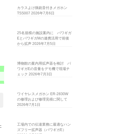
カラスよけ猟銃音付きメガホン
TSS007
2026年7月6日
25名規模の施設案内に パワギガ
EとパワギガMの連携活用で前後
から拡声
2026年7月5日
博物館の案内用拡声器を検討 パ
ワギガEの音量をデモ機で現場チ
ェック
2026年7月3日
ワイヤレスメガホン ER-2830W
の修理および修理見積に関して
2026年7月1日
工場内での伝達業務に最適なハン
た
ズフリー拡声器（パワギガE）