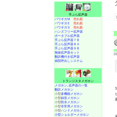
手ぶら拡声器
1
パワギガＭ
売れ筋
パワギガＥ
売れ筋
パワギガＳ
売れ筋
ハンズフリー拡声器
ポータブル拡声器
手ぶら拡声器７Ｂ
手ぶら拡声器８Ａ
手ぶら拡声器９Ｂ
無線拡声器セット
2
翻訳機付き拡声器
病院呼出しシステム
トランジスタメガホン
メガホン､拡声器の一覧
翻訳メガホン
小型
多機能メガホン
小型
録音メガホン
小型
防水メガホン
小型
非常用メガホン
小型
ハンドメガホン
小型ショルダーメガホン