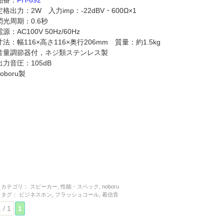
定格出力：2W 入力imp：-22dBV・600Ω×1
閃光周期：0.6秒
電源：AC100V 50Hz/60Hz
寸法：幅116×高さ116×奥行206mm 質量：約1.5kg
音量調節器付，ネジ類ステンレス製
出力音圧：105dB
noboru製
カテゴリ：
スピーカー
,
性能・スペック
,
noboru
タグ：
ビジネスホン
,
フラッシュコール
,
着信音
 / 1
1