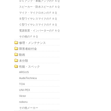
ＤＣアンプ・車載アンプのＦＡＱ
スピーカー・防水スピーカＦＡＱ
マイク・マイクロホンのＦＡＱ
Ｂ型ワイヤレスマイクのＦＡＱ
Ｃ型ワイヤレスマイクのＦＡＱ
電源装置・インバーターのＦＡＱ
その他のＦＡＱ
修理・メンテナンス
障害者給付金
動画
未分類
性能・スペック
ARGUS
AudioTechnica
TOA
UNI-PEX
Victor
noboru
その他メーカー