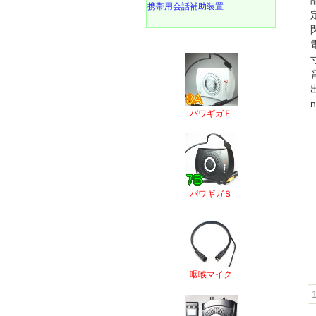
携帯用会話補助装置
パワギガＥ
パワギガＳ
咽喉マイク
1