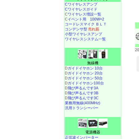
Cワイヤレスアンプ
Cワイヤレスガイド
C
ワイヤレス増設一覧
C
イベント用 100W×2
コードレスマイク ＢＬＴ
コンデンサ型
売れ筋
小型ワイヤレスアンプ
ワイヤレスシステム一覧
2
無線機
D
ガイドイヤホン 10台
D
ガイドイヤホン 20台
D
ガイドイヤホン 50台
D
ガイドイヤホン100台
D
飛び声るんです3A
D
飛び声るんです3B
D
飛び声るんです3C
業務用無線(400MHz)
汎用トランシーバー
電源機器
正弦波インバーター