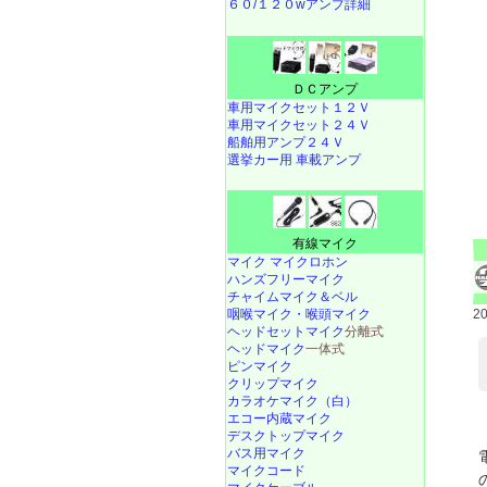
６０/１２０wアンプ詳細
ＤＣアンプ
車用マイクセット１２Ｖ
車用マイクセット２４Ｖ
船舶用アンプ２４Ｖ
選挙カー用 車載アンプ
有線マイク
マイク マイクロホン
ハンズフリーマイク
チャイムマイク＆ベル
咽喉マイク・喉頭マイク
2
ヘッドセットマイク
分離式
ヘッドマイク
一体式
ピンマイク
クリップマイク
カラオケマイク（白）
エコー内蔵マイク
デスクトップマイク
バス用マイク
マイクコード