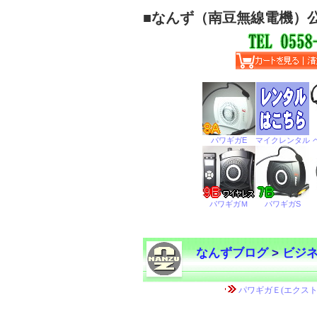
■
なんず（南豆無線電機）
なんずブログ
>
ビジ