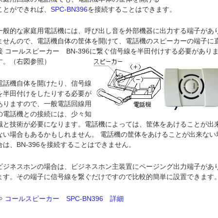
ことができれば、
SPC-BN396
を接続することはできます。
一般的な家庭用電話機には、呼び出し音を外部機器に出力する端子があ
ませんので、電話機自体の筐体を開けて、電話機のスピーカーの端子に
接 コールスピーカー BN-396に繋ぐ信号線を半田付けする必要があり
す。（右図参照）
電話機自体を開けたり、信号線
を半田付けをしたりする必要が
ありますので、一般電話回線用
の電話機との接続には、少々知
識と技術が必要になります。電話機によっては、筐体をあけることが出
ない場合もあるかもしれません。 電話機の筐体をあけることが出来ない
合は、BN-396を接続することはできません。
ビジネスホンの場合は、ビジネスホン主装置にページング出力端子があ
ます。その端子に信号線を繋ぐだけですので比較的簡単に設置できます
⇒
コールスピーカー SPC-BN396 詳細