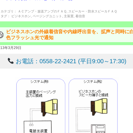
カテゴリ：
ＡＣアンプ・放送アンプのＦＡＱ
,
スピーカー・防水スピーカＦＡＱ
タグ：
ビジネスホン
,
ページングユニット
,
主装置
,
着信音
ビジネスホンの外線着信音や内線呼出音を、拡声と同時に
色フラッシュ光で通知
013年3月29日
お電話：0558-22-2421 (平日9:00～17:30)