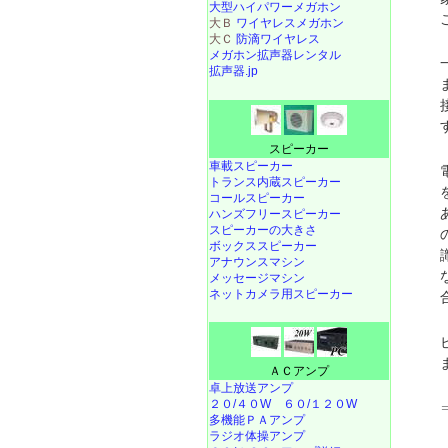
大型ハイパワーメガホン
大Ｂ
ワイヤレスメガホン
大Ｃ
防滴ワイヤレス
メガホン拡声器レンタル
拡声器.jp
スピーカー
車載スピーカー
トランス内蔵スピーカー
コールスピーカー
ハンズフリースピーカー
スピーカーの大きさ
ボックススピーカー
アナウンスマシン
メッセージマシン
ネットカメラ用スピーカー
ＡＣアンプ
卓上放送アンプ
２０/４０W
６０/１２０W
多機能ＰＡアンプ
ラジオ体操アンプ