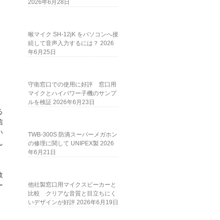
2026年6月28日
喉マイク SH-12jK をパソコンへ接
続して音声入力するには？
2026
年6月25日
守衛窓口での使用に好評 窓口用
マイクとハイパワー子機のサンプ
ルを検証
2026年6月23日
る
信
い
TWB-300S 防滴スーパーメガホン
ん
の修理に関して UNIPEX製
2026
年6月21日
数
ー
他社製窓口用マイクスピーカーと
比較 クリアな音質と目立ちにく
いデザインが好評
2026年6月19日