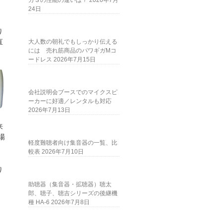
ガＳの性能の違いは？
2026年7月
24日
り
直
大人数の朝礼でもしっかり伝える
には 売れ筋商品のパワギガMコ
ま
ードレス
2026年7月15日
会社説明会ブースでのマイクスピ
ーカーに好適／レンタルも対応
2026年7月13日
来
場
軽度難聴者向け集音器の一覧、比
較表
2026年7月10日
り
。
助聴器（集音器・拡聴器）聴太
郎、聴子、聴吉シリーズの後継機
種 HA-6
2026年7月8日