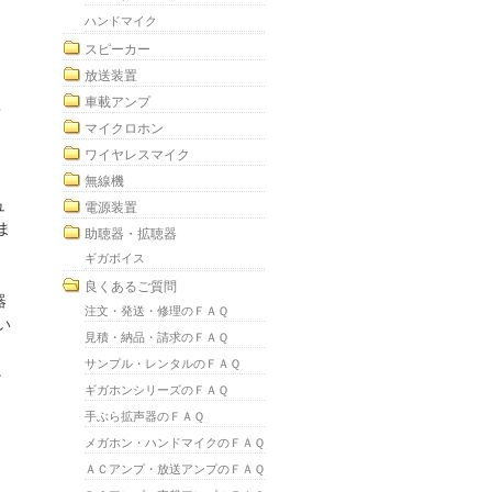
ハンドマイク
スピーカー
放送装置
車載アンプ
・
マイクロホン
ワイヤレスマイク
無線機
ュ
電源装置
ま
助聴器・拡聴器
ギガボイス
良くあるご質問
器
注文・発送・修理のＦＡＱ
い
見積・納品・請求のＦＡＱ
サンプル・レンタルのＦＡＱ
。
ギガホンシリーズのＦＡＱ
手ぶら拡声器のＦＡＱ
メガホン・ハンドマイクのＦＡＱ
ＡＣアンプ・放送アンプのＦＡＱ