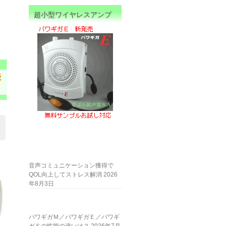
超小型ワイヤレスアンプ
続
音声コミュニケーション獲得で
QOL向上してストレス解消
2026
年8月3日
パワギガＭ／パワギガＥ／パワギ