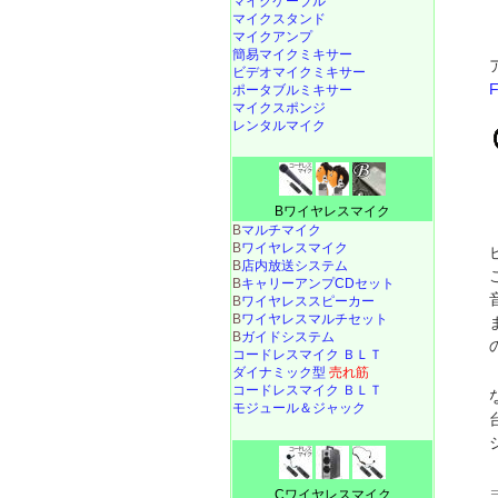
マイクケーブル
マイクスタンド
マイクアンプ
簡易マイクミキサー
ビデオマイクミキサー
ポータブルミキサー
マイクスポンジ
レンタルマイク
Bワイヤレスマイク
B
マルチマイク
B
ワイヤレスマイク
B
店内放送システム
B
キャリーアンプCDセット
B
ワイヤレススピーカー
B
ワイヤレスマルチセット
B
ガイドシステム
コードレスマイク ＢＬＴ
ダイナミック型
売れ筋
コードレスマイク ＢＬＴ
モジュール＆ジャック
Cワイヤレスマイク