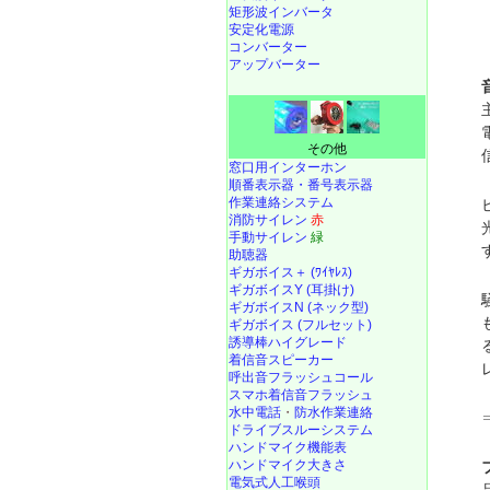
矩形波インバータ
安定化電源
コンバーター
アップバーター
その他
窓口用インターホン
順番表示器・番号表示器
作業連絡システム
消防サイレン
赤
手動サイレン
緑
助聴器
ギガボイス＋ (ﾜｲﾔﾚｽ)
ギガボイスY (耳掛け)
ギガボイスN (ネック型)
ギガボイス (フルセット)
誘導棒ハイグレード
着信音スピーカー
呼出音フラッシュコール
スマホ着信音フラッシュ
水中電話
・
防水作業連絡
ドライブスルーシステム
ハンドマイク機能表
ハンドマイク大きさ
電気式人工喉頭