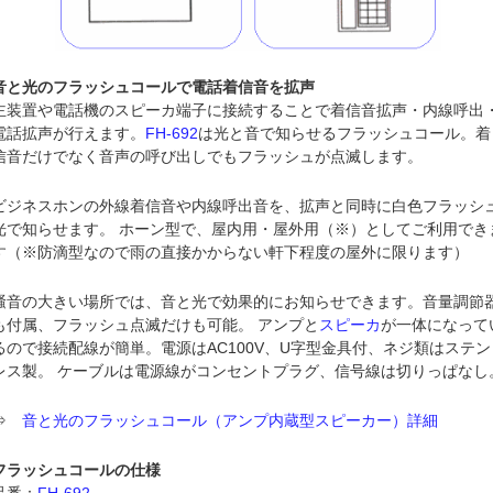
音と光のフラッシュコールで電話着信音を拡声
主装置や電話機のスピーカ端子に接続することで着信音拡声・内線呼出
電話拡声が行えます。
FH-692
は光と音で知らせるフラッシュコール。着
信音だけでなく音声の呼び出しでもフラッシュが点滅します。
ビジネスホンの外線着信音や内線呼出音を、拡声と同時に白色フラッシ
光で知らせます。 ホーン型で、屋内用・屋外用（※）としてご利用でき
す（※防滴型なので雨の直接かからない軒下程度の屋外に限ります）
騒音の大きい場所では、音と光で効果的にお知らせできます。音量調節
も付属、フラッシュ点滅だけも可能。 アンプと
スピーカ
が一体になって
るので接続配線が簡単。電源はAC100V、U字型金具付、ネジ類はステン
レス製。 ケーブルは電源線がコンセントプラグ、信号線は切りっぱなし
⇒
音と光のフラッシュコール（アンプ内蔵型スピーカー）詳細
フラッシュコールの仕様
品番：
FH-692