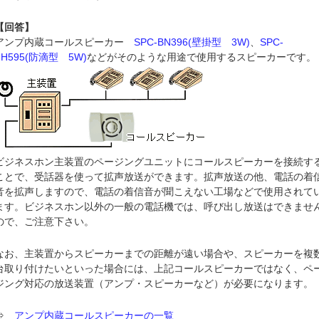
【回答】
アンプ内蔵コールスピーカー
SPC-BN396(壁掛型 3W)
、
SPC-
FH595(防滴型 5W)
などがそのような用途で使用するスピーカーです。
ビジネスホン主装置のページングユニットにコールスピーカーを接続す
ことで、受話器を使って拡声放送ができます。拡声放送の他、電話の着
音を拡声しますので、電話の着信音が聞こえない工場などで使用されて
ます。ビジネスホン以外の一般の電話機では、呼び出し放送はできませ
ので、ご注意下さい。
なお、主装置からスピーカーまでの距離が遠い場合や、スピーカーを複
台取り付けたいといった場合には、上記コールスピーカーではなく、ペ
ジング対応の放送装置（アンプ・スピーカーなど）が必要になります。
⇒
アンプ内蔵コールスピーカーの一覧