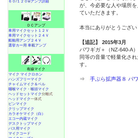
６０/１２０wアンプ詳細
が、今必要な人や場所を
ていただきます。
ＤＣアンプ
本当にありがとうございま
車用マイクセット１２Ｖ
車用マイクセット２４Ｖ
船舶用アンプ２４Ｖ
【追記】 2015年3月
選挙カー用 車載アンプ
パワギガ＋（NZ-640-
同等の音量で軽量化され
す。
有線マイク
マイク マイクロホン
⇒
手ぶら拡声器８ パ
ハンズフリーマイク
チャイムマイク＆ベル
咽喉マイク・喉頭マイク
ヘッドセットマイク
分離式
ヘッドマイク
一体式
ピンマイク
クリップマイク
カラオケマイク（白）
エコー内蔵マイク
デスクトップマイク
バス用マイク
マイクコード