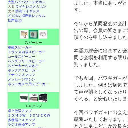
大型ハイパワーメガホン
ました。本当にありがと
大Ｂ
ワイヤレスメガホン
す。
大Ｃ
防滴ワイヤレス
メガホン拡声器レンタル
拡声器.jp
今年から某同窓会の会計
告の際、会員の皆さまに
頂くのを申し込みました
スピーカー
車載スピーカー
本番の総会に出ますと会
トランス内蔵スピーカー
コールスピーカー
同じ会場を利用する限り
ハンズフリースピーカー
判りました。
スピーカーの大きさ
ボックススピーカー
アナウンスマシン
でも今回、パワギガ＋が
メッセージマシン
ネットカメラ用スピーカー
しました。例えば病気で
て声が弱々しくなったり
くれる。と安心いたしま
ＡＣアンプ
卓上放送アンプ
今回パワギガ＋に出会え
２０/４０W
６０/１２０W
感謝いたしております。
多機能ＰＡアンプ
ラジオ体操アンプ
ときに更にどこか改良さ