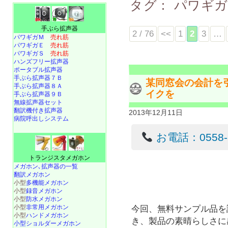
タグ：
パワギガ
手ぶら拡声器
2 / 76
<<
1
2
3
…
パワギガＭ
売れ筋
パワギガＥ
売れ筋
パワギガＳ
売れ筋
ハンズフリー拡声器
ポータブル拡声器
手ぶら拡声器７Ｂ
某同窓会の会計を
手ぶら拡声器８Ａ
イクを
手ぶら拡声器９Ｂ
無線拡声器セット
翻訳機付き拡声器
2013年12月11日
病院呼出しシステム
お電話：0558-22
トランジスタメガホン
メガホン､拡声器の一覧
翻訳メガホン
小型
多機能メガホン
小型
録音メガホン
小型
防水メガホン
小型
非常用メガホン
今回、無料サンプル品を
小型
ハンドメガホン
き、製品の素晴らしさに
小型ショルダーメガホン