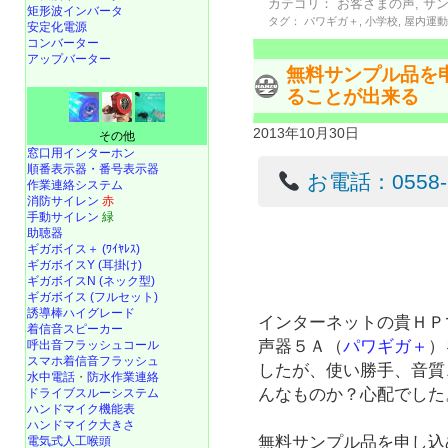
カテゴリ：
お客さまの声
,
サ
矩形波インバータ
タグ：
パワギガ＋
,
小学校
,
屋内運
安定化電源
コンバーター
アップバーター
無料サンプル品を
ることが出来る
2013年10月30日
その他
窓口用インターホン
順番表示器・番号表示器
お電話：0558-22
作業連絡システム
消防サイレン
赤
手動サイレン
緑
助聴器
ギガボイス＋ (ﾜｲﾔﾚｽ)
ギガボイスY (耳掛け)
ギガボイスN (ネック型)
ギガボイス (フルセット)
誘導棒ハイグレード
インターネットの貴ＨＰ
着信音スピーカー
声器５Ａ（
パワギガ＋
）
呼出音フラッシュコール
スマホ着信音フラッシュ
したが、使い勝手、音質
水中電話
・
防水作業連絡
んなものか？心配でした
ドライブスルーシステム
ハンドマイク機能表
ハンドマイク大きさ
無料サンプル品を申し込
電気式人工喉頭