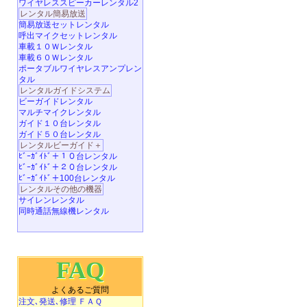
ワイヤレススピーカーレンタル2
レンタル簡易放送
簡易放送セットレンタル
呼出マイクセットレンタル
車載１０Ｗレンタル
車載６０Ｗレンタル
ポータブルワイヤレスアンプレン
タル
レンタルガイドシステム
ビーガイドレンタル
マルチマイクレンタル
ガイド１０台レンタル
ガイド５０台レンタル
レンタルビーガイド＋
ﾋﾞｰｶﾞｲﾄﾞ＋１０台レンタル
ﾋﾞｰｶﾞｲﾄﾞ＋２０台レンタル
ﾋﾞｰｶﾞｲﾄﾞ＋100台レンタル
レンタルその他の機器
サイレンレンタル
同時通話無線機レンタル
FAQ
よくあるご質問
注文､発送､修理 ＦＡＱ