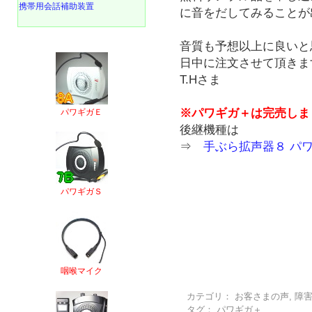
携帯用会話補助装置
に音をだしてみることが
音質も予想以上に良いと
日中に注文させて頂きま
T.Hさま
※パワギガ＋は完売しま
パワギガＥ
後継機種は
⇒
手ぶら拡声器８ パ
パワギガＳ
咽喉マイク
カテゴリ：
お客さまの声
,
障
タグ：
パワギガ＋