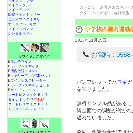
マイクケーブル
マイクスタンド
カテゴリ：
お客さまの声
,
パ
マイクアンプ
タグ：
パワギガ＋
,
会計報告
簡易マイクミキサー
ビデオマイクミキサー
ポータブルミキサー
小学校の屋内運動
マイクスポンジ
レンタルマイク
2013年11月19日
お電話：0558-22
Bワイヤレスマイク
B
マルチマイク
B
ワイヤレスマイク
B
店内放送システム
B
キャリーアンプCDセット
B
ワイヤレススピーカー
パンフレットで
パワギガ
B
ワイヤレスマルチセット
を知りました。
B
ガイドシステム
コードレスマイク ＢＬＴ
ダイナミック型
売れ筋
無料サンプル品があるこ
コードレスマイク ＢＬＴ
モジュール＆ジャック
資金面での調整が付かな
遅れていました。
今回、余裕資金ができた
Cワイヤレスマイク