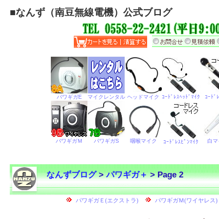
■
なんず（南豆無線電機）公式ブログ
なんずブログ
>
パワギガ＋
> Page 2