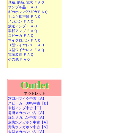
見積､納品､請求 ＦＡＱ
サンプル品 ＦＡＱ
ギガホン パワギガＦＡＱ
手ぶら拡声器 ＦＡＱ
メガホン ＦＡＱ
放送アンプ ＦＡＱ
車載アンプ ＦＡＱ
スピーカ ＦＡＱ
マイクロホン ＦＡＱ
Ｂ型ワイヤレス ＦＡＱ
Ｃ型ワイヤレス ＦＡＱ
電源装置 ＦＡＱ
その他 ＦＡＱ
Outlet
アウトレット
窓口用マイク中古【A】
スピーカー30W中古【B】
車載アンプ中古【C】
肩掛メガホン中古【A】
録音メガホン中古【A】
灰防水メガホン中古【A】
黄防水メガホン中古【A】
大型メガホン中古【A】