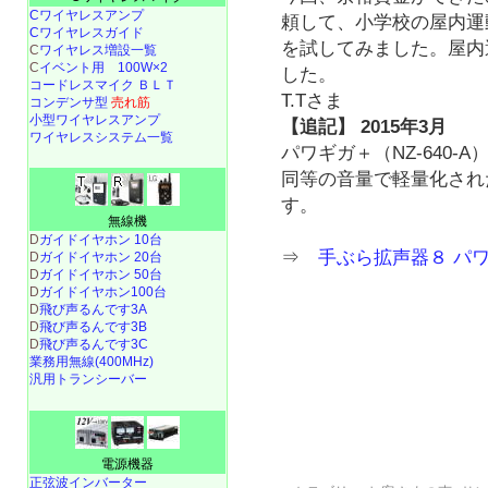
Cワイヤレスアンプ
頼して、小学校の屋内運
Cワイヤレスガイド
を試してみました。屋内
C
ワイヤレス増設一覧
C
イベント用 100W×2
した。
コードレスマイク ＢＬＴ
T.Tさま
コンデンサ型
売れ筋
小型ワイヤレスアンプ
【追記】 2015年3月
ワイヤレスシステム一覧
パワギガ＋（NZ-640-
同等の音量で軽量化され
す。
無線機
D
ガイドイヤホン 10台
⇒
手ぶら拡声器８ パ
D
ガイドイヤホン 20台
D
ガイドイヤホン 50台
D
ガイドイヤホン100台
D
飛び声るんです3A
D
飛び声るんです3B
D
飛び声るんです3C
業務用無線(400MHz)
汎用トランシーバー
電源機器
正弦波インバーター