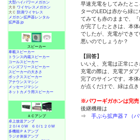
大型ハイパワーメガホン
早速充電をしてみたとこ
大Ｂ
ワイヤレスメガホン
ターのLEDは赤から緑
大Ｃ
防滴ワイヤレス
メガホン拡声器レンタル
てみても赤のままで、『
拡声器.jp
が完了したときは、本体
でしたが、充電ができて
悪いのでしょうか？
スピーカー
車載スピーカー
【回答】
トランス内蔵スピーカー
コールスピーカー
いいえ、充電は正常にさ
ハンズフリースピーカー
充電の際は、充電アダプ
スピーカーの大きさ
ボックススピーカー
完了のサインです。本体
アナウンスマシン
が点くだけで、緑は点き
メッセージマシン
ネットカメラ用スピーカー
※パワーギガホンは完売
後継機種は
⇒
手ぶら拡声器７（パ
ＡＣアンプ
卓上放送アンプ
２０/４０W
６０/１２０W
多機能ＰＡアンプ
ラジオ体操アンプ