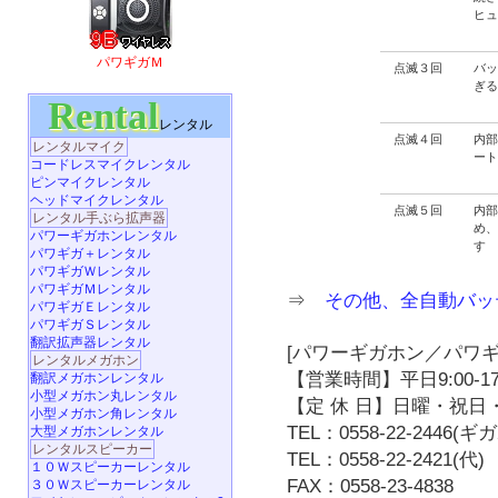
ヒ
パワギガＭ
点滅３回
バ
ぎ
Rental
レンタル
点滅４回
内
レンタルマイク
ー
コードレスマイクレンタル
ピンマイクレンタル
ヘッドマイクレンタル
点滅５回
内
レンタル手ぶら拡声器
め
パワーギガホンレンタル
す
パワギガ＋レンタル
パワギガＷレンタル
パワギガＭレンタル
⇒
その他、全自動バッ
パワギガＥレンタル
パワギガＳレンタル
翻訳拡声器レンタル
[パワーギガホン／パワギ
レンタルメガホン
【営業時間】平日9:00-17
翻訳メガホンレンタル
小型メガホン丸レンタル
【定 休 日】日曜・祝日・
小型メガホン角レンタル
TEL：0558-22-2446(
大型メガホンレンタル
レンタルスピーカー
TEL：0558-22-2421(代)
１０Ｗスピーカーレンタル
FAX：0558-23-4838
３０Ｗスピーカーレンタル