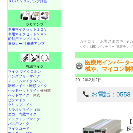
６０/１２０wアンプ詳細
ＤＣアンプ
車用マイクセット１２Ｖ
車用マイクセット２４Ｖ
船舶用アンプ２４Ｖ
カテゴリ：
お客さまの声
,
ギ
選挙カー用 車載アンプ
タグ：
LED
,
バッテリー
,
充電ランプ
医療用インバータ
有線マイク
械や、マイコン制
マイク マイクロホン
ハンズフリーマイク
2012年2月2日
チャイムマイク＆ベル
咽喉マイク・喉頭マイク
ヘッドセットマイク
分離式
お電話：0558-22
ヘッドマイク
一体式
ピンマイク
クリップマイク
カラオケマイク（白）
エコー内蔵マイク
デスクトップマイク
【
バス用マイク
医
マイクコード