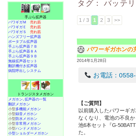
タグ：
バッテリ
手ぶら拡声器
1 / 3
1
2
3
>>
パワギガＭ
売れ筋
パワギガＥ
売れ筋
パワギガＳ
売れ筋
ハンズフリー拡声器
ポータブル拡声器
手ぶら拡声器７Ｂ
パワーギガホンの
手ぶら拡声器８Ａ
手ぶら拡声器９Ｂ
2014年1月28日
無線拡声器セット
翻訳機付き拡声器
病院呼出しシステム
お電話：0558-22
トランジスタメガホン
メガホン､拡声器の一覧
【ご質問】
翻訳メガホン
小型
多機能メガホン
以前購入したパワーギガ
小型
録音メガホン
なくなり、電池の不良か
小型
防水メガホン
小型
非常用メガホン
池6本セット『G-50BA
小型
ハンドメガホン
た。
小型ショルダーメガホン