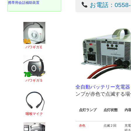
携帯用会話補助装置
お電話：0558-22
パワギガＥ
パワギガＳ
全自動バッテリー充電器 A
ンプが赤色で点滅する場
点灯ランプ
点灯状態
内
咽喉マイク
赤色
点滅２回
充
続