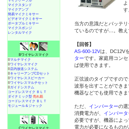
マイクケーブル
よ
マイクスタンド
す
マイクアンプ
簡易マイクミキサー
ビデオマイクミキサー
当方の意識だとバッテリ
ポータブルミキサー
マイクスポンジ
ているのですが…。教え
レンタルマイク
【回答】
AS-600-12V
は、DC12V
Bワイヤレスマイク
ター
です。家庭用コンセン
B
マルチマイク
B
ワイヤレスマイク
ば使用できます。
B
店内放送システム
B
キャリーアンプCDセット
B
ワイヤレススピーカー
正弦波のタイプですので
B
ワイヤレスマルチセット
波形を出すことができま
B
ガイドシステム
コードレスマイク ＢＬＴ
機器などでも使用できま
ダイナミック型
売れ筋
コードレスマイク ＢＬＴ
モジュール＆ジャック
ただ、
インバーター
の選
消費電力が、
インバータ
必要ですが、機器によっ
電力が必要になるものが
Cワイヤレスマイク