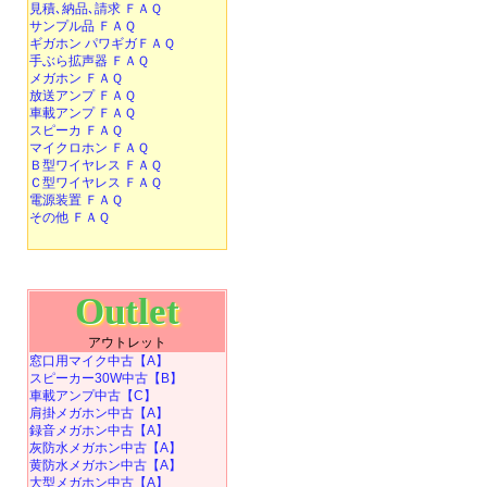
見積､納品､請求 ＦＡＱ
サンプル品 ＦＡＱ
ギガホン パワギガＦＡＱ
手ぶら拡声器 ＦＡＱ
メガホン ＦＡＱ
放送アンプ ＦＡＱ
車載アンプ ＦＡＱ
スピーカ ＦＡＱ
マイクロホン ＦＡＱ
Ｂ型ワイヤレス ＦＡＱ
Ｃ型ワイヤレス ＦＡＱ
電源装置 ＦＡＱ
その他 ＦＡＱ
Outlet
アウトレット
窓口用マイク中古【A】
スピーカー30W中古【B】
車載アンプ中古【C】
肩掛メガホン中古【A】
録音メガホン中古【A】
灰防水メガホン中古【A】
黄防水メガホン中古【A】
大型メガホン中古【A】