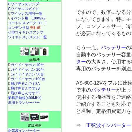
Cワイヤレスアンプ
Cワイヤレスガイド
ですので、数倍になる分
C
ワイヤレス増設一覧
C
イベント用 100W×2
になってきます。特にモ
コードレスマイク ＢＬＴ
プ、コンプレッサー、冷
コンデンサ型
売れ筋
小型ワイヤレスアンプ
が必要になってくるもの
ワイヤレスシステム一覧
もう一点、
バッテリー
の
自動車のバッテリー容量
無線機
ター
の大きさ、使用する
D
ガイドイヤホン 10台
専用のバッテリーを別途
D
ガイドイヤホン 20台
D
ガイドイヤホン 50台
D
ガイドイヤホン100台
AS-600-12Vをフル
D
飛び声るんです3A
D
飛び声るんです3B
で車の
バッテリー
が上っ
D
飛び声るんです3C
使用する機器等をご連絡
業務用無線(400MHz)
汎用トランシーバー
ご紹介することも対応で
と名称、定格消費電力を
⇒
正弦波インバーター 
電源機器
正弦波インバーター