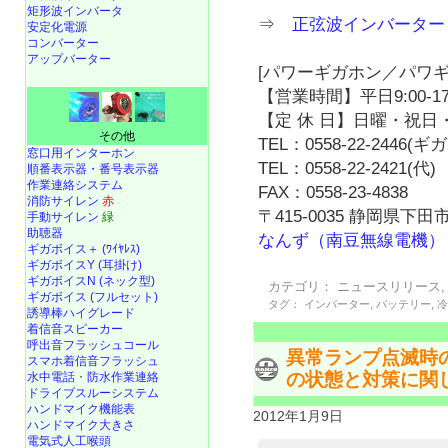
矩形波インバータ
⇒
正弦波インバーター
安定化電源
コンバーター
アップバーター
[パワーギガホン／パワギ
【営業時間】平日9:00-17
【定 休 日】日曜・祝日・
その他
TEL：0558-22-2446(
窓口用インターホン
TEL：0558-22-2421(代)
順番表示器・番号表示器
作業連絡システム
FAX：0558-23-4838
消防サイレン
赤
〒415-0035 静岡県下田市
手動サイレン
緑
助聴器
なんず（南豆無線電機）
ギガボイス＋ (ﾜｲﾔﾚｽ)
ギガボイスY (耳掛け)
ギガボイスN (ネック型)
カテゴリ：
ニュースリリース
ギガボイス (フルセット)
タグ：
インバーター
,
バッテリー
,
誘導棒ハイグレード
着信音スピーカー
呼出音フラッシュコール
異常ランプ点滅時
スマホ着信音フラッシュ
の状態と対策に関
水中電話
・
防水作業連絡
ドライブスルーシステム
ハンドマイク機能表
2012年1月9日
ハンドマイク大きさ
電気式人工喉頭