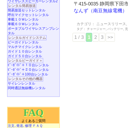
ワイヤレススピーカーレンタル2
〒415-0035 静岡県下田市
レンタル簡易放送
なんず（南豆無線電機）
簡易放送セットレンタル
呼出マイクセットレンタル
車載１０Ｗレンタル
カテゴリ：
ニュースリリース
車載６０Ｗレンタル
ポータブルワイヤレスアンプレン
タグ：
チャージャー
,
バッテリー
,
タル
1 / 3
1
2
3
>>
レンタルガイドシステム
ビーガイドレンタル
マルチマイクレンタル
ガイド１０台レンタル
ガイド５０台レンタル
レンタルビーガイド＋
ﾋﾞｰｶﾞｲﾄﾞ＋１０台レンタル
ﾋﾞｰｶﾞｲﾄﾞ＋２０台レンタル
ﾋﾞｰｶﾞｲﾄﾞ＋100台レンタル
レンタルその他の機器
サイレンレンタル
同時通話無線機レンタル
FAQ
よくあるご質問
注文､発送､修理 ＦＡＱ