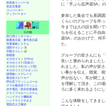
矩形波インバータ
に「手ぶら拡声器5A」
安定化電源
コンバーター
アップバーター
参加した集会でも基調講
くらいのグループを作っ
今までは人の話を聞いて
ちを伝えることに不自由
その他
窓口用インターホン
器5A」のおかげで、何
順番表示器・番号表示器
た。
作業連絡システム
消防サイレン
赤
手動サイレン
緑
グループの皆さんにも「
助聴器
ギガボイス＋ (ﾜｲﾔﾚｽ)
良いと褒められましたし
ギガボイスY (耳掛け)
れました。私の声が皆さ
ギガボイスN (ネック型)
ギガボイス (フルセット)
い事かを伝え、聴覚、視
誘導棒ハイグレード
声が出ない、耳が聞こえ
着信音スピーカー
呼出音フラッシュコール
を理解して頂き、この場
スマホ着信音フラッシュ
ろに多く来れるようにし
水中電話
・
防水作業連絡
ドライブスルーシステム
ハンドマイク機能表
こんな体験をしてきまし
ハンドマイク大きさ
電気式人工喉頭