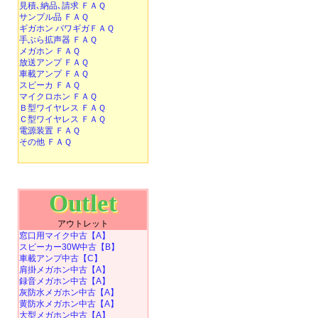
見積､納品､請求 ＦＡＱ
サンプル品 ＦＡＱ
ギガホン パワギガＦＡＱ
手ぶら拡声器 ＦＡＱ
メガホン ＦＡＱ
放送アンプ ＦＡＱ
車載アンプ ＦＡＱ
スピーカ ＦＡＱ
マイクロホン ＦＡＱ
Ｂ型ワイヤレス ＦＡＱ
Ｃ型ワイヤレス ＦＡＱ
電源装置 ＦＡＱ
その他 ＦＡＱ
Outlet
アウトレット
窓口用マイク中古【A】
スピーカー30W中古【B】
車載アンプ中古【C】
肩掛メガホン中古【A】
録音メガホン中古【A】
灰防水メガホン中古【A】
黄防水メガホン中古【A】
大型メガホン中古【A】