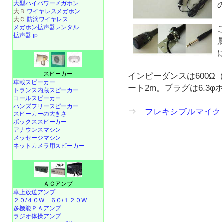
大型ハイパワーメガホン
大Ｂ
ワイヤレスメガホン
大Ｃ
防滴ワイヤレス
メガホン拡声器レンタル
拡声器.jp
スピーカー
インピーダンスは600
車載スピーカー
ート2m。プラグは6.3
トランス内蔵スピーカー
コールスピーカー
ハンズフリースピーカー
⇒
フレキシブルマイク 
スピーカーの大きさ
ボックススピーカー
アナウンスマシン
メッセージマシン
ネットカメラ用スピーカー
ＡＣアンプ
卓上放送アンプ
２０/４０W
６０/１２０W
多機能ＰＡアンプ
ラジオ体操アンプ