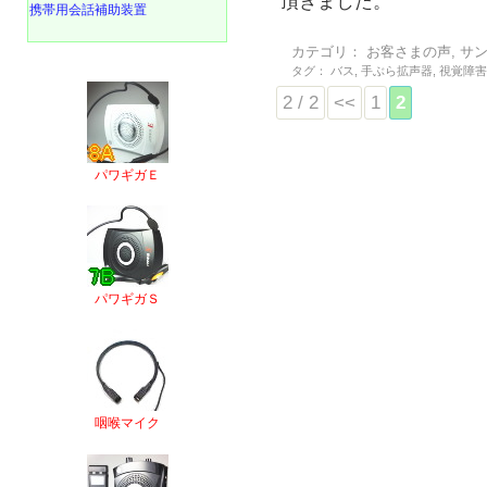
頂きました。
携帯用会話補助装置
カテゴリ：
お客さまの声
,
サ
タグ：
バス
,
手ぶら拡声器
,
視覚障
2 / 2
<<
1
2
パワギガＥ
パワギガＳ
咽喉マイク