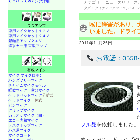
６０/１２０wアンプ詳細
カテゴリ：
ニュースリリース
タグ：
ダイナミックマイク
,
バス
,
喉に障害があり、
ＤＣアンプ
いました。ドライ
車用マイクセット１２Ｖ
車用マイクセット２４Ｖ
船舶用アンプ２４Ｖ
2011年11月26日
選挙カー用 車載アンプ
お電話：0558-22
有線マイク
マイク マイクロホン
ハンズフリーマイク
チャイムマイク＆ベル
咽喉マイク・喉頭マイク
ヘッドセットマイク
分離式
ヘッドマイク
一体式
ピンマイク
クリップマイク
カラオケマイク（白）
エコー内蔵マイク
プル品
を依頼しました。
デスクトップマイク
バス用マイク
マイクコード
使ってみて、ドライブや