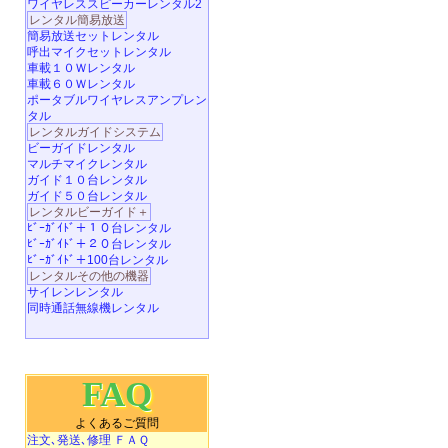
ワイヤレススピーカーレンタル2
レンタル簡易放送
簡易放送セットレンタル
呼出マイクセットレンタル
車載１０Ｗレンタル
車載６０Ｗレンタル
ポータブルワイヤレスアンプレン
タル
レンタルガイドシステム
ビーガイドレンタル
マルチマイクレンタル
ガイド１０台レンタル
ガイド５０台レンタル
レンタルビーガイド＋
ﾋﾞｰｶﾞｲﾄﾞ＋１０台レンタル
ﾋﾞｰｶﾞｲﾄﾞ＋２０台レンタル
ﾋﾞｰｶﾞｲﾄﾞ＋100台レンタル
レンタルその他の機器
サイレンレンタル
同時通話無線機レンタル
FAQ
よくあるご質問
注文､発送､修理 ＦＡＱ