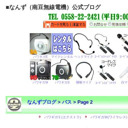
■
なんず（南豆無線電機）公式ブログ
なんずブログ
>
バス
> Page 2