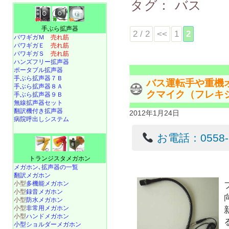
タグ：
バス
手ぶら拡声器
2 / 2
<<
1
2
パワギガＭ
売れ筋
パワギガＥ
売れ筋
パワギガＳ
売れ筋
ハンズフリー拡声器
ポータブル拡声器
手ぶら拡声器７Ｂ
バス運転手や重機
手ぶら拡声器８Ａ
クマイク（フレキ
手ぶら拡声器９Ｂ
無線拡声器セット
翻訳機付き拡声器
2012年1月24日
病院呼出しシステム
お電話：0558-22
トランジスタメガホン
メガホン､拡声器の一覧
翻訳メガホン
小型
多機能メガホン
小型
録音メガホン
小型
防水メガホン
小型
非常用メガホン
小型
ハンドメガホン
小型ショルダーメガホン