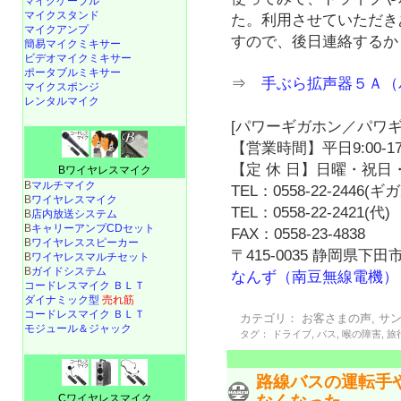
マイクケーブル
マイクスタンド
た。利用させていただき
マイクアンプ
すので、後日連絡するか
簡易マイクミキサー
ビデオマイクミキサー
ポータブルミキサー
⇒
手ぶら拡声器５Ａ（
マイクスポンジ
レンタルマイク
[パワーギガホン／パワギ
【営業時間】平日9:00-17
【定 休 日】日曜・祝日・
Bワイヤレスマイク
B
マルチマイク
TEL：0558-22-2446(
B
ワイヤレスマイク
TEL：0558-22-2421(代)
B
店内放送システム
B
キャリーアンプCDセット
FAX：0558-23-4838
B
ワイヤレススピーカー
〒415-0035 静岡県下田市
B
ワイヤレスマルチセット
B
ガイドシステム
なんず（南豆無線電機）
コードレスマイク ＢＬＴ
ダイナミック型
売れ筋
コードレスマイク ＢＬＴ
カテゴリ：
お客さまの声
,
サ
モジュール＆ジャック
タグ：
ドライブ
,
バス
,
喉の障害
,
旅
路線バスの運転手
Cワイヤレスマイク