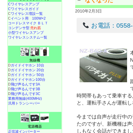
なくなった
Cワイヤレスアンプ
Cワイヤレスガイド
2010年2月3日
C
ワイヤレス増設一覧
C
イベント用 100W×2
コードレスマイク ＢＬＴ
お電話：0558-22
コンデンサ型
売れ筋
小型ワイヤレスアンプ
ワイヤレスシステム一覧
無線機
D
ガイドイヤホン 10台
D
ガイドイヤホン 20台
D
ガイドイヤホン 50台
D
ガイドイヤホン100台
D
飛び声るんです3A
D
飛び声るんです3B
D
飛び声るんです3C
時間帯もあって乗車する
業務用無線(400MHz)
と、運転手さんが運転し
汎用トランシーバー
今までは自声が走行中の
たのですが、新機種は声
電源機器
しもなく会話ができまし
正弦波インバーター