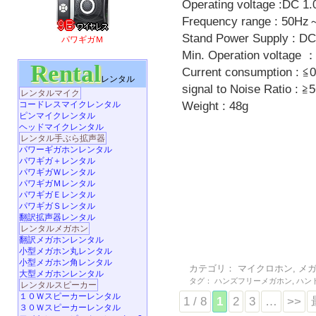
Operating voltage :DC 
Frequency range : 50H
Stand Power Supply : DC
パワギガＭ
Min. Operation voltage 
Rental
Current consumption : ≦
レンタル
signal to Noise Ratio : ≧
レンタルマイク
Weight : 48g
コードレスマイクレンタル
ピンマイクレンタル
ヘッドマイクレンタル
レンタル手ぶら拡声器
パワーギガホンレンタル
パワギガ＋レンタル
パワギガＷレンタル
パワギガＭレンタル
パワギガＥレンタル
パワギガＳレンタル
翻訳拡声器レンタル
レンタルメガホン
翻訳メガホンレンタル
小型メガホン丸レンタル
小型メガホン角レンタル
カテゴリ：
マイクロホン
,
メ
大型メガホンレンタル
タグ：
ハンズフリーメガホン
,
ハン
レンタルスピーカー
１０Ｗスピーカーレンタル
1 / 8
1
2
3
…
>>
３０Ｗスピーカーレンタル