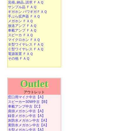
見積､納品､請求 ＦＡＱ
サンプル品 ＦＡＱ
ギガホン パワギガＦＡＱ
手ぶら拡声器 ＦＡＱ
メガホン ＦＡＱ
放送アンプ ＦＡＱ
車載アンプ ＦＡＱ
スピーカ ＦＡＱ
マイクロホン ＦＡＱ
Ｂ型ワイヤレス ＦＡＱ
Ｃ型ワイヤレス ＦＡＱ
電源装置 ＦＡＱ
その他 ＦＡＱ
Outlet
アウトレット
窓口用マイク中古【A】
スピーカー30W中古【B】
車載アンプ中古【C】
肩掛メガホン中古【A】
録音メガホン中古【A】
灰防水メガホン中古【A】
黄防水メガホン中古【A】
大型メガホン中古【A】