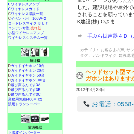
重いイメージがあったが
Cワイヤレスアンプ
した。建設現場や屋外で
Cワイヤレスガイド
C
ワイヤレス増設一覧
されることを願っていま
C
イベント用 100W×2
K建設(株) Oさま
コードレスマイク ＢＬＴ
コンデンサ型
売れ筋
小型ワイヤレスアンプ
⇒
手ぶら拡声器４Ｄ（
ワイヤレスシステム一覧
カテゴリ：
お客さまの声
,
サ
タグ：
ハンドマイク
,
建設現
無線機
D
ガイドイヤホン 10台
D
ガイドイヤホン 20台
ヘッドセット型マ
D
ガイドイヤホン 50台
ガホンはあります
D
ガイドイヤホン100台
D
飛び声るんです3A
2012年8月28日
D
飛び声るんです3B
D
飛び声るんです3C
業務用無線(400MHz)
お電話：0558-22
汎用トランシーバー
電源機器
正弦波インバーター