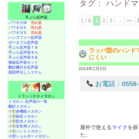
タグ：
ハンド
手ぶら拡声器
1 / 8
1
2
3
…
>>
パワギガＭ
売れ筋
パワギガＥ
売れ筋
パワギガＳ
売れ筋
ハンズフリー拡声器
ポータブル拡声器
手ぶら拡声器７Ｂ
ラッパ型のハンド
手ぶら拡声器８Ａ
にくい
手ぶら拡声器９Ｂ
無線拡声器セット
翻訳機付き拡声器
2014年2月2日
病院呼出しシステム
お電話：0558-22
トランジスタメガホン
メガホン､拡声器の一覧
翻訳メガホン
小型
多機能メガホン
小型
録音メガホン
小型
防水メガホン
小型
非常用メガホン
屋外で使える
マイク
を探
小型
ハンドメガホン
た。
小型ショルダーメガホン