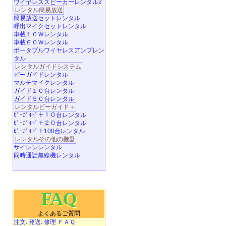
ワイヤレススピーカーレンタル2
レンタル簡易放送
簡易放送セットレンタル
呼出マイクセットレンタル
車載１０Ｗレンタル
車載６０Ｗレンタル
ポータブルワイヤレスアンプレン
タル
レンタルガイドシステム
ビーガイドレンタル
マルチマイクレンタル
ガイド１０台レンタル
ガイド５０台レンタル
レンタルビーガイド＋
ﾋﾞｰｶﾞｲﾄﾞ＋１０台レンタル
ﾋﾞｰｶﾞｲﾄﾞ＋２０台レンタル
ﾋﾞｰｶﾞｲﾄﾞ＋100台レンタル
レンタルその他の機器
サイレンレンタル
同時通話無線機レンタル
FAQ
よくあるご質問
注文､発送､修理 ＦＡＱ