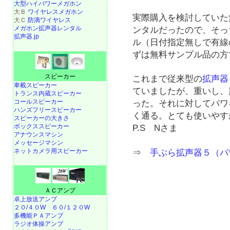
大型ハイパワーメガホン
大Ｂ
ワイヤレスメガホン
実際購入を検討していた
大Ｃ
防滴ワイヤレス
メガホン拡声器レンタル
ンタルだったので、そっ
拡声器.jp
ル（日付指定無しで有線
ずは無料サンプル品の方
スピーカー
これまで従来型の
拡声器
車載スピーカー
ていましたが、重いし、
トランス内蔵スピーカー
コールスピーカー
った。それに対してパワ
ハンズフリースピーカー
く通る。とても使いやす
スピーカーの大きさ
ボックススピーカー
P.S Nさま
アナウンスマシン
メッセージマシン
ネットカメラ用スピーカー
⇒
手ぶら拡声器５（パ
ＡＣアンプ
卓上放送アンプ
２０/４０W
６０/１２０W
多機能ＰＡアンプ
ラジオ体操アンプ