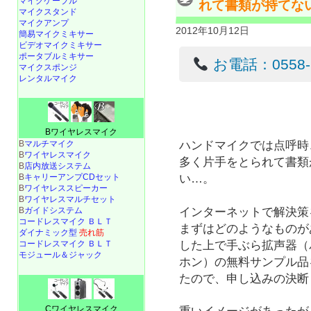
マイクケーブル
れて書類が持てな
マイクスタンド
マイクアンプ
2012年10月12日
簡易マイクミキサー
ビデオマイクミキサー
ポータブルミキサー
お電話：0558-22
マイクスポンジ
レンタルマイク
Bワイヤレスマイク
ハンドマイクでは点呼時
B
マルチマイク
B
ワイヤレスマイク
多く片手をとられて書類
B
店内放送システム
い…。
B
キャリーアンプCDセット
B
ワイヤレススピーカー
B
ワイヤレスマルチセット
インターネットで解決策
B
ガイドシステム
コードレスマイク ＢＬＴ
まずはどのようなものが
ダイナミック型
売れ筋
した上で手ぶら拡声器（
コードレスマイク ＢＬＴ
モジュール＆ジャック
ホン）の無料サンプル品
たので、申し込みの決断
Cワイヤレスマイク