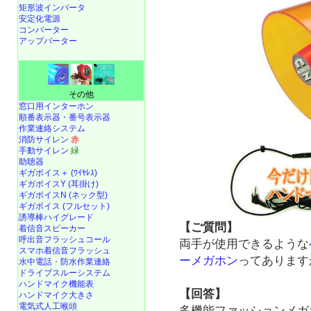
矩形波インバータ
安定化電源
コンバーター
アップバーター
その他
窓口用インターホン
順番表示器・番号表示器
作業連絡システム
消防サイレン
赤
手動サイレン
緑
助聴器
ギガボイス＋ (ﾜｲﾔﾚｽ)
ギガボイスY (耳掛け)
ギガボイスN (ネック型)
ギガボイス (フルセット)
誘導棒ハイグレード
【ご質問】
着信音スピーカー
呼出音フラッシュコール
両手が使用できるような
スマホ着信音フラッシュ
ーメガホン
ってあります
水中電話
・
防水作業連絡
ドライブスルーシステム
ハンドマイク機能表
【回答】
ハンドマイク大きさ
電気式人工喉頭
多機能ファッションメ