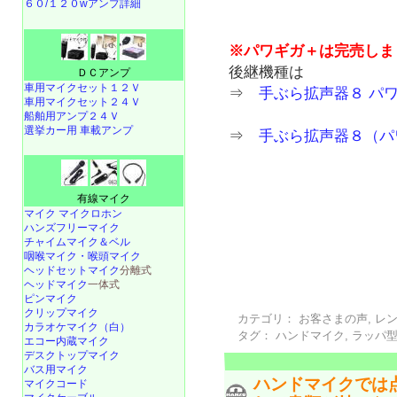
６０/１２０wアンプ詳細
※パワギガ＋は完売しま
後継機種は
ＤＣアンプ
車用マイクセット１２Ｖ
⇒
手ぶら拡声器８ パ
車用マイクセット２４Ｖ
船舶用アンプ２４Ｖ
選挙カー用 車載アンプ
⇒
手ぶら拡声器８（パ
有線マイク
マイク マイクロホン
ハンズフリーマイク
チャイムマイク＆ベル
咽喉マイク・喉頭マイク
ヘッドセットマイク
分離式
ヘッドマイク
一体式
ピンマイク
クリップマイク
カテゴリ：
お客さまの声
,
レ
カラオケマイク（白）
タグ：
ハンドマイク
,
ラッパ
エコー内蔵マイク
デスクトップマイク
バス用マイク
ハンドマイクでは
マイクコード