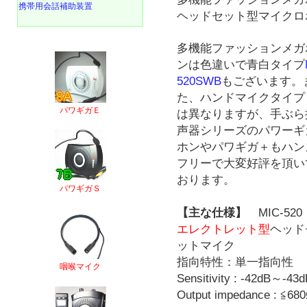
携帯用会話補助装置
ヘッドセット型マイクロ
多機能ファッションメガ
ンは色違いで青白タイプ
520SWB
もございます。
た、ハンドマイクタイプ
パワギガＥ
は異なりますが、手ぶら
声器シリーズのパワーギ
ホンやパワギガ＋もハン
フリーで大変好評を頂い
おります。
パワギガＳ
【主な仕様】
MIC-520
エレクトレット型
ヘッド
ットマイク
指向特性：単一指向性
咽喉マイク
Sensitivity : -42dB～-43
Output impedance : ≦68