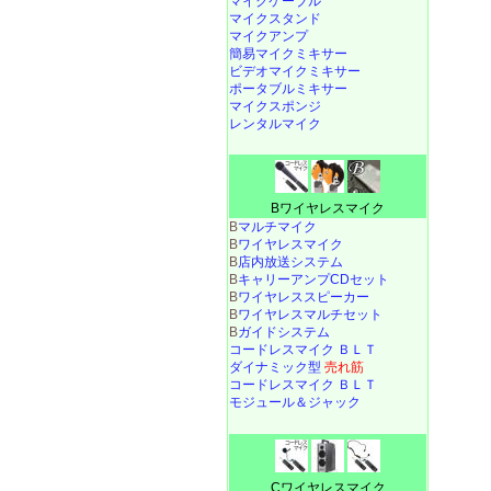
マイクケーブル
マイクスタンド
マイクアンプ
簡易マイクミキサー
ビデオマイクミキサー
ポータブルミキサー
マイクスポンジ
レンタルマイク
Bワイヤレスマイク
B
マルチマイク
B
ワイヤレスマイク
B
店内放送システム
B
キャリーアンプCDセット
B
ワイヤレススピーカー
B
ワイヤレスマルチセット
B
ガイドシステム
コードレスマイク ＢＬＴ
ダイナミック型
売れ筋
コードレスマイク ＢＬＴ
モジュール＆ジャック
Cワイヤレスマイク