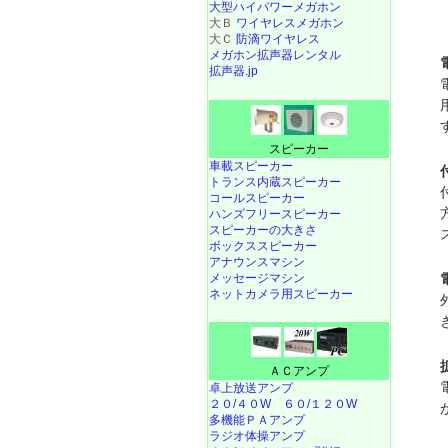
大型ハイパワーメガホン
大Ｂ
ワイヤレスメガホン
大Ｃ
防滴ワイヤレス
メガホン拡声器レンタル
拡声器.jp
スピーカー
車載スピーカー
トランス内蔵スピーカー
コールスピーカー
ハンズフリースピーカー
スピーカーの大きさ
ボックススピーカー
アナウンスマシン
メッセージマシン
ネットカメラ用スピーカー
ＡＣアンプ
卓上放送アンプ
２０/４０W
６０/１２０W
多機能ＰＡアンプ
ラジオ体操アンプ