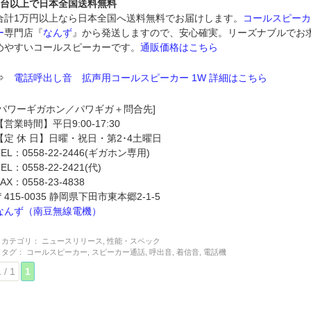
2台以上で日本全国送料無料
合計1万円以上なら日本全国へ送料無料でお届けします。
コールスピー
ー
専門店『
なんず
』から発送しますので、安心確実。リーズナブルでお
めやすいコールスピーカーです。
通販価格はこちら
⇒
電話呼出し音 拡声用コールスピーカー 1W 詳細はこちら
[パワーギガホン／パワギガ＋問合先]
【営業時間】平日9:00-17:30
【定 休 日】日曜・祝日・第2･4土曜日
TEL：0558-22-2446(ギガホン専用)
TEL：0558-22-2421(代)
FAX：0558-23-4838
〒415-0035 静岡県下田市東本郷2-1-5
なんず（南豆無線電機）
カテゴリ：
ニュースリリース
,
性能・スペック
タグ：
コールスピーカー
,
スピーカー通話
,
呼出音
,
着信音
,
電話機
 / 1
1