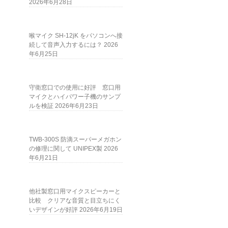
2026年6月28日
喉マイク SH-12jK をパソコンへ接
続して音声入力するには？
2026
年6月25日
守衛窓口での使用に好評 窓口用
マイクとハイパワー子機のサンプ
ルを検証
2026年6月23日
TWB-300S 防滴スーパーメガホン
の修理に関して UNIPEX製
2026
年6月21日
他社製窓口用マイクスピーカーと
比較 クリアな音質と目立ちにく
いデザインが好評
2026年6月19日