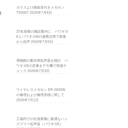
カ
カラスよけ猟銃音付きメガホン
TSS007
2026年7月6日
求
25名規模の施設案内に パワギガ
EとパワギガMの連携活用で前後
から拡声
2026年7月5日
博物館の案内用拡声器を検討 パ
ワギガEの音量をデモ機で現場チ
ェック
2026年7月3日
ワイヤレスメガホン ER-2830W
の修理および修理見積に関して
2026年7月1日
工場内での伝達業務に最適なハン
ズフリー拡声器（パワギガE）