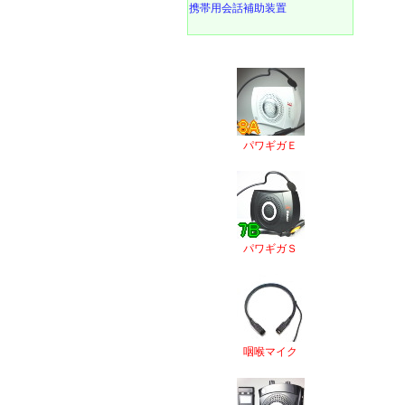
携帯用会話補助装置
パワギガＥ
パワギガＳ
咽喉マイク