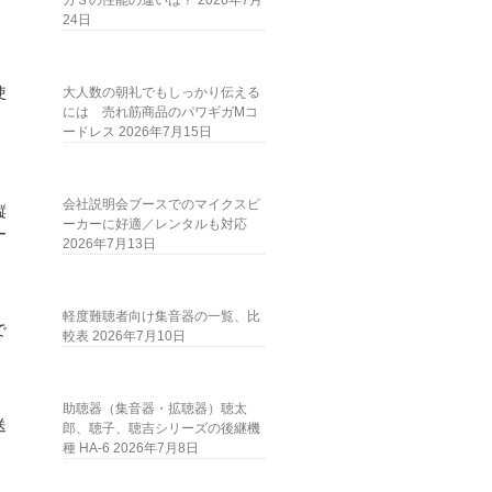
ガＳの性能の違いは？
2026年7月
24日
使
大人数の朝礼でもしっかり伝える
には 売れ筋商品のパワギガMコ
ードレス
2026年7月15日
会社説明会ブースでのマイクスピ
縦
ーカーに好適／レンタルも対応
ー
2026年7月13日
軽度難聴者向け集音器の一覧、比
で
較表
2026年7月10日
助聴器（集音器・拡聴器）聴太
送
郎、聴子、聴吉シリーズの後継機
種 HA-6
2026年7月8日