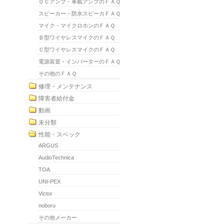
ＤＣアンプ・車載アンプのＦＡＱ
スピーカー・防水スピーカＦＡＱ
マイク・マイクロホンのＦＡＱ
Ｂ型ワイヤレスマイクのＦＡＱ
Ｃ型ワイヤレスマイクのＦＡＱ
電源装置・インバーターのＦＡＱ
その他のＦＡＱ
修理・メンテナンス
障害者給付金
動画
未分類
性能・スペック
ARGUS
AudioTechnica
TOA
UNI-PEX
Victor
noboru
その他メーカー