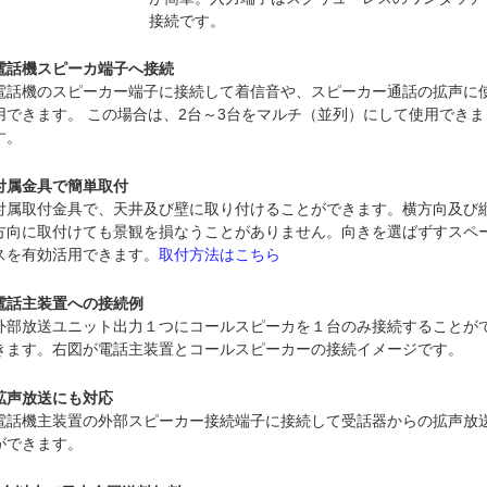
接続です。
電話機スピーカ端子へ接続
電話機のスピーカー端子に接続して着信音や、スピーカー通話の拡声に
用できます。 この場合は、2台～3台をマルチ（並列）にして使用できま
す。
付属金具で簡単取付
付属取付金具で、天井及び壁に取り付けることができます。横方向及び
方向に取付けても景観を損なうことがありません。向きを選ばずすスペ
スを有効活用できます。
取付方法はこちら
電話主装置への接続例
外部放送ユニット出力１つにコールスピーカを１台のみ接続することが
きます。右図が電話主装置とコールスピーカーの接続イメージです。
拡声放送にも対応
電話機主装置の外部スピーカー接続端子に接続して受話器からの拡声放
ができます。