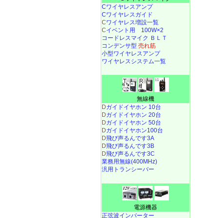
Cワイヤレスアンプ
Cワイヤレスガイド
C
ワイヤレス増設一覧
C
イベント用 100W×2
コードレスマイク ＢＬＴ
コンデンサ型
売れ筋
小型ワイヤレスアンプ
ワイヤレスシステム一覧
無線機
D
ガイドイヤホン 10台
D
ガイドイヤホン 20台
D
ガイドイヤホン 50台
D
ガイドイヤホン100台
D
飛び声るんです3A
D
飛び声るんです3B
D
飛び声るんです3C
業務用無線(400MHz)
汎用トランシーバー
電源機器
正弦波インバーター