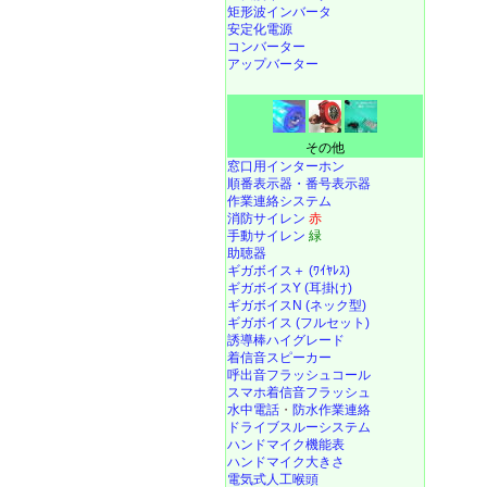
矩形波インバータ
安定化電源
コンバーター
アップバーター
その他
窓口用インターホン
順番表示器・番号表示器
作業連絡システム
消防サイレン
赤
手動サイレン
緑
助聴器
ギガボイス＋ (ﾜｲﾔﾚｽ)
ギガボイスY (耳掛け)
ギガボイスN (ネック型)
ギガボイス (フルセット)
誘導棒ハイグレード
着信音スピーカー
呼出音フラッシュコール
スマホ着信音フラッシュ
水中電話
・
防水作業連絡
ドライブスルーシステム
ハンドマイク機能表
ハンドマイク大きさ
電気式人工喉頭