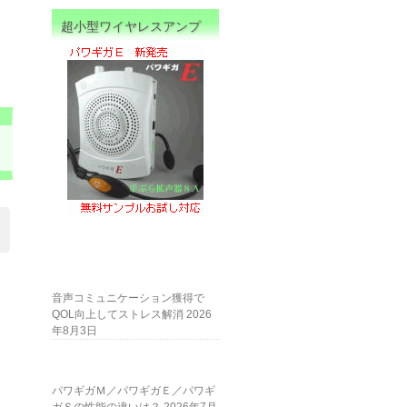
超小型ワイヤレスアンプ
も
音声コミュニケーション獲得で
QOL向上してストレス解消
2026
年8月3日
パワギガＭ／パワギガＥ／パワギ