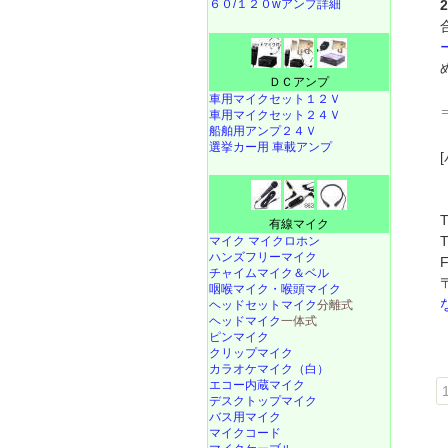
６０/１２０wアンプ詳細
ＤＣアンプ
車用マイクセット１２Ｖ
車用マイクセット２４Ｖ
船舶用アンプ２４Ｖ
選挙カー用 車載アンプ
有線マイク
マイク マイクロホン
ハンズフリーマイク
チャイムマイク＆ベル
咽喉マイク・喉頭マイク
ヘッドセットマイク
分離式
ヘッドマイク
一体式
ピンマイク
クリップマイク
カラオケマイク（白）
エコー内蔵マイク
1
デスクトップマイク
バス用マイク
マイクコード