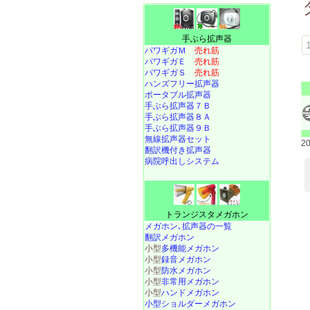
手ぶら拡声器
1
パワギガＭ
売れ筋
パワギガＥ
売れ筋
パワギガＳ
売れ筋
ハンズフリー拡声器
ポータブル拡声器
手ぶら拡声器７Ｂ
手ぶら拡声器８Ａ
手ぶら拡声器９Ｂ
無線拡声器セット
2
翻訳機付き拡声器
病院呼出しシステム
トランジスタメガホン
メガホン､拡声器の一覧
翻訳メガホン
小型
多機能メガホン
小型
録音メガホン
小型
防水メガホン
小型
非常用メガホン
小型
ハンドメガホン
小型ショルダーメガホン