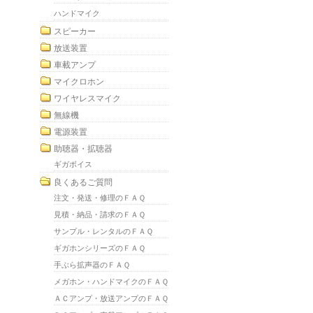
ハンドマイク
スピーカー
放送装置
車載アンプ
マイクロホン
ワイヤレスマイク
無線機
電源装置
助聴器・拡聴器
ギガボイス
良くあるご質問
注文・発送・修理のＦＡＱ
見積・納品・請求のＦＡＱ
サンプル・レンタルのＦＡＱ
ギガホンシリーズのＦＡＱ
手ぶら拡声器のＦＡＱ
メガホン・ハンドマイクのＦＡＱ
ＡＣアンプ・放送アンプのＦＡＱ