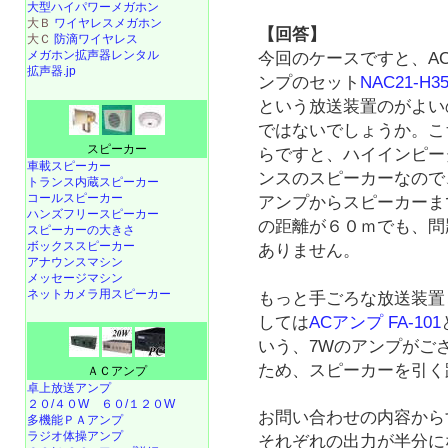
大型ハイパワーメガホン
大Ｂ
ワイヤレスメガホン
【回答】
大Ｃ
防滴ワイヤレス
メガホン拡声器レンタル
今回のケースですと、A
拡声器.jp
ンプのセット
NAC21-H3
という放送装置のがよい
ではないでしょうか。こ
スピーカー
らですと、ハイインピー
車載スピーカー
ンスのスピーカーなので
トランス内蔵スピーカー
コールスピーカー
アンプからスピーカーま
ハンズフリースピーカー
の距離が６０ｍでも、問
スピーカーの大きさ
ボックススピーカー
ありません。
アナウンスマシン
メッセージマシン
ネットカメラ用スピーカー
もっと手ごろな放送装置
しては
ACアンプ FA-101
いう、7Wのアンプがご
ため、スピーカーを引く
ＡＣアンプ
卓上放送アンプ
２０/４０W
６０/１２０W
お問い合わせの内容から
多機能ＰＡアンプ
ラジオ体操アンプ
それぞれの出力が半分に