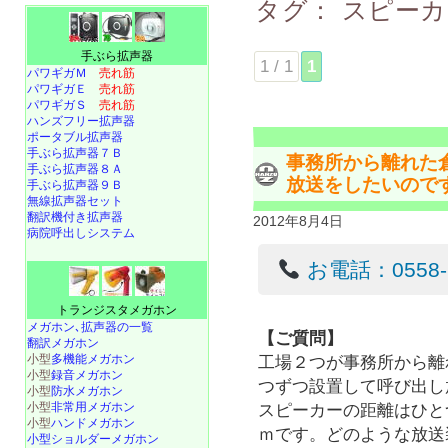
タグ：
スピーカ
手ぶら拡声器
1 / 1
1
パワギガＭ
売れ筋
パワギガＥ
売れ筋
パワギガＳ
売れ筋
ハンズフリー拡声器
ポータブル拡声器
手ぶら拡声器７Ｂ
事務所から離れた
手ぶら拡声器８Ａ
放送をしたいので
手ぶら拡声器９Ｂ
無線拡声器セット
翻訳機付き拡声器
2012年8月4日
病院呼出しシステム
お電話：0558-22
トランジスタメガホン
メガホン､拡声器の一覧
【ご質問】
翻訳メガホン
小型
多機能メガホン
工場２つが事務所から離
小型
録音メガホン
つずつ設置して呼び出し
小型
防水メガホン
小型
非常用メガホン
スピーカーの距離はひと
小型
ハンドメガホン
ｍです。どのような放送
小型ショルダーメガホン