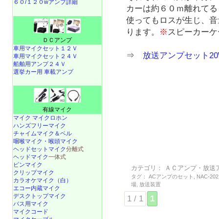
６０/１２０wアンプ詳細
カーは約６０ｍ離れてる
使ってもロスが生じ、音
ります。
※
スピーカーケ
ＤＣアンプ
車用マイクセット１２Ｖ
⇒
放送アンプセット20
車用マイクセット２４Ｖ
船舶用アンプ２４Ｖ
選挙カー用 車載アンプ
有線マイク
マイク マイクロホン
ハンズフリーマイク
チャイムマイク＆ベル
咽喉マイク・喉頭マイク
ヘッドセットマイク
分離式
ヘッドマイク
一体式
ピンマイク
カテゴリ：
ＡＣアンプ・放送
クリップマイク
タグ：
ACアンプのセット
,
NAC-202
カラオケマイク（白）
場
,
放送装置
エコー内蔵マイク
デスクトップマイク
1 / 1
1
バス用マイク
マイクコード