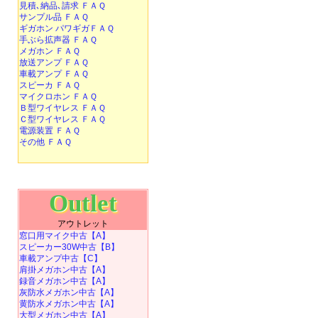
見積､納品､請求 ＦＡＱ
サンプル品 ＦＡＱ
ギガホン パワギガＦＡＱ
手ぶら拡声器 ＦＡＱ
メガホン ＦＡＱ
放送アンプ ＦＡＱ
車載アンプ ＦＡＱ
スピーカ ＦＡＱ
マイクロホン ＦＡＱ
Ｂ型ワイヤレス ＦＡＱ
Ｃ型ワイヤレス ＦＡＱ
電源装置 ＦＡＱ
その他 ＦＡＱ
Outlet
アウトレット
窓口用マイク中古【A】
スピーカー30W中古【B】
車載アンプ中古【C】
肩掛メガホン中古【A】
録音メガホン中古【A】
灰防水メガホン中古【A】
黄防水メガホン中古【A】
大型メガホン中古【A】