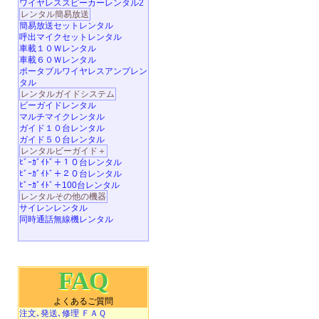
ワイヤレススピーカーレンタル2
レンタル簡易放送
簡易放送セットレンタル
呼出マイクセットレンタル
車載１０Ｗレンタル
車載６０Ｗレンタル
ポータブルワイヤレスアンプレン
タル
レンタルガイドシステム
ビーガイドレンタル
マルチマイクレンタル
ガイド１０台レンタル
ガイド５０台レンタル
レンタルビーガイド＋
ﾋﾞｰｶﾞｲﾄﾞ＋１０台レンタル
ﾋﾞｰｶﾞｲﾄﾞ＋２０台レンタル
ﾋﾞｰｶﾞｲﾄﾞ＋100台レンタル
レンタルその他の機器
サイレンレンタル
同時通話無線機レンタル
FAQ
よくあるご質問
注文､発送､修理 ＦＡＱ