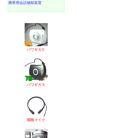
携帯用会話補助装置
パワギガＥ
パワギガＳ
咽喉マイク