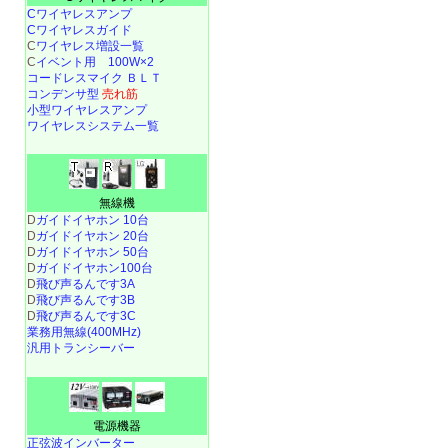
Cワイヤレスアンプ
Cワイヤレスガイド
C
ワイヤレス増設一覧
C
イベント用 100W×2
コードレスマイク ＢＬＴ
コンデンサ型
売れ筋
小型ワイヤレスアンプ
ワイヤレスシステム一覧
無線機
D
ガイドイヤホン 10台
D
ガイドイヤホン 20台
D
ガイドイヤホン 50台
D
ガイドイヤホン100台
D
飛び声るんです3A
D
飛び声るんです3B
D
飛び声るんです3C
業務用無線(400MHz)
汎用トランシーバー
電源機器
正弦波インバーター