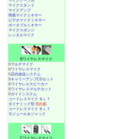
マイクケーブル
マイクスタンド
マイクアンプ
簡易マイクミキサー
ビデオマイクミキサー
ポータブルミキサー
マイクスポンジ
レンタルマイク
Bワイヤレスマイク
B
マルチマイク
B
ワイヤレスマイク
B
店内放送システム
B
キャリーアンプCDセット
B
ワイヤレススピーカー
B
ワイヤレスマルチセット
B
ガイドシステム
コードレスマイク ＢＬＴ
ダイナミック型
売れ筋
コードレスマイク ＢＬＴ
モジュール＆ジャック
Cワイヤレスマイク