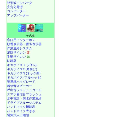
矩形波インバータ
安定化電源
コンバーター
アップバーター
その他
窓口用インターホン
順番表示器・番号表示器
作業連絡システム
消防サイレン
赤
手動サイレン
緑
助聴器
ギガボイス＋ (ﾜｲﾔﾚｽ)
ギガボイスY (耳掛け)
ギガボイスN (ネック型)
ギガボイス (フルセット)
誘導棒ハイグレード
着信音スピーカー
呼出音フラッシュコール
スマホ着信音フラッシュ
水中電話
・
防水作業連絡
ドライブスルーシステム
ハンドマイク機能表
ハンドマイク大きさ
電気式人工喉頭