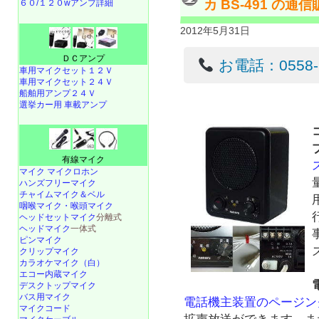
カ BS-491 の通
６０/１２０wアンプ詳細
2012年5月31日
ＤＣアンプ
お電話：0558-22
車用マイクセット１２Ｖ
車用マイクセット２４Ｖ
船舶用アンプ２４Ｖ
選挙カー用 車載アンプ
有線マイク
マイク マイクロホン
ハンズフリーマイク
チャイムマイク＆ベル
咽喉マイク・喉頭マイク
ヘッドセットマイク
分離式
ヘッドマイク
一体式
ピンマイク
クリップマイク
カラオケマイク（白）
エコー内蔵マイク
デスクトップマイク
バス用マイク
電話機主装置のページン
マイクコード