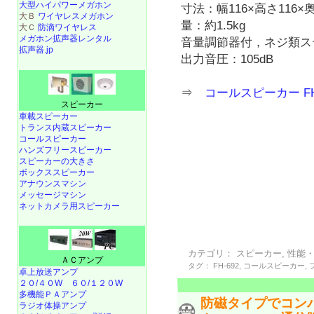
大型ハイパワーメガホン
寸法：幅116×高さ116×
大Ｂ
ワイヤレスメガホン
量：約1.5kg
大Ｃ
防滴ワイヤレス
メガホン拡声器レンタル
音量調節器付，ネジ類ス
拡声器.jp
出力音圧：105dB
⇒
コールスピーカー FH
スピーカー
車載スピーカー
トランス内蔵スピーカー
コールスピーカー
ハンズフリースピーカー
スピーカーの大きさ
ボックススピーカー
アナウンスマシン
メッセージマシン
ネットカメラ用スピーカー
カテゴリ：
スピーカー
,
性能
ＡＣアンプ
タグ：
FH-692
,
コールスピーカー
,
卓上放送アンプ
２０/４０W
６０/１２０W
多機能ＰＡアンプ
防磁タイプでコン
ラジオ体操アンプ