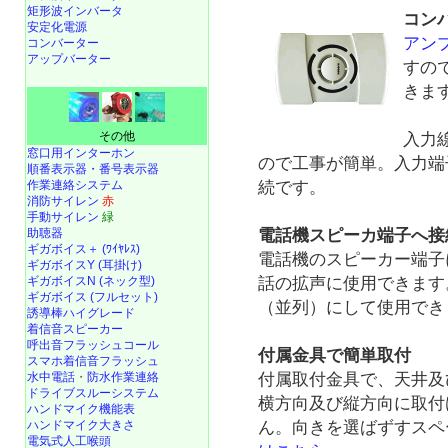
矩形波インバータ
コン
安定化電源
アン
コンバーター
アップバーター
すの
きま
その他
入力
窓口用インターホン
ので工事が簡単。入力端
順番表示器・番号表示器
作業連絡システム
続です。
消防サイレン
赤
手動サイレン
緑
助聴器
電話機スピーカ端子へ接
ギガボイス＋ (ﾜｲﾔﾚｽ)
電話機のスピーカー端子
ギガボイスY (耳掛け)
ギガボイスN (ネック型)
話の拡声に使用できます
ギガボイス (フルセット)
（並列）にして使用でき
誘導棒ハイグレード
着信音スピーカー
呼出音フラッシュコール
付属金具で簡単取付
スマホ着信音フラッシュ
付属取付金具で、天井及
水中電話
・
防水作業連絡
ドライブスルーシステム
横方向及び縦方向に取付
ハンドマイク機能表
ん。向きを選ばずすスペ
ハンドマイク大きさ
電気式人工喉頭