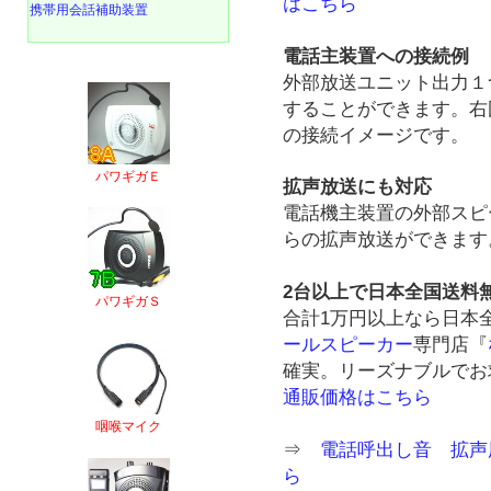
はこちら
携帯用会話補助装置
電話主装置への接続例
外部放送ユニット出力１
することができます。右
の接続イメージです。
パワギガＥ
拡声放送にも対応
電話機主装置の外部スピ
らの拡声放送ができます
2台以上で日本全国送料
パワギガＳ
合計1万円以上なら日本
ールスピーカー
専門店『
確実。リーズナブルでお
通販価格はこちら
咽喉マイク
⇒
電話呼出し音 拡声
ら