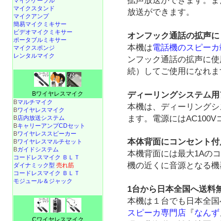
拡声放送ができます。ま
マイクケーブル
マイクスタンド
放送ができます。
マイクアンプ
簡易マイクミキサー
ビデオマイクミキサー
オンフック通話の拡声に
ポータブルミキサー
本機は
電話機のスピーカ
マイクスポンジ
レンタルマイク
ンフック通話の拡声に使
続）してご使用になれま
ディーリングシステム用
Bワイヤレスマイク
B
マルチマイク
本機は、ディーリングシ
B
ワイヤレスマイク
ます。電源にはAC100
B
店内放送システム
B
キャリーアンプCDセット
B
ワイヤレススピーカー
本体背面にコンセント付
B
ワイヤレスマルチセット
B
ガイドシステム
本機背面には最大1Aの
コードレスマイク ＢＬＴ
機の近くに音源となる機
ダイナミック型
売れ筋
コードレスマイク ＢＬＴ
モジュール＆ジャック
1台から日本全国へ送料
本機は１台でも日本全国
スピーカ専門店
『
なんず
Cワイヤレスマイク