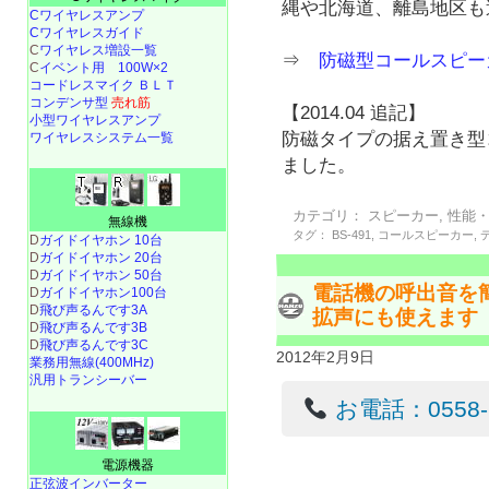
縄や北海道、離島地区も
Cワイヤレスアンプ
Cワイヤレスガイド
C
ワイヤレス増設一覧
⇒
防磁型コールスピーカ 
C
イベント用 100W×2
コードレスマイク ＢＬＴ
コンデンサ型
売れ筋
【2014.04 追記】
小型ワイヤレスアンプ
防磁タイプの据え置き型コ
ワイヤレスシステム一覧
ました。
カテゴリ：
スピーカー
,
性能
無線機
タグ：
BS-491
,
コールスピーカー
,
D
ガイドイヤホン 10台
D
ガイドイヤホン 20台
D
ガイドイヤホン 50台
電話機の呼出音を
D
ガイドイヤホン100台
D
飛び声るんです3A
拡声にも使えます
D
飛び声るんです3B
D
飛び声るんです3C
2012年2月9日
業務用無線(400MHz)
汎用トランシーバー
お電話：0558-22
電源機器
正弦波インバーター