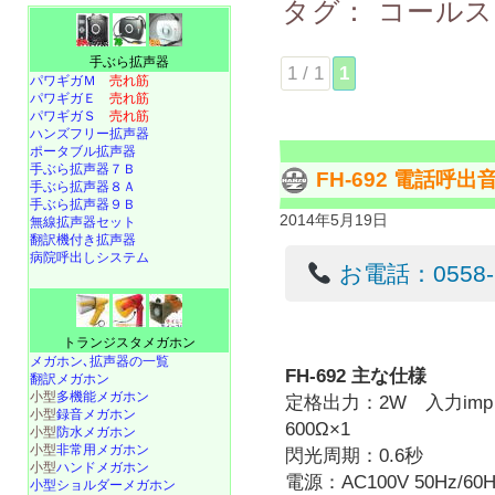
タグ：
コールス
手ぶら拡声器
1 / 1
1
パワギガＭ
売れ筋
パワギガＥ
売れ筋
パワギガＳ
売れ筋
ハンズフリー拡声器
ポータブル拡声器
手ぶら拡声器７Ｂ
FH-692 電話呼
手ぶら拡声器８Ａ
手ぶら拡声器９Ｂ
2014年5月19日
無線拡声器セット
翻訳機付き拡声器
病院呼出しシステム
お電話：0558-22
トランジスタメガホン
メガホン､拡声器の一覧
FH-692 主な仕様
翻訳メガホン
小型
多機能メガホン
定格出力：2W 入力imp：
小型
録音メガホン
600Ω×1
小型
防水メガホン
小型
非常用メガホン
閃光周期：0.6秒
小型
ハンドメガホン
電源：AC100V 50Hz/60H
小型ショルダーメガホン