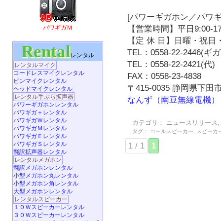
[パワーギガホン／パワギ
【営業時間】平日9:00-17
パワギガＭ
【定 休 日】日曜・祝日・
Rental
TEL：0558-22-2446(
レンタル
TEL：0558-22-2421(代)
レンタルマイク
コードレスマイクレンタル
FAX：0558-23-4838
ピンマイクレンタル
〒415-0035 静岡県下田市
ヘッドマイクレンタル
レンタル手ぶら拡声器
なんず（南豆無線電機）
パワーギガホンレンタル
パワギガ＋レンタル
パワギガＷレンタル
カテゴリ：
ニュースリリース
パワギガＭレンタル
タグ：
コールスピーカー
,
スピーカ
パワギガＥレンタル
パワギガＳレンタル
1 / 1
1
翻訳拡声器レンタル
レンタルメガホン
翻訳メガホンレンタル
小型メガホン丸レンタル
小型メガホン角レンタル
大型メガホンレンタル
レンタルスピーカー
１０Ｗスピーカーレンタル
３０Ｗスピーカーレンタル