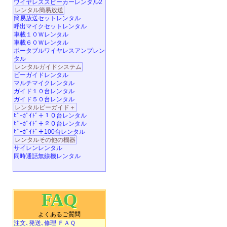
ワイヤレススピーカーレンタル2
レンタル簡易放送
簡易放送セットレンタル
呼出マイクセットレンタル
車載１０Ｗレンタル
車載６０Ｗレンタル
ポータブルワイヤレスアンプレン
タル
レンタルガイドシステム
ビーガイドレンタル
マルチマイクレンタル
ガイド１０台レンタル
ガイド５０台レンタル
レンタルビーガイド＋
ﾋﾞｰｶﾞｲﾄﾞ＋１０台レンタル
ﾋﾞｰｶﾞｲﾄﾞ＋２０台レンタル
ﾋﾞｰｶﾞｲﾄﾞ＋100台レンタル
レンタルその他の機器
サイレンレンタル
同時通話無線機レンタル
FAQ
よくあるご質問
注文､発送､修理 ＦＡＱ