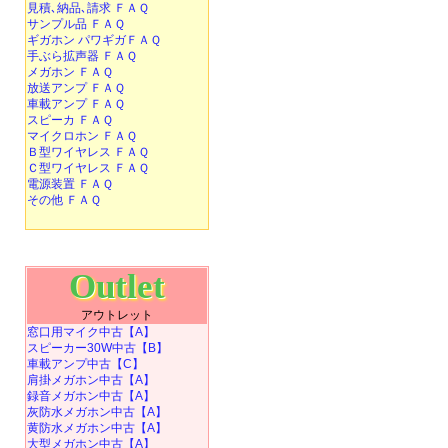
見積､納品､請求 ＦＡＱ
サンプル品 ＦＡＱ
ギガホン パワギガＦＡＱ
手ぶら拡声器 ＦＡＱ
メガホン ＦＡＱ
放送アンプ ＦＡＱ
車載アンプ ＦＡＱ
スピーカ ＦＡＱ
マイクロホン ＦＡＱ
Ｂ型ワイヤレス ＦＡＱ
Ｃ型ワイヤレス ＦＡＱ
電源装置 ＦＡＱ
その他 ＦＡＱ
Outlet
アウトレット
窓口用マイク中古【A】
スピーカー30W中古【B】
車載アンプ中古【C】
肩掛メガホン中古【A】
録音メガホン中古【A】
灰防水メガホン中古【A】
黄防水メガホン中古【A】
大型メガホン中古【A】