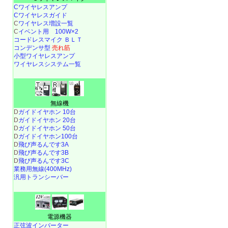
Cワイヤレスアンプ
Cワイヤレスガイド
C
ワイヤレス増設一覧
C
イベント用 100W×2
コードレスマイク ＢＬＴ
コンデンサ型
売れ筋
小型ワイヤレスアンプ
ワイヤレスシステム一覧
無線機
D
ガイドイヤホン 10台
D
ガイドイヤホン 20台
D
ガイドイヤホン 50台
D
ガイドイヤホン100台
D
飛び声るんです3A
D
飛び声るんです3B
D
飛び声るんです3C
業務用無線(400MHz)
汎用トランシーバー
電源機器
正弦波インバーター