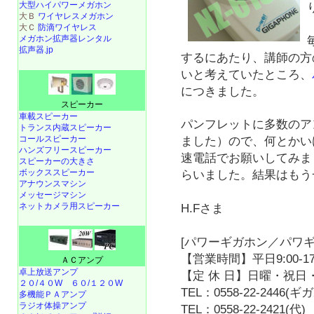
大型ハイパワーメガホン
大Ｂ
ワイヤレスメガホン
大Ｃ
防滴ワイヤレス
メガホン拡声器レンタル
拡声器.jp
するにあたり、講師の方
いと考えていたところ、
につきました。
スピーカー
車載スピーカー
パンフレットに多数のア
トランス内蔵スピーカー
コールスピーカー
ました）ので、何とかい
ハンズフリースピーカー
速電話でお願いしてみま
スピーカーの大きさ
ボックススピーカー
らいました。結果はもう
アナウンスマシン
メッセージマシン
ネットカメラ用スピーカー
H.Fさま
[パワーギガホン／パワギ
【営業時間】平日9:00-17
ＡＣアンプ
卓上放送アンプ
【定 休 日】日曜・祝日・
２０/４０W
６０/１２０W
TEL：0558-22-2446(
多機能ＰＡアンプ
ラジオ体操アンプ
TEL：0558-22-2421(代)