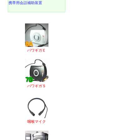
携帯用会話補助装置
パワギガＥ
パワギガＳ
咽喉マイク