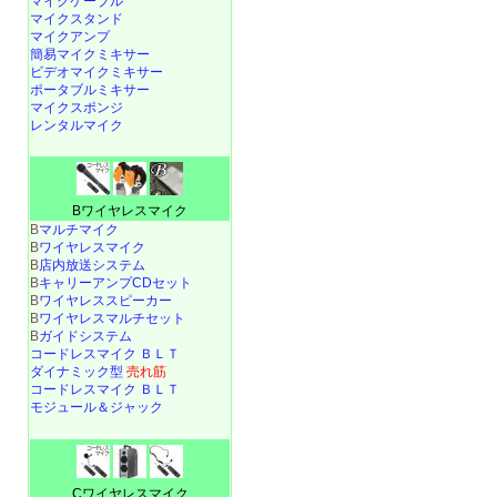
マイクケーブル
マイクスタンド
マイクアンプ
簡易マイクミキサー
ビデオマイクミキサー
ポータブルミキサー
マイクスポンジ
レンタルマイク
Bワイヤレスマイク
B
マルチマイク
B
ワイヤレスマイク
B
店内放送システム
B
キャリーアンプCDセット
B
ワイヤレススピーカー
B
ワイヤレスマルチセット
B
ガイドシステム
コードレスマイク ＢＬＴ
ダイナミック型
売れ筋
コードレスマイク ＢＬＴ
モジュール＆ジャック
Cワイヤレスマイク