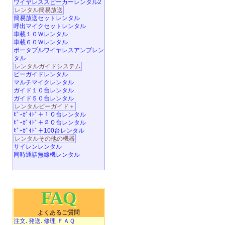
ワイヤレススピーカーレンタル2
レンタル簡易放送
簡易放送セットレンタル
呼出マイクセットレンタル
車載１０Ｗレンタル
車載６０Ｗレンタル
ポータブルワイヤレスアンプレン
タル
レンタルガイドシステム
ビーガイドレンタル
マルチマイクレンタル
ガイド１０台レンタル
ガイド５０台レンタル
レンタルビーガイド＋
ﾋﾞｰｶﾞｲﾄﾞ＋１０台レンタル
ﾋﾞｰｶﾞｲﾄﾞ＋２０台レンタル
ﾋﾞｰｶﾞｲﾄﾞ＋100台レンタル
レンタルその他の機器
サイレンレンタル
同時通話無線機レンタル
FAQ
よくあるご質問
注文､発送､修理 ＦＡＱ