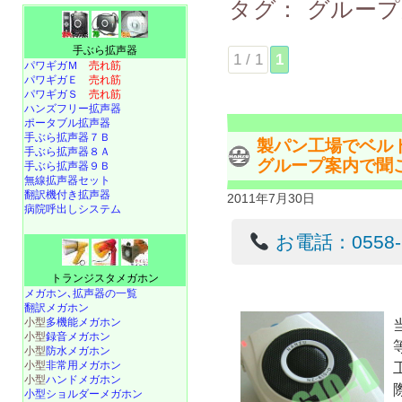
タグ：
グループ
手ぶら拡声器
1 / 1
1
パワギガＭ
売れ筋
パワギガＥ
売れ筋
パワギガＳ
売れ筋
ハンズフリー拡声器
ポータブル拡声器
手ぶら拡声器７Ｂ
製パン工場でベル
手ぶら拡声器８Ａ
グループ案内で聞
手ぶら拡声器９Ｂ
無線拡声器セット
翻訳機付き拡声器
2011年7月30日
病院呼出しシステム
お電話：0558-22
トランジスタメガホン
メガホン､拡声器の一覧
翻訳メガホン
小型
多機能メガホン
小型
録音メガホン
小型
防水メガホン
小型
非常用メガホン
小型
ハンドメガホン
小型ショルダーメガホン