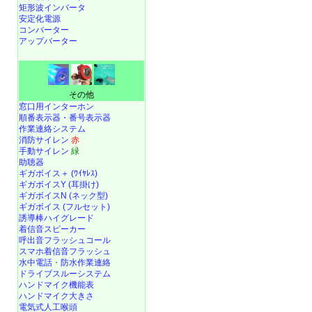
矩形波インバータ
安定化電源
コンバーター
アップバーター
その他
窓口用インターホン
順番表示器・番号表示器
作業連絡システム
消防サイレン
赤
手動サイレン
緑
助聴器
ギガボイス＋ (ﾜｲﾔﾚｽ)
ギガボイスY (耳掛け)
ギガボイスN (ネック型)
ギガボイス (フルセット)
誘導棒ハイグレード
着信音スピーカー
呼出音フラッシュコール
スマホ着信音フラッシュ
水中電話
・
防水作業連絡
ドライブスルーシステム
ハンドマイク機能表
ハンドマイク大きさ
電気式人工喉頭