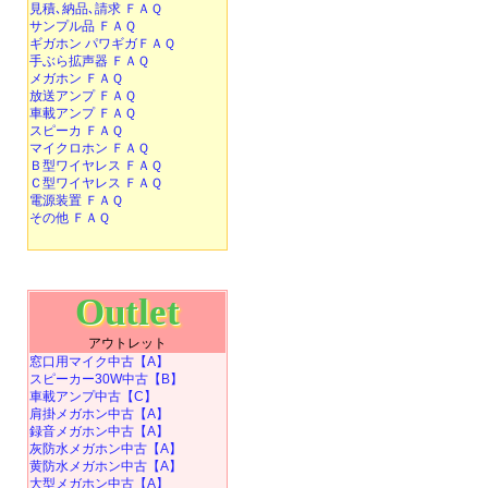
見積､納品､請求 ＦＡＱ
サンプル品 ＦＡＱ
ギガホン パワギガＦＡＱ
手ぶら拡声器 ＦＡＱ
メガホン ＦＡＱ
放送アンプ ＦＡＱ
車載アンプ ＦＡＱ
スピーカ ＦＡＱ
マイクロホン ＦＡＱ
Ｂ型ワイヤレス ＦＡＱ
Ｃ型ワイヤレス ＦＡＱ
電源装置 ＦＡＱ
その他 ＦＡＱ
Outlet
アウトレット
窓口用マイク中古【A】
スピーカー30W中古【B】
車載アンプ中古【C】
肩掛メガホン中古【A】
録音メガホン中古【A】
灰防水メガホン中古【A】
黄防水メガホン中古【A】
大型メガホン中古【A】