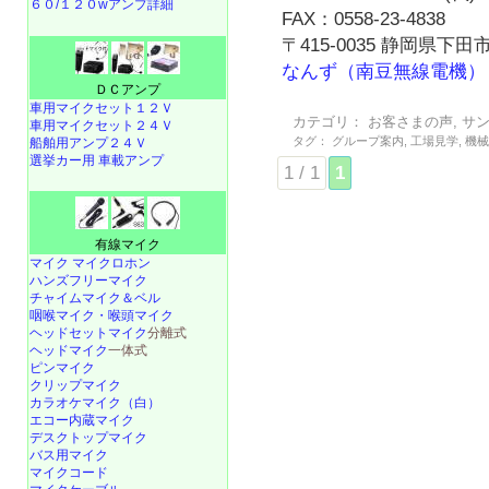
６０/１２０wアンプ詳細
FAX：0558-23-4838
〒415-0035 静岡県下田市
なんず（南豆無線電機）
ＤＣアンプ
車用マイクセット１２Ｖ
カテゴリ：
お客さまの声
,
サ
車用マイクセット２４Ｖ
タグ：
グループ案内
,
工場見学
,
機
船舶用アンプ２４Ｖ
選挙カー用 車載アンプ
1 / 1
1
有線マイク
マイク マイクロホン
ハンズフリーマイク
チャイムマイク＆ベル
咽喉マイク・喉頭マイク
ヘッドセットマイク
分離式
ヘッドマイク
一体式
ピンマイク
クリップマイク
カラオケマイク（白）
エコー内蔵マイク
デスクトップマイク
バス用マイク
マイクコード