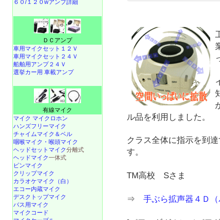
６０/１２０wアンプ詳細
ＤＣアンプ
車用マイクセット１２Ｖ
車用マイクセット２４Ｖ
船舶用アンプ２４Ｖ
選挙カー用 車載アンプ
有線マイク
ル品を利用しました。
マイク マイクロホン
ハンズフリーマイク
チャイムマイク＆ベル
クラス全体に指示を到達
咽喉マイク・喉頭マイク
ヘッドセットマイク
分離式
す。
ヘッドマイク
一体式
ピンマイク
クリップマイク
TM高校 Sさま
カラオケマイク（白）
エコー内蔵マイク
デスクトップマイク
⇒
手ぶら拡声器４Ｄ（
バス用マイク
マイクコード