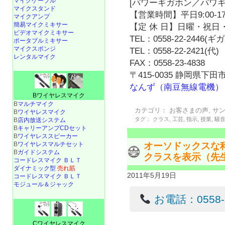
マイクケーブル
[パワーギガホン／パワギ
マイクスタンド
【営業時間】平日9:00-17
マイクアンプ
簡易マイクミキサー
【定 休 日】日曜・祝日・
ビデオマイクミキサー
TEL：0558-22-2446(
ポータブルミキサー
マイクスポンジ
TEL：0558-22-2421(代)
レンタルマイク
FAX：0558-23-4838
〒415-0035 静岡県下田市
なんず（南豆無線電機）
Bワイヤレスマイク
B
マルチマイク
カテゴリ：
お客さまの声
,
サ
B
ワイヤレスマイク
タグ：
クラス
,
工芸
,
指示
,
授業
,
騒
B
店内放送システム
B
キャリーアンプCDセット
B
ワイヤレススピーカー
オーソドックスな
B
ワイヤレスマルチセット
B
ガイドシステム
クラスを表示（先
コードレスマイク ＢＬＴ
ダイナミック型
売れ筋
2011年5月19日
コードレスマイク ＢＬＴ
モジュール＆ジャック
お電話：0558-22
Cワイヤレスマイク