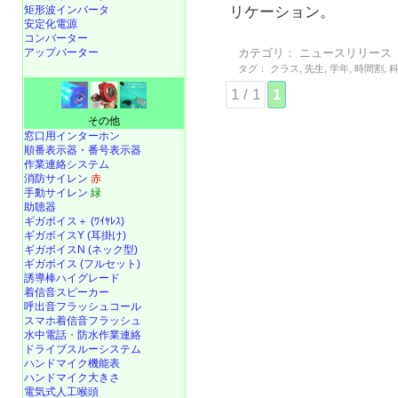
矩形波インバータ
リケーション。
安定化電源
コンバーター
アップバーター
カテゴリ：
ニュースリリース
タグ：
クラス
,
先生
,
学年
,
時間割
,
1 / 1
1
その他
窓口用インターホン
順番表示器・番号表示器
作業連絡システム
消防サイレン
赤
手動サイレン
緑
助聴器
ギガボイス＋ (ﾜｲﾔﾚｽ)
ギガボイスY (耳掛け)
ギガボイスN (ネック型)
ギガボイス (フルセット)
誘導棒ハイグレード
着信音スピーカー
呼出音フラッシュコール
スマホ着信音フラッシュ
水中電話
・
防水作業連絡
ドライブスルーシステム
ハンドマイク機能表
ハンドマイク大きさ
電気式人工喉頭