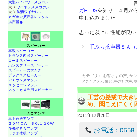
大型ハイパワーメガホン
大Ｂ
ワイヤレスメガホン
ガPLUS
を知り、４月か
大Ｃ
防滴ワイヤレス
メガホン拡声器レンタル
申し込みました。
拡声器.jp
思った以上に性能が良い
スピーカー
⇒
手ぶら拡声器５Ａ（
車載スピーカー
トランス内蔵スピーカー
コールスピーカー
ハンズフリースピーカー
スピーカーの大きさ
ボックススピーカー
カテゴリ：
お客さまの声
,
サ
アナウンスマシン
タグ：
クラス
,
値段
,
声がれ
,
大声
,
メッセージマシン
ネットカメラ用スピーカー
工芸の授業で大き
め、聞こえにくく
ＡＣアンプ
2011年12月28日
卓上放送アンプ
２０/４０W
６０/１２０W
多機能ＰＡアンプ
お電話：0558-22
ラジオ体操アンプ