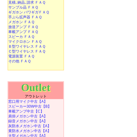
見積､納品､請求 ＦＡＱ
サンプル品 ＦＡＱ
ギガホン パワギガＦＡＱ
手ぶら拡声器 ＦＡＱ
メガホン ＦＡＱ
放送アンプ ＦＡＱ
車載アンプ ＦＡＱ
スピーカ ＦＡＱ
マイクロホン ＦＡＱ
Ｂ型ワイヤレス ＦＡＱ
Ｃ型ワイヤレス ＦＡＱ
電源装置 ＦＡＱ
その他 ＦＡＱ
Outlet
アウトレット
窓口用マイク中古【A】
スピーカー30W中古【B】
車載アンプ中古【C】
肩掛メガホン中古【A】
録音メガホン中古【A】
灰防水メガホン中古【A】
黄防水メガホン中古【A】
大型メガホン中古【A】