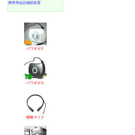
携帯用会話補助装置
パワギガＥ
パワギガＳ
咽喉マイク