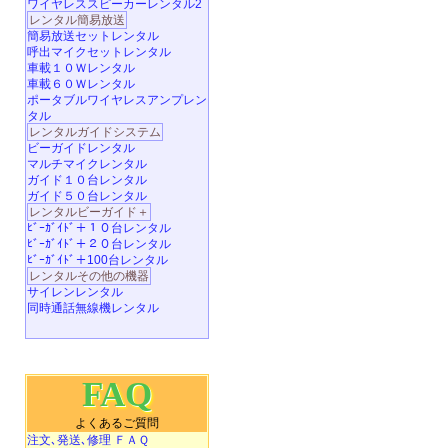
ワイヤレススピーカーレンタル2
レンタル簡易放送
簡易放送セットレンタル
呼出マイクセットレンタル
車載１０Ｗレンタル
車載６０Ｗレンタル
ポータブルワイヤレスアンプレン
タル
レンタルガイドシステム
ビーガイドレンタル
マルチマイクレンタル
ガイド１０台レンタル
ガイド５０台レンタル
レンタルビーガイド＋
ﾋﾞｰｶﾞｲﾄﾞ＋１０台レンタル
ﾋﾞｰｶﾞｲﾄﾞ＋２０台レンタル
ﾋﾞｰｶﾞｲﾄﾞ＋100台レンタル
レンタルその他の機器
サイレンレンタル
同時通話無線機レンタル
FAQ
よくあるご質問
注文､発送､修理 ＦＡＱ