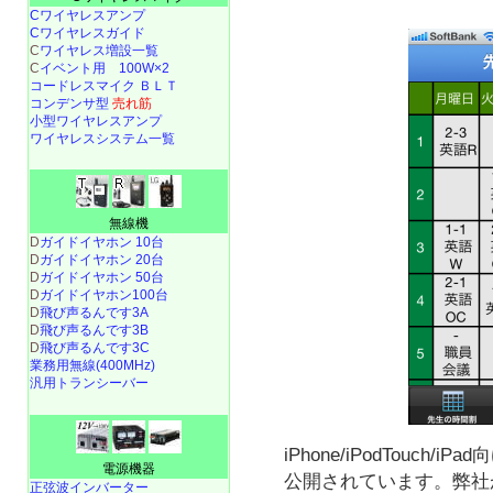
Cワイヤレスアンプ
Cワイヤレスガイド
C
ワイヤレス増設一覧
C
イベント用 100W×2
コードレスマイク ＢＬＴ
コンデンサ型
売れ筋
小型ワイヤレスアンプ
ワイヤレスシステム一覧
無線機
D
ガイドイヤホン 10台
D
ガイドイヤホン 20台
D
ガイドイヤホン 50台
D
ガイドイヤホン100台
D
飛び声るんです3A
D
飛び声るんです3B
D
飛び声るんです3C
業務用無線(400MHz)
汎用トランシーバー
iPhone/iPodTouch/iPa
電源機器
公開されています。弊社
正弦波インバーター