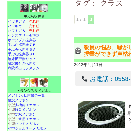
タグ：
クラス
手ぶら拡声器
1 / 1
1
パワギガＭ
売れ筋
パワギガＥ
売れ筋
パワギガＳ
売れ筋
ハンズフリー拡声器
ポータブル拡声器
手ぶら拡声器７Ｂ
教員の悩み、騒が
手ぶら拡声器８Ａ
授業ができず声枯
手ぶら拡声器９Ｂ
無線拡声器セット
翻訳機付き拡声器
2012年4月11日
病院呼出しシステム
お電話：0558-22
トランジスタメガホン
メガホン､拡声器の一覧
翻訳メガホン
小型
多機能メガホン
小型
録音メガホン
小型
防水メガホン
小型
非常用メガホン
小型
ハンドメガホン
小型ショルダーメガホン