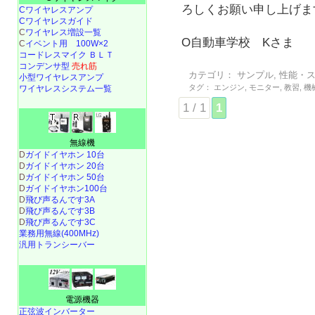
ろしくお願い申し上げま
Cワイヤレスアンプ
Cワイヤレスガイド
C
ワイヤレス増設一覧
O自動車学校 Kさま
C
イベント用 100W×2
コードレスマイク ＢＬＴ
コンデンサ型
売れ筋
カテゴリ：
サンプル
,
性能・
小型ワイヤレスアンプ
タグ：
エンジン
,
モニター
,
教習
,
機
ワイヤレスシステム一覧
1 / 1
1
無線機
D
ガイドイヤホン 10台
D
ガイドイヤホン 20台
D
ガイドイヤホン 50台
D
ガイドイヤホン100台
D
飛び声るんです3A
D
飛び声るんです3B
D
飛び声るんです3C
業務用無線(400MHz)
汎用トランシーバー
電源機器
正弦波インバーター