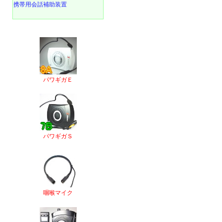
携帯用会話補助装置
パワギガＥ
パワギガＳ
咽喉マイク