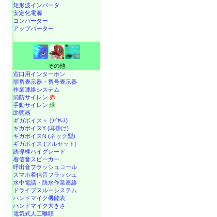
矩形波インバータ
安定化電源
コンバーター
アップバーター
その他
窓口用インターホン
順番表示器・番号表示器
作業連絡システム
消防サイレン
赤
手動サイレン
緑
助聴器
ギガボイス＋ (ﾜｲﾔﾚｽ)
ギガボイスY (耳掛け)
ギガボイスN (ネック型)
ギガボイス (フルセット)
誘導棒ハイグレード
着信音スピーカー
呼出音フラッシュコール
スマホ着信音フラッシュ
水中電話
・
防水作業連絡
ドライブスルーシステム
ハンドマイク機能表
ハンドマイク大きさ
電気式人工喉頭