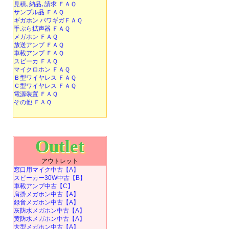
見積､納品､請求 ＦＡＱ
サンプル品 ＦＡＱ
ギガホン パワギガＦＡＱ
手ぶら拡声器 ＦＡＱ
メガホン ＦＡＱ
放送アンプ ＦＡＱ
車載アンプ ＦＡＱ
スピーカ ＦＡＱ
マイクロホン ＦＡＱ
Ｂ型ワイヤレス ＦＡＱ
Ｃ型ワイヤレス ＦＡＱ
電源装置 ＦＡＱ
その他 ＦＡＱ
Outlet
アウトレット
窓口用マイク中古【A】
スピーカー30W中古【B】
車載アンプ中古【C】
肩掛メガホン中古【A】
録音メガホン中古【A】
灰防水メガホン中古【A】
黄防水メガホン中古【A】
大型メガホン中古【A】