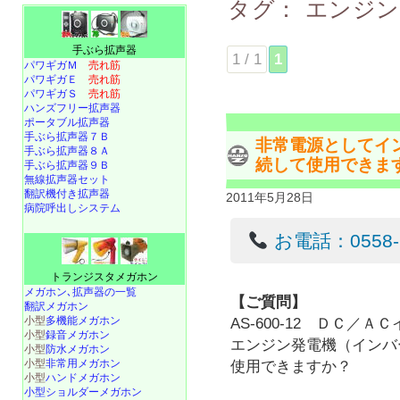
タグ：
エンジ
手ぶら拡声器
1 / 1
1
パワギガＭ
売れ筋
パワギガＥ
売れ筋
パワギガＳ
売れ筋
ハンズフリー拡声器
ポータブル拡声器
手ぶら拡声器７Ｂ
非常電源としてイ
手ぶら拡声器８Ａ
続して使用できま
手ぶら拡声器９Ｂ
無線拡声器セット
翻訳機付き拡声器
2011年5月28日
病院呼出しシステム
お電話：0558-22
トランジスタメガホン
メガホン､拡声器の一覧
【ご質問】
翻訳メガホン
小型
多機能メガホン
AS-600-12 ＤＣ
小型
録音メガホン
エンジン発電機（インバー
小型
防水メガホン
小型
非常用メガホン
使用できますか？
小型
ハンドメガホン
小型ショルダーメガホン