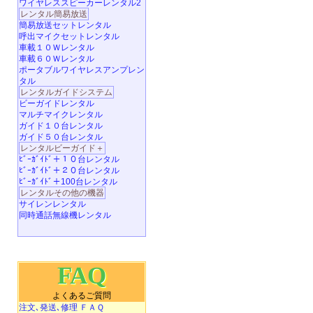
ワイヤレススピーカーレンタル2
レンタル簡易放送
簡易放送セットレンタル
呼出マイクセットレンタル
車載１０Ｗレンタル
車載６０Ｗレンタル
ポータブルワイヤレスアンプレン
タル
レンタルガイドシステム
ビーガイドレンタル
マルチマイクレンタル
ガイド１０台レンタル
ガイド５０台レンタル
レンタルビーガイド＋
ﾋﾞｰｶﾞｲﾄﾞ＋１０台レンタル
ﾋﾞｰｶﾞｲﾄﾞ＋２０台レンタル
ﾋﾞｰｶﾞｲﾄﾞ＋100台レンタル
レンタルその他の機器
サイレンレンタル
同時通話無線機レンタル
FAQ
よくあるご質問
注文､発送､修理 ＦＡＱ