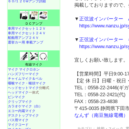
６０/１２０wアンプ詳細
掲載しておりますので、
▼
正弦波インバーター AS-
ＤＣアンプ
https://www.nanzu.jp/sy
車用マイクセット１２Ｖ
車用マイクセット２４Ｖ
船舶用アンプ２４Ｖ
▼
正弦波インバーター 
選挙カー用 車載アンプ
https://www.nanzu.jp/sy
宜しくお願い致します。
有線マイク
マイク マイクロホン
【営業時間】平日9:00-17
ハンズフリーマイク
チャイムマイク＆ベル
【定 休 日】日曜・祝日・
咽喉マイク・喉頭マイク
TEL：0558-22-2446(
ヘッドセットマイク
分離式
ヘッドマイク
一体式
TEL：0558-22-2421(代)
ピンマイク
FAX：0558-23-4838
クリップマイク
カラオケマイク（白）
〒415-0035 静岡県下田市
エコー内蔵マイク
なんず（南豆無線電機）
デスクトップマイク
バス用マイク
マイクコード
カテゴリ：
性能・スペック
,