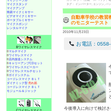
マイクケーブル
マイクスタンド
タグ：
インバーター
,
エンジン
,
バ
マイクアンプ
簡易マイクミキサー
ビデオマイクミキサー
自動車学校の教習
ポータブルミキサー
のモニターテスト
マイクスポンジ
レンタルマイク
2010年11月23日
お電話：0558-22
Bワイヤレスマイク
B
マルチマイク
B
ワイヤレスマイク
B
店内放送システム
B
キャリーアンプCDセット
B
ワイヤレススピーカー
B
ワイヤレスマルチセット
B
ガイドシステム
コードレスマイク ＢＬＴ
ダイナミック型
売れ筋
コードレスマイク ＢＬＴ
モジュール＆ジャック
今後導入に向けて検討さ
Cワイヤレスマイク