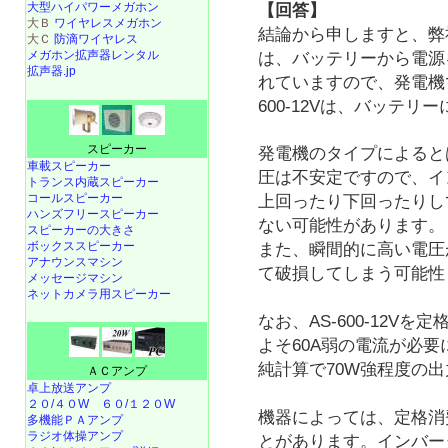
大型ハイパワーメガホン
【回答】
大Ｂ
ワイヤレスメガホン
結論から申しますと、弊
大Ｃ
防滴ワイヤレス
メガホン拡声器レンタル
は、バッテリーから電源
拡声器.jp
れていますので、発電機
600-12Vは、バッテ
スピーカー
発電機のタイプによると
車載スピーカー
圧は不安定ですので、イ
トランス内蔵スピーカー
コールスピーカー
上回ったり下回ったりし
ハンズフリースピーカー
ない可能性があります。
スピーカーの大きさ
ボックススピーカー
また、瞬間的に高い電圧
アナウンスマシン
て破損してしまう可能性
メッセージマシン
ネットカメラ用スピーカー
なお、AS-600-12V
よそ60A弱の電流が必要
純計算で70W強程度の
ＡＣアンプ
卓上放送アンプ
２０/４０W
６０/１２０W
機器によっては、定格消
多機能ＰＡアンプ
ラジオ体操アンプ
とがあります。インバー