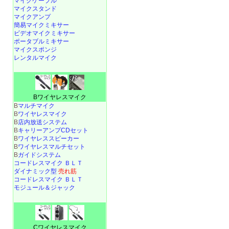
マイクケーブル
マイクスタンド
マイクアンプ
簡易マイクミキサー
ビデオマイクミキサー
ポータブルミキサー
マイクスポンジ
レンタルマイク
Bワイヤレスマイク
B
マルチマイク
B
ワイヤレスマイク
B
店内放送システム
B
キャリーアンプCDセット
B
ワイヤレススピーカー
B
ワイヤレスマルチセット
B
ガイドシステム
コードレスマイク ＢＬＴ
ダイナミック型
売れ筋
コードレスマイク ＢＬＴ
モジュール＆ジャック
Cワイヤレスマイク