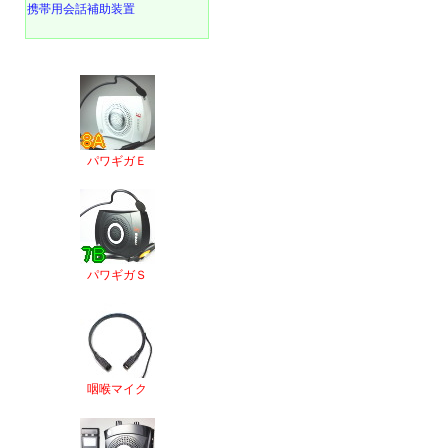
携帯用会話補助装置
パワギガＥ
パワギガＳ
咽喉マイク