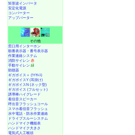
矩形波インバータ
安定化電源
コンバーター
アップバーター
その他
窓口用インターホン
順番表示器・番号表示器
作業連絡システム
消防サイレン
赤
手動サイレン
緑
助聴器
ギガボイス＋ (ﾜｲﾔﾚｽ)
ギガボイスY (耳掛け)
ギガボイスN (ネック型)
ギガボイス (フルセット)
誘導棒ハイグレード
着信音スピーカー
呼出音フラッシュコール
スマホ着信音フラッシュ
水中電話
・
防水作業連絡
ドライブスルーシステム
ハンドマイク機能表
ハンドマイク大きさ
電気式人工喉頭