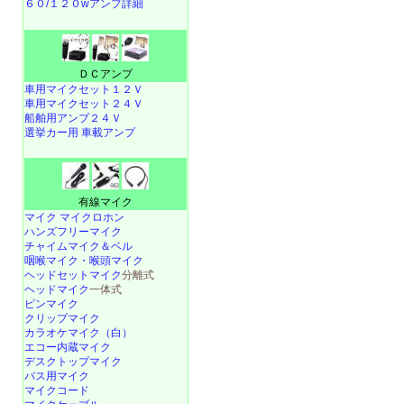
６０/１２０wアンプ詳細
ＤＣアンプ
車用マイクセット１２Ｖ
車用マイクセット２４Ｖ
船舶用アンプ２４Ｖ
選挙カー用 車載アンプ
有線マイク
マイク マイクロホン
ハンズフリーマイク
チャイムマイク＆ベル
咽喉マイク・喉頭マイク
ヘッドセットマイク
分離式
ヘッドマイク
一体式
ピンマイク
クリップマイク
カラオケマイク（白）
エコー内蔵マイク
デスクトップマイク
バス用マイク
マイクコード