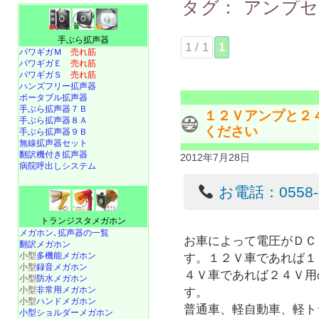
タグ：
アンプ
手ぶら拡声器
1 / 1
1
パワギガＭ
売れ筋
パワギガＥ
売れ筋
パワギガＳ
売れ筋
ハンズフリー拡声器
ポータブル拡声器
手ぶら拡声器７Ｂ
１２Ｖアンプと２
手ぶら拡声器８Ａ
ください
手ぶら拡声器９Ｂ
無線拡声器セット
翻訳機付き拡声器
2012年7月28日
病院呼出しシステム
お電話：0558-22
トランジスタメガホン
メガホン､拡声器の一覧
お車によって電圧がＤＣ
翻訳メガホン
小型
多機能メガホン
す。１２Ｖ車であれば１
小型
録音メガホン
４Ｖ車であれば２４Ｖ用
小型
防水メガホン
小型
非常用メガホン
す。
小型
ハンドメガホン
普通車、軽自動車、軽ト
小型ショルダーメガホン