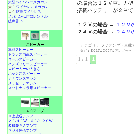
大型ハイパワーメガホン
の場合は１２Ｖ車。大型
大Ｂ
ワイヤレスメガホン
搭載バッテリーが２台で
大Ｃ
防滴ワイヤレス
メガホン拡声器レンタル
拡声器.jp
１２Ｖの場合
→
１２Ｖ
２４Ｖの場合
→
２４Ｖ
スピーカー
カテゴリ：
ＤＣアンプ・車載
車載スピーカー
タグ：
DC12V
,
DC24V
,
アンプセッ
トランス内蔵スピーカー
1 / 1
1
コールスピーカー
ハンズフリースピーカー
スピーカーの大きさ
ボックススピーカー
アナウンスマシン
メッセージマシン
ネットカメラ用スピーカー
ＡＣアンプ
卓上放送アンプ
２０/４０W
６０/１２０W
多機能ＰＡアンプ
ラジオ体操アンプ