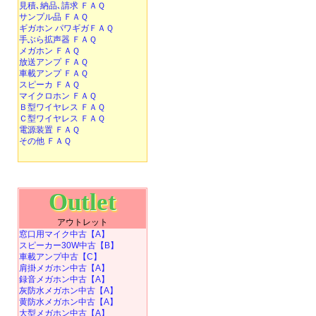
見積､納品､請求 ＦＡＱ
サンプル品 ＦＡＱ
ギガホン パワギガＦＡＱ
手ぶら拡声器 ＦＡＱ
メガホン ＦＡＱ
放送アンプ ＦＡＱ
車載アンプ ＦＡＱ
スピーカ ＦＡＱ
マイクロホン ＦＡＱ
Ｂ型ワイヤレス ＦＡＱ
Ｃ型ワイヤレス ＦＡＱ
電源装置 ＦＡＱ
その他 ＦＡＱ
Outlet
アウトレット
窓口用マイク中古【A】
スピーカー30W中古【B】
車載アンプ中古【C】
肩掛メガホン中古【A】
録音メガホン中古【A】
灰防水メガホン中古【A】
黄防水メガホン中古【A】
大型メガホン中古【A】