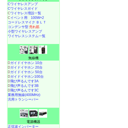
Cワイヤレスアンプ
Cワイヤレスガイド
C
ワイヤレス増設一覧
C
イベント用 100W×2
コードレスマイク ＢＬＴ
コンデンサ型
売れ筋
小型ワイヤレスアンプ
ワイヤレスシステム一覧
無線機
D
ガイドイヤホン 10台
D
ガイドイヤホン 20台
D
ガイドイヤホン 50台
D
ガイドイヤホン100台
D
飛び声るんです3A
D
飛び声るんです3B
D
飛び声るんです3C
業務用無線(400MHz)
汎用トランシーバー
電源機器
正弦波インバーター