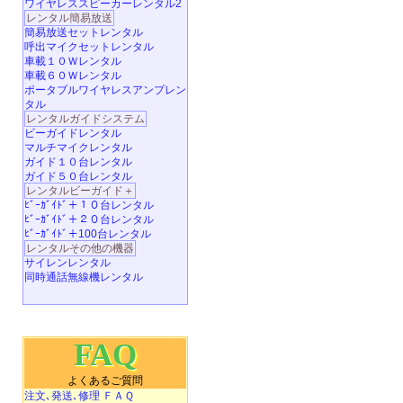
ワイヤレススピーカーレンタル2
レンタル簡易放送
簡易放送セットレンタル
呼出マイクセットレンタル
車載１０Ｗレンタル
車載６０Ｗレンタル
ポータブルワイヤレスアンプレン
タル
レンタルガイドシステム
ビーガイドレンタル
マルチマイクレンタル
ガイド１０台レンタル
ガイド５０台レンタル
レンタルビーガイド＋
ﾋﾞｰｶﾞｲﾄﾞ＋１０台レンタル
ﾋﾞｰｶﾞｲﾄﾞ＋２０台レンタル
ﾋﾞｰｶﾞｲﾄﾞ＋100台レンタル
レンタルその他の機器
サイレンレンタル
同時通話無線機レンタル
FAQ
よくあるご質問
注文､発送､修理 ＦＡＱ