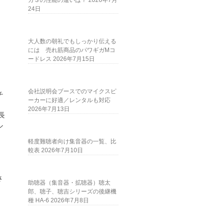
ガＳの性能の違いは？
2026年7月
24日
大人数の朝礼でもしっかり伝える
には 売れ筋商品のパワギガMコ
ードレス
2026年7月15日
会社説明会ブースでのマイクスピ
チ
ーカーに好適／レンタルも対応
2026年7月13日
長
ル
軽度難聴者向け集音器の一覧、比
較表
2026年7月10日
。
、
さ
助聴器（集音器・拡聴器）聴太
郎、聴子、聴吉シリーズの後継機
種 HA-6
2026年7月8日