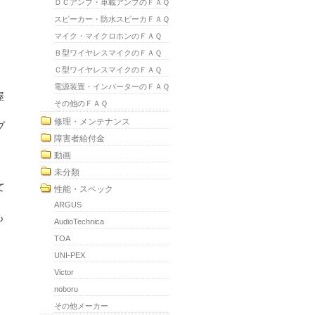
ＤＣアンプ・車載アンプのＦＡＱ
スピーカー・防水スピーカＦＡＱ
マイク・マイクロホンのＦＡＱ
Ｂ型ワイヤレスマイクのＦＡＱ
Ｃ型ワイヤレスマイクのＦＡＱ
電源装置・インバーターのＦＡＱ
屋
その他のＦＡＱ
修理・メンテナンス
プ
障害者給付金
動画
未分類
て
性能・スペック
ARGUS
も
AudioTechnica
TOA
UNI-PEX
Victor
noboru
その他メーカー