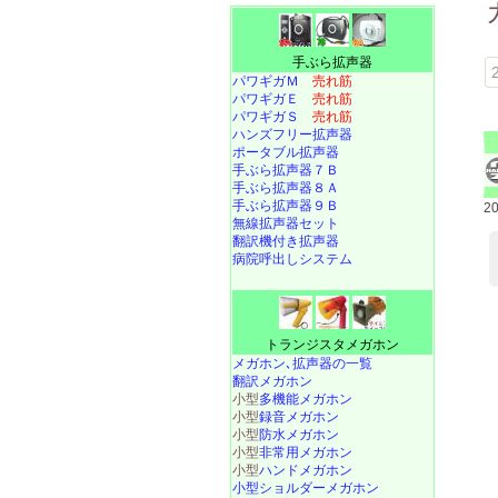
手ぶら拡声器
パワギガＭ
売れ筋
パワギガＥ
売れ筋
パワギガＳ
売れ筋
ハンズフリー拡声器
ポータブル拡声器
手ぶら拡声器７Ｂ
手ぶら拡声器８Ａ
手ぶら拡声器９Ｂ
2
無線拡声器セット
翻訳機付き拡声器
病院呼出しシステム
トランジスタメガホン
メガホン､拡声器の一覧
翻訳メガホン
小型
多機能メガホン
小型
録音メガホン
小型
防水メガホン
小型
非常用メガホン
小型
ハンドメガホン
小型ショルダーメガホン