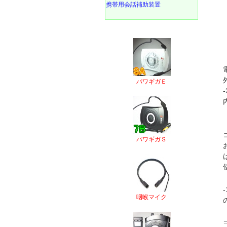
携帯用会話補助装置
パワギガＥ
パワギガＳ
咽喉マイク