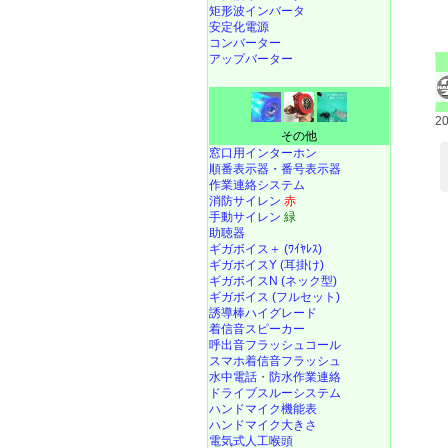
矩形波インバータ
安定化電源
コンバーター
アップバーター
2
その他
窓口用インターホン
順番表示器・番号表示器
作業連絡システム
消防サイレン
赤
手動サイレン
緑
助聴器
ギガボイス＋ (ﾜｲﾔﾚｽ)
ギガボイスY (耳掛け)
ギガボイスN (ネック型)
ギガボイス (フルセット)
誘導棒ハイグレード
着信音スピーカー
呼出音フラッシュコール
スマホ着信音フラッシュ
水中電話
・
防水作業連絡
ドライブスルーシステム
ハンドマイク機能表
ハンドマイク大きさ
電気式人工喉頭