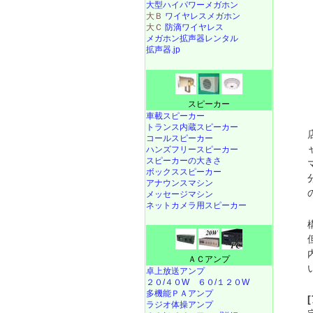
大型ハイパワーメガホン
大Ｂ
ワイヤレスメガホン
大Ｃ
防滴ワイヤレス
メガホン拡声器レンタル
拡声器.jp
スピーカー
車載スピーカー
トランス内蔵スピーカー
コールスピーカー
ハンズフリースピーカー
スピーカーの大きさ
ボックススピーカー
アナウンスマシン
メッセージマシン
ネットカメラ用スピーカー
ＡＣアンプ
卓上放送アンプ
２０/４０W
６０/１２０W
多機能ＰＡアンプ
ラジオ体操アンプ