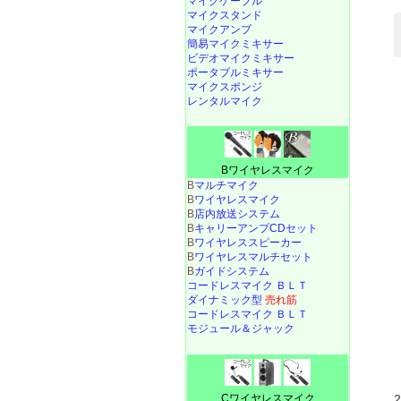
マイクケーブル
マイクスタンド
マイクアンプ
簡易マイクミキサー
ビデオマイクミキサー
ポータブルミキサー
マイクスポンジ
レンタルマイク
Bワイヤレスマイク
B
マルチマイク
B
ワイヤレスマイク
B
店内放送システム
B
キャリーアンプCDセット
B
ワイヤレススピーカー
B
ワイヤレスマルチセット
B
ガイドシステム
コードレスマイク ＢＬＴ
ダイナミック型
売れ筋
コードレスマイク ＢＬＴ
モジュール＆ジャック
Cワイヤレスマイク