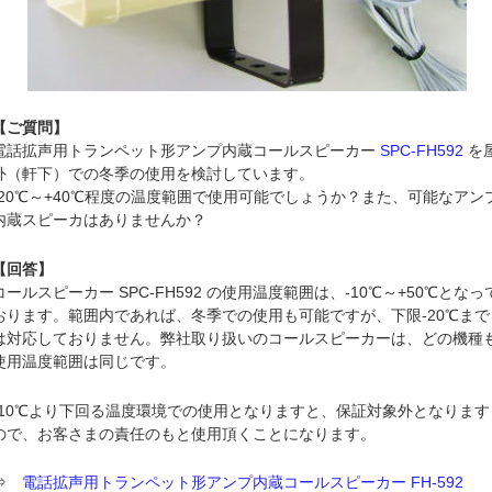
【ご質問】
電話拡声用トランペット形アンプ内蔵コールスピーカー
SPC-FH592
を
外（軒下）での冬季の使用を検討しています。
-20℃～+40℃程度の温度範囲で使用可能でしょうか？また、可能なアン
内蔵スピーカはありませんか？
【回答】
コールスピーカー SPC-FH592 の使用温度範囲は、-10℃～+50℃となっ
おります。範囲内であれば、冬季での使用も可能ですが、下限-20℃まで
は対応しておりません。弊社取り扱いのコールスピーカーは、どの機種
使用温度範囲は同じです。
-10℃より下回る温度環境での使用となりますと、保証対象外となります
ので、お客さまの責任のもと使用頂くことになります。
⇒
電話拡声用トランペット形アンプ内蔵コールスピーカー FH-592