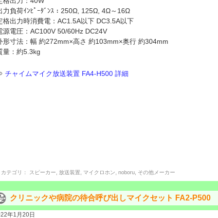
定格出力：40W
出力負荷ｲﾝﾋﾟｰﾀﾞﾝｽ：250Ω, 125Ω, 4Ω～16Ω
定格出力時消費電：AC1.5A以下 DC3.5A以下
電源電圧：AC100V 50/60Hz DC24V
外形寸法：幅 約272mm×高さ 約103mm×奥行 約304mm
質量：約5.3kg
⇒
チャイムマイク放送装置 FA4-H500 詳細
カテゴリ：
スピーカー
,
放送装置
,
マイクロホン
,
noboru
,
その他メーカー
クリニックや病院の待合呼び出しマイクセット FA2-P500
022年1月20日