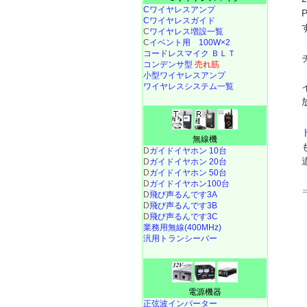
Cワイヤレスアンプ
Cワイヤレスガイド
C
ワイヤレス増設一覧
C
イベント用 100W×2
コードレスマイク ＢＬＴ
コンデンサ型
売れ筋
小型ワイヤレスアンプ
ワイヤレスシステム一覧
無線機
D
ガイドイヤホン 10台
D
ガイドイヤホン 20台
D
ガイドイヤホン 50台
D
ガイドイヤホン100台
D
飛び声るんです3A
D
飛び声るんです3B
D
飛び声るんです3C
業務用無線(400MHz)
汎用トランシーバー
電源機器
正弦波インバーター