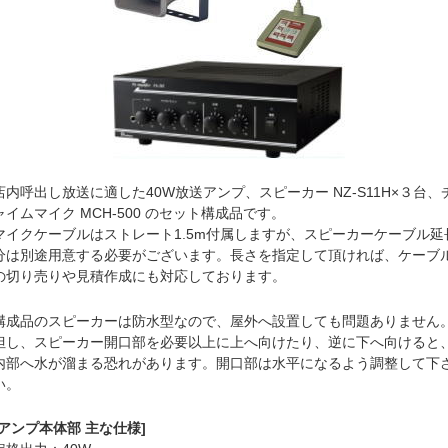
店内呼出し放送に適した40W放送アンプ、スピーカー NZ-S11H×３台、
ャイムマイク MCH-500 のセット構成品です。
マイクケーブルはストレート1.5m付属しますが、スピーカーケーブル延
分は別途用意する必要がございます。長さを指定して頂ければ、ケーブ
の切り売りや見積作成にも対応しております。
構成品のスピーカーは防水型なので、屋外へ設置しても問題ありません
但し、スピーカー開口部を必要以上に上へ向けたり、逆に下へ向けると
内部へ水が溜まる恐れがあります。開口部は水平になるよう調整して下
い。
[アンプ本体部 主な仕様]