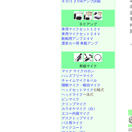
６０/１２０wアンプ詳細
ＤＣアンプ
車用マイクセット１２Ｖ
車用マイクセット２４Ｖ
船舶用アンプ２４Ｖ
選挙カー用 車載アンプ
有線マイク
マイク マイクロホン
ハンズフリーマイク
チャイムマイク＆ベル
咽喉マイク・喉頭マイク
ヘッドセットマイク
分離式
ヘッドマイク
一体式
ピンマイク
クリップマイク
カラオケマイク（白）
エコー内蔵マイク
デスクトップマイク
バス用マイク
マイクコード
2