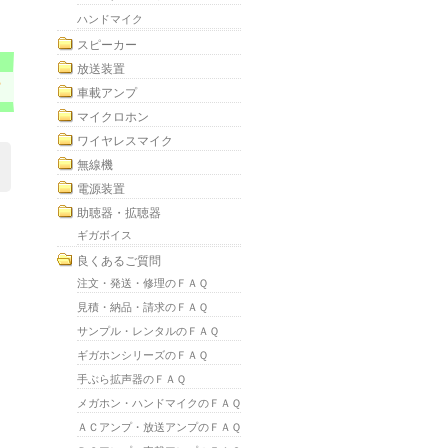
ハンドマイク
スピーカー
放送装置
？
車載アンプ
マイクロホン
ワイヤレスマイク
無線機
電源装置
助聴器・拡聴器
ギガボイス
良くあるご質問
注文・発送・修理のＦＡＱ
見積・納品・請求のＦＡＱ
サンプル・レンタルのＦＡＱ
ギガホンシリーズのＦＡＱ
手ぶら拡声器のＦＡＱ
メガホン・ハンドマイクのＦＡＱ
ＡＣアンプ・放送アンプのＦＡＱ