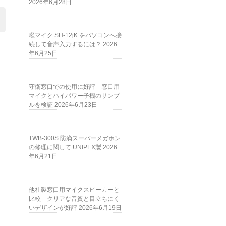
2026年6月28日
喉マイク SH-12jK をパソコンへ接
続して音声入力するには？
2026
年6月25日
守衛窓口での使用に好評 窓口用
マイクとハイパワー子機のサンプ
ルを検証
2026年6月23日
TWB-300S 防滴スーパーメガホン
の修理に関して UNIPEX製
2026
年6月21日
他社製窓口用マイクスピーカーと
比較 クリアな音質と目立ちにく
いデザインが好評
2026年6月19日