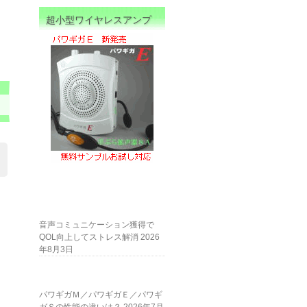
超小型ワイヤレスアンプ
音声コミュニケーション獲得で
QOL向上してストレス解消
2026
年8月3日
パワギガＭ／パワギガＥ／パワギ