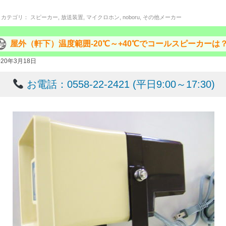
カテゴリ：
スピーカー
,
放送装置
,
マイクロホン
,
noboru
,
その他メーカー
屋外（軒下）温度範囲-20℃～+40℃でコールスピーカーは
020年3月18日
お電話：0558-22-2421 (平日9:00～17:30)