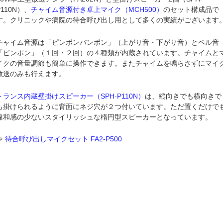
P110N）、
チャイム音源付き卓上マイク（MCH500）
のセット構成品で
す。クリニックや病院の待合呼び出し用として多くの実績がございます
チャイム音源は「ピンポンパンポン」（上がり音・下がり音）とベル音
「ピンポン」（１回・２回）の４種類が内蔵されています。チャイムと
イクの音量調節も簡単に操作できます。またチャイムを鳴らさずにマイ
放送のみも行えます。
トランス内蔵壁掛けスピーカー（SPH-P110N）
は、縦向きでも横向きで
も掛けられるように背面にネジ穴が２つ付いています。ただ置くだけで
違和感の少ないスタイリッシュな楕円型スピーカーとなっています。
⇒
待合呼び出しマイクセット FA2-P500