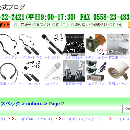
公式ブログ
・スペック
>
noboru
> Page 2