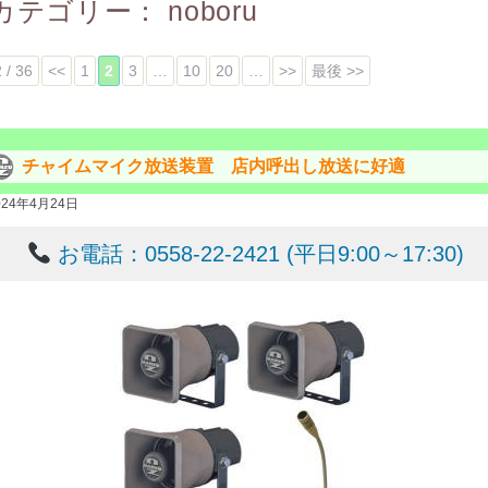
カテゴリー：
noboru
2 / 36
<<
1
2
3
…
10
20
…
>>
最後 >>
チャイムマイク放送装置 店内呼出し放送に好適
024年4月24日
お電話：0558-22-2421 (平日9:00～17:30)