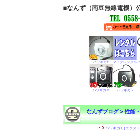
■
なんず（南豆無線電機）
なんずブログ
>
性能