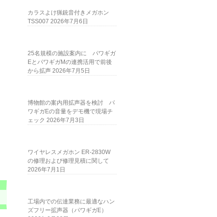
カラスよけ猟銃音付きメガホン
TSS007
2026年7月6日
25名規模の施設案内に パワギガ
EとパワギガMの連携活用で前後
から拡声
2026年7月5日
博物館の案内用拡声器を検討 パ
ワギガEの音量をデモ機で現場チ
ェック
2026年7月3日
ワイヤレスメガホン ER-2830W
の修理および修理見積に関して
2026年7月1日
工場内での伝達業務に最適なハン
ズフリー拡声器（パワギガE）