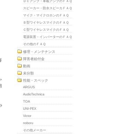
ＤＣアンプ・車載アンプのＦＡＱ
スピーカー・防水スピーカＦＡＱ
マイク・マイクロホンのＦＡＱ
Ｂ型ワイヤレスマイクのＦＡＱ
Ｃ型ワイヤレスマイクのＦＡＱ
電源装置・インバーターのＦＡＱ
その他のＦＡＱ
修理・メンテナンス
障害者給付金
容
動画
未分類
か
性能・スペック
用
ARGUS
AudioTechnica
TOA
や
UNI-PEX
Victor
noboru
その他メーカー