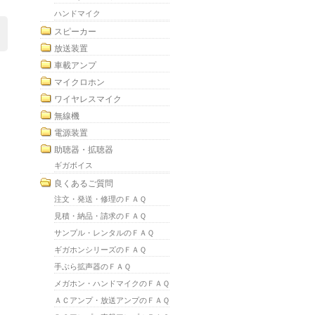
ハンドマイク
スピーカー
放送装置
車載アンプ
マイクロホン
ワイヤレスマイク
無線機
電源装置
助聴器・拡聴器
ギガボイス
良くあるご質問
注文・発送・修理のＦＡＱ
見積・納品・請求のＦＡＱ
サンプル・レンタルのＦＡＱ
ギガホンシリーズのＦＡＱ
手ぶら拡声器のＦＡＱ
メガホン・ハンドマイクのＦＡＱ
ＡＣアンプ・放送アンプのＦＡＱ