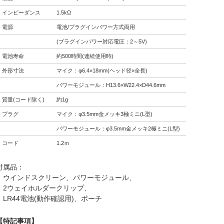
インピーダンス
1.5kΩ
電源
電池/プラグインパワー方式両用
(プラグインパワー対応電圧：2～5V)
電池寿命
約500時間(連続使用時)
外形寸法
マイク：φ6.4×18mm(ヘッド径×全長)
パワーモジュール：H13.6×W22.4×D44.6mm
質量(コード除く)
約1g
プラグ
マイク：φ3.5mm金メッキ3極ミニ(L型)
パワーモジュール：φ3.5mm金メッキ2極ミニ(L型)
コード
1.2ｍ
付属品：
ウインドスクリーン、パワーモジュール、
2ウェイホルダークリップ、
LR44電池(動作確認用)、ポーチ
【特記事項】