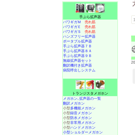
手ぶら拡声器
パワギガＭ
売れ筋
パワギガＥ
売れ筋
パワギガＳ
売れ筋
ハンズフリー拡声器
ポータブル拡声器
手ぶら拡声器７Ｂ
手ぶら拡声器８Ａ
手ぶら拡声器９Ｂ
無線拡声器セット
2
翻訳機付き拡声器
病院呼出しシステム
トランジスタメガホン
メガホン､拡声器の一覧
翻訳メガホン
小型
多機能メガホン
小型
録音メガホン
小型
防水メガホン
小型
非常用メガホン
小型
ハンドメガホン
小型ショルダーメガホン