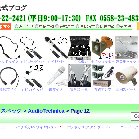
公式ブログ
・スペック
>
AudioTechnica
> Page 12