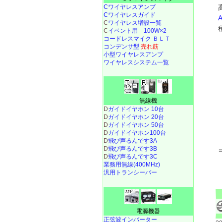
Cワイヤレスアンプ
Cワイヤレスガイド
C
ワイヤレス増設一覧
C
イベント用 100W×2
コードレスマイク ＢＬＴ
コンデンサ型
売れ筋
小型ワイヤレスアンプ
ワイヤレスシステム一覧
無線機
D
ガイドイヤホン 10台
D
ガイドイヤホン 20台
D
ガイドイヤホン 50台
D
ガイドイヤホン100台
D
飛び声るんです3A
D
飛び声るんです3B
D
飛び声るんです3C
業務用無線(400MHz)
汎用トランシーバー
電源機器
正弦波インバーター