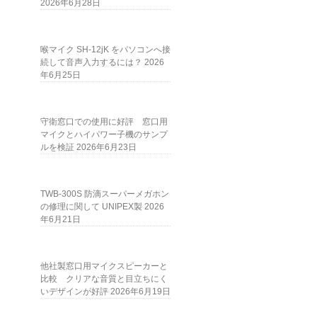
2026年6月28日
喉マイク SH-12jK をパソコンへ接
続して音声入力するには？
2026
年6月25日
守衛窓口での使用に好評 窓口用
マイクとハイパワー子機のサンプ
ルを検証
2026年6月23日
TWB-300S 防滴スーパーメガホン
の修理に関して UNIPEX製
2026
年6月21日
他社製窓口用マイクスピーカーと
比較 クリアな音質と目立ちにく
いデザインが好評
2026年6月19日