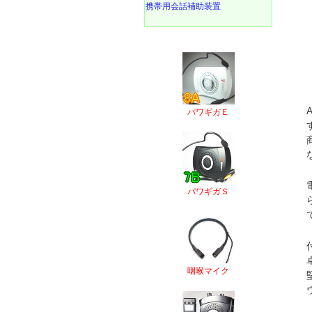
携帯用会話補助装置
パワギガＥ
パワギガＳ
咽喉マイク