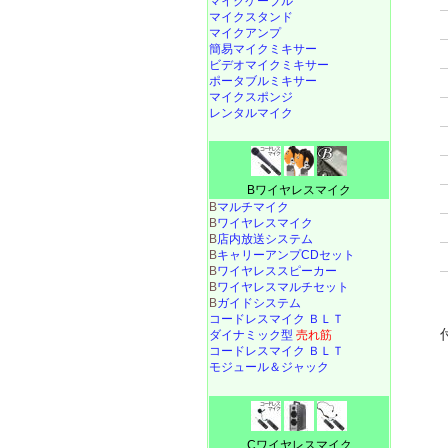
マイクケーブル
マイクスタンド
マイクアンプ
簡易マイクミキサー
ビデオマイクミキサー
ポータブルミキサー
マイクスポンジ
レンタルマイク
Bワイヤレスマイク
B
マルチマイク
B
ワイヤレスマイク
B
店内放送システム
B
キャリーアンプCDセット
B
ワイヤレススピーカー
B
ワイヤレスマルチセット
B
ガイドシステム
コードレスマイク ＢＬＴ
ダイナミック型
売れ筋
コードレスマイク ＢＬＴ
モジュール＆ジャック
Cワイヤレスマイク