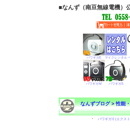
■
なんず（南豆無線電機）
なんずブログ
>
性能