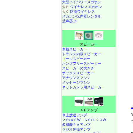
大型ハイパワーメガホン
大Ｂ
ワイヤレスメガホン
大Ｃ
防滴ワイヤレス
メガホン拡声器レンタル
拡声器.jp
スピーカー
車載スピーカー
トランス内蔵スピーカー
コールスピーカー
ハンズフリースピーカー
スピーカーの大きさ
ボックススピーカー
アナウンスマシン
メッセージマシン
ネットカメラ用スピーカー
ＡＣアンプ
卓上放送アンプ
２０/４０W
６０/１２０W
多機能ＰＡアンプ
ラジオ体操アンプ