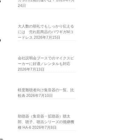
ガＳの性能の違いは？
2026年7月
24日
大人数の朝礼でもしっかり伝える
には 売れ筋商品のパワギガMコ
ードレス
2026年7月15日
会社説明会ブースでのマイクスピ
ーカーに好適／レンタルも対応
2026年7月13日
軽度難聴者向け集音器の一覧、比
較表
2026年7月10日
助聴器（集音器・拡聴器）聴太
郎、聴子、聴吉シリーズの後継機
種 HA-6
2026年7月8日