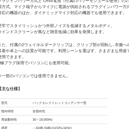
プラグインパワー方式と LR44電池（付属のパワーモジュール使用）の2
源方式。マイク端子からマイクに電源が供給されるプラグインパワー方
対応の機器のほか、ダイナミックマイク対応の機器でも使用できます。
堅牢でスタイリッシュかつ外部ノイズを低減するメタルボディ。
ウインドスクリーンが風など雑音低減に効果を発揮します。
また、付属の2ウェイホルダークリップは、クリップ部が回転し､衣服へ
装着や卓上への設置が可能です。利用シーンを選ばず、さまざまな用途
使用できます。
3極プラグ採用でパソコンにも使用可能。
※一部のパソコンでは使用できません。
【主な仕様】
型式
バックエレクトレットコンデンサー型
指向特性
全指向性
周波数特性
30～18,000Hz
感度
－42dB (0dB=1V/1Pa,1kHz)