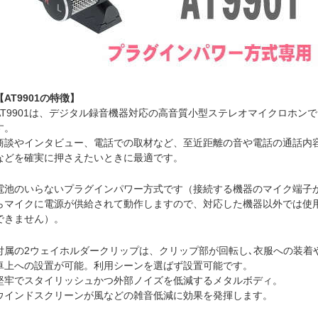
【AT9901の特徴】
AT9901は、デジタル録音機器対応の高音質小型ステレオマイクロホンで
す。
商談やインタビュー、電話での取材など、至近距離の音や電話の通話内
などを確実に押さえたいときに最適です。
電池のいらないプラグインパワー方式です（接続する機器のマイク端子
らマイクに電源が供給されて動作しますので、対応した機器以外では使
できません）。
付属の2ウェイホルダークリップは、クリップ部が回転し､衣服への装着
卓上への設置が可能。利用シーンを選ばず設置可能です。
堅牢でスタイリッシュかつ外部ノイズを低減するメタルボディ。
ウインドスクリーンが風などの雑音低減に効果を発揮します。