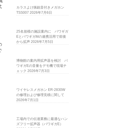
電
式
カラスよけ猟銃音付きメガホン
TSS007
2026年7月6日
25名規模の施設案内に パワギガ
EとパワギガMの連携活用で前後
から拡声
2026年7月5日
の
で
博物館の案内用拡声器を検討 パ
ワギガEの音量をデモ機で現場チ
ェック
2026年7月3日
ワイヤレスメガホン ER-2830W
の修理および修理見積に関して
2026年7月1日
工場内での伝達業務に最適なハン
ズフリー拡声器（パワギガE）