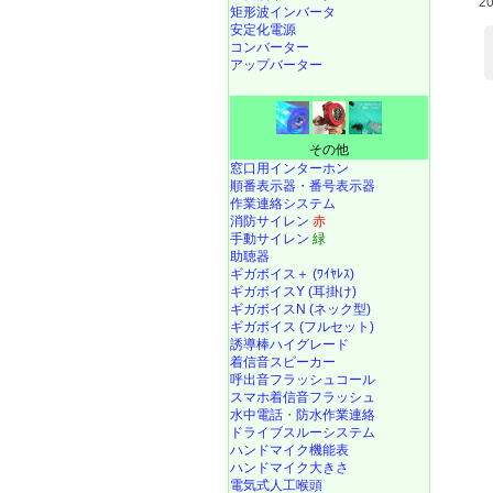
2
矩形波インバータ
安定化電源
コンバーター
アップバーター
その他
窓口用インターホン
順番表示器・番号表示器
作業連絡システム
消防サイレン
赤
手動サイレン
緑
助聴器
ギガボイス＋ (ﾜｲﾔﾚｽ)
ギガボイスY (耳掛け)
ギガボイスN (ネック型)
ギガボイス (フルセット)
誘導棒ハイグレード
着信音スピーカー
呼出音フラッシュコール
スマホ着信音フラッシュ
水中電話
・
防水作業連絡
ドライブスルーシステム
ハンドマイク機能表
ハンドマイク大きさ
電気式人工喉頭