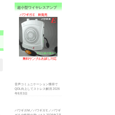
超小型ワイヤレスアンプ
音声コミュニケーション獲得で
QOL向上してストレス解消
2026
年8月3日
パワギガＭ／パワギガＥ／パワギ