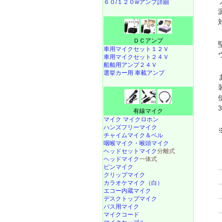
６０/１２０wアンプ詳細
ＤＣアンプ
車用マイクセット１２Ｖ
車用マイクセット２４Ｖ
船舶用アンプ２４Ｖ
選挙カー用 車載アンプ
有線マイク
マイク マイクロホン
ハンズフリーマイク
チャイムマイク＆ベル
咽喉マイク・喉頭マイク
ヘッドセットマイク
分離式
ヘッドマイク
一体式
ピンマイク
クリップマイク
カラオケマイク（白）
エコー内蔵マイク
デスクトップマイク
バス用マイク
マイクコード