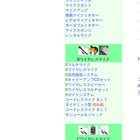
マイクケーブル
マイクスタンド
マイクアンプ
簡易マイクミキサー
ビデオマイクミキサー
ポータブルミキサー
マイクスポンジ
レンタルマイク
Bワイヤレスマイク
B
マルチマイク
B
ワイヤレスマイク
B
店内放送システム
B
キャリーアンプCDセット
B
ワイヤレススピーカー
B
ワイヤレスマルチセット
B
ガイドシステム
コードレスマイク ＢＬＴ
ダイナミック型
売れ筋
コードレスマイク ＢＬＴ
モジュール＆ジャック
Cワイヤレスマイク