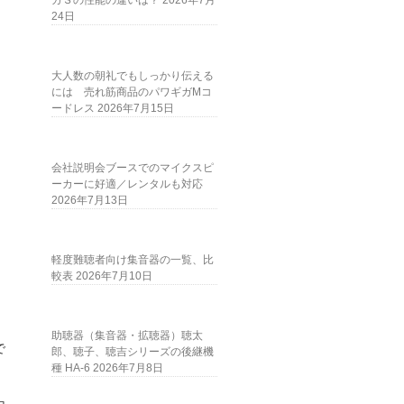
ガＳの性能の違いは？
2026年7月
24日
大人数の朝礼でもしっかり伝える
には 売れ筋商品のパワギガMコ
ードレス
2026年7月15日
会社説明会ブースでのマイクスピ
ーカーに好適／レンタルも対応
2026年7月13日
軽度難聴者向け集音器の一覧、比
較表
2026年7月10日
助聴器（集音器・拡聴器）聴太
で
郎、聴子、聴吉シリーズの後継機
種 HA-6
2026年7月8日