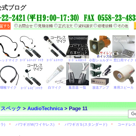
公式ブログ
・スペック
>
AudioTechnica
> Page 11