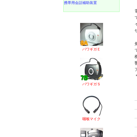
携帯用会話補助装置
パワギガＥ
パワギガＳ
咽喉マイク