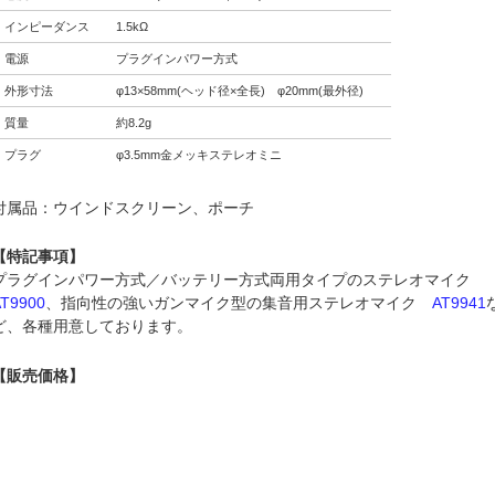
インピーダンス
1.5kΩ
電源
プラグインパワー方式
外形寸法
φ13×58mm(ヘッド径×全長) φ20mm(最外径)
質量
約8.2g
プラグ
φ3.5mm金メッキステレオミニ
付属品：ウインドスクリーン、ポーチ
【特記事項】
プラグインパワー方式／バッテリー方式両用タイプのステレオマイク
AT9900
、指向性の強いガンマイク型の集音用ステレオマイク
AT9941
ど、各種用意しております。
【販売価格】