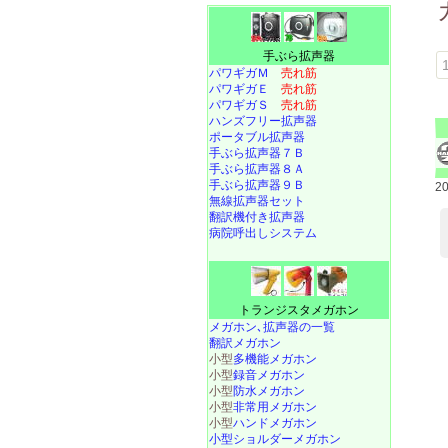
手ぶら拡声器
パワギガＭ
売れ筋
パワギガＥ
売れ筋
パワギガＳ
売れ筋
ハンズフリー拡声器
ポータブル拡声器
手ぶら拡声器７Ｂ
手ぶら拡声器８Ａ
手ぶら拡声器９Ｂ
2
無線拡声器セット
翻訳機付き拡声器
病院呼出しシステム
トランジスタメガホン
メガホン､拡声器の一覧
翻訳メガホン
小型
多機能メガホン
小型
録音メガホン
小型
防水メガホン
小型
非常用メガホン
小型
ハンドメガホン
小型ショルダーメガホン