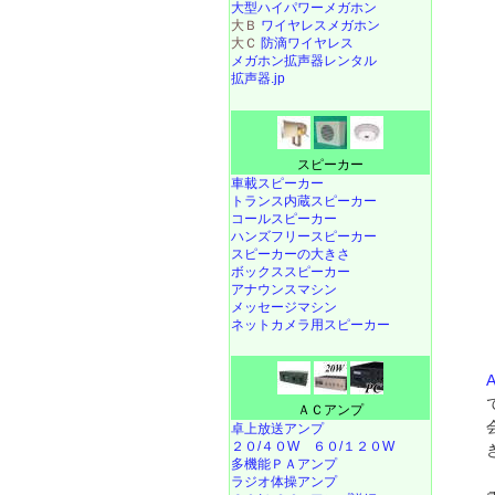
大型ハイパワーメガホン
大Ｂ
ワイヤレスメガホン
大Ｃ
防滴ワイヤレス
メガホン拡声器レンタル
拡声器.jp
スピーカー
車載スピーカー
トランス内蔵スピーカー
コールスピーカー
ハンズフリースピーカー
スピーカーの大きさ
ボックススピーカー
アナウンスマシン
メッセージマシン
ネットカメラ用スピーカー
ＡＣアンプ
卓上放送アンプ
２０/４０W
６０/１２０W
多機能ＰＡアンプ
ラジオ体操アンプ