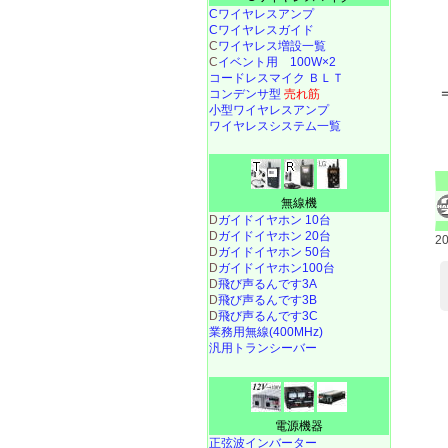
Cワイヤレスアンプ
Cワイヤレスガイド
C
ワイヤレス増設一覧
C
イベント用 100W×2
コードレスマイク ＢＬＴ
コンデンサ型
売れ筋
小型ワイヤレスアンプ
ワイヤレスシステム一覧
無線機
D
ガイドイヤホン 10台
D
ガイドイヤホン 20台
2
D
ガイドイヤホン 50台
D
ガイドイヤホン100台
D
飛び声るんです3A
D
飛び声るんです3B
D
飛び声るんです3C
業務用無線(400MHz)
汎用トランシーバー
電源機器
正弦波インバーター