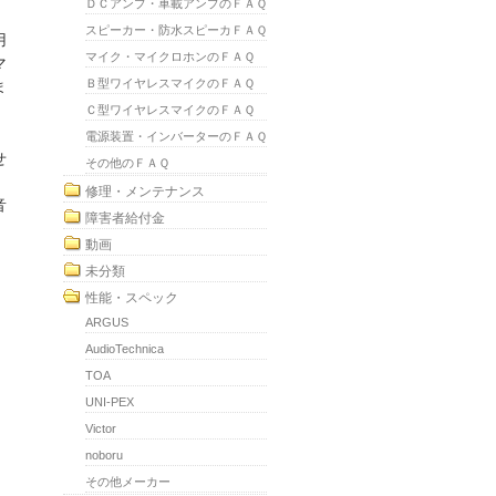
ＤＣアンプ・車載アンプのＦＡＱ
スピーカー・防水スピーカＦＡＱ
用
マイク・マイクロホンのＦＡＱ
マ
Ｂ型ワイヤレスマイクのＦＡＱ
ま
Ｃ型ワイヤレスマイクのＦＡＱ
電源装置・インバーターのＦＡＱ
せ
その他のＦＡＱ
修理・メンテナンス
音
障害者給付金
動画
未分類
性能・スペック
ARGUS
AudioTechnica
TOA
UNI-PEX
Victor
noboru
その他メーカー