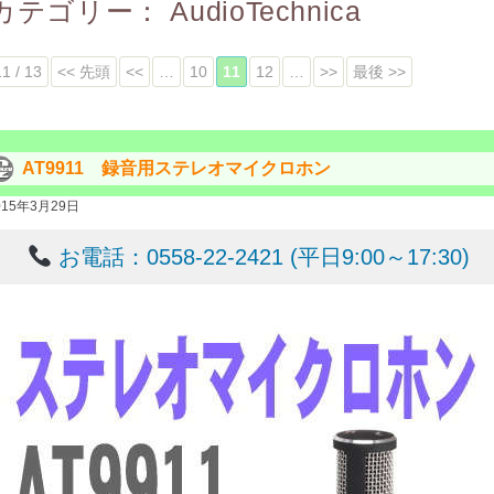
カテゴリー：
AudioTechnica
11 / 13
<< 先頭
<<
…
10
11
12
…
>>
最後 >>
AT9911 録音用ステレオマイクロホン
015年3月29日
お電話：0558-22-2421 (平日9:00～17:30)