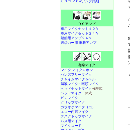
６０/１２０wアンプ詳細
ＤＣアンプ
車用マイクセット１２Ｖ
車用マイクセット２４Ｖ
船舶用アンプ２４Ｖ
選挙カー用 車載アンプ
有線マイク
マイク マイクロホン
ハンズフリーマイク
チャイムマイク＆ベル
咽喉マイク・喉頭マイク
ヘッドセットマイク
分離式
ヘッドマイク
一体式
ピンマイク
クリップマイク
カラオケマイク（白）
エコー内蔵マイク
デスクトップマイク
バス用マイク
マイクコード