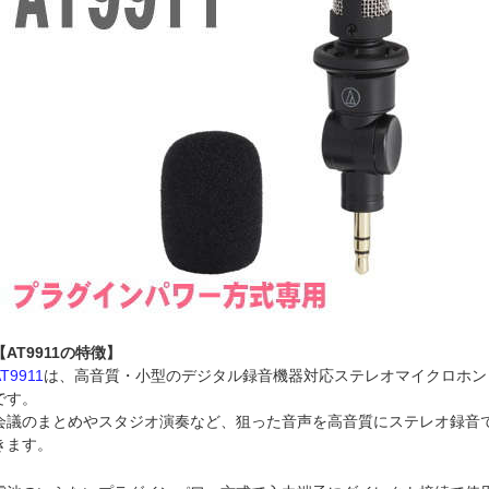
【AT9911の特徴】
AT9911
は、高音質・小型のデジタル録音機器対応ステレオマイクロホン
です。
会議のまとめやスタジオ演奏など、狙った音声を高音質にステレオ録音
きます。