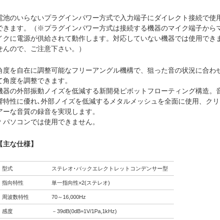
電池のいらないプラグインパワー方式で入力端子にダイレクト接続で使
できます。（※プラグインパワー方式は接続する機器のマイク端子から
イクに電源が供給されて動作します。対応していない機器では使用でき
せんので、ご注意下さい。）
角度を自在に調整可能なフリーアングル機構で、狙った音の状況に合わ
て角度を調整できます。
機器の外部振動ノイズを低減する新開発ピボットフローティング構造。
響特性に優れ､外部ノイズを低減するメタルメッシュを全面に使用、クリ
アーな音質の録音を実現します。
＊パソコンでは使用できません。
【主な仕様】
型式
ステレオ･バックエレクトレットコンデンサー型
指向特性
単一指向性×2(ステレオ)
周波数特性
70～16,000Hz
感度
－39dB(0dB=1V/1Pa,1kHz)