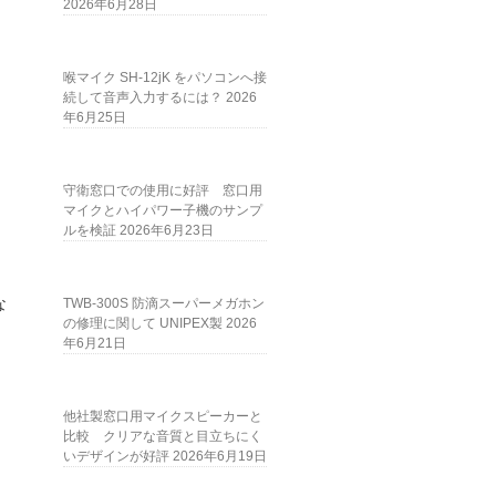
2026年6月28日
喉マイク SH-12jK をパソコンへ接
続して音声入力するには？
2026
年6月25日
守衛窓口での使用に好評 窓口用
マイクとハイパワー子機のサンプ
ルを検証
2026年6月23日
な
TWB-300S 防滴スーパーメガホン
の修理に関して UNIPEX製
2026
年6月21日
他社製窓口用マイクスピーカーと
比較 クリアな音質と目立ちにく
いデザインが好評
2026年6月19日