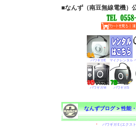
■
なんず（南豆無線電機）
なんずブログ
>
性能