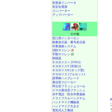
矩形波インバータ
安定化電源
コンバーター
アップバーター
その他
窓口用インターホン
順番表示器・番号表示器
作業連絡システム
消防サイレン
赤
手動サイレン
緑
助聴器
ギガボイス＋ (ﾜｲﾔﾚｽ)
ギガボイスY (耳掛け)
ギガボイスN (ネック型)
ギガボイス (フルセット)
誘導棒ハイグレード
着信音スピーカー
呼出音フラッシュコール
スマホ着信音フラッシュ
水中電話
・
防水作業連絡
ドライブスルーシステム
ハンドマイク機能表
ハンドマイク大きさ
電気式人工喉頭