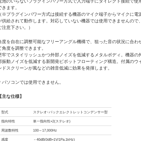
電池のいらないプラグインパワー方式で入力端子にダイレクト接続で使
できます。
（※プラグインパワー方式は接続する機器のマイク端子からマイクに電
が供給されて動作します。対応していない機器では使用できませんので
ご注意下さい。）
角度を自在に調整可能なフリーアングル機構で、狙った音の状況に合わ
て角度を調整できます。
堅牢でスタイリッシュかつ外部ノイズを低減するメタルボディ。機器の
部振動ノイズを低減する新開発ピボットフローティング構造。付属のウ
ンドスクリーンが風などの雑音低減に効果を発揮します。
＊パソコンでは使用できません。
【主な仕様】
型式
ステレオ･バックエレクトレットコンデンサー型
指向特性
単一指向性×2(ステレオ)
周波数特性
100～17,000Hz
感度
－40dB(0dB=1V/1Pa,1kHz)