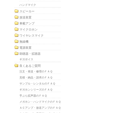
ハンドマイク
スピーカー
放送装置
車載アンプ
マイクロホン
ワイヤレスマイク
無線機
電源装置
助聴器・拡聴器
ギガボイス
良くあるご質問
注文・発送・修理のＦＡＱ
見積・納品・請求のＦＡＱ
サンプル・レンタルのＦＡＱ
ギガホンシリーズのＦＡＱ
手ぶら拡声器のＦＡＱ
メガホン・ハンドマイクのＦＡＱ
ＡＣアンプ・放送アンプのＦＡＱ