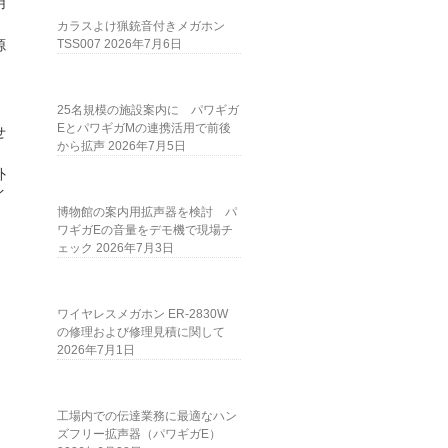
用
カラスよけ猟銃音付きメガホン
TSS007
2026年7月6日
源
、
25名規模の施設案内に パワギガ
EとパワギガMの連携活用で前後
せ
から拡声
2026年7月5日
外
イ
博物館の案内用拡声器を検討 パ
ワギガEの音量をデモ機で現場チ
ェック
2026年7月3日
ワイヤレスメガホン ER-2830W
の修理および修理見積に関して
2026年7月1日
工場内での伝達業務に最適なハン
ズフリー拡声器（パワギガE）