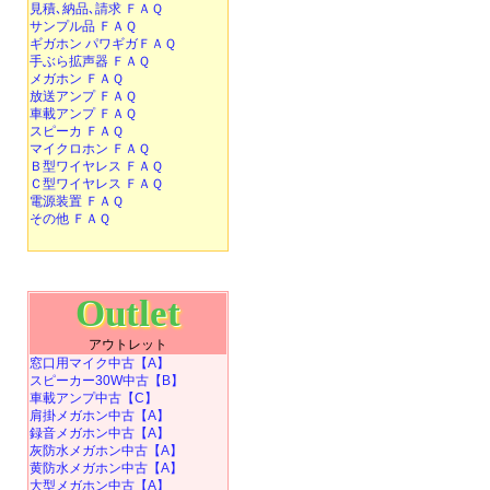
見積､納品､請求 ＦＡＱ
サンプル品 ＦＡＱ
ギガホン パワギガＦＡＱ
手ぶら拡声器 ＦＡＱ
メガホン ＦＡＱ
放送アンプ ＦＡＱ
車載アンプ ＦＡＱ
スピーカ ＦＡＱ
マイクロホン ＦＡＱ
Ｂ型ワイヤレス ＦＡＱ
Ｃ型ワイヤレス ＦＡＱ
電源装置 ＦＡＱ
その他 ＦＡＱ
Outlet
アウトレット
窓口用マイク中古【A】
スピーカー30W中古【B】
車載アンプ中古【C】
肩掛メガホン中古【A】
録音メガホン中古【A】
灰防水メガホン中古【A】
黄防水メガホン中古【A】
大型メガホン中古【A】