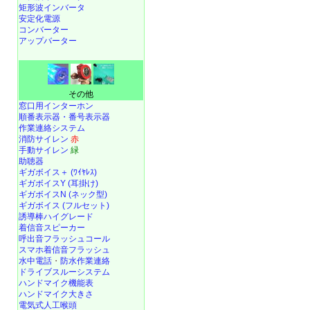
矩形波インバータ
安定化電源
コンバーター
アップバーター
その他
窓口用インターホン
順番表示器・番号表示器
作業連絡システム
消防サイレン
赤
手動サイレン
緑
助聴器
ギガボイス＋ (ﾜｲﾔﾚｽ)
ギガボイスY (耳掛け)
ギガボイスN (ネック型)
ギガボイス (フルセット)
誘導棒ハイグレード
着信音スピーカー
呼出音フラッシュコール
スマホ着信音フラッシュ
水中電話
・
防水作業連絡
ドライブスルーシステム
ハンドマイク機能表
ハンドマイク大きさ
電気式人工喉頭