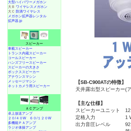
大型ハイパワーメガホン
大Ｂ
ワイヤレスメガホン
大Ｃ
防滴ワイヤレス
メガホン拡声器レンタル
拡声器.jp
スピーカー
車載スピーカー
トランス内蔵スピーカー
コールスピーカー
ハンズフリースピーカー
スピーカーの大きさ
ボックススピーカー
アナウンスマシン
メッセージマシン
【SB-C900ATの特徴】
ネットカメラ用スピーカー
天井露出型スピーカー(
【主な仕様】
ＡＣアンプ
スピーカーユニット 12
卓上放送アンプ
定格入力 1 W（10 
２０/４０W
６０/１２０W
多機能ＰＡアンプ
出力音圧レベル 92 d
ラジオ体操アンプ