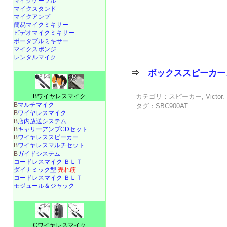
マイクケーブル
マイクスタンド
マイクアンプ
簡易マイクミキサー
ビデオマイクミキサー
ポータブルミキサー
マイクスポンジ
レンタルマイク
⇒
ボックススピーカー
カテゴリ：
スピーカー
,
Victor
Bワイヤレスマイク
B
マルチマイク
タグ：
SBC900AT
.
B
ワイヤレスマイク
B
店内放送システム
B
キャリーアンプCDセット
B
ワイヤレススピーカー
B
ワイヤレスマルチセット
B
ガイドシステム
コードレスマイク ＢＬＴ
ダイナミック型
売れ筋
コードレスマイク ＢＬＴ
モジュール＆ジャック
Cワイヤレスマイク