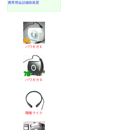
携帯用会話補助装置
パワギガＥ
パワギガＳ
咽喉マイク