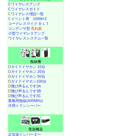
Cワイヤレスアンプ
Cワイヤレスガイド
C
ワイヤレス増設一覧
C
イベント用 100W×2
コードレスマイク ＢＬＴ
コンデンサ型
売れ筋
小型ワイヤレスアンプ
ワイヤレスシステム一覧
無線機
D
ガイドイヤホン 10台
D
ガイドイヤホン 20台
D
ガイドイヤホン 50台
D
ガイドイヤホン100台
D
飛び声るんです3A
D
飛び声るんです3B
D
飛び声るんです3C
業務用無線(400MHz)
汎用トランシーバー
電源機器
正弦波インバーター