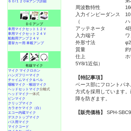
第2シグナル入力
６０/１２０wアンプ詳細
周波数特性 160 Hz
入力インピーダンス 10 kΩ(
（ ハイインピ
ＤＣアンプ
アッテネータ 4
車用マイクセット１２Ｖ
車用マイクセット２４Ｖ
入力端子 ワン
船舶用アンプ２４Ｖ
外形寸法 φ230 m
選挙カー用 車載アンプ
質量 約900
仕上 ホワイト系
5Y8/1近似）
有線マイク
マイク マイクロホン
ハンズフリーマイク
【特記事項】
チャイムマイク＆ベル
ベース部にフロントパネ
咽喉マイク・喉頭マイク
ヘッドセットマイク
分離式
方式を採用しています。
ヘッドマイク
一体式
障を防ぎます。
ピンマイク
クリップマイク
カラオケマイク（白）
【販売価格】
SPH-SBC9
エコー内蔵マイク
デスクトップマイク
バス用マイク
マイクコード