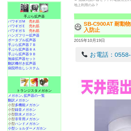
地上利用のみ？
手ぶら拡声器
パワギガＭ
売れ筋
SB-C900AT 
パワギガＥ
売れ筋
入防止
パワギガＳ
売れ筋
ハンズフリー拡声器
ポータブル拡声器
2015年10月19日
手ぶら拡声器７Ｂ
手ぶら拡声器８Ａ
お電話：0558-22
手ぶら拡声器９Ｂ
無線拡声器セット
翻訳機付き拡声器
病院呼出しシステム
トランジスタメガホン
メガホン､拡声器の一覧
翻訳メガホン
小型
多機能メガホン
小型
録音メガホン
小型
防水メガホン
小型
非常用メガホン
小型
ハンドメガホン
小型ショルダーメガホン