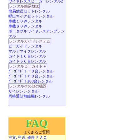
ワイヤレススピーカーレンタル2
レンタル簡易放送
簡易放送セットレンタル
呼出マイクセットレンタル
車載１０Ｗレンタル
車載６０Ｗレンタル
ポータブルワイヤレスアンプレン
タル
レンタルガイドシステム
ビーガイドレンタル
マルチマイクレンタル
ガイド１０台レンタル
ガイド５０台レンタル
レンタルビーガイド＋
ﾋﾞｰｶﾞｲﾄﾞ＋１０台レンタル
ﾋﾞｰｶﾞｲﾄﾞ＋２０台レンタル
ﾋﾞｰｶﾞｲﾄﾞ＋100台レンタル
レンタルその他の機器
サイレンレンタル
同時通話無線機レンタル
FAQ
よくあるご質問
注文､発送､修理 ＦＡＱ