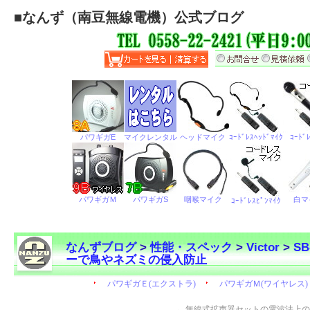
■
なんず（南豆無線電機）公式ブログ
なんずブログ
>
性能・スペック
>
Victor
>
S
ーで鳥やネズミの侵入防止
←
無線式拡声器セットの電波法上の