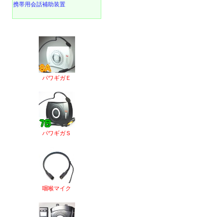
携帯用会話補助装置
パワギガＥ
パワギガＳ
咽喉マイク