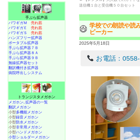
送信機１台と受信機５０台セット
手ぶら拡声器
パワギガＭ
売れ筋
学校での朗読や読
パワギガＥ
売れ筋
ピーカー
パワギガＳ
売れ筋
ハンズフリー拡声器
ポータブル拡声器
2025年5月18日
手ぶら拡声器７Ｂ
手ぶら拡声器８Ａ
お電話：0558-22
手ぶら拡声器９Ｂ
無線拡声器セット
翻訳機付き拡声器
病院呼出しシステム
トランジスタメガホン
メガホン､拡声器の一覧
翻訳メガホン
小型
多機能メガホン
小型
録音メガホン
小型
防水メガホン
小型
非常用メガホン
小型
ハンドメガホン
小型ショルダーメガホン