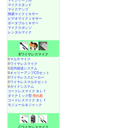
マイクケーブル
マイクスタンド
マイクアンプ
簡易マイクミキサー
ビデオマイクミキサー
ポータブルミキサー
マイクスポンジ
レンタルマイク
Bワイヤレスマイク
B
マルチマイク
B
ワイヤレスマイク
B
店内放送システム
B
キャリーアンプCDセット
B
ワイヤレススピーカー
B
ワイヤレスマルチセット
B
ガイドシステム
コードレスマイク ＢＬＴ
ダイナミック型
売れ筋
コードレスマイク ＢＬＴ
モジュール＆ジャック
Cワイヤレスマイク