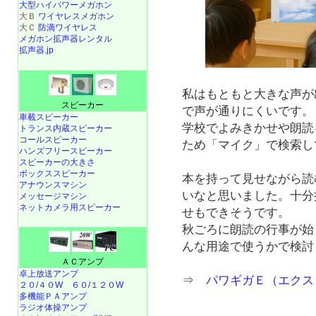
大型ハイパワーメガホン
大Ｂ
ワイヤレスメガホン
大Ｃ
防滴ワイヤレス
メガホン拡声器レンタル
拡声器.jp
私はもともと大きな声が
スピーカー
で声が通りにくいです。
車載スピーカー
学校でよみきかせや朗読
トランス内蔵スピーカー
コールスピーカー
ため「マイク」で検索し
ハンズフリースピーカー
スピーカーの大きさ
ボックススピーカー
本を持って見せながら読
アナウンスマシン
いなと思いました。十分
メッセージマシン
ネットカメラ用スピーカー
せもできそうです。
秋ごろに朗読の行事が始
んな用途で使うかで検討し
ＡＣアンプ
卓上放送アンプ
⇒
パワギガＥ（エクスト
２０/４０W
６０/１２０W
多機能ＰＡアンプ
ラジオ体操アンプ