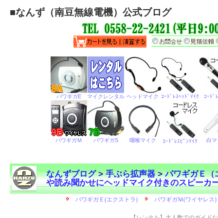
■
なんず（南豆無線電機）公式ブログ
なんずブログ
>
手ぶら拡声器
>
パワギガＥ（
や読み聞かせにヘッドマイク付きのスピーカ
←
【レンタル】大人数でのガイド