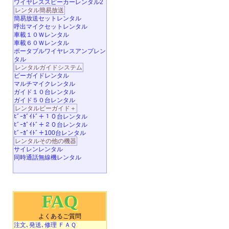
ワイヤレススピーカーレンタル2
レンタル簡易放送
簡易放送セットレンタル
呼出マイクセットレンタル
車載１０Ｗレンタル
車載６０Ｗレンタル
ポータブルワイヤレスアンプレン
タル
レンタルガイドシステム
ビーガイドレンタル
マルチマイクレンタル
ガイド１０台レンタル
ガイド５０台レンタル
レンタルビーガイド＋
ﾋﾞｰｶﾞｲﾄﾞ＋１０台レンタル
ﾋﾞｰｶﾞｲﾄﾞ＋２０台レンタル
ﾋﾞｰｶﾞｲﾄﾞ＋100台レンタル
レンタルその他の機器
サイレンレンタル
同時通話無線機レンタル
FAQ
よくあるご質問
注文､発送､修理 ＦＡＱ