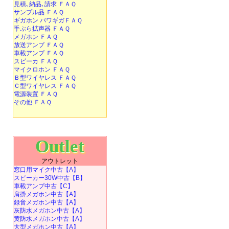
見積､納品､請求 ＦＡＱ
サンプル品 ＦＡＱ
ギガホン パワギガＦＡＱ
手ぶら拡声器 ＦＡＱ
メガホン ＦＡＱ
放送アンプ ＦＡＱ
車載アンプ ＦＡＱ
スピーカ ＦＡＱ
マイクロホン ＦＡＱ
Ｂ型ワイヤレス ＦＡＱ
Ｃ型ワイヤレス ＦＡＱ
電源装置 ＦＡＱ
その他 ＦＡＱ
Outlet
アウトレット
窓口用マイク中古【A】
スピーカー30W中古【B】
車載アンプ中古【C】
肩掛メガホン中古【A】
録音メガホン中古【A】
灰防水メガホン中古【A】
黄防水メガホン中古【A】
大型メガホン中古【A】