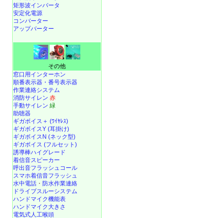
矩形波インバータ
安定化電源
コンバーター
アップバーター
その他
窓口用インターホン
順番表示器・番号表示器
作業連絡システム
消防サイレン
赤
手動サイレン
緑
助聴器
ギガボイス＋ (ﾜｲﾔﾚｽ)
ギガボイスY (耳掛け)
ギガボイスN (ネック型)
ギガボイス (フルセット)
誘導棒ハイグレード
着信音スピーカー
呼出音フラッシュコール
スマホ着信音フラッシュ
水中電話
・
防水作業連絡
ドライブスルーシステム
ハンドマイク機能表
ハンドマイク大きさ
電気式人工喉頭