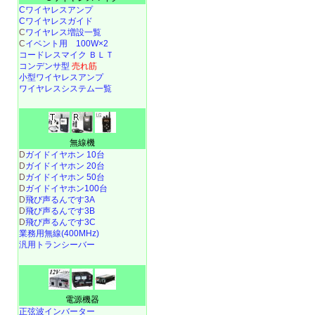
Cワイヤレスアンプ
Cワイヤレスガイド
C
ワイヤレス増設一覧
C
イベント用 100W×2
コードレスマイク ＢＬＴ
コンデンサ型
売れ筋
小型ワイヤレスアンプ
ワイヤレスシステム一覧
無線機
D
ガイドイヤホン 10台
D
ガイドイヤホン 20台
D
ガイドイヤホン 50台
D
ガイドイヤホン100台
D
飛び声るんです3A
D
飛び声るんです3B
D
飛び声るんです3C
業務用無線(400MHz)
汎用トランシーバー
電源機器
正弦波インバーター