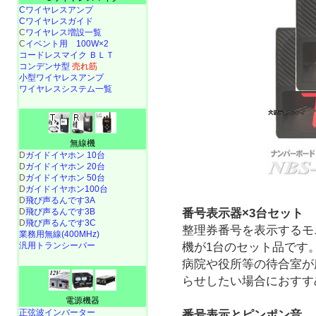
Cワイヤレスアンプ
Cワイヤレスガイド
C
ワイヤレス増設一覧
C
イベント用 100W×2
コードレスマイク ＢＬＴ
コンデンサ型
売れ筋
小型ワイヤレスアンプ
ワイヤレスシステム一覧
無線機
D
ガイドイヤホン 10台
D
ガイドイヤホン 20台
D
ガイドイヤホン 50台
D
ガイドイヤホン100台
D
飛び声るんです3A
番号表示器×3台セット
D
飛び声るんです3B
D
飛び声るんです3C
整理券番号を表示するモ
業務用無線(400MHz)
機が1台のセット品です
汎用トランシーバー
病院や役所等の待合室が
らせしたい場合におすす
電源機器
正弦波インバーター
番号表示とピンポン音