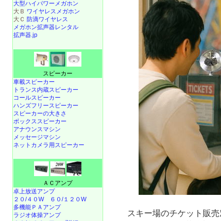
大型ハイパワーメガホン
大Ｂ
ワイヤレスメガホン
大Ｃ
防滴ワイヤレス
メガホン拡声器レンタル
拡声器.jp
スピーカー
車載スピーカー
トランス内蔵スピーカー
コールスピーカー
ハンズフリースピーカー
スピーカーの大きさ
ボックススピーカー
アナウンスマシン
メッセージマシン
ネットカメラ用スピーカー
ＡＣアンプ
卓上放送アンプ
２０/４０W
６０/１２０W
多機能ＰＡアンプ
スキー場のチケット販売
ラジオ体操アンプ