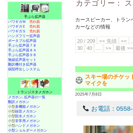
カテゴリー：
ス
手ぶら拡声器
カースピーカー、トラン
パワギガＭ
売れ筋
カーなどの情報
パワギガＥ
売れ筋
パワギガＳ
売れ筋
ハンズフリー拡声器
20 / 209
<< 先頭
<<
ポータブル拡声器
手ぶら拡声器７Ｂ
30
40
…
>>
最後 >
手ぶら拡声器８Ａ
手ぶら拡声器９Ｂ
無線拡声器セット
翻訳機付き拡声器
病院呼出しシステム
スキー場のチケッ
マイクを
トランジスタメガホン
2025年7月8日
メガホン､拡声器の一覧
翻訳メガホン
小型
多機能メガホン
お電話：0558-22
小型
録音メガホン
小型
防水メガホン
小型
非常用メガホン
小型
ハンドメガホン
小型ショルダーメガホン