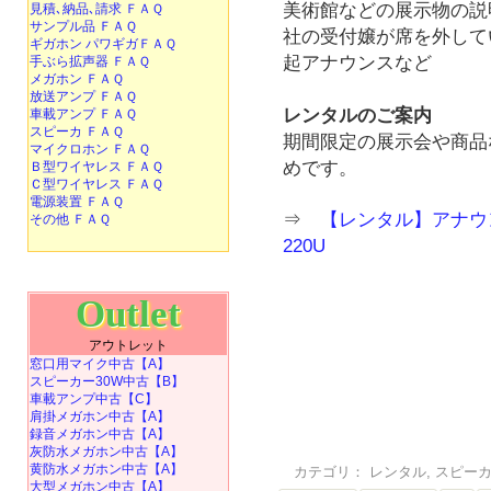
美術館などの展示物の説
見積､納品､請求 ＦＡＱ
サンプル品 ＦＡＱ
社の受付嬢が席を外して
ギガホン パワギガＦＡＱ
起アナウンスなど
手ぶら拡声器 ＦＡＱ
メガホン ＦＡＱ
放送アンプ ＦＡＱ
レンタルのご案内
車載アンプ ＦＡＱ
スピーカ ＦＡＱ
期間限定の展示会や商品
マイクロホン ＦＡＱ
めです。
Ｂ型ワイヤレス ＦＡＱ
Ｃ型ワイヤレス ＦＡＱ
電源装置 ＦＡＱ
⇒
【レンタル】アナウン
その他 ＦＡＱ
220U
Outlet
アウトレット
窓口用マイク中古【A】
スピーカー30W中古【B】
車載アンプ中古【C】
肩掛メガホン中古【A】
録音メガホン中古【A】
灰防水メガホン中古【A】
黄防水メガホン中古【A】
カテゴリ：
レンタル
,
スピー
大型メガホン中古【A】