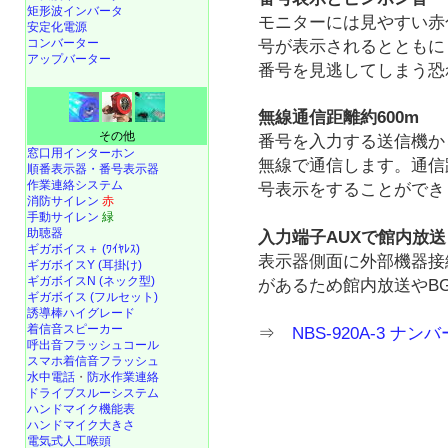
矩形波インバータ
モニターには見やすい赤
安定化電源
コンバーター
号が表示されるとともに
アップバーター
番号を見逃してしまう恐
無線通信距離約600m
その他
番号を入力する送信機か
窓口用インターホン
無線で通信します。通信
順番表示器・番号表示器
作業連絡システム
号表示をすることができ
消防サイレン
赤
手動サイレン
緑
助聴器
入力端子AUXで館内放送
ギガボイス＋ (ﾜｲﾔﾚｽ)
表示器側面に外部機器接続
ギガボイスY (耳掛け)
ギガボイスN (ネック型)
があるため館内放送やB
ギガボイス (フルセット)
誘導棒ハイグレード
着信音スピーカー
⇒
NBS-920A-3 ナ
呼出音フラッシュコール
スマホ着信音フラッシュ
水中電話
・
防水作業連絡
ドライブスルーシステム
ハンドマイク機能表
ハンドマイク大きさ
電気式人工喉頭