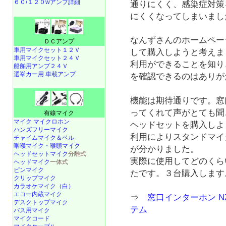
６０/１２０wアンプ詳細
通りにくく、感染症対策
にくくなってしまいまし
なんずさんのホームペー
ＤＣアンプ
車用マイクセット１２Ｖ
して購入しようと考えま
車用マイクセット２４Ｖ
利用ができることを知り
船舶用アンプ２４Ｖ
選挙カー用 車載アンプ
を確認できるのはありが
機能は期待通りです。窓
ってくれて声がとても聞
有線マイク
マイク マイクロホン
ヘッドセットを購入しよ
ハンズフリーマイク
利用によりスタンドマイ
チャイムマイク＆ベル
咽喉マイク・喉頭マイク
が分かりました。
ヘッドセットマイク
分離式
実際に使用してどのくら
ヘッドマイク
一体式
ピンマイク
たです。３台購入します
クリップマイク
カラオケマイク（白）
エコー内蔵マイク
⇒
窓口インターホン NZ
デスクトップマイク
テム
バス用マイク
マイクコード