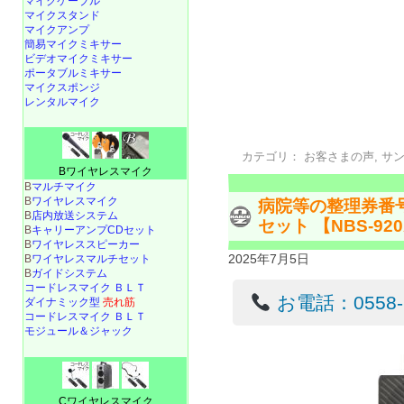
マイクケーブル
マイクスタンド
マイクアンプ
簡易マイクミキサー
ビデオマイクミキサー
ポータブルミキサー
マイクスポンジ
レンタルマイク
カテゴリ：
お客さまの声
,
サ
Bワイヤレスマイク
B
マルチマイク
B
ワイヤレスマイク
病院等の整理券番
B
店内放送システム
セット 【NBS-920
B
キャリーアンプCDセット
B
ワイヤレススピーカー
2025年7月5日
B
ワイヤレスマルチセット
B
ガイドシステム
コードレスマイク ＢＬＴ
お電話：0558-22
ダイナミック型
売れ筋
コードレスマイク ＢＬＴ
モジュール＆ジャック
Cワイヤレスマイク