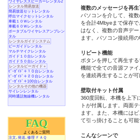
ワイヤレススピーカーレンタル2
レンタル簡易放送
複数のメッセージを再生
簡易放送セットレンタル
パソコンを介して、複数
呼出マイクセットレンタル
車載１０Ｗレンタル
を合計4Mbyeまで保存
車載６０Ｗレンタル
はなく、複数の音声デー
ポータブルワイヤレスアンプレン
タル
ます。パソコン接続用の
レンタルガイドシステム
ビーガイドレンタル
マルチマイクレンタル
リピート機能
ガイド１０台レンタル
ボタンを押して再生する
ガイド５０台レンタル
レンタルビーガイド＋
機能で全ての音源ファイ
ﾋﾞｰｶﾞｲﾄﾞ＋１０台レンタル
を連続再生することが可
ﾋﾞｰｶﾞｲﾄﾞ＋２０台レンタル
ﾋﾞｰｶﾞｲﾄﾞ＋100台レンタル
レンタルその他の機器
壁取付キット付属
サイレンレンタル
同時通話無線機レンタル
360度回転、本機を上下
トが付属します。両面テ
ます。また、本機にはビ
FAQ
て引っ掛けることも可能
よくあるご質問
こんなシーンで
注文､発送､修理 ＦＡＱ