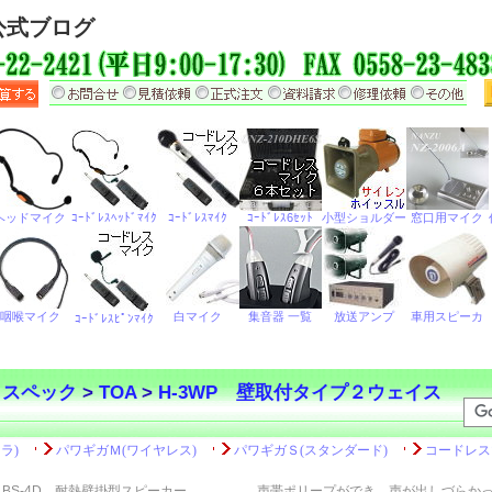
公式ブログ
・スペック
>
TOA
>
H-3WP 壁取付タイプ２ウェイス
BS-4D 耐熱壁掛型スピーカー
声帯ポリープができ、声が出しづらか