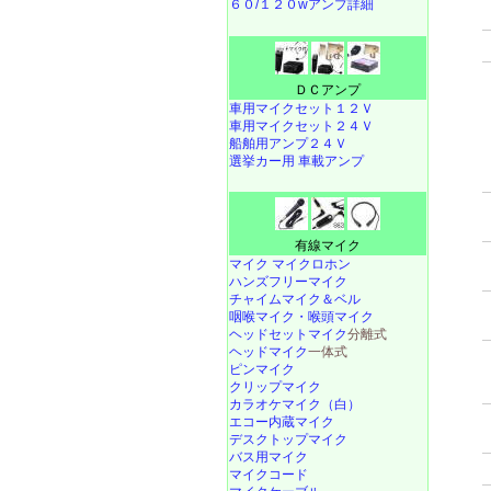
６０/１２０wアンプ詳細
ＤＣアンプ
車用マイクセット１２Ｖ
車用マイクセット２４Ｖ
船舶用アンプ２４Ｖ
選挙カー用 車載アンプ
有線マイク
マイク マイクロホン
ハンズフリーマイク
チャイムマイク＆ベル
咽喉マイク・喉頭マイク
ヘッドセットマイク
分離式
ヘッドマイク
一体式
ピンマイク
クリップマイク
カラオケマイク（白）
エコー内蔵マイク
デスクトップマイク
バス用マイク
マイクコード