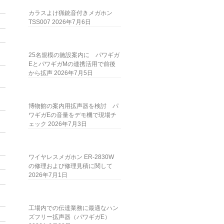
カラスよけ猟銃音付きメガホン
TSS007
2026年7月6日
25名規模の施設案内に パワギガ
EとパワギガMの連携活用で前後
から拡声
2026年7月5日
博物館の案内用拡声器を検討 パ
ワギガEの音量をデモ機で現場チ
ェック
2026年7月3日
ワイヤレスメガホン ER-2830W
の修理および修理見積に関して
2026年7月1日
工場内での伝達業務に最適なハン
ズフリー拡声器（パワギガE）