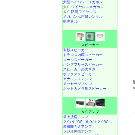
大型ハイパワーメガホン
大Ｂ
ワイヤレスメガホン
大Ｃ
防滴ワイヤレス
メガホン拡声器レンタル
拡声器.jp
スピーカー
車載スピーカー
トランス内蔵スピーカー
コールスピーカー
ハンズフリースピーカー
スピーカーの大きさ
ボックススピーカー
アナウンスマシン
メッセージマシン
ネットカメラ用スピーカー
ＡＣアンプ
卓上放送アンプ
２０/４０W
６０/１２０W
多機能ＰＡアンプ
ラジオ体操アンプ