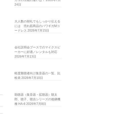
ガＳの性能の違いは？
2026年7月
24日
大人数の朝礼でもしっかり伝える
には 売れ筋商品のパワギガMコ
ードレス
2026年7月15日
会社説明会ブースでのマイクスピ
ーカーに好適／レンタルも対応
2026年7月13日
軽度難聴者向け集音器の一覧、比
較表
2026年7月10日
助聴器（集音器・拡聴器）聴太
郎、聴子、聴吉シリーズの後継機
種 HA-6
2026年7月8日