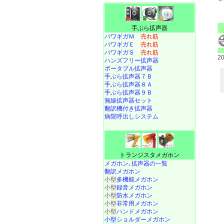
手ぶら拡声器
パワギガＭ
売れ筋
パワギガＥ
売れ筋
パワギガＳ
売れ筋
2
ハンズフリー拡声器
ポータブル拡声器
手ぶら拡声器７Ｂ
手ぶら拡声器８Ａ
手ぶら拡声器９Ｂ
無線拡声器セット
翻訳機付き拡声器
病院呼出しシステム
トランジスタメガホン
メガホン､拡声器の一覧
翻訳メガホン
小型
多機能メガホン
小型
録音メガホン
小型
防水メガホン
小型
非常用メガホン
小型
ハンドメガホン
小型ショルダーメガホン