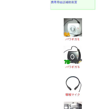
携帯用会話補助装置
パワギガＥ
パワギガＳ
咽喉マイク