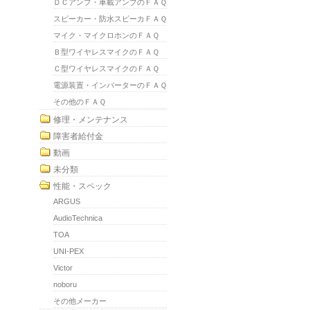
ＤＣアンプ・車載アンプのＦＡＱ
スピーカー・防水スピーカＦＡＱ
マイク・マイクロホンのＦＡＱ
Ｂ型ワイヤレスマイクのＦＡＱ
Ｃ型ワイヤレスマイクのＦＡＱ
電源装置・インバーターのＦＡＱ
その他のＦＡＱ
修理・メンテナンス
障害者給付金
動画
未分類
性能・スペック
ARGUS
AudioTechnica
TOA
UNI-PEX
Victor
noboru
その他メーカー