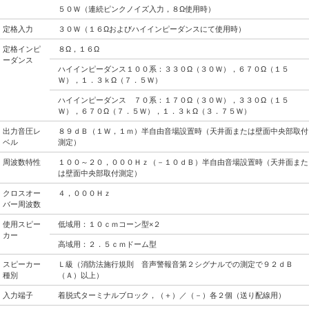
５０Ｗ（連続ピンクノイズ入力，８Ω使用時）
定格入力
３０Ｗ（１６Ωおよびハイインピーダンスにて使用時）
定格インピ
８Ω，１６Ω
ーダンス
ハイインピーダンス１００系：３３０Ω（３０Ｗ），６７０Ω（１５
Ｗ），１．３ｋΩ（７．５Ｗ）
ハイインピーダンス ７０系：１７０Ω（３０Ｗ），３３０Ω（１５
Ｗ），６７０Ω（７．５Ｗ），１．３ｋΩ（３．７５Ｗ）
出力音圧レ
８９ｄＢ（１Ｗ，１ｍ）半自由音場設置時（天井面または壁面中央部取付
ベル
測定）
周波数特性
１００～２０，０００Ｈｚ（－１０ｄＢ）半自由音場設置時（天井面また
は壁面中央部取付測定）
クロスオー
４，０００Ｈｚ
バー周波数
使用スピー
低域用：１０ｃｍコーン型×２
カー
高域用：２．５ｃｍドーム型
スピーカー
Ｌ級（消防法施行規則 音声警報音第２シグナルでの測定で９２ｄＢ
種別
（Ａ）以上）
入力端子
着脱式ターミナルブロック，（＋）／（－）各２個（送り配線用）