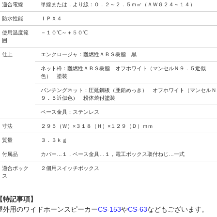
適合電線
単線または，より線：０．２～２．５ｍ㎡（ＡＷＧ２４～１４）
防水性能
ＩＰＸ４
使用温度範
－１０℃～＋５０℃
囲
仕上
エンクロージャ：難燃性ＡＢＳ樹脂 黒
ネット枠：難燃性ＡＢＳ樹脂 オフホワイト（マンセルＮ９．５近似
色） 塗装
パンチングネット：圧延鋼板（亜鉛めっき） オフホワイト（マンセルＮ
９．５近似色） 粉体焼付塗装
ベース金具：ステンレス
寸法
２９５（Ｗ）×３１８（Ｈ）×１２９（Ｄ）ｍｍ
質量
３．３ｋｇ
付属品
カバー…１，ベース金具…１，電工ボックス取付ねじ…一式
適合ボック
２個用スイッチボックス
ス
【特記事項】
屋外用のワイドホーンスピーカー
CS-153
や
CS-63
などもございます。