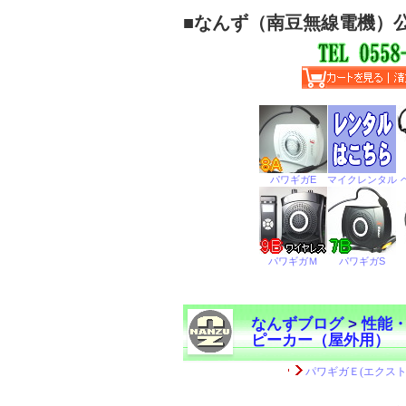
■
なんず（南豆無線電機）
なんずブログ
>
性能
ピーカー（屋外用）
←