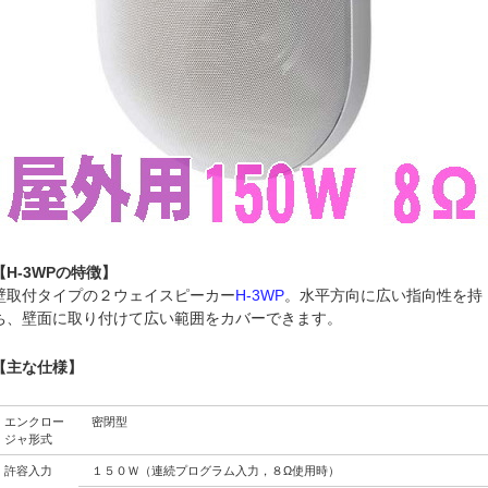
【H-3WPの特徴】
壁取付タイプの２ウェイスピーカー
H-3WP
。水平方向に広い指向性を持
ち、壁面に取り付けて広い範囲をカバーできます。
【主な仕様】
エンクロー
密閉型
ジャ形式
許容入力
１５０Ｗ（連続プログラム入力，８Ω使用時）