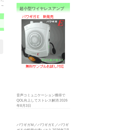
→
超小型ワイヤレスアンプ
音声コミュニケーション獲得で
QOL向上してストレス解消
2026
年8月3日
パワギガＭ／パワギガＥ／パワギ