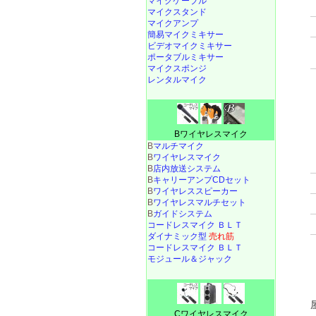
マイクケーブル
マイクスタンド
マイクアンプ
簡易マイクミキサー
ビデオマイクミキサー
ポータブルミキサー
マイクスポンジ
レンタルマイク
Bワイヤレスマイク
B
マルチマイク
B
ワイヤレスマイク
B
店内放送システム
B
キャリーアンプCDセット
B
ワイヤレススピーカー
B
ワイヤレスマルチセット
B
ガイドシステム
コードレスマイク ＢＬＴ
ダイナミック型
売れ筋
コードレスマイク ＢＬＴ
モジュール＆ジャック
Cワイヤレスマイク