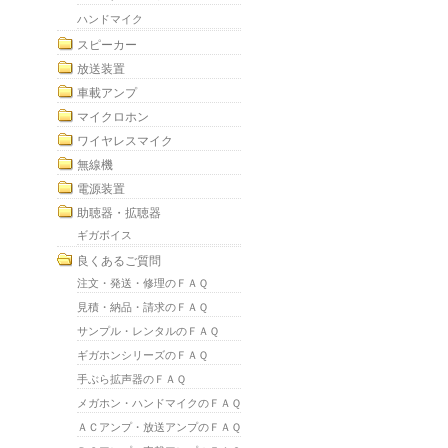
ハンドマイク
スピーカー
放送装置
車載アンプ
マイクロホン
ワイヤレスマイク
無線機
電源装置
助聴器・拡聴器
ギガボイス
良くあるご質問
注文・発送・修理のＦＡＱ
見積・納品・請求のＦＡＱ
サンプル・レンタルのＦＡＱ
ギガホンシリーズのＦＡＱ
手ぶら拡声器のＦＡＱ
メガホン・ハンドマイクのＦＡＱ
ＡＣアンプ・放送アンプのＦＡＱ