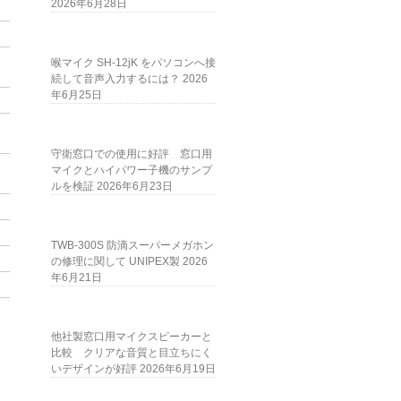
2026年6月28日
喉マイク SH-12jK をパソコンへ接
続して音声入力するには？
2026
年6月25日
守衛窓口での使用に好評 窓口用
マイクとハイパワー子機のサンプ
ルを検証
2026年6月23日
TWB-300S 防滴スーパーメガホン
の修理に関して UNIPEX製
2026
年6月21日
他社製窓口用マイクスピーカーと
比較 クリアな音質と目立ちにく
いデザインが好評
2026年6月19日