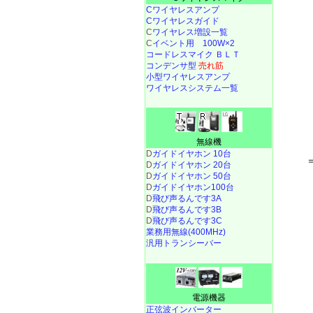
Cワイヤレスアンプ
Cワイヤレスガイド
C
ワイヤレス増設一覧
C
イベント用 100W×2
コードレスマイク ＢＬＴ
コンデンサ型
売れ筋
小型ワイヤレスアンプ
ワイヤレスシステム一覧
無線機
D
ガイドイヤホン 10台
D
ガイドイヤホン 20台
D
ガイドイヤホン 50台
D
ガイドイヤホン100台
D
飛び声るんです3A
D
飛び声るんです3B
D
飛び声るんです3C
業務用無線(400MHz)
汎用トランシーバー
電源機器
正弦波インバーター