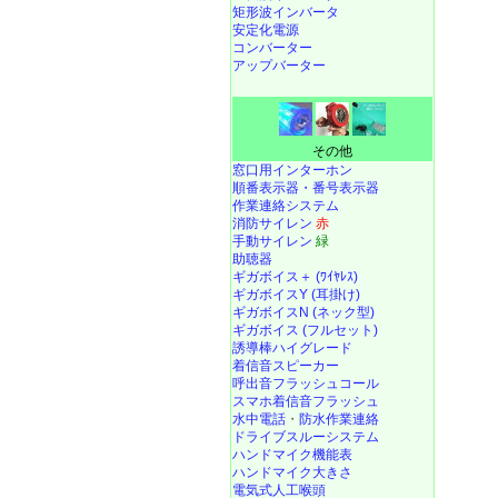
矩形波インバータ
安定化電源
コンバーター
アップバーター
その他
窓口用インターホン
順番表示器・番号表示器
作業連絡システム
消防サイレン
赤
手動サイレン
緑
助聴器
ギガボイス＋ (ﾜｲﾔﾚｽ)
ギガボイスY (耳掛け)
ギガボイスN (ネック型)
ギガボイス (フルセット)
誘導棒ハイグレード
着信音スピーカー
呼出音フラッシュコール
スマホ着信音フラッシュ
水中電話
・
防水作業連絡
ドライブスルーシステム
ハンドマイク機能表
ハンドマイク大きさ
電気式人工喉頭