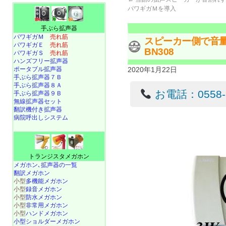
パワギガＭを導入
手ぶら拡声器
パワギガＭ
売れ筋
スピーカー側で音
パワギガＥ
売れ筋
BN308
パワギガＳ
売れ筋
ハンズフリー拡声器
ポータブル拡声器
2020年1月22日
手ぶら拡声器７Ｂ
手ぶら拡声器８Ａ
お電話：0558-22
手ぶら拡声器９Ｂ
無線拡声器セット
翻訳機付き拡声器
病院呼出しシステム
トランジスタメガホン
メガホン､拡声器の一覧
翻訳メガホン
小型
多機能メガホン
小型
録音メガホン
小型
防水メガホン
小型
非常用メガホン
小型
ハンドメガホン
小型ショルダーメガホン