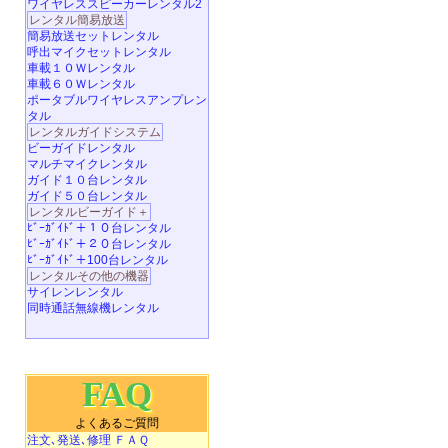
ワイヤレススピーカーレンタル2
レンタル簡易放送
簡易放送セットレンタル
呼出マイクセットレンタル
車載１０Ｗレンタル
車載６０Ｗレンタル
ポータブルワイヤレスアンプレン
タル
レンタルガイドシステム
ビーガイドレンタル
マルチマイクレンタル
ガイド１０台レンタル
ガイド５０台レンタル
レンタルビーガイド＋
ﾋﾞｰｶﾞｲﾄﾞ＋１０台レンタル
ﾋﾞｰｶﾞｲﾄﾞ＋２０台レンタル
ﾋﾞｰｶﾞｲﾄﾞ＋100台レンタル
レンタルその他の機器
サイレンレンタル
同時通話無線機レンタル
FAQ
よくあるご質問
注文､発送､修理 ＦＡＱ