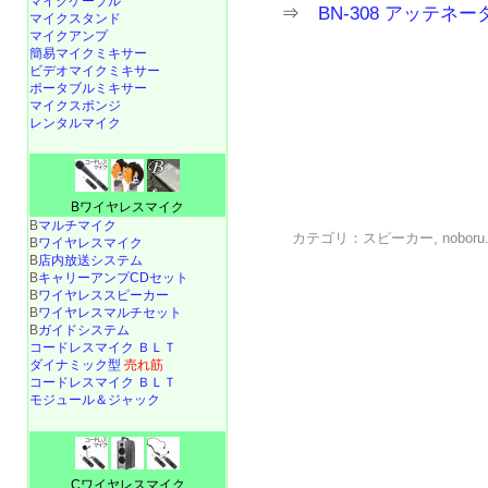
マイクケーブル
⇒
BN-308 アッテ
マイクスタンド
マイクアンプ
簡易マイクミキサー
ビデオマイクミキサー
ポータブルミキサー
マイクスポンジ
レンタルマイク
Bワイヤレスマイク
B
マルチマイク
カテゴリ：
スピーカー
,
noboru
B
ワイヤレスマイク
B
店内放送システム
B
キャリーアンプCDセット
B
ワイヤレススピーカー
B
ワイヤレスマルチセット
B
ガイドシステム
コードレスマイク ＢＬＴ
ダイナミック型
売れ筋
コードレスマイク ＢＬＴ
モジュール＆ジャック
Cワイヤレスマイク