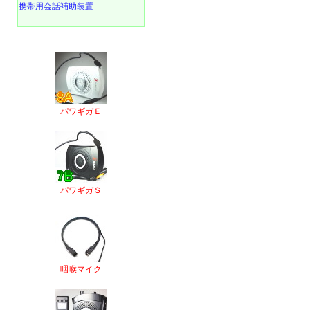
携帯用会話補助装置
パワギガＥ
パワギガＳ
咽喉マイク