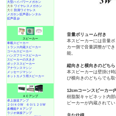
大型ハイパワーメガホン
大Ｂ
ワイヤレスメガホン
大Ｃ
防滴ワイヤレス
メガホン拡声器レンタル
拡声器.jp
音量ボリューム付き
スピーカー
本スピーカーには音量ボ
車載スピーカー
カー側で音量調整ができ
トランス内蔵スピーカー
コールスピーカー
能。
ハンズフリースピーカー
スピーカーの大きさ
ボックススピーカー
縦向きと横向きのどちら
アナウンスマシン
本スピーカーは壁掛け時
メッセージマシン
ネットカメラ用スピーカー
び横向きのどちらでも取
12cmコーンスピーカー
樹脂製キャビネット内部
ＡＣアンプ
卓上放送アンプ
ピーカーが内蔵されてい
２０/４０W
６０/１２０W
多機能ＰＡアンプ
ラジオ体操アンプ
主な仕様