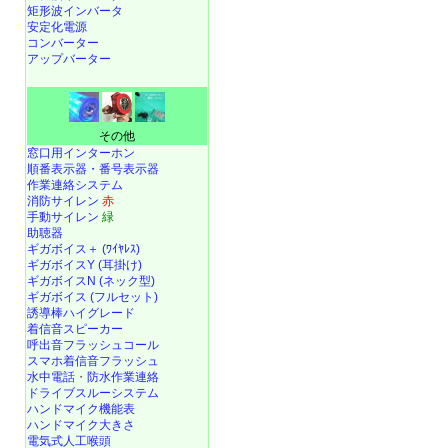
矩形波インバータ
安定化電源
コンバーター
アップバーター
その他
窓口用インターホン
順番表示器・番号表示器
作業連絡システム
消防サイレン
赤
手動サイレン
緑
助聴器
ギガボイス＋ (ﾜｲﾔﾚｽ)
ギガボイスY (耳掛け)
ギガボイスN (ネック型)
ギガボイス (フルセット)
誘導棒ハイグレード
着信音スピーカー
呼出音フラッシュコール
スマホ着信音フラッシュ
水中電話
・
防水作業連絡
ドライブスルーシステム
ハンドマイク機能表
ハンドマイク大きさ
電気式人工喉頭