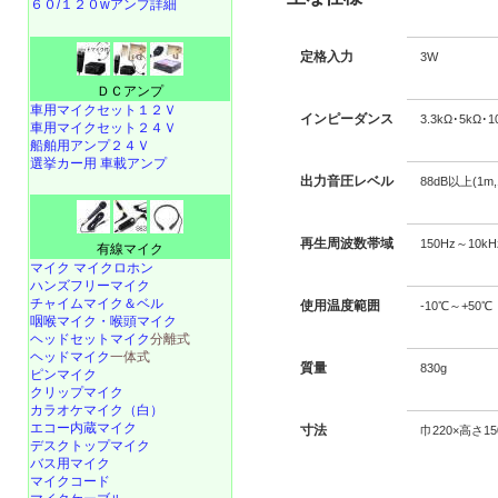
６０/１２０wアンプ詳細
定格入力
3W
ＤＣアンプ
車用マイクセット１２Ｖ
インピーダンス
3.3kΩ･5kΩ･1
車用マイクセット２４Ｖ
船舶用アンプ２４Ｖ
選挙カー用 車載アンプ
出力音圧レベル
88dB以上(1
再生周波数帯域
150Hz～10
有線マイク
マイク マイクロホン
ハンズフリーマイク
チャイムマイク＆ベル
使用温度範囲
-10℃～+50℃
咽喉マイク・喉頭マイク
ヘッドセットマイク
分離式
ヘッドマイク
一体式
質量
830g
ピンマイク
クリップマイク
カラオケマイク（白）
エコー内蔵マイク
寸法
巾220×高さ1
デスクトップマイク
バス用マイク
マイクコード