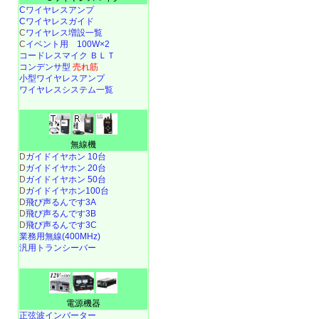
Cワイヤレスアンプ
Cワイヤレスガイド
C
ワイヤレス増設一覧
C
イベント用 100W×2
コードレスマイク ＢＬＴ
コンデンサ型
売れ筋
小型ワイヤレスアンプ
ワイヤレスシステム一覧
無線機
D
ガイドイヤホン 10台
D
ガイドイヤホン 20台
D
ガイドイヤホン 50台
D
ガイドイヤホン100台
D
飛び声るんです3A
D
飛び声るんです3B
D
飛び声るんです3C
業務用無線(400MHz)
汎用トランシーバー
電源機器
正弦波インバーター