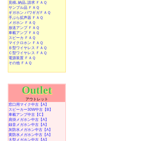
見積､納品､請求 ＦＡＱ
サンプル品 ＦＡＱ
ギガホン パワギガＦＡＱ
手ぶら拡声器 ＦＡＱ
メガホン ＦＡＱ
放送アンプ ＦＡＱ
車載アンプ ＦＡＱ
スピーカ ＦＡＱ
マイクロホン ＦＡＱ
Ｂ型ワイヤレス ＦＡＱ
Ｃ型ワイヤレス ＦＡＱ
電源装置 ＦＡＱ
その他 ＦＡＱ
Outlet
アウトレット
窓口用マイク中古【A】
スピーカー30W中古【B】
車載アンプ中古【C】
肩掛メガホン中古【A】
録音メガホン中古【A】
灰防水メガホン中古【A】
黄防水メガホン中古【A】
大型メガホン中古【A】