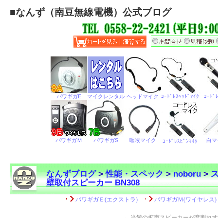
■
なんず（南豆無線電機）公式ブログ
なんずブログ
>
性能・スペック
>
noboru
>
壁取付スピーカー BN308
←
当館の拡声スピーカーが音割れす