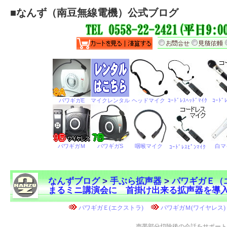
■
なんず（南豆無線電機）公式ブログ
なんずブログ
>
手ぶら拡声器
>
パワギガＥ（
まるミニ講演会に 首掛け出来る拡声器を導
←
声帯部分切除後の会話をサポート