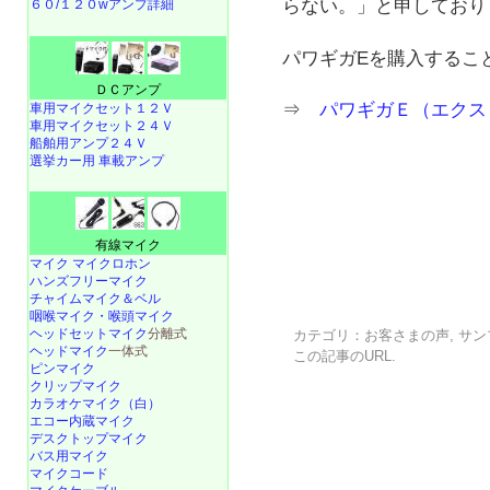
らない。」と申しており
６０/１２０wアンプ詳細
パワギガEを購入すること
ＤＣアンプ
⇒
パワギガＥ（エクスト
車用マイクセット１２Ｖ
車用マイクセット２４Ｖ
船舶用アンプ２４Ｖ
選挙カー用 車載アンプ
有線マイク
マイク マイクロホン
ハンズフリーマイク
チャイムマイク＆ベル
咽喉マイク・喉頭マイク
ヘッドセットマイク
分離式
カテゴリ：
お客さまの声
,
サン
ヘッドマイク
一体式
この記事の
URL
.
ピンマイク
クリップマイク
カラオケマイク（白）
エコー内蔵マイク
デスクトップマイク
バス用マイク
マイクコード