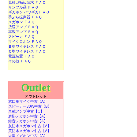
見積､納品､請求 ＦＡＱ
サンプル品 ＦＡＱ
ギガホン パワギガＦＡＱ
手ぶら拡声器 ＦＡＱ
メガホン ＦＡＱ
放送アンプ ＦＡＱ
車載アンプ ＦＡＱ
スピーカ ＦＡＱ
マイクロホン ＦＡＱ
Ｂ型ワイヤレス ＦＡＱ
Ｃ型ワイヤレス ＦＡＱ
電源装置 ＦＡＱ
その他 ＦＡＱ
Outlet
アウトレット
窓口用マイク中古【A】
スピーカー30W中古【B】
車載アンプ中古【C】
肩掛メガホン中古【A】
録音メガホン中古【A】
灰防水メガホン中古【A】
黄防水メガホン中古【A】
大型メガホン中古【A】