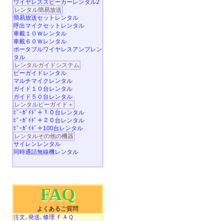
ワイヤレススピーカーレンタル2
レンタル簡易放送
簡易放送セットレンタル
呼出マイクセットレンタル
車載１０Ｗレンタル
車載６０Ｗレンタル
ポータブルワイヤレスアンプレン
タル
レンタルガイドシステム
ビーガイドレンタル
マルチマイクレンタル
ガイド１０台レンタル
ガイド５０台レンタル
レンタルビーガイド＋
ﾋﾞｰｶﾞｲﾄﾞ＋１０台レンタル
ﾋﾞｰｶﾞｲﾄﾞ＋２０台レンタル
ﾋﾞｰｶﾞｲﾄﾞ＋100台レンタル
レンタルその他の機器
サイレンレンタル
同時通話無線機レンタル
FAQ
よくあるご質問
注文､発送､修理 ＦＡＱ