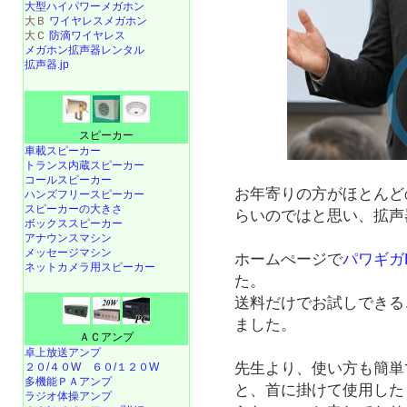
大型ハイパワーメガホン
大Ｂ
ワイヤレスメガホン
大Ｃ
防滴ワイヤレス
メガホン拡声器レンタル
拡声器.jp
スピーカー
車載スピーカー
トランス内蔵スピーカー
コールスピーカー
お年寄りの方がほとんど
ハンズフリースピーカー
スピーカーの大きさ
らいのではと思い、拡声
ボックススピーカー
アナウンスマシン
メッセージマシン
ホームぺージで
パワギガ
ネットカメラ用スピーカー
た。
送料だけでお試しできる
ました。
ＡＣアンプ
卓上放送アンプ
先生より、使い方も簡単
２０/４０W
６０/１２０W
多機能ＰＡアンプ
と、首に掛けて使用した
ラジオ体操アンプ