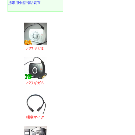
携帯用会話補助装置
パワギガＥ
パワギガＳ
咽喉マイク