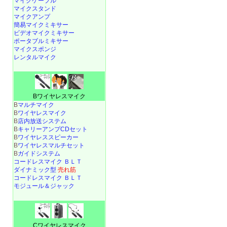
マイクケーブル
マイクスタンド
マイクアンプ
簡易マイクミキサー
ビデオマイクミキサー
ポータブルミキサー
マイクスポンジ
レンタルマイク
Bワイヤレスマイク
B
マルチマイク
B
ワイヤレスマイク
B
店内放送システム
B
キャリーアンプCDセット
B
ワイヤレススピーカー
B
ワイヤレスマルチセット
B
ガイドシステム
コードレスマイク ＢＬＴ
ダイナミック型
売れ筋
コードレスマイク ＢＬＴ
モジュール＆ジャック
Cワイヤレスマイク