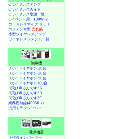
Cワイヤレスアンプ
Cワイヤレスガイド
C
ワイヤレス増設一覧
C
イベント用 100W×2
コードレスマイク ＢＬＴ
コンデンサ型
売れ筋
小型ワイヤレスアンプ
ワイヤレスシステム一覧
無線機
D
ガイドイヤホン 10台
D
ガイドイヤホン 20台
D
ガイドイヤホン 50台
D
ガイドイヤホン100台
D
飛び声るんです3A
D
飛び声るんです3B
D
飛び声るんです3C
業務用無線(400MHz)
汎用トランシーバー
電源機器
正弦波インバーター