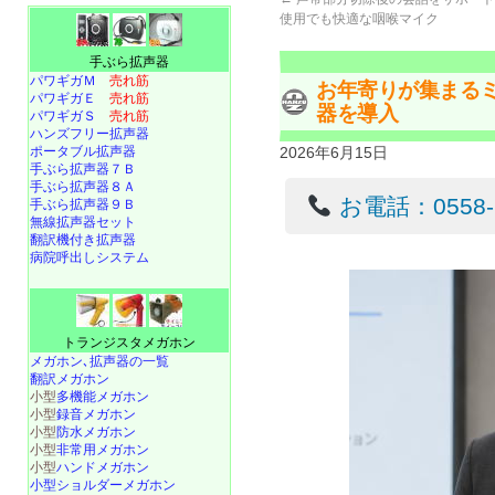
使用でも快適な咽喉マイク
手ぶら拡声器
パワギガＭ
売れ筋
お年寄りが集まる
パワギガＥ
売れ筋
器を導入
パワギガＳ
売れ筋
ハンズフリー拡声器
ポータブル拡声器
2026年6月15日
手ぶら拡声器７Ｂ
手ぶら拡声器８Ａ
お電話：0558-22
手ぶら拡声器９Ｂ
無線拡声器セット
翻訳機付き拡声器
病院呼出しシステム
トランジスタメガホン
メガホン､拡声器の一覧
翻訳メガホン
小型
多機能メガホン
小型
録音メガホン
小型
防水メガホン
小型
非常用メガホン
小型
ハンドメガホン
小型ショルダーメガホン