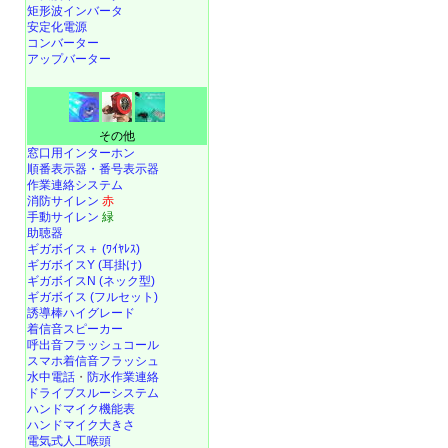
矩形波インバータ
安定化電源
コンバーター
アップバーター
その他
窓口用インターホン
順番表示器・番号表示器
作業連絡システム
消防サイレン
赤
手動サイレン
緑
助聴器
ギガボイス＋ (ﾜｲﾔﾚｽ)
ギガボイスY (耳掛け)
ギガボイスN (ネック型)
ギガボイス (フルセット)
誘導棒ハイグレード
着信音スピーカー
呼出音フラッシュコール
スマホ着信音フラッシュ
水中電話
・
防水作業連絡
ドライブスルーシステム
ハンドマイク機能表
ハンドマイク大きさ
電気式人工喉頭