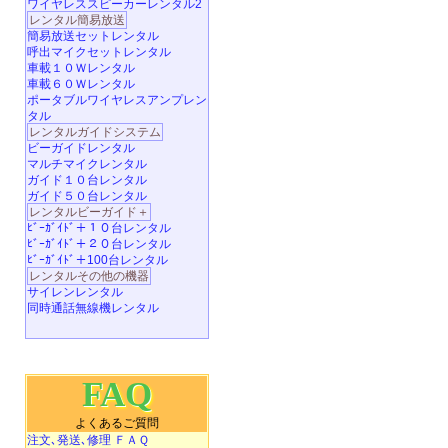
ワイヤレススピーカーレンタル2
レンタル簡易放送
簡易放送セットレンタル
呼出マイクセットレンタル
車載１０Ｗレンタル
車載６０Ｗレンタル
ポータブルワイヤレスアンプレン
タル
レンタルガイドシステム
ビーガイドレンタル
マルチマイクレンタル
ガイド１０台レンタル
ガイド５０台レンタル
レンタルビーガイド＋
ﾋﾞｰｶﾞｲﾄﾞ＋１０台レンタル
ﾋﾞｰｶﾞｲﾄﾞ＋２０台レンタル
ﾋﾞｰｶﾞｲﾄﾞ＋100台レンタル
レンタルその他の機器
サイレンレンタル
同時通話無線機レンタル
FAQ
よくあるご質問
注文､発送､修理 ＦＡＱ