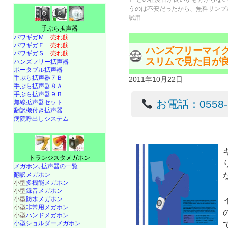
うのは不安だったから、無料サンプ
試用
手ぶら拡声器
パワギガＭ
売れ筋
パワギガＥ
売れ筋
ハンズフリーマイ
パワギガＳ
売れ筋
スリムで見た目が
ハンズフリー拡声器
ポータブル拡声器
手ぶら拡声器７Ｂ
2011年10月22日
手ぶら拡声器８Ａ
手ぶら拡声器９Ｂ
お電話：0558-22
無線拡声器セット
翻訳機付き拡声器
病院呼出しシステム
トランジスタメガホン
メガホン､拡声器の一覧
翻訳メガホン
小型
多機能メガホン
小型
録音メガホン
小型
防水メガホン
小型
非常用メガホン
小型
ハンドメガホン
小型ショルダーメガホン