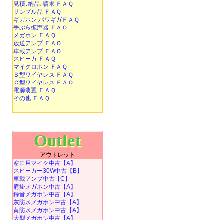
見積､納品､請求 ＦＡＱ
サンプル品 ＦＡＱ
ギガホン パワギガＦＡＱ
手ぶら拡声器 ＦＡＱ
メガホン ＦＡＱ
放送アンプ ＦＡＱ
車載アンプ ＦＡＱ
スピーカ ＦＡＱ
マイクロホン ＦＡＱ
Ｂ型ワイヤレス ＦＡＱ
Ｃ型ワイヤレス ＦＡＱ
電源装置 ＦＡＱ
その他 ＦＡＱ
Outlet
アウトレット
窓口用マイク中古【A】
スピーカー30W中古【B】
車載アンプ中古【C】
肩掛メガホン中古【A】
録音メガホン中古【A】
灰防水メガホン中古【A】
黄防水メガホン中古【A】
大型メガホン中古【A】