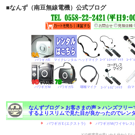
■
なんず（南豆無線電機）公式ブログ
なんずブログ
>
お客さまの声
>
ハンズフリー
するよりスリムで見た目が良かったのでレン
←
どの程度音が良いかも分からない