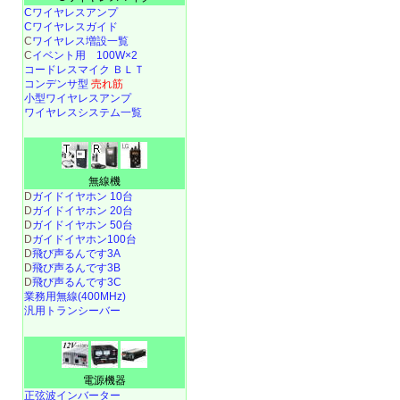
Cワイヤレスアンプ
Cワイヤレスガイド
C
ワイヤレス増設一覧
C
イベント用 100W×2
コードレスマイク ＢＬＴ
コンデンサ型
売れ筋
小型ワイヤレスアンプ
ワイヤレスシステム一覧
無線機
D
ガイドイヤホン 10台
D
ガイドイヤホン 20台
D
ガイドイヤホン 50台
D
ガイドイヤホン100台
D
飛び声るんです3A
D
飛び声るんです3B
D
飛び声るんです3C
業務用無線(400MHz)
汎用トランシーバー
電源機器
正弦波インバーター