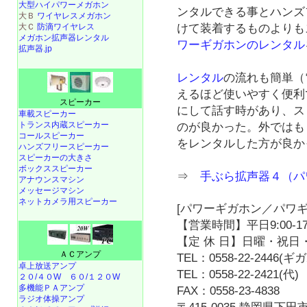
大型ハイパワーメガホン
ンタルできる事とハンズ
大Ｂ
ワイヤレスメガホン
けて装着するものよりも
大Ｃ
防滴ワイヤレス
メガホン拡声器レンタル
ワーギガホンのレンタル
拡声器.jp
レンタル
の流れも簡単（
えるほど使いやすく便利
スピーカー
にして話す時があり、ス
車載スピーカー
トランス内蔵スピーカー
のが良かった。外ではも
コールスピーカー
をレンタルした方が良か
ハンズフリースピーカー
スピーカーの大きさ
ボックススピーカー
⇒
手ぶら拡声器４（パ
アナウンスマシン
メッセージマシン
ネットカメラ用スピーカー
[パワーギガホン／パワギ
【営業時間】平日9:00-17
【定 休 日】日曜・祝日・
ＡＣアンプ
TEL：0558-22-2446(
卓上放送アンプ
TEL：0558-22-2421(代)
２０/４０W
６０/１２０W
多機能ＰＡアンプ
FAX：0558-23-4838
ラジオ体操アンプ