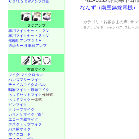
〒415-0035 静岡県下田市
６０/１２０wアンプ詳細
なんず（南豆無線電機）
カテゴリ：
お客さまの声
,
サン
ＤＣアンプ
タグ：
ガイド
,
キャンパス
,
スピーカ
車用マイクセット１２Ｖ
車用マイクセット２４Ｖ
船舶用アンプ２４Ｖ
選挙カー用 車載アンプ
有線マイク
マイク マイクロホン
ハンズフリーマイク
チャイムマイク＆ベル
咽喉マイク・喉頭マイク
ヘッドセットマイク
分離式
ヘッドマイク
一体式
ピンマイク
クリップマイク
カラオケマイク（白）
エコー内蔵マイク
デスクトップマイク
バス用マイク
マイクコード