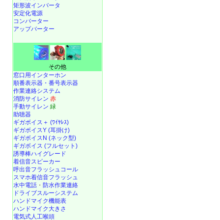
矩形波インバータ
安定化電源
コンバーター
アップバーター
その他
窓口用インターホン
順番表示器・番号表示器
作業連絡システム
消防サイレン
赤
手動サイレン
緑
助聴器
ギガボイス＋ (ﾜｲﾔﾚｽ)
ギガボイスY (耳掛け)
ギガボイスN (ネック型)
ギガボイス (フルセット)
誘導棒ハイグレード
着信音スピーカー
呼出音フラッシュコール
スマホ着信音フラッシュ
水中電話
・
防水作業連絡
ドライブスルーシステム
ハンドマイク機能表
ハンドマイク大きさ
電気式人工喉頭