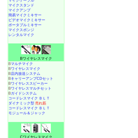
マイクケーブル
マイクスタンド
マイクアンプ
簡易マイクミキサー
ビデオマイクミキサー
ポータブルミキサー
マイクスポンジ
レンタルマイク
Bワイヤレスマイク
B
マルチマイク
B
ワイヤレスマイク
B
店内放送システム
B
キャリーアンプCDセット
B
ワイヤレススピーカー
B
ワイヤレスマルチセット
B
ガイドシステム
コードレスマイク ＢＬＴ
ダイナミック型
売れ筋
コードレスマイク ＢＬＴ
モジュール＆ジャック
Cワイヤレスマイク