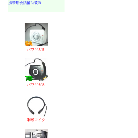
携帯用会話補助装置
パワギガＥ
パワギガＳ
咽喉マイク