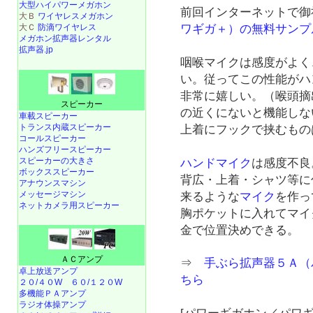
大型ハイパワーメガホン
前回インターネットで御
大Ｂ
ワイヤレスメガホン
ワギガ＋）の無料サンプ
大Ｃ
防滴ワイヤレス
メガホン拡声器レンタル
拡声器.jp
咽喉マイクは感度がよく
い。従ってこの性能がハ
非常に嬉しい。（喉頭摘
スピーカー
の近くにないと機能しな
車載スピーカー
トランス内蔵スピーカー
上着にフックで挟むもの
コールスピーカー
ハンズフリースピーカー
スピーカーの大きさ
ハンドマイク
は感度不良
ボックススピーカー
背広・上着・シャツ等に
アナウンスマシン
メッセージマシン
来るような
マイク
を作っ
ネットカメラ用スピーカー
胸ポケットに入れてマイ
金で位置決めできる。
ＡＣアンプ
⇒
手ぶら拡声器５Ａ（
卓上放送アンプ
ちら
２０/４０W
６０/１２０W
多機能ＰＡアンプ
ラジオ体操アンプ