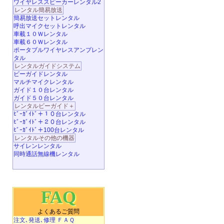
ワイヤレススピーカーレンタル2
レンタル簡易放送
簡易放送セットレンタル
呼出マイクセットレンタル
車載１０Ｗレンタル
車載６０Ｗレンタル
ポータブルワイヤレスアンプレン
タル
レンタルガイドシステム
ビーガイドレンタル
マルチマイクレンタル
ガイド１０台レンタル
ガイド５０台レンタル
レンタルビーガイド＋
ﾋﾞｰｶﾞｲﾄﾞ＋１０台レンタル
ﾋﾞｰｶﾞｲﾄﾞ＋２０台レンタル
ﾋﾞｰｶﾞｲﾄﾞ＋100台レンタル
レンタルその他の機器
サイレンレンタル
同時通話無線機レンタル
FAQ
よくあるご質問
注文､発送､修理 ＦＡＱ