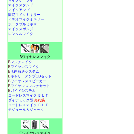
マイクケーブル
マイクスタンド
マイクアンプ
簡易マイクミキサー
ビデオマイクミキサー
ポータブルミキサー
マイクスポンジ
レンタルマイク
Bワイヤレスマイク
B
マルチマイク
B
ワイヤレスマイク
B
店内放送システム
B
キャリーアンプCDセット
B
ワイヤレススピーカー
B
ワイヤレスマルチセット
B
ガイドシステム
コードレスマイク ＢＬＴ
ダイナミック型
売れ筋
コードレスマイク ＢＬＴ
モジュール＆ジャック
Cワイヤレスマイク