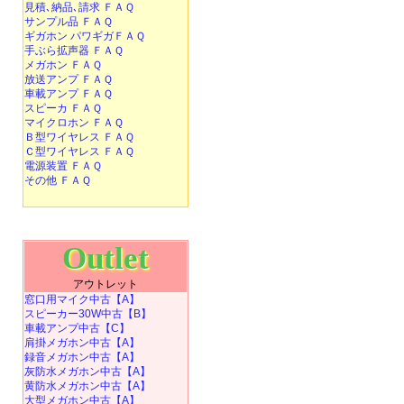
見積､納品､請求 ＦＡＱ
サンプル品 ＦＡＱ
ギガホン パワギガＦＡＱ
手ぶら拡声器 ＦＡＱ
メガホン ＦＡＱ
放送アンプ ＦＡＱ
車載アンプ ＦＡＱ
スピーカ ＦＡＱ
マイクロホン ＦＡＱ
Ｂ型ワイヤレス ＦＡＱ
Ｃ型ワイヤレス ＦＡＱ
電源装置 ＦＡＱ
その他 ＦＡＱ
Outlet
アウトレット
窓口用マイク中古【A】
スピーカー30W中古【B】
車載アンプ中古【C】
肩掛メガホン中古【A】
録音メガホン中古【A】
灰防水メガホン中古【A】
黄防水メガホン中古【A】
大型メガホン中古【A】