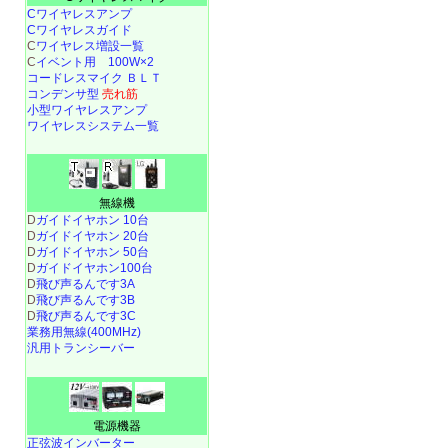
Cワイヤレスアンプ
Cワイヤレスガイド
C
ワイヤレス増設一覧
C
イベント用 100W×2
コードレスマイク ＢＬＴ
コンデンサ型
売れ筋
小型ワイヤレスアンプ
ワイヤレスシステム一覧
無線機
D
ガイドイヤホン 10台
D
ガイドイヤホン 20台
D
ガイドイヤホン 50台
D
ガイドイヤホン100台
D
飛び声るんです3A
D
飛び声るんです3B
D
飛び声るんです3C
業務用無線(400MHz)
汎用トランシーバー
電源機器
正弦波インバーター