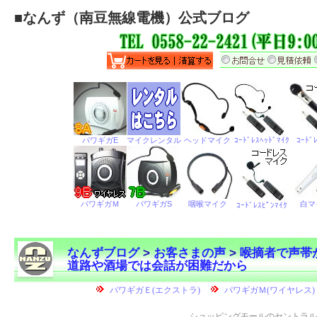
■
なんず（南豆無線電機）公式ブログ
なんずブログ
>
お客さまの声
>
喉摘者で声帯
道路や酒場では会話が困難だから
←
ショッピングモールのセントラル