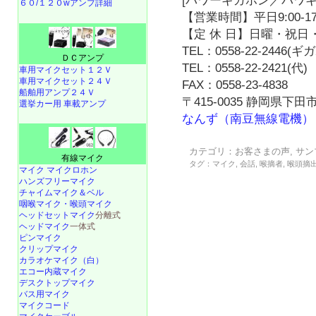
[パワーギガホン／パワギ
６０/１２０wアンプ詳細
【営業時間】平日9:00-17
【定 休 日】日曜・祝日・
TEL：0558-22-2446(
ＤＣアンプ
TEL：0558-22-2421(代)
車用マイクセット１２Ｖ
車用マイクセット２４Ｖ
FAX：0558-23-4838
船舶用アンプ２４Ｖ
〒415-0035 静岡県下田市
選挙カー用 車載アンプ
なんず（南豆無線電機）
カテゴリ：
お客さまの声
,
サン
有線マイク
タグ：
マイク
,
会話
,
喉摘者
,
喉頭摘
マイク マイクロホン
ハンズフリーマイク
チャイムマイク＆ベル
咽喉マイク・喉頭マイク
ヘッドセットマイク
分離式
ヘッドマイク
一体式
ピンマイク
クリップマイク
カラオケマイク（白）
エコー内蔵マイク
デスクトップマイク
バス用マイク
マイクコード