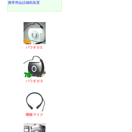
携帯用会話補助装置
パワギガＥ
パワギガＳ
咽喉マイク