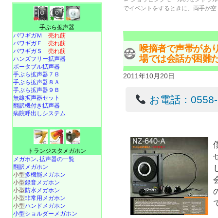
でイベントをするときに、両手が空
手ぶら拡声器
パワギガＭ
売れ筋
パワギガＥ
売れ筋
喉摘者で声帯があ
パワギガＳ
売れ筋
場では会話が困難
ハンズフリー拡声器
ポータブル拡声器
手ぶら拡声器７Ｂ
2011年10月20日
手ぶら拡声器８Ａ
手ぶら拡声器９Ｂ
お電話：0558-22
無線拡声器セット
翻訳機付き拡声器
病院呼出しシステム
トランジスタメガホン
メガホン､拡声器の一覧
翻訳メガホン
小型
多機能メガホン
小型
録音メガホン
小型
防水メガホン
小型
非常用メガホン
小型
ハンドメガホン
小型ショルダーメガホン