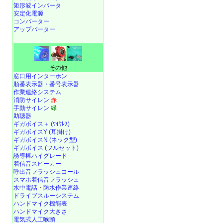
矩形波インバータ
安定化電源
コンバーター
アップバーター
その他
窓口用インターホン
順番表示器・番号表示器
作業連絡システム
消防サイレン
赤
手動サイレン
緑
助聴器
ギガボイス＋ (ﾜｲﾔﾚｽ)
ギガボイスY (耳掛け)
ギガボイスN (ネック型)
ギガボイス (フルセット)
誘導棒ハイグレード
着信音スピーカー
呼出音フラッシュコール
スマホ着信音フラッシュ
水中電話
・
防水作業連絡
ドライブスルーシステム
ハンドマイク機能表
ハンドマイク大きさ
電気式人工喉頭