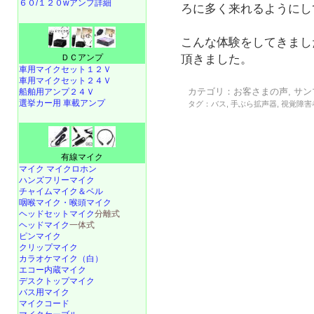
６０/１２０wアンプ詳細
ろに多く来れるようにし
こんな体験をしてきまし
ＤＣアンプ
頂きました。
車用マイクセット１２Ｖ
車用マイクセット２４Ｖ
カテゴリ：
お客さまの声
,
サン
船舶用アンプ２４Ｖ
選挙カー用 車載アンプ
タグ：
バス
,
手ぶら拡声器
,
視覚障害
有線マイク
マイク マイクロホン
ハンズフリーマイク
チャイムマイク＆ベル
咽喉マイク・喉頭マイク
ヘッドセットマイク
分離式
ヘッドマイク
一体式
ピンマイク
クリップマイク
カラオケマイク（白）
エコー内蔵マイク
デスクトップマイク
バス用マイク
マイクコード