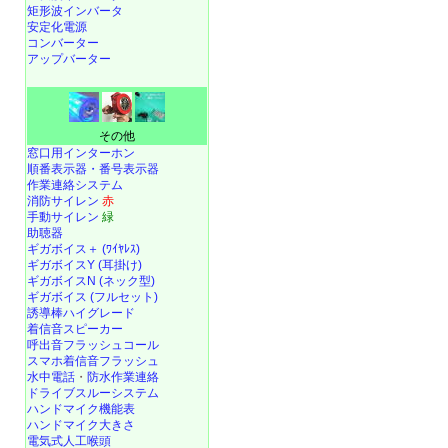
矩形波インバータ
安定化電源
コンバーター
アップバーター
その他
窓口用インターホン
順番表示器・番号表示器
作業連絡システム
消防サイレン
赤
手動サイレン
緑
助聴器
ギガボイス＋ (ﾜｲﾔﾚｽ)
ギガボイスY (耳掛け)
ギガボイスN (ネック型)
ギガボイス (フルセット)
誘導棒ハイグレード
着信音スピーカー
呼出音フラッシュコール
スマホ着信音フラッシュ
水中電話
・
防水作業連絡
ドライブスルーシステム
ハンドマイク機能表
ハンドマイク大きさ
電気式人工喉頭