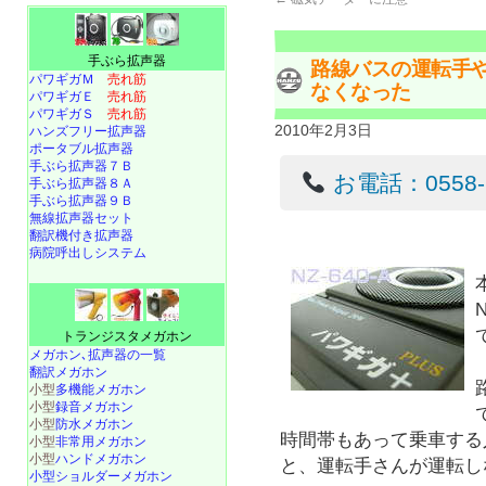
手ぶら拡声器
路線バスの運転手
パワギガＭ
売れ筋
なくなった
パワギガＥ
売れ筋
パワギガＳ
売れ筋
2010年2月3日
ハンズフリー拡声器
ポータブル拡声器
手ぶら拡声器７Ｂ
お電話：0558-22
手ぶら拡声器８Ａ
手ぶら拡声器９Ｂ
無線拡声器セット
翻訳機付き拡声器
病院呼出しシステム
トランジスタメガホン
メガホン､拡声器の一覧
翻訳メガホン
小型
多機能メガホン
小型
録音メガホン
小型
防水メガホン
時間帯もあって乗車する
小型
非常用メガホン
小型
ハンドメガホン
と、運転手さんが運転し
小型ショルダーメガホン