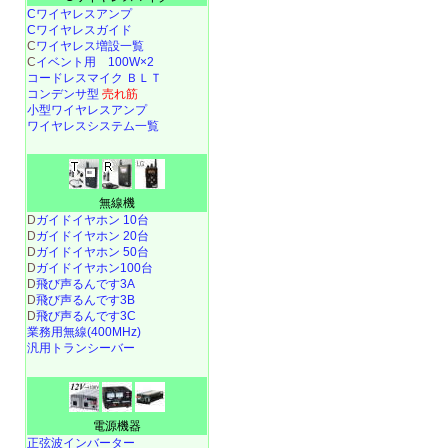
Cワイヤレスアンプ
Cワイヤレスガイド
C
ワイヤレス増設一覧
C
イベント用 100W×2
コードレスマイク ＢＬＴ
コンデンサ型
売れ筋
小型ワイヤレスアンプ
ワイヤレスシステム一覧
無線機
D
ガイドイヤホン 10台
D
ガイドイヤホン 20台
D
ガイドイヤホン 50台
D
ガイドイヤホン100台
D
飛び声るんです3A
D
飛び声るんです3B
D
飛び声るんです3C
業務用無線(400MHz)
汎用トランシーバー
電源機器
正弦波インバーター