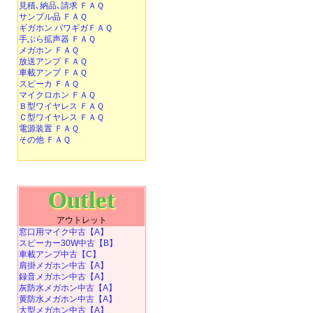
見積､納品､請求 ＦＡＱ
サンプル品 ＦＡＱ
ギガホン パワギガＦＡＱ
手ぶら拡声器 ＦＡＱ
メガホン ＦＡＱ
放送アンプ ＦＡＱ
車載アンプ ＦＡＱ
スピーカ ＦＡＱ
マイクロホン ＦＡＱ
Ｂ型ワイヤレス ＦＡＱ
Ｃ型ワイヤレス ＦＡＱ
電源装置 ＦＡＱ
その他 ＦＡＱ
Outlet
アウトレット
窓口用マイク中古【A】
スピーカー30W中古【B】
車載アンプ中古【C】
肩掛メガホン中古【A】
録音メガホン中古【A】
灰防水メガホン中古【A】
黄防水メガホン中古【A】
大型メガホン中古【A】