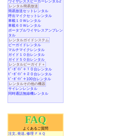
ワイヤレススピーカーレンタル2
レンタル簡易放送
簡易放送セットレンタル
呼出マイクセットレンタル
車載１０Ｗレンタル
車載６０Ｗレンタル
ポータブルワイヤレスアンプレン
タル
レンタルガイドシステム
ビーガイドレンタル
マルチマイクレンタル
ガイド１０台レンタル
ガイド５０台レンタル
レンタルビーガイド＋
ﾋﾞｰｶﾞｲﾄﾞ＋１０台レンタル
ﾋﾞｰｶﾞｲﾄﾞ＋２０台レンタル
ﾋﾞｰｶﾞｲﾄﾞ＋100台レンタル
レンタルその他の機器
サイレンレンタル
同時通話無線機レンタル
FAQ
よくあるご質問
注文､発送､修理 ＦＡＱ