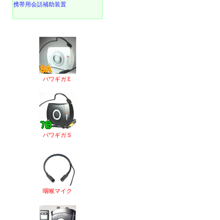
携帯用会話補助装置
パワギガＥ
パワギガＳ
咽喉マイク