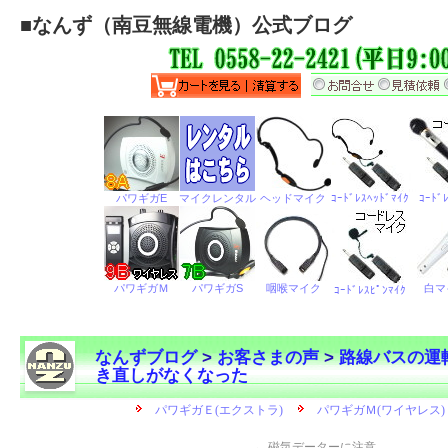
■
なんず（南豆無線電機）公式ブログ
なんずブログ
>
お客さまの声
>
路線バスの運
き直しがなくなった
←
磁気データーに注意