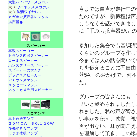
大型ハイパワーメガホン
大Ｂ
ワイヤレスメガホン
今までは自声が走行中の
大Ｃ
防滴ワイヤレス
たのですが、新機種は声
メガホン拡声器レンタル
拡声器.jp
しもなく会話ができまし
に「手ぶら拡声器5A」
参加した集会でも基調講
スピーカー
車載スピーカー
くらいのグループを作っ
トランス内蔵スピーカー
今までは人の話を聞いて
コールスピーカー
ハンズフリースピーカー
ちを伝えることに不自由
スピーカーの大きさ
器5A」のおかげで、何
ボックススピーカー
アナウンスマシン
た。
メッセージマシン
ネットカメラ用スピーカー
グループの皆さんにも「
良いと褒められましたし
れました。私の声が皆さ
ＡＣアンプ
い事かを伝え、聴覚、視
卓上放送アンプ
２０/４０W
６０/１２０W
声が出ない、耳が聞こえ
多機能ＰＡアンプ
を理解して頂き、この場
ラジオ体操アンプ