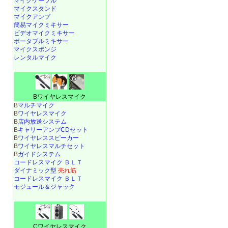
マイクケーブル
マイクスタンド
マイクアンプ
簡易マイクミキサー
ビデオマイクミキサー
ポータブルミキサー
マイクスポンジ
レンタルマイク
Bワイヤレスマイク
B
マルチマイク
B
ワイヤレスマイク
B
店内放送システム
B
キャリーアンプCDセット
B
ワイヤレススピーカー
B
ワイヤレスマルチセット
B
ガイドシステム
コードレスマイク ＢＬＴ
ダイナミック型
売れ筋
コードレスマイク ＢＬＴ
モジュール＆ジャック
Cワイヤレスマイク