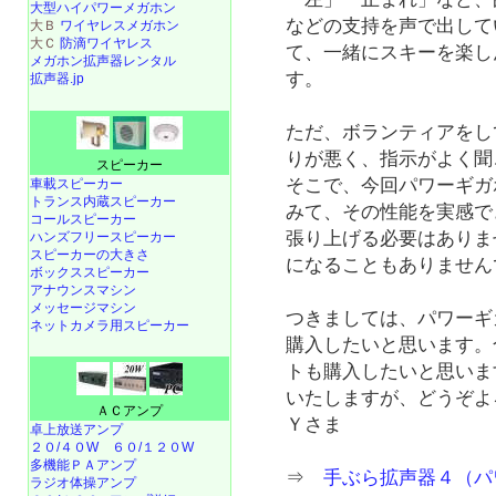
大型ハイパワーメガホン
などの支持を声で出して
大Ｂ
ワイヤレスメガホン
大Ｃ
防滴ワイヤレス
て、一緒にスキーを楽し
メガホン拡声器レンタル
す。
拡声器.jp
ただ、ボランティアをし
りが悪く、指示がよく聞
スピーカー
そこで、今回パワーギガ
車載スピーカー
トランス内蔵スピーカー
みて、その性能を実感で
コールスピーカー
張り上げる必要はありま
ハンズフリースピーカー
スピーカーの大きさ
になることもありません
ボックススピーカー
アナウンスマシン
メッセージマシン
つきましては、パワーギガ
ネットカメラ用スピーカー
購入したいと思います。
トも購入したいと思いま
いたしますが、どうぞよ
ＡＣアンプ
Ｙさま
卓上放送アンプ
２０/４０W
６０/１２０W
多機能ＰＡアンプ
⇒
手ぶら拡声器４（パ
ラジオ体操アンプ