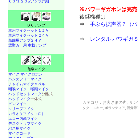
６０/１２０wアンプ詳細
※パワーギガホンは完売
後継機種は
⇒
手ぶら拡声器７（パ
ＤＣアンプ
車用マイクセット１２Ｖ
車用マイクセット２４Ｖ
⇒
レンタル パワギガＳ
船舶用アンプ２４Ｖ
選挙カー用 車載アンプ
有線マイク
マイク マイクロホン
ハンズフリーマイク
チャイムマイク＆ベル
咽喉マイク・喉頭マイク
ヘッドセットマイク
分離式
ヘッドマイク
一体式
カテゴリ：
お客さまの声
,
サン
ピンマイク
タグ：
スキー
,
ボランティア
,
視覚障
クリップマイク
カラオケマイク（白）
エコー内蔵マイク
デスクトップマイク
バス用マイク
マイクコード