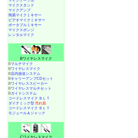
マイクケーブル
マイクスタンド
マイクアンプ
簡易マイクミキサー
ビデオマイクミキサー
ポータブルミキサー
マイクスポンジ
レンタルマイク
Bワイヤレスマイク
B
マルチマイク
B
ワイヤレスマイク
B
店内放送システム
B
キャリーアンプCDセット
B
ワイヤレススピーカー
B
ワイヤレスマルチセット
B
ガイドシステム
コードレスマイク ＢＬＴ
ダイナミック型
売れ筋
コードレスマイク ＢＬＴ
モジュール＆ジャック
Cワイヤレスマイク