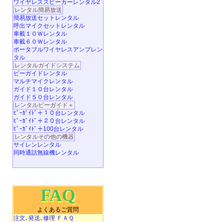
ワイヤレススピーカーレンタル2
レンタル簡易放送
簡易放送セットレンタル
呼出マイクセットレンタル
車載１０Ｗレンタル
車載６０Ｗレンタル
ポータブルワイヤレスアンプレン
タル
レンタルガイドシステム
ビーガイドレンタル
マルチマイクレンタル
ガイド１０台レンタル
ガイド５０台レンタル
レンタルビーガイド＋
ﾋﾞｰｶﾞｲﾄﾞ＋１０台レンタル
ﾋﾞｰｶﾞｲﾄﾞ＋２０台レンタル
ﾋﾞｰｶﾞｲﾄﾞ＋100台レンタル
レンタルその他の機器
サイレンレンタル
同時通話無線機レンタル
FAQ
よくあるご質問
注文､発送､修理 ＦＡＱ