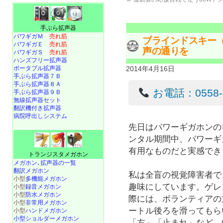
手ぶら拡声器
パワギガＭ
売れ筋
ブラインドスキー
パワギガＥ
売れ筋
声の通りを
パワギガＳ
売れ筋
ハンズフリー拡声器
ポータブル拡声器
2014年4月16日
手ぶら拡声器７Ｂ
手ぶら拡声器８Ａ
お電話：0558-22
手ぶら拡声器９Ｂ
無線拡声器セット
翻訳機付き拡声器
病院呼出しシステム
先日はパワーギガホンの
ンタル期間中、パワーギ
有用なものだと実感でき
トランジスタメガホン
メガホン､拡声器の一覧
翻訳メガホン
私は全盲の視覚障害者で
小型
多機能メガホン
趣味にしています。ゲレ
小型
録音メガホン
小型
防水メガホン
際には、ボランティアの
小型
非常用メガホン
ートル後ろを滑ってもら
小型
ハンドメガホン
小型ショルダーメガホン
「左」「止まれ」など、