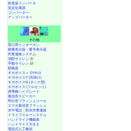
矩形波インバータ
安定化電源
コンバーター
アップバーター
その他
窓口用インターホン
順番表示器・番号表示器
作業連絡システム
消防サイレン
赤
手動サイレン
緑
助聴器
ギガボイス＋ (ﾜｲﾔﾚｽ)
ギガボイスY (耳掛け)
ギガボイスN (ネック型)
ギガボイス (フルセット)
誘導棒ハイグレード
着信音スピーカー
呼出音フラッシュコール
スマホ着信音フラッシュ
水中電話
・
防水作業連絡
ドライブスルーシステム
ハンドマイク機能表
ハンドマイク大きさ
電気式人工喉頭