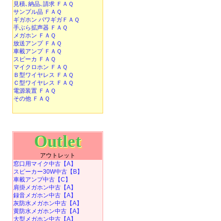
見積､納品､請求 ＦＡＱ
サンプル品 ＦＡＱ
ギガホン パワギガＦＡＱ
手ぶら拡声器 ＦＡＱ
メガホン ＦＡＱ
放送アンプ ＦＡＱ
車載アンプ ＦＡＱ
スピーカ ＦＡＱ
マイクロホン ＦＡＱ
Ｂ型ワイヤレス ＦＡＱ
Ｃ型ワイヤレス ＦＡＱ
電源装置 ＦＡＱ
その他 ＦＡＱ
Outlet
アウトレット
窓口用マイク中古【A】
スピーカー30W中古【B】
車載アンプ中古【C】
肩掛メガホン中古【A】
録音メガホン中古【A】
灰防水メガホン中古【A】
黄防水メガホン中古【A】
大型メガホン中古【A】