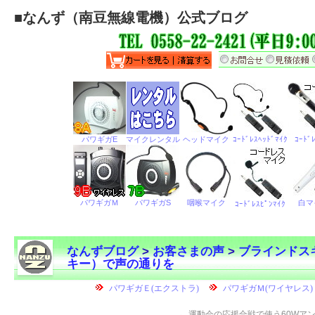
■
なんず（南豆無線電機）公式ブログ
なんずブログ
>
お客さまの声
>
ブラインドス
キー）で声の通りを
←
運動会の応援合戦で使う60Wア