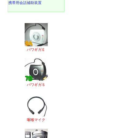
携帯用会話補助装置
パワギガＥ
パワギガＳ
咽喉マイク