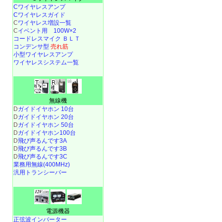
Cワイヤレスアンプ
Cワイヤレスガイド
C
ワイヤレス増設一覧
C
イベント用 100W×2
コードレスマイク ＢＬＴ
コンデンサ型
売れ筋
小型ワイヤレスアンプ
ワイヤレスシステム一覧
無線機
D
ガイドイヤホン 10台
D
ガイドイヤホン 20台
D
ガイドイヤホン 50台
D
ガイドイヤホン100台
D
飛び声るんです3A
D
飛び声るんです3B
D
飛び声るんです3C
業務用無線(400MHz)
汎用トランシーバー
電源機器
正弦波インバーター