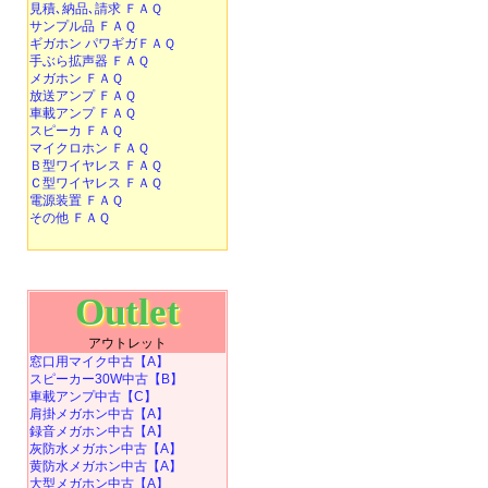
見積､納品､請求 ＦＡＱ
サンプル品 ＦＡＱ
ギガホン パワギガＦＡＱ
手ぶら拡声器 ＦＡＱ
メガホン ＦＡＱ
放送アンプ ＦＡＱ
車載アンプ ＦＡＱ
スピーカ ＦＡＱ
マイクロホン ＦＡＱ
Ｂ型ワイヤレス ＦＡＱ
Ｃ型ワイヤレス ＦＡＱ
電源装置 ＦＡＱ
その他 ＦＡＱ
Outlet
アウトレット
窓口用マイク中古【A】
スピーカー30W中古【B】
車載アンプ中古【C】
肩掛メガホン中古【A】
録音メガホン中古【A】
灰防水メガホン中古【A】
黄防水メガホン中古【A】
大型メガホン中古【A】