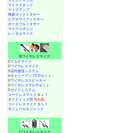
マイクケーブル
マイクスタンド
マイクアンプ
簡易マイクミキサー
ビデオマイクミキサー
ポータブルミキサー
マイクスポンジ
レンタルマイク
Bワイヤレスマイク
B
マルチマイク
B
ワイヤレスマイク
B
店内放送システム
B
キャリーアンプCDセット
B
ワイヤレススピーカー
B
ワイヤレスマルチセット
B
ガイドシステム
コードレスマイク ＢＬＴ
ダイナミック型
売れ筋
コードレスマイク ＢＬＴ
モジュール＆ジャック
Cワイヤレスマイク