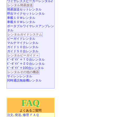
ワイヤレススピーカーレンタル2
レンタル簡易放送
簡易放送セットレンタル
呼出マイクセットレンタル
車載１０Ｗレンタル
車載６０Ｗレンタル
ポータブルワイヤレスアンプレン
タル
レンタルガイドシステム
ビーガイドレンタル
マルチマイクレンタル
ガイド１０台レンタル
ガイド５０台レンタル
レンタルビーガイド＋
ﾋﾞｰｶﾞｲﾄﾞ＋１０台レンタル
ﾋﾞｰｶﾞｲﾄﾞ＋２０台レンタル
ﾋﾞｰｶﾞｲﾄﾞ＋100台レンタル
レンタルその他の機器
サイレンレンタル
同時通話無線機レンタル
FAQ
よくあるご質問
注文､発送､修理 ＦＡＱ