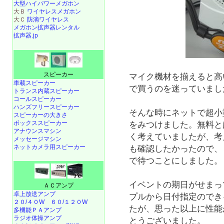
大型ハイパワーメガホン
大Ｂ
ワイヤレスメガホン
大Ｃ
防滴ワイヤレス
メガホン拡声器レンタル
拡声器.jp
スピーカー
マイク機材を揃えると高
車載スピーカー
で買うのを迷っていまし
トランス内蔵スピーカー
コールスピーカー
ハンズフリースピーカー
そんな時にネットで超小
スピーカーの大きさ
ボックススピーカー
をみつけました。無料と
アナウンスマシン
く考えていましたが、考
メッセージマシン
ネットカメラ用スピーカー
も確認したかったので、
で待つことにしました。
イベントの期日がせまっ
ＡＣアンプ
卓上放送アンプ
プルから日付指定のでき
２０/４０W
６０/１２０W
たが、思った以上に性能
多機能ＰＡアンプ
ラジオ体操アンプ
とうございました。