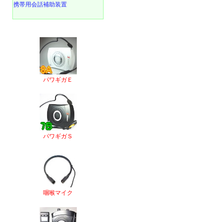
携帯用会話補助装置
パワギガＥ
パワギガＳ
咽喉マイク