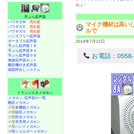
格は？
手ぶら拡声器
パワギガＭ
売れ筋
マイク機材は高い
パワギガＥ
売れ筋
ルで
パワギガＳ
売れ筋
ハンズフリー拡声器
ポータブル拡声器
2019年7月22日
手ぶら拡声器７Ｂ
手ぶら拡声器８Ａ
お電話：0558-22
手ぶら拡声器９Ｂ
無線拡声器セット
翻訳機付き拡声器
病院呼出しシステム
トランジスタメガホン
メガホン､拡声器の一覧
翻訳メガホン
小型
多機能メガホン
小型
録音メガホン
小型
防水メガホン
小型
非常用メガホン
小型
ハンドメガホン
小型ショルダーメガホン