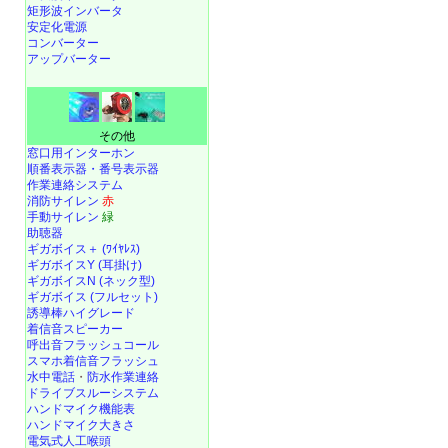
矩形波インバータ
安定化電源
コンバーター
アップバーター
その他
窓口用インターホン
順番表示器・番号表示器
作業連絡システム
消防サイレン
赤
手動サイレン
緑
助聴器
ギガボイス＋ (ﾜｲﾔﾚｽ)
ギガボイスY (耳掛け)
ギガボイスN (ネック型)
ギガボイス (フルセット)
誘導棒ハイグレード
着信音スピーカー
呼出音フラッシュコール
スマホ着信音フラッシュ
水中電話
・
防水作業連絡
ドライブスルーシステム
ハンドマイク機能表
ハンドマイク大きさ
電気式人工喉頭