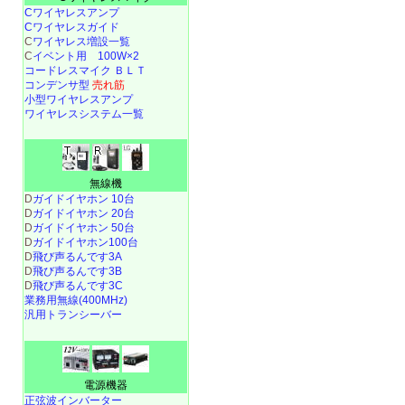
Cワイヤレスアンプ
Cワイヤレスガイド
C
ワイヤレス増設一覧
C
イベント用 100W×2
コードレスマイク ＢＬＴ
コンデンサ型
売れ筋
小型ワイヤレスアンプ
ワイヤレスシステム一覧
無線機
D
ガイドイヤホン 10台
D
ガイドイヤホン 20台
D
ガイドイヤホン 50台
D
ガイドイヤホン100台
D
飛び声るんです3A
D
飛び声るんです3B
D
飛び声るんです3C
業務用無線(400MHz)
汎用トランシーバー
電源機器
正弦波インバーター