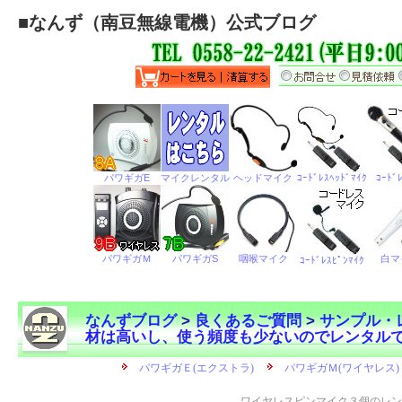
■
なんず（南豆無線電機）公式ブログ
なんずブログ
>
良くあるご質問
>
サンプル・
材は高いし、使う頻度も少ないのでレンタル
←
ワイヤレスピンマイク３個のレン