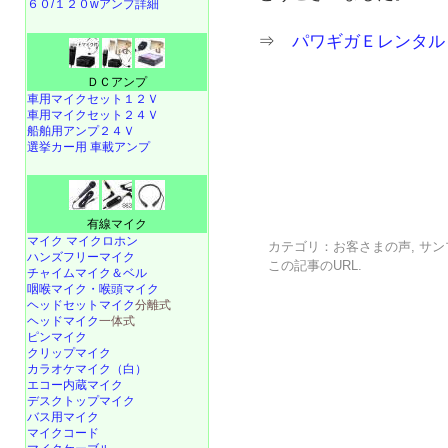
６０/１２０wアンプ詳細
⇒
パワギガＥレンタル 
ＤＣアンプ
車用マイクセット１２Ｖ
車用マイクセット２４Ｖ
船舶用アンプ２４Ｖ
選挙カー用 車載アンプ
有線マイク
マイク マイクロホン
カテゴリ：
お客さまの声
,
サン
ハンズフリーマイク
この記事の
URL
.
チャイムマイク＆ベル
咽喉マイク・喉頭マイク
ヘッドセットマイク
分離式
ヘッドマイク
一体式
ピンマイク
クリップマイク
カラオケマイク（白）
エコー内蔵マイク
デスクトップマイク
バス用マイク
マイクコード