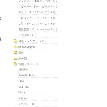
ＤＣアンプ・車載アンプのＦＡＱ
？
スピーカー・防水スピーカＦＡＱ
マイク・マイクロホンのＦＡＱ
属
Ｂ型ワイヤレスマイクのＦＡＱ
Ｃ型ワイヤレスマイクのＦＡＱ
電源装置・インバーターのＦＡＱ
その他のＦＡＱ
電
修理・メンテナンス
障害者給付金
動画
未分類
性能・スペック
ARGUS
AudioTechnica
TOA
UNI-PEX
Victor
noboru
その他メーカー