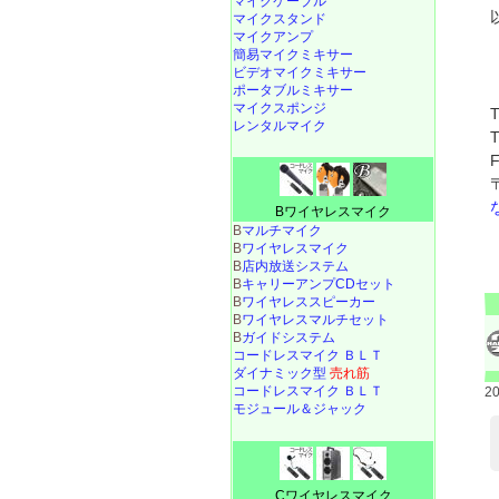
マイクケーブル
マイクスタンド
マイクアンプ
簡易マイクミキサー
ビデオマイクミキサー
ポータブルミキサー
マイクスポンジ
レンタルマイク
Bワイヤレスマイク
B
マルチマイク
B
ワイヤレスマイク
B
店内放送システム
B
キャリーアンプCDセット
B
ワイヤレススピーカー
B
ワイヤレスマルチセット
B
ガイドシステム
コードレスマイク ＢＬＴ
ダイナミック型
売れ筋
コードレスマイク ＢＬＴ
2
モジュール＆ジャック
Cワイヤレスマイク