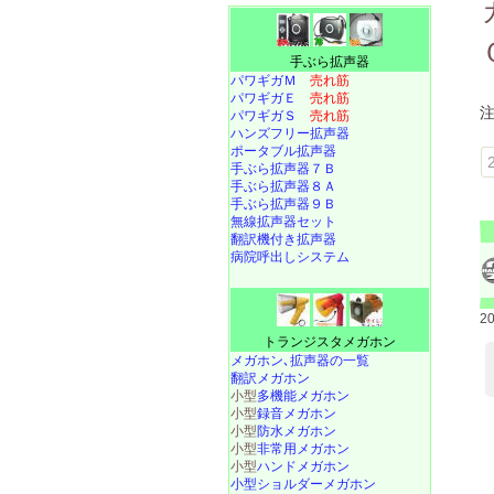
手ぶら拡声器
パワギガＭ
売れ筋
パワギガＥ
売れ筋
パワギガＳ
売れ筋
ハンズフリー拡声器
ポータブル拡声器
手ぶら拡声器７Ｂ
手ぶら拡声器８Ａ
手ぶら拡声器９Ｂ
無線拡声器セット
翻訳機付き拡声器
病院呼出しシステム
2
トランジスタメガホン
メガホン､拡声器の一覧
翻訳メガホン
小型
多機能メガホン
小型
録音メガホン
小型
防水メガホン
小型
非常用メガホン
小型
ハンドメガホン
小型ショルダーメガホン