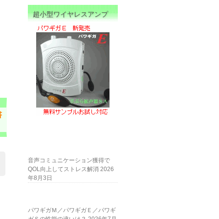
超小型ワイヤレスアンプ
書
音声コミュニケーション獲得で
QOL向上してストレス解消
2026
年8月3日
パワギガＭ／パワギガＥ／パワギ