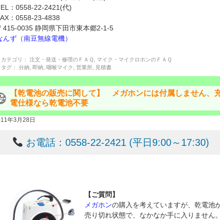
TEL：0558-22-2421(代)
FAX：0558-23-4838
〒415-0035 静岡県下田市東本郷2-1-5
なんず（南豆無線電機）
カテゴリ：
注文・発送・修理のＦＡＱ
,
マイク・マイクロホンのＦＡＱ
タグ：
分納
,
即納
,
咽喉マイク
,
営業所
,
見積書
【乾電池の販売に関して】 メガホンには付属しません、
電仕様なら乾電池不要
011年3月28日
お電話：0558-22-2421 (平日9:00～17:30)
【ご質問】
メガホン
の購入を考えていますが、乾電池
売り切れ状態で、なかなか手に入りません