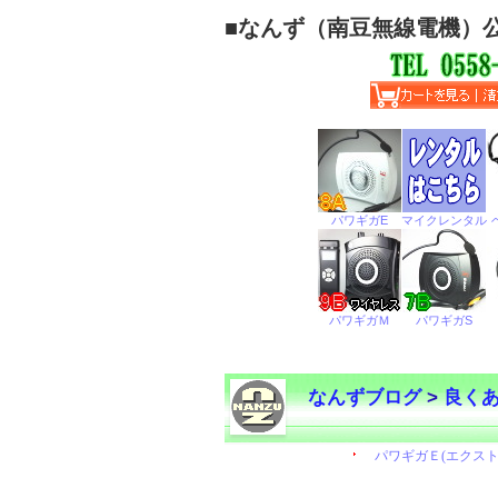
■
なんず（南豆無線電機）
なんずブログ
>
良く