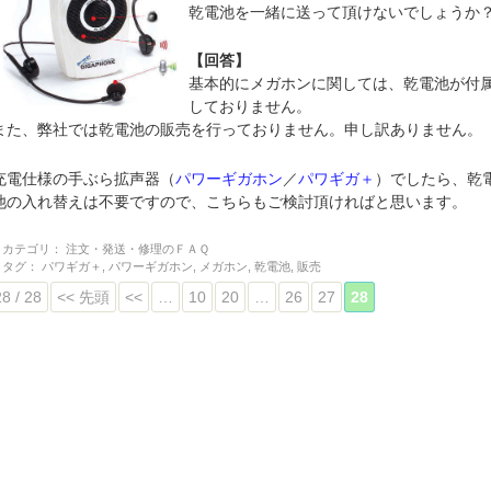
乾電池を一緒に送って頂けないでしょうか
【回答】
基本的にメガホンに関しては、乾電池が付
しておりません。
また、弊社では乾電池の販売を行っておりません。申し訳ありません。
充電仕様の手ぶら拡声器（
パワーギガホン
／
パワギガ＋
）でしたら、乾
池の入れ替えは不要ですので、こちらもご検討頂ければと思います。
カテゴリ：
注文・発送・修理のＦＡＱ
タグ：
パワギガ＋
,
パワーギガホン
,
メガホン
,
乾電池
,
販売
28 / 28
<< 先頭
<<
…
10
20
…
26
27
28