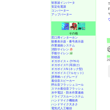
矩形波インバータ
安定化電源
コンバーター
アップバーター
その他
窓口用インターホン
順番表示器・番号表示器
作業連絡システム
消防サイレン
赤
手動サイレン
緑
助聴器
2
ギガボイス＋ (ﾜｲﾔﾚｽ)
ギガボイスY (耳掛け)
ギガボイスN (ネック型)
ギガボイス (フルセット)
誘導棒ハイグレード
着信音スピーカー
呼出音フラッシュコール
スマホ着信音フラッシュ
水中電話
・
防水作業連絡
ドライブスルーシステム
ハンドマイク機能表
ハンドマイク大きさ
電気式人工喉頭