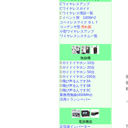
Cワイヤレスアンプ
Cワイヤレスガイド
C
ワイヤレス増設一覧
C
イベント用 100W×2
コードレスマイク ＢＬＴ
コンデンサ型
売れ筋
小型ワイヤレスアンプ
ワイヤレスシステム一覧
無線機
D
ガイドイヤホン 10台
D
ガイドイヤホン 20台
D
ガイドイヤホン 50台
D
ガイドイヤホン100台
D
飛び声るんです3A
D
飛び声るんです3B
D
飛び声るんです3C
業務用無線(400MHz)
汎用トランシーバー
電源機器
正弦波インバーター