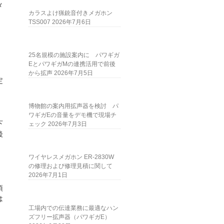
メ
カラスよけ猟銃音付きメガホン
TSS007
2026年7月6日
25名規模の施設案内に パワギガ
EとパワギガMの連携活用で前後
から拡声
2026年7月5日
定
博物館の案内用拡声器を検討 パ
ワギガEの音量をデモ機で現場チ
下
ェック
2026年7月3日
後
ワイヤレスメガホン ER-2830W
の修理および修理見積に関して
2026年7月1日
望
頂
は
工場内での伝達業務に最適なハン
ズフリー拡声器（パワギガE）