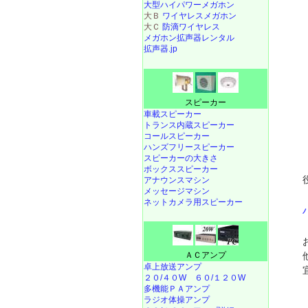
大型ハイパワーメガホン
大Ｂ
ワイヤレスメガホン
大Ｃ
防滴ワイヤレス
メガホン拡声器レンタル
拡声器.jp
スピーカー
車載スピーカー
トランス内蔵スピーカー
コールスピーカー
ハンズフリースピーカー
スピーカーの大きさ
ボックススピーカー
アナウンスマシン
メッセージマシン
ネットカメラ用スピーカー
ＡＣアンプ
卓上放送アンプ
２０/４０W
６０/１２０W
多機能ＰＡアンプ
ラジオ体操アンプ