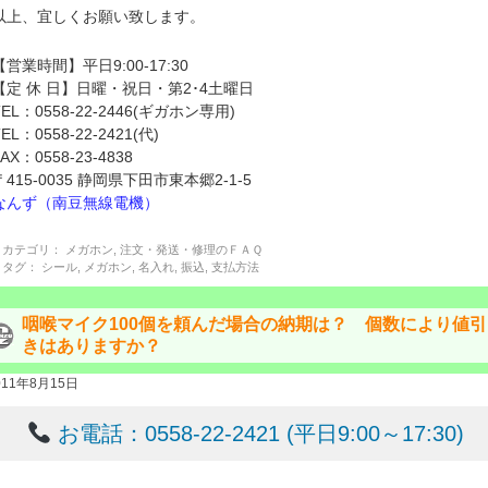
以上、宜しくお願い致します。
【営業時間】平日9:00-17:30
【定 休 日】日曜・祝日・第2･4土曜日
TEL：0558-22-2446(ギガホン専用)
TEL：0558-22-2421(代)
FAX：0558-23-4838
〒415-0035 静岡県下田市東本郷2-1-5
なんず（南豆無線電機）
カテゴリ：
メガホン
,
注文・発送・修理のＦＡＱ
タグ：
シール
,
メガホン
,
名入れ
,
振込
,
支払方法
咽喉マイク100個を頼んだ場合の納期は？ 個数により値引
きはありますか？
011年8月15日
お電話：0558-22-2421 (平日9:00～17:30)