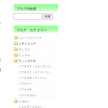
ブログ内検索
？
で
ブログ カテゴリー
ニュースリリース
お客さまの声
0
サンプル
、
レンタル
途
手ぶら拡声器
パワギガＳ（スタンダード）
見
パワギガＥ（エクストラ）
パワギガＭ（マックス）
パワギガ＋
パワギガＷ
パワーギガホン
メガホン
ショルダーメガホン