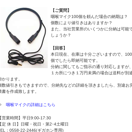
【ご質問】
咽喉マイク100個を頼んだ場合の納期は
個数により値引きはありますか？
また、当社営業所のいくつかに分納は可能
しょうか？
【回答】
本日現在、在庫は十分ございますので、10
個でしたら即納可能です。
分納に関してもご指示の通り対応しますが
１カ所につき１万円未満の場合は送料が別
掛かります。
個数値引きもできますので、分納先などの詳細を頂きましたら、別途お
積書を作成致します。
⇒
咽喉マイクの詳細はこちら
【営業時間】平日9:00-17:30
【定 休 日】日曜・祝日・第2･4土曜日
TEL：0558-22-2446(ギガホン専用)