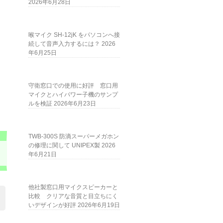
2026年6月28日
喉マイク SH-12jK をパソコンへ接
続して音声入力するには？
2026
年6月25日
守衛窓口での使用に好評 窓口用
マイクとハイパワー子機のサンプ
ルを検証
2026年6月23日
TWB-300S 防滴スーパーメガホン
の修理に関して UNIPEX製
2026
年6月21日
他社製窓口用マイクスピーカーと
比較 クリアな音質と目立ちにく
いデザインが好評
2026年6月19日