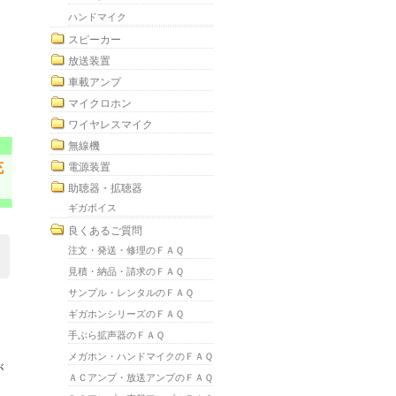
ハンドマイク
スピーカー
放送装置
車載アンプ
マイクロホン
ワイヤレスマイク
無線機
充
電源装置
助聴器・拡聴器
ギガボイス
良くあるご質問
注文・発送・修理のＦＡＱ
見積・納品・請求のＦＡＱ
サンプル・レンタルのＦＡＱ
ギガホンシリーズのＦＡＱ
手ぶら拡声器のＦＡＱ
メガホン・ハンドマイクのＦＡＱ
が
ＡＣアンプ・放送アンプのＦＡＱ
。