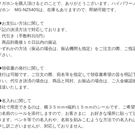
メガホンを購入頂けるとのことで、ありがとうございます。ハイパワー
ガホン MG-NZ540Sは、在庫もありますので、即納可能です。
◆お支払い方法に関して
下記の決済方法で対応しております。
・代引き（手数料315円）
・商品到着後１０日以内の振込
いずれかの方法（振込の場合は、振込機間も指定）をご注文の際、ご指
下さい。
◆領収書の発行に関して
発行は可能です。ご注文の際、宛名等を指定して領収書希望の旨を明記
さい。代引き決済の場合は、商品と同封。お振込の場合は、ご入金確認
後送いたします。
◆名入れに関して
弊社で用意できるのは、横３５ｍｍ×縦約１５ｍｍのシールです。ご希
の名前のシールを添付しますので、お客さまに お好きな場所に貼って
きます。ペンキ等での名入れや、名前を刻みこむような方法での名入れ
申し訳ございませんが、対応しておりません。