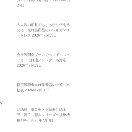
ガＳの性能の違いは？
2026年7月
24日
大人数の朝礼でもしっかり伝える
には 売れ筋商品のパワギガMコ
ードレス
2026年7月15日
会社説明会ブースでのマイクスピ
ーカーに好適／レンタルも対応
2026年7月13日
軽度難聴者向け集音器の一覧、比
較表
2026年7月10日
の
助聴器（集音器・拡聴器）聴太
郎、聴子、聴吉シリーズの後継機
種 HA-6
2026年7月8日