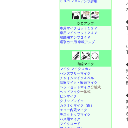
６０/１２０wアンプ詳細
ＤＣアンプ
車用マイクセット１２Ｖ
車用マイクセット２４Ｖ
船舶用アンプ２４Ｖ
選挙カー用 車載アンプ
有線マイク
マイク マイクロホン
ハンズフリーマイク
チャイムマイク＆ベル
咽喉マイク・喉頭マイク
ヘッドセットマイク
分離式
ヘッドマイク
一体式
ピンマイク
クリップマイク
カラオケマイク（白）
エコー内蔵マイク
デスクトップマイク
バス用マイク
マイクコード