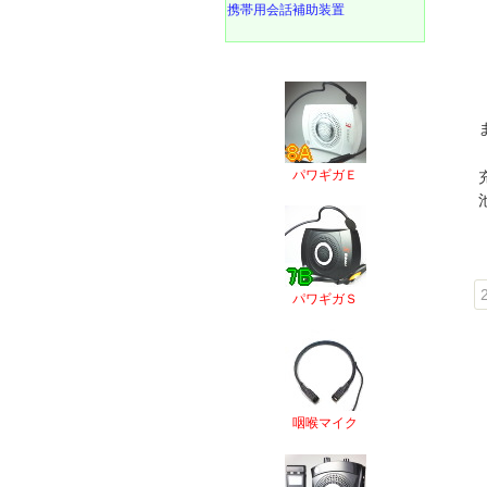
携帯用会話補助装置
パワギガＥ
パワギガＳ
咽喉マイク