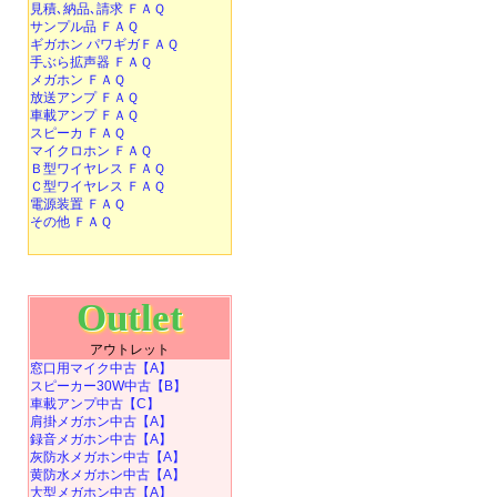
見積､納品､請求 ＦＡＱ
サンプル品 ＦＡＱ
ギガホン パワギガＦＡＱ
手ぶら拡声器 ＦＡＱ
メガホン ＦＡＱ
放送アンプ ＦＡＱ
車載アンプ ＦＡＱ
スピーカ ＦＡＱ
マイクロホン ＦＡＱ
Ｂ型ワイヤレス ＦＡＱ
Ｃ型ワイヤレス ＦＡＱ
電源装置 ＦＡＱ
その他 ＦＡＱ
Outlet
アウトレット
窓口用マイク中古【A】
スピーカー30W中古【B】
車載アンプ中古【C】
肩掛メガホン中古【A】
録音メガホン中古【A】
灰防水メガホン中古【A】
黄防水メガホン中古【A】
大型メガホン中古【A】