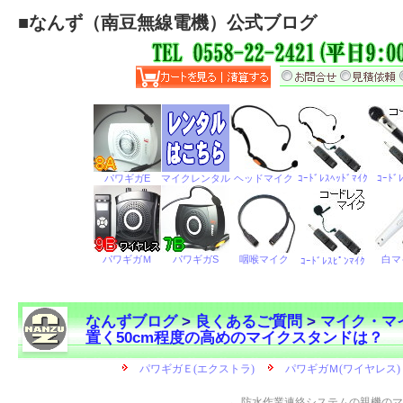
■
なんず（南豆無線電機）公式ブログ
なんずブログ
>
良くあるご質問
>
マイク・マ
置く50cm程度の高めのマイクスタンドは？
←
防水作業連絡システムの親機のマ