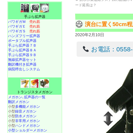
ード延長は？
手ぶら拡声器
パワギガＭ
売れ筋
演台に置く50cm
パワギガＥ
売れ筋
パワギガＳ
売れ筋
2020年2月10日
ハンズフリー拡声器
ポータブル拡声器
手ぶら拡声器７Ｂ
お電話：0558-22
手ぶら拡声器８Ａ
手ぶら拡声器９Ｂ
無線拡声器セット
翻訳機付き拡声器
病院呼出しシステム
トランジスタメガホン
メガホン､拡声器の一覧
翻訳メガホン
小型
多機能メガホン
小型
録音メガホン
小型
防水メガホン
小型
非常用メガホン
小型
ハンドメガホン
小型ショルダーメガホン