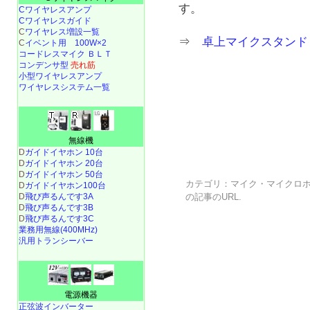
す。
Cワイヤレスアンプ
Cワイヤレスガイド
C
ワイヤレス増設一覧
⇒
卓上マイクスタンド（
C
イベント用 100W×2
コードレスマイク ＢＬＴ
コンデンサ型
売れ筋
小型ワイヤレスアンプ
ワイヤレスシステム一覧
無線機
D
ガイドイヤホン 10台
D
ガイドイヤホン 20台
D
ガイドイヤホン 50台
カテゴリ：
マイク・マイクロ
D
ガイドイヤホン100台
D
飛び声るんです3A
の記事の
URL
.
D
飛び声るんです3B
D
飛び声るんです3C
業務用無線(400MHz)
汎用トランシーバー
電源機器
正弦波インバーター