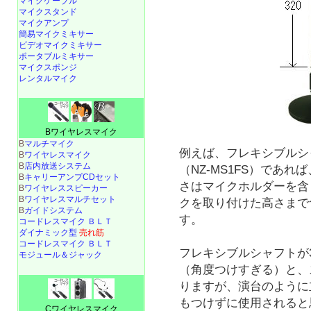
マイクケーブル
マイクスタンド
マイクアンプ
簡易マイクミキサー
ビデオマイクミキサー
ポータブルミキサー
マイクスポンジ
レンタルマイク
Bワイヤレスマイク
B
マルチマイク
例えば、フレキシブルシ
B
ワイヤレスマイク
B
店内放送システム
（NZ-MS1FS）であれ
B
キャリーアンプCDセット
さはマイクホルダーを含
B
ワイヤレススピーカー
B
ワイヤレスマルチセット
クを取り付けた高さまで
B
ガイドシステム
す。
コードレスマイク ＢＬＴ
ダイナミック型
売れ筋
コードレスマイク ＢＬＴ
フレキシブルシャフトが
モジュール＆ジャック
（角度つけすぎる）と、
りますが、演台のように
もつけずに使用されると
Cワイヤレスマイク