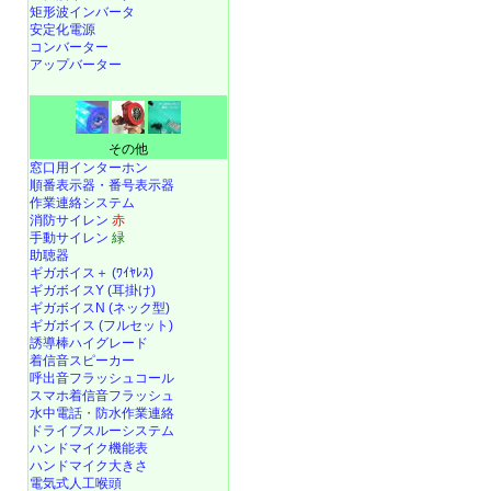
矩形波インバータ
安定化電源
コンバーター
アップバーター
その他
窓口用インターホン
順番表示器・番号表示器
作業連絡システム
消防サイレン
赤
手動サイレン
緑
助聴器
ギガボイス＋ (ﾜｲﾔﾚｽ)
ギガボイスY (耳掛け)
ギガボイスN (ネック型)
ギガボイス (フルセット)
誘導棒ハイグレード
着信音スピーカー
呼出音フラッシュコール
スマホ着信音フラッシュ
水中電話
・
防水作業連絡
ドライブスルーシステム
ハンドマイク機能表
ハンドマイク大きさ
電気式人工喉頭