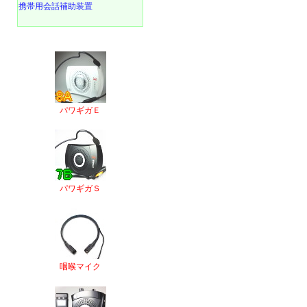
携帯用会話補助装置
パワギガＥ
パワギガＳ
咽喉マイク