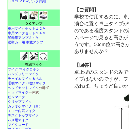
６０/１２０wアンプ詳細
【ご質問】
学校で使用するのに、卓
演台に置く卓上タイプが
ＤＣアンプ
車用マイクセット１２Ｖ
のである程度スタンドの
車用マイクセット２４Ｖ
ムページで見ると高さが
船舶用アンプ２４Ｖ
選挙カー用 車載アンプ
うです。50cm位の高
ありませんか？
有線マイク
【回答】
マイク マイクロホン
卓上型のスタンドのみで
ハンズフリーマイク
イプはないのですが、フ
チャイムマイク＆ベル
咽喉マイク・喉頭マイク
あれば、ちょうど良いか
ヘッドセットマイク
分離式
ヘッドマイク
一体式
ピンマイク
クリップマイク
カラオケマイク（白）
エコー内蔵マイク
デスクトップマイク
バス用マイク
マイクコード