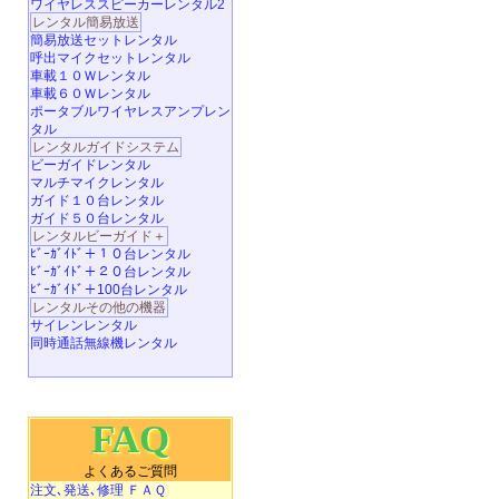
ワイヤレススピーカーレンタル2
レンタル簡易放送
簡易放送セットレンタル
呼出マイクセットレンタル
車載１０Ｗレンタル
車載６０Ｗレンタル
ポータブルワイヤレスアンプレン
タル
レンタルガイドシステム
ビーガイドレンタル
マルチマイクレンタル
ガイド１０台レンタル
ガイド５０台レンタル
レンタルビーガイド＋
ﾋﾞｰｶﾞｲﾄﾞ＋１０台レンタル
ﾋﾞｰｶﾞｲﾄﾞ＋２０台レンタル
ﾋﾞｰｶﾞｲﾄﾞ＋100台レンタル
レンタルその他の機器
サイレンレンタル
同時通話無線機レンタル
FAQ
よくあるご質問
注文､発送､修理 ＦＡＱ