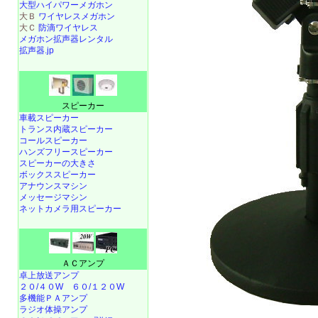
大型ハイパワーメガホン
大Ｂ
ワイヤレスメガホン
大Ｃ
防滴ワイヤレス
メガホン拡声器レンタル
拡声器.jp
スピーカー
車載スピーカー
トランス内蔵スピーカー
コールスピーカー
ハンズフリースピーカー
スピーカーの大きさ
ボックススピーカー
アナウンスマシン
メッセージマシン
ネットカメラ用スピーカー
ＡＣアンプ
卓上放送アンプ
２０/４０W
６０/１２０W
多機能ＰＡアンプ
ラジオ体操アンプ