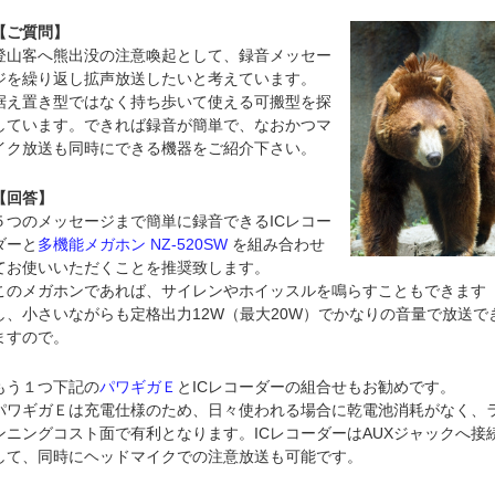
【ご質問】
登山客へ熊出没の注意喚起として、録音メッセー
ジを繰り返し拡声放送したいと考えています。
据え置き型ではなく持ち歩いて使える可搬型を探
しています。できれば録音が簡単で、なおかつマ
イク放送も同時にできる機器をご紹介下さい。
【回答】
５つのメッセージまで簡単に録音できるICレコー
ダーと
多機能メガホン NZ-520SW
を組み合わせ
てお使いいただくことを推奨致します。
このメガホンであれば、サイレンやホイッスルを鳴らすこともできます
し、小さいながらも定格出力12W（最大20W）でかなりの音量で放送で
ますので。
もう１つ下記の
パワギガＥ
とICレコーダーの組合せもお勧めです。
パワギガＥは充電仕様のため、日々使われる場合に乾電池消耗がなく、
ンニングコスト面で有利となります。ICレコーダーはAUXジャックへ接
して、同時にヘッドマイクでの注意放送も可能です。