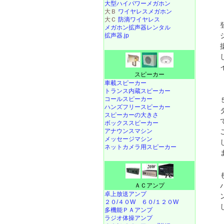
大型ハイパワーメガホン
大Ｂ
ワイヤレスメガホン
大Ｃ
防滴ワイヤレス
メガホン拡声器レンタル
拡声器.jp
スピーカー
車載スピーカー
トランス内蔵スピーカー
コールスピーカー
ハンズフリースピーカー
スピーカーの大きさ
ボックススピーカー
アナウンスマシン
メッセージマシン
ネットカメラ用スピーカー
ＡＣアンプ
卓上放送アンプ
２０/４０W
６０/１２０W
多機能ＰＡアンプ
ラジオ体操アンプ