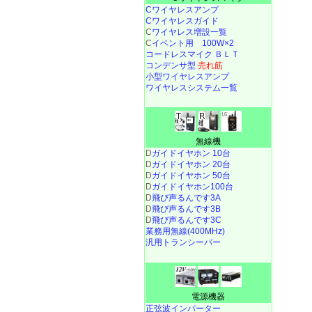
Cワイヤレスアンプ
Cワイヤレスガイド
C
ワイヤレス増設一覧
C
イベント用 100W×2
コードレスマイク ＢＬＴ
コンデンサ型
売れ筋
小型ワイヤレスアンプ
ワイヤレスシステム一覧
無線機
D
ガイドイヤホン 10台
D
ガイドイヤホン 20台
D
ガイドイヤホン 50台
D
ガイドイヤホン100台
D
飛び声るんです3A
D
飛び声るんです3B
D
飛び声るんです3C
業務用無線(400MHz)
汎用トランシーバー
電源機器
正弦波インバーター