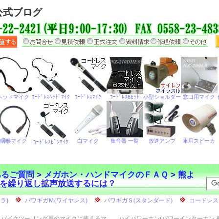
公式ブログ
あるご質問
>
メガホン・ハンドマイクのＦＡＱ
>
熊よ
を繰り返し拡声放送するには？
バイクツーリング用のマイクに使えるマ
ハイパワーホン(パワーインターホン A