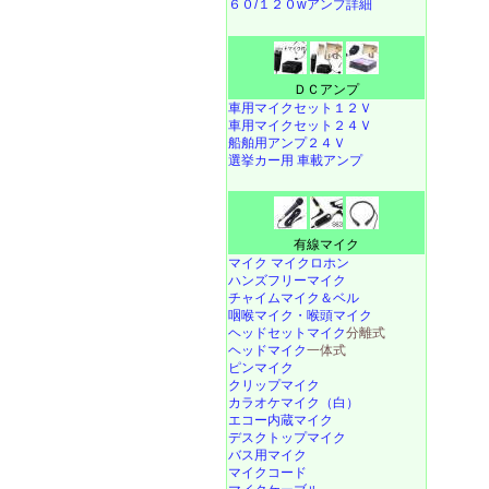
６０/１２０wアンプ詳細
ＤＣアンプ
車用マイクセット１２Ｖ
車用マイクセット２４Ｖ
船舶用アンプ２４Ｖ
選挙カー用 車載アンプ
有線マイク
マイク マイクロホン
ハンズフリーマイク
チャイムマイク＆ベル
咽喉マイク・喉頭マイク
ヘッドセットマイク
分離式
ヘッドマイク
一体式
ピンマイク
クリップマイク
カラオケマイク（白）
エコー内蔵マイク
デスクトップマイク
バス用マイク
マイクコード