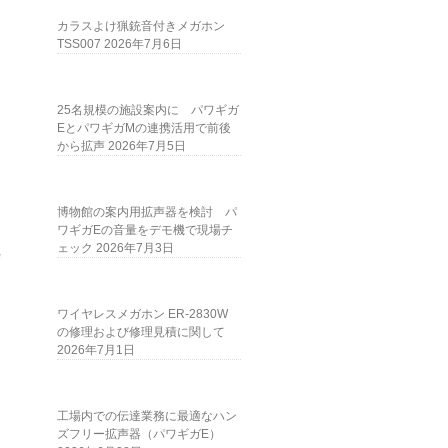
カラスよけ猟銃音付きメガホン
TSS007
2026年7月6日
25名規模の施設案内に パワギガ
EとパワギガMの連携活用で前後
から拡声
2026年7月5日
博物館の案内用拡声器を検討 パ
ワギガEの音量をデモ機で現場チ
ェック
2026年7月3日
Ｆ
ワイヤレスメガホン ER-2830W
の修理および修理見積に関して
2026年7月1日
工場内での伝達業務に最適なハン
ズフリー拡声器（パワギガE）