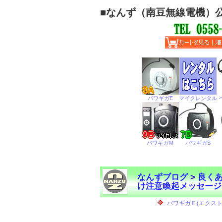
■
なんず（南豆無線電機）
なんずブログ
>
良く
け注意喚起メッセージ
←