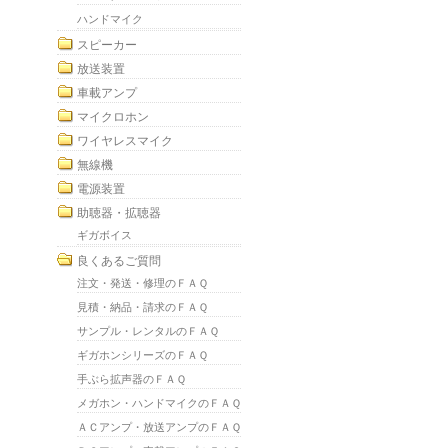
ハンドマイク
スピーカー
放送装置
車載アンプ
マイクロホン
ワイヤレスマイク
無線機
電源装置
助聴器・拡聴器
ギガボイス
良くあるご質問
注文・発送・修理のＦＡＱ
見積・納品・請求のＦＡＱ
サンプル・レンタルのＦＡＱ
ギガホンシリーズのＦＡＱ
手ぶら拡声器のＦＡＱ
メガホン・ハンドマイクのＦＡＱ
ＡＣアンプ・放送アンプのＦＡＱ