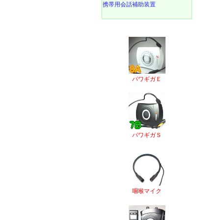
携帯用会話補助装置
パワギガＥ
パワギガＳ
咽喉マイク