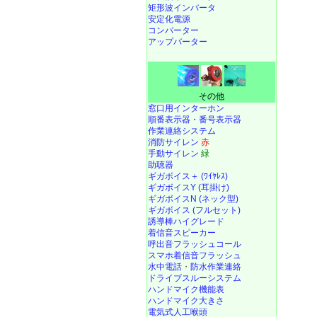
矩形波インバータ
安定化電源
コンバーター
アップバーター
その他
窓口用インターホン
順番表示器・番号表示器
作業連絡システム
消防サイレン
赤
手動サイレン
緑
助聴器
ギガボイス＋ (ﾜｲﾔﾚｽ)
ギガボイスY (耳掛け)
ギガボイスN (ネック型)
ギガボイス (フルセット)
誘導棒ハイグレード
着信音スピーカー
呼出音フラッシュコール
スマホ着信音フラッシュ
水中電話
・
防水作業連絡
ドライブスルーシステム
ハンドマイク機能表
ハンドマイク大きさ
電気式人工喉頭