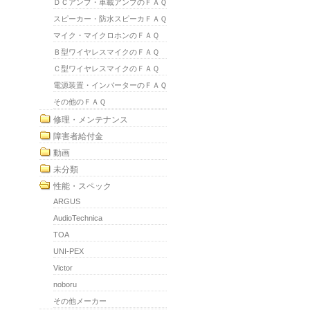
ＤＣアンプ・車載アンプのＦＡＱ
スピーカー・防水スピーカＦＡＱ
マイク・マイクロホンのＦＡＱ
Ｂ型ワイヤレスマイクのＦＡＱ
Ｃ型ワイヤレスマイクのＦＡＱ
電源装置・インバーターのＦＡＱ
その他のＦＡＱ
修理・メンテナンス
障害者給付金
動画
未分類
性能・スペック
ARGUS
AudioTechnica
TOA
UNI-PEX
Victor
noboru
その他メーカー