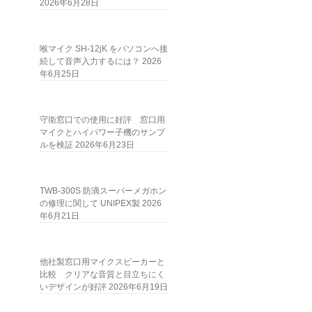
2026年6月28日
喉マイク SH-12jK をパソコンへ接
続して音声入力するには？
2026
年6月25日
守衛窓口での使用に好評 窓口用
マイクとハイパワー子機のサンプ
ルを検証
2026年6月23日
TWB-300S 防滴スーパーメガホン
の修理に関して UNIPEX製
2026
年6月21日
他社製窓口用マイクスピーカーと
比較 クリアな音質と目立ちにく
いデザインが好評
2026年6月19日