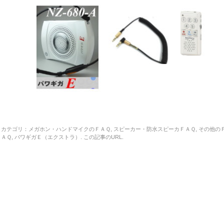
カテゴリ：
メガホン・ハンドマイクのＦＡＱ
,
スピーカー・防水スピーカＦＡＱ
,
その他の
ＡＱ
,
パワギガＥ（エクストラ）
. この記事の
URL
.