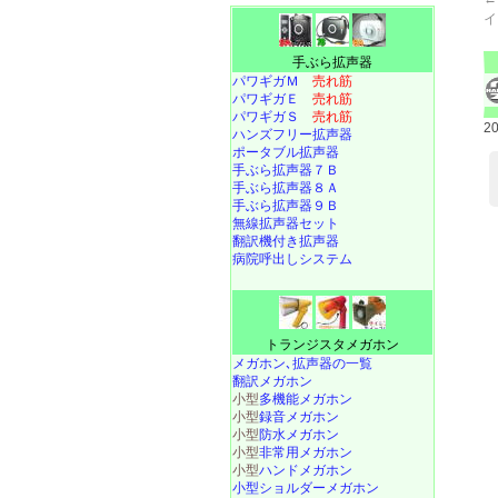
イ
手ぶら拡声器
パワギガＭ
売れ筋
パワギガＥ
売れ筋
パワギガＳ
売れ筋
2
ハンズフリー拡声器
ポータブル拡声器
手ぶら拡声器７Ｂ
手ぶら拡声器８Ａ
手ぶら拡声器９Ｂ
無線拡声器セット
翻訳機付き拡声器
病院呼出しシステム
トランジスタメガホン
メガホン､拡声器の一覧
翻訳メガホン
小型
多機能メガホン
小型
録音メガホン
小型
防水メガホン
小型
非常用メガホン
小型
ハンドメガホン
小型ショルダーメガホン