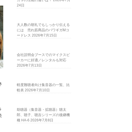
ガＳの性能の違いは？
2026年7月
24日
大人数の朝礼でもしっかり伝える
には 売れ筋商品のパワギガMコ
ードレス
2026年7月15日
会社説明会ブースでのマイクスピ
ーカーに好適／レンタルも対応
2026年7月13日
き
軽度難聴者向け集音器の一覧、比
較表
2026年7月10日
ラ
助聴器（集音器・拡聴器）聴太
郎、聴子、聴吉シリーズの後継機
続
種 HA-6
2026年7月8日