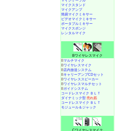
マイクケーブル
マイクスタンド
マイクアンプ
簡易マイクミキサー
ビデオマイクミキサー
ポータブルミキサー
マイクスポンジ
レンタルマイク
Bワイヤレスマイク
B
マルチマイク
B
ワイヤレスマイク
B
店内放送システム
B
キャリーアンプCDセット
B
ワイヤレススピーカー
B
ワイヤレスマルチセット
B
ガイドシステム
コードレスマイク ＢＬＴ
ダイナミック型
売れ筋
コードレスマイク ＢＬＴ
モジュール＆ジャック
Cワイヤレスマイク