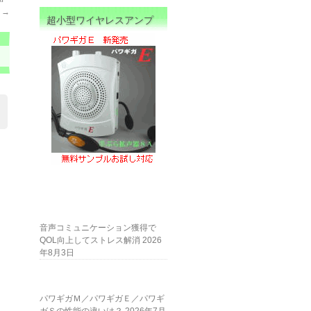
て
→
超小型ワイヤレスアンプ
音声コミュニケーション獲得で
QOL向上してストレス解消
2026
年8月3日
パワギガＭ／パワギガＥ／パワギ