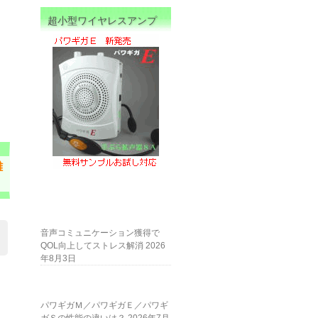
超小型ワイヤレスアンプ
離
音声コミュニケーション獲得で
QOL向上してストレス解消
2026
年8月3日
パワギガＭ／パワギガＥ／パワギ