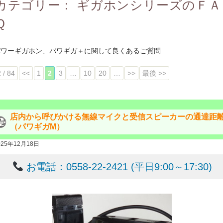
カテゴリー：
ギガホンシリーズのＦＡ
Ｑ
パワーギガホン、パワギガ＋に関して良くあるご質問
2 / 84
<<
1
2
3
…
10
20
…
>>
最後 >>
店内から呼びかける無線マイクと受信スピーカーの通達距
（パワギガM）
025年12月18日
お電話：0558-22-2421 (平日9:00～17:30)