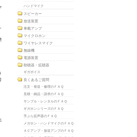
ハンドマイク
マ
スピーカー
放送装置
し
車載アンプ
マイクロホン
整
ワイヤレスマイク
無線機
電源装置
助聴器・拡聴器
ギガボイス
き
音
良くあるご質問
注文・発送・修理のＦＡＱ
見積・納品・請求のＦＡＱ
サンプル・レンタルのＦＡＱ
ギガホンシリーズのＦＡＱ
手ぶら拡声器のＦＡＱ
出
メガホン・ハンドマイクのＦＡＱ
ＡＣアンプ・放送アンプのＦＡＱ