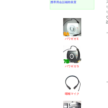
携帯用会話補助装置
パワギガＥ
パワギガＳ
咽喉マイク