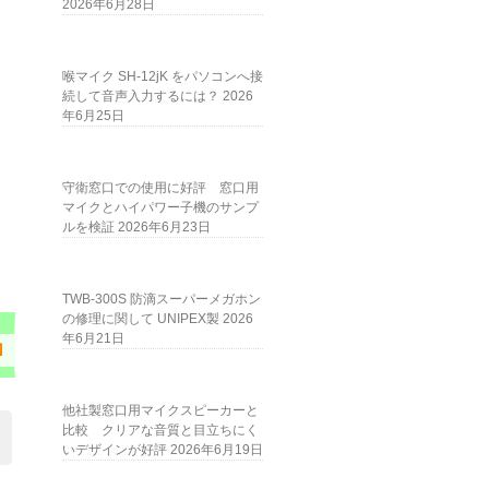
2026年6月28日
喉マイク SH-12jK をパソコンへ接
続して音声入力するには？
2026
年6月25日
守衛窓口での使用に好評 窓口用
マイクとハイパワー子機のサンプ
ルを検証
2026年6月23日
TWB-300S 防滴スーパーメガホン
の修理に関して UNIPEX製
2026
年6月21日
Ｍ
他社製窓口用マイクスピーカーと
比較 クリアな音質と目立ちにく
いデザインが好評
2026年6月19日