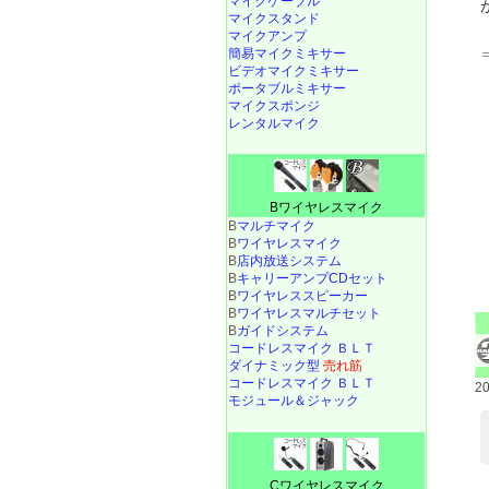
マイクケーブル
マイクスタンド
マイクアンプ
簡易マイクミキサー
ビデオマイクミキサー
ポータブルミキサー
マイクスポンジ
レンタルマイク
Bワイヤレスマイク
B
マルチマイク
B
ワイヤレスマイク
B
店内放送システム
B
キャリーアンプCDセット
B
ワイヤレススピーカー
B
ワイヤレスマルチセット
B
ガイドシステム
コードレスマイク ＢＬＴ
ダイナミック型
売れ筋
コードレスマイク ＢＬＴ
2
モジュール＆ジャック
Cワイヤレスマイク