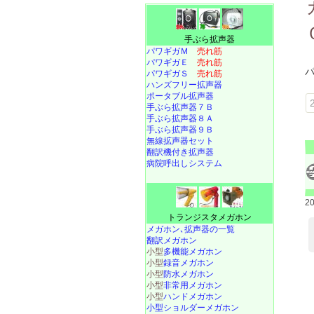
手ぶら拡声器
パワギガＭ
売れ筋
パワギガＥ
売れ筋
パワギガＳ
売れ筋
ハンズフリー拡声器
ポータブル拡声器
手ぶら拡声器７Ｂ
手ぶら拡声器８Ａ
手ぶら拡声器９Ｂ
無線拡声器セット
翻訳機付き拡声器
病院呼出しシステム
2
トランジスタメガホン
メガホン､拡声器の一覧
翻訳メガホン
小型
多機能メガホン
小型
録音メガホン
小型
防水メガホン
小型
非常用メガホン
小型
ハンドメガホン
小型ショルダーメガホン