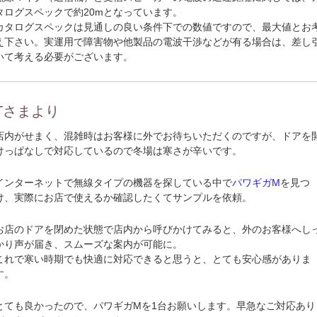
タログスペックで約20mとなっています。
カタログスペックは見通しの良い条件下での数値ですので、最大値とお
え下さい。実運用で障害物や他製品の電波干渉などが有る場合は、差し
いて考える必要がございます。
Tさまより
店内がせまく、混雑時はお客様に外でお待ちいただくのですが、ドアを
けっぱなしで対応しているので冬場は寒さが辛いです。
インターネットで無線タイプの機器を探している中で
パワギガM
を見つ
け、実際にお店で使えるか確認したくてサンプルを依頼。
お店のドアを閉めた状態で店内から呼びかけてみると、外のお客様へし
かり声が届き、スムーズな案内が可能に。
これで寒い時期でも快適に対応できると思うと、とても安心感がありま
す。
とても良かったので、パワギガMを1台お願いします。早急なご対応あり