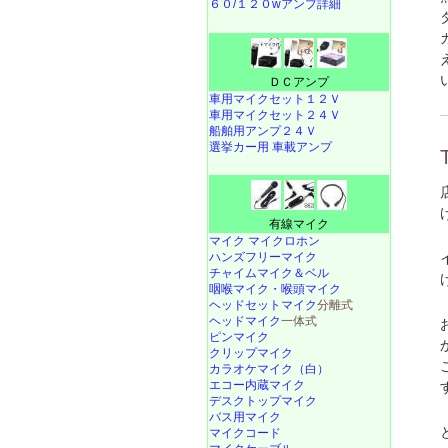
６０/１２０wアンプ詳細
ＤＣアンプ
車用マイクセット１２Ｖ
車用マイクセット２４Ｖ
船舶用アンプ２４Ｖ
選挙カー用 車載アンプ
有線マイク
マイク マイクロホン
ハンズフリーマイク
チャイムマイク＆ベル
咽喉マイク・喉頭マイク
ヘッドセットマイク
分離式
ヘッドマイク
一体式
ピンマイク
クリップマイク
カラオケマイク（白）
エコー内蔵マイク
デスクトップマイク
バス用マイク
マイクコード