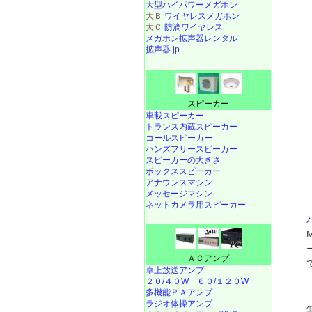
大型ハイパワーメガホン
大Ｂ
ワイヤレスメガホン
大Ｃ
防滴ワイヤレス
メガホン拡声器レンタル
拡声器.jp
スピーカー
車載スピーカー
トランス内蔵スピーカー
コールスピーカー
ハンズフリースピーカー
スピーカーの大きさ
ボックススピーカー
アナウンスマシン
メッセージマシン
ネットカメラ用スピーカー
ＡＣアンプ
卓上放送アンプ
２０/４０W
６０/１２０W
多機能ＰＡアンプ
ラジオ体操アンプ