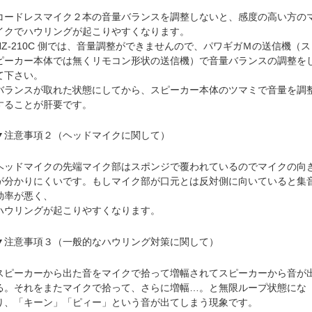
コードレスマイク２本の音量バランスを調整しないと、感度の高い方の
イクでハウリングが起こりやすくなります。
NZ-210C 側では、音量調整ができませんので、パワギガＭの送信機（ス
ピーカー本体では無くリモコン形状の送信機）で音量バランスの調整を
て下さい。
バランスが取れた状態にしてから、スピーカー本体のツマミで音量を調
することが肝要です。
▼注意事項２（ヘッドマイクに関して）
ヘッドマイクの先端マイク部はスポンジで覆われているのでマイクの向
が分かりにくいです。もしマイク部が口元とは反対側に向いていると集
効率が悪く、
ハウリングが起こりやすくなります。
▼注意事項３（一般的なハウリング対策に関して）
スピーカーから出た音をマイクで拾って増幅されてスピーカーから音が
る。それをまたマイクで拾って、さらに増幅…。と無限ループ状態にな
り、「キーン」「ピィー」という音が出てしまう現象です。