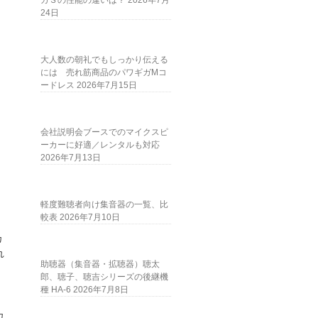
ガＳの性能の違いは？
2026年7月
24日
大人数の朝礼でもしっかり伝える
には 売れ筋商品のパワギガMコ
ードレス
2026年7月15日
会社説明会ブースでのマイクスピ
ーカーに好適／レンタルも対応
2026年7月13日
軽度難聴者向け集音器の一覧、比
較表
2026年7月10日
カ
れ
助聴器（集音器・拡聴器）聴太
郎、聴子、聴吉シリーズの後継機
種 HA-6
2026年7月8日
カ