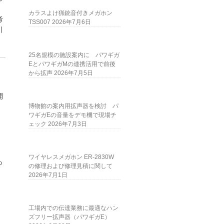
カラスよけ猟銃音付きメガホン
考
TSS007
2026年7月6日
引
25名規模の施設案内に パワギガ
EとパワギガMの連携活用で前後
から拡声
2026年7月5日
開
博物館の案内用拡声器を検討 パ
ワギガEの音量をデモ機で現場チ
ェック
2026年7月3日
ワイヤレスメガホン ER-2830W
っ
の修理および修理見積に関して
2026年7月1日
工場内での伝達業務に最適なハン
ズフリー拡声器（パワギガE）