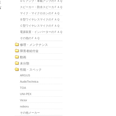
ＤＣアンプ・車載アンプのＦＡＱ
よ
な
スピーカー・防水スピーカＦＡＱ
マイク・マイクロホンのＦＡＱ
、
Ｂ型ワイヤレスマイクのＦＡＱ
Ｃ型ワイヤレスマイクのＦＡＱ
電源装置・インバーターのＦＡＱ
その他のＦＡＱ
修理・メンテナンス
障害者給付金
動画
未分類
性能・スペック
ARGUS
AudioTechnica
TOA
UNI-PEX
Victor
noboru
その他メーカー