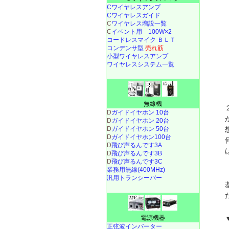
Cワイヤレスアンプ
Cワイヤレスガイド
C
ワイヤレス増設一覧
C
イベント用 100W×2
コードレスマイク ＢＬＴ
コンデンサ型
売れ筋
小型ワイヤレスアンプ
ワイヤレスシステム一覧
無線機
D
ガイドイヤホン 10台
D
ガイドイヤホン 20台
D
ガイドイヤホン 50台
D
ガイドイヤホン100台
D
飛び声るんです3A
D
飛び声るんです3B
D
飛び声るんです3C
業務用無線(400MHz)
汎用トランシーバー
電源機器
正弦波インバーター