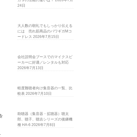
ガＳの性能の違いは？
2026年7月
24日
大人数の朝礼でもしっかり伝える
には 売れ筋商品のパワギガMコ
ードレス
2026年7月15日
会社説明会ブースでのマイクスピ
ーカーに好適／レンタルも対応
2026年7月13日
軽度難聴者向け集音器の一覧、比
較表
2026年7月10日
助聴器（集音器・拡聴器）聴太
を
郎、聴子、聴吉シリーズの後継機
種 HA-6
2026年7月8日
こ