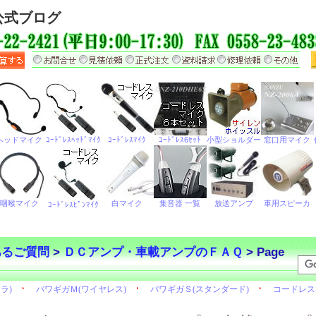
公式ブログ
あるご質問
>
ＤＣアンプ・車載アンプのＦＡＱ
> Page