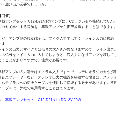
かへ届け出が必要でしょうか。
【回答】
車載アンプセット C12-D21N1のアンプに、CDラジカセを接続してCDラ
ジカセで再生する音源を、車載アンプから拡声放送することはできます
ただ、アンプ側の接続端子は、マイク入力では無く、ライン入力に接続
ます。
ラインの出力とマイクとは信号の大きさが異なりますので、ライン出力
らの信号をマイク入力に入れてしまうと、過入力になりアンプを壊して
まうことがありますので、注意が必要です。
車載アンプの入力端子はモノラル入力ですので、ステレオラジカセや携
用音楽プレーヤーなど、ステレオ出力の機器を接続する場合は、ステレ
からモノラルへの変換ケーブルを使用して接続する必要があります。変
ケーブルは、弊社でも用意することはできます。
⇒
車載アンプセット C12-D21N1（DC12V 20W）