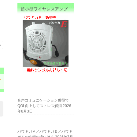
超小型ワイヤレスアンプ
>
し
音声コミュニケーション獲得で
QOL向上してストレス解消
2026
年8月3日
パワギガＭ／パワギガＥ／パワギ