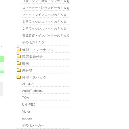
ＤＣアンプ・車載アンプのＦＡＱ
スピーカー・防水スピーカＦＡＱ
マイク・マイクロホンのＦＡＱ
Ｂ型ワイヤレスマイクのＦＡＱ
Ｃ型ワイヤレスマイクのＦＡＱ
電源装置・インバーターのＦＡＱ
その他のＦＡＱ
レ
修理・メンテナンス
障害者給付金
動画
未分類
性能・スペック
ARGUS
AudioTechnica
TOA
UNI-PEX
Victor
noboru
その他メーカー