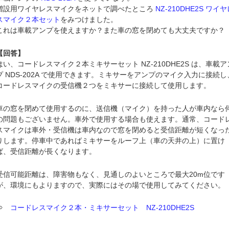
増設用ワイヤレスマイクをネットで調べたところ
NZ-210DHE2S ワイ
スマイク２本セット
をみつけました。
これは車載アンプを使えますか？また車の窓を閉めても大丈夫ですか？
【回答】
はい、コードレスマイク２本ミキサーセット NZ-210DHE2S は、車載ア
プ NDS-202A で使用できます。ミキサーをアンプのマイク入力に接続し
コードレスマイクの受信機２つをミキサーに接続して使用します。
車の窓を閉めて使用するのに、送信機（マイク）を持った人が車内なら
の問題もございません。車外で使用する場合も使えます。通常、コード
スマイクは車外・受信機は車内なので窓を閉めると受信距離が短くなっ
りします。停車中であればミキサーをルーフ上（車の天井の上）に置け
ば、受信距離が長くなります。
受信可能距離は、障害物もなく、見通しのよいところで最大20m位です
が、環境にもよりますので、実際にはその場で使用してみてください。
⇒
コードレスマイク２本・ミキサーセット NZ-210DHE2S