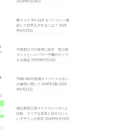
2026年6月28日
喉マイク SH-12jK をパソコンへ接
続して音声入力するには？
2026
年6月25日
う
守衛窓口での使用に好評 窓口用
か
マイクとハイパワー子機のサンプ
ルを検証
2026年6月23日
れ
TWB-300S 防滴スーパーメガホン
の修理に関して UNIPEX製
2026
年6月21日
Ｑ
他社製窓口用マイクスピーカーと
比較 クリアな音質と目立ちにく
いデザインが好評
2026年6月19日