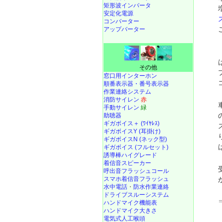
矩形波インバータ
安定化電源
コンバーター
アップバーター
その他
窓口用インターホン
順番表示器・番号表示器
作業連絡システム
消防サイレン
赤
手動サイレン
緑
助聴器
ギガボイス＋ (ﾜｲﾔﾚｽ)
ギガボイスY (耳掛け)
ギガボイスN (ネック型)
ギガボイス (フルセット)
誘導棒ハイグレード
着信音スピーカー
呼出音フラッシュコール
スマホ着信音フラッシュ
水中電話
・
防水作業連絡
ドライブスルーシステム
ハンドマイク機能表
ハンドマイク大きさ
電気式人工喉頭