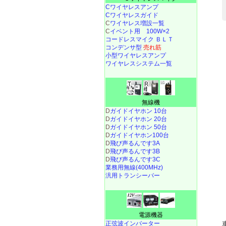
Cワイヤレスアンプ
Cワイヤレスガイド
C
ワイヤレス増設一覧
C
イベント用 100W×2
コードレスマイク ＢＬＴ
コンデンサ型
売れ筋
小型ワイヤレスアンプ
ワイヤレスシステム一覧
無線機
D
ガイドイヤホン 10台
D
ガイドイヤホン 20台
D
ガイドイヤホン 50台
D
ガイドイヤホン100台
D
飛び声るんです3A
D
飛び声るんです3B
D
飛び声るんです3C
業務用無線(400MHz)
汎用トランシーバー
電源機器
正弦波インバーター