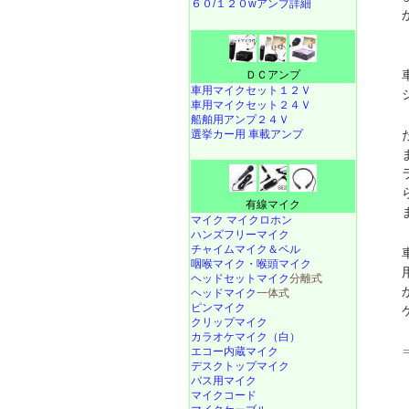
６０/１２０wアンプ詳細
ＤＣアンプ
車用マイクセット１２Ｖ
車用マイクセット２４Ｖ
船舶用アンプ２４Ｖ
選挙カー用 車載アンプ
有線マイク
マイク マイクロホン
ハンズフリーマイク
チャイムマイク＆ベル
咽喉マイク・喉頭マイク
ヘッドセットマイク
分離式
ヘッドマイク
一体式
ピンマイク
クリップマイク
カラオケマイク（白）
エコー内蔵マイク
デスクトップマイク
バス用マイク
マイクコード