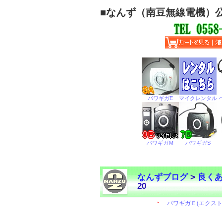
■
なんず（南豆無線電機）
なんずブログ
>
良く
20