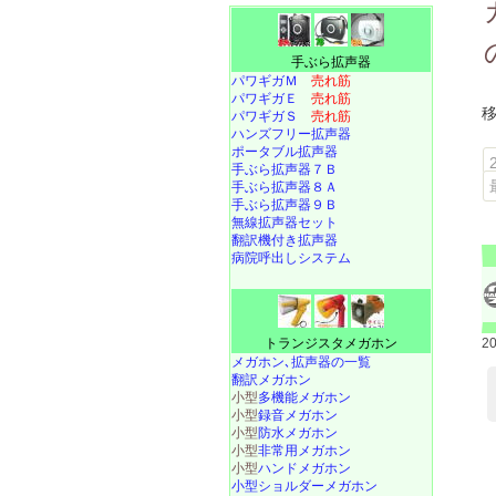
手ぶら拡声器
パワギガＭ
売れ筋
パワギガＥ
売れ筋
パワギガＳ
売れ筋
ハンズフリー拡声器
ポータブル拡声器
手ぶら拡声器７Ｂ
手ぶら拡声器８Ａ
手ぶら拡声器９Ｂ
無線拡声器セット
翻訳機付き拡声器
病院呼出しシステム
2
トランジスタメガホン
メガホン､拡声器の一覧
翻訳メガホン
小型
多機能メガホン
小型
録音メガホン
小型
防水メガホン
小型
非常用メガホン
小型
ハンドメガホン
小型ショルダーメガホン