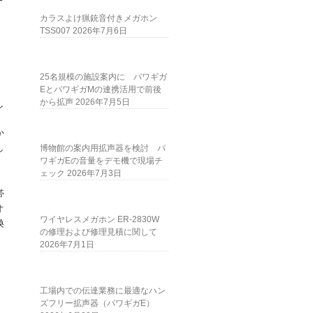
カラスよけ猟銃音付きメガホン
TSS007
2026年7月6日
。
25名規模の施設案内に パワギガ
EとパワギガMの連携活用で前後
から拡声
2026年7月5日
し
か
し
博物館の案内用拡声器を検討 パ
ワギガEの音量をデモ機で現場チ
ェック
2026年7月3日
帯
オ
ワイヤレスメガホン ER-2830W
換
の修理および修理見積に関して
2026年7月1日
工場内での伝達業務に最適なハン
ズフリー拡声器（パワギガE）