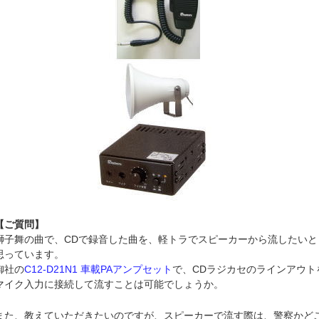
【ご質問】
獅子舞の曲で、CDで録音した曲を、軽トラでスピーカーから流したいと
思っています。
御社の
C12-D21N1 車載PAアンプセット
で、CDラジカセのラインアウト
マイク入力に接続して流すことは可能でしょうか。
また、教えていただきたいのですが、スピーカーで流す際は、警察かど