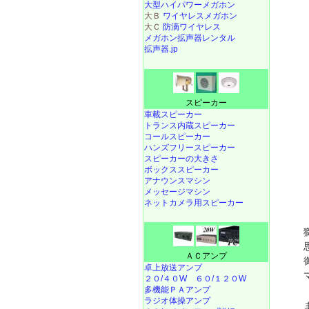
大型ハイパワーメガホン
大Ｂ
ワイヤレスメガホン
大Ｃ
防滴ワイヤレス
メガホン拡声器レンタル
拡声器.jp
スピーカー
車載スピーカー
トランス内蔵スピーカー
コールスピーカー
ハンズフリースピーカー
スピーカーの大きさ
ボックススピーカー
アナウンスマシン
メッセージマシン
ネットカメラ用スピーカー
ＡＣアンプ
卓上放送アンプ
２０/４０W
６０/１２０W
多機能ＰＡアンプ
ラジオ体操アンプ