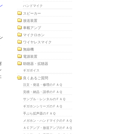
ヤレ
ハンドマイク
スピーカー
放送装置
車載アンプ
マイクロホン
ン
ワイヤレスマイク
、
無線機
電源装置
何
助聴器・拡聴器
レ
ギガボイス
た
良くあるご質問
注文・発送・修理のＦＡＱ
見積・納品・請求のＦＡＱ
サンプル・レンタルのＦＡＱ
ギガホンシリーズのＦＡＱ
手ぶら拡声器のＦＡＱ
メガホン・ハンドマイクのＦＡＱ
ＡＣアンプ・放送アンプのＦＡＱ