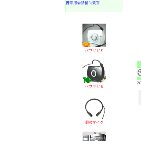
携帯用会話補助装置
パワギガＥ
2
パワギガＳ
咽喉マイク