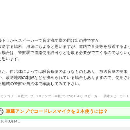
軽トラからスピーカーで音楽流す際の届け出の件ですが、
放送する場所、用途にもよると思いますが、道路で音楽等を放送するよ
な場合は、警察署で道路使用許可などを取る必要がでてくるのではない
と思います。
また、自治体によっては騒音条例のようなものもあり、放送音量の制限
や、放送地域の制限などが決められている場合もありますので、使用さ
る地域の警察や自治体で確認してみて下さい。
カテゴリ：
車載アンプ
,
ＤＣアンプ・車載アンプのＦＡＱ
,
スピーカー・防水スピーカＦＡ
車載アンプでコードレスマイクを２本使うには？
016年3月14日