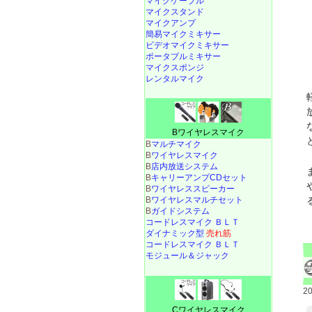
マイクケーブル
マイクスタンド
マイクアンプ
簡易マイクミキサー
ビデオマイクミキサー
ポータブルミキサー
マイクスポンジ
レンタルマイク
Bワイヤレスマイク
B
マルチマイク
B
ワイヤレスマイク
B
店内放送システム
B
キャリーアンプCDセット
B
ワイヤレススピーカー
B
ワイヤレスマルチセット
B
ガイドシステム
コードレスマイク ＢＬＴ
ダイナミック型
売れ筋
コードレスマイク ＢＬＴ
モジュール＆ジャック
2
Cワイヤレスマイク