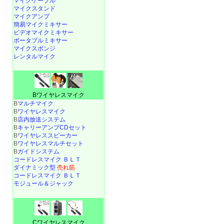
マイクケーブル
マイクスタンド
マイクアンプ
簡易マイクミキサー
ビデオマイクミキサー
ポータブルミキサー
マイクスポンジ
レンタルマイク
Bワイヤレスマイク
B
マルチマイク
B
ワイヤレスマイク
B
店内放送システム
B
キャリーアンプCDセット
B
ワイヤレススピーカー
B
ワイヤレスマルチセット
B
ガイドシステム
コードレスマイク ＢＬＴ
ダイナミック型
売れ筋
コードレスマイク ＢＬＴ
モジュール＆ジャック
Cワイヤレスマイク