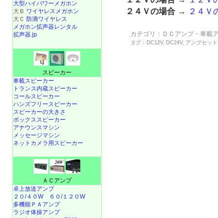
大型ハイパワーメガホン
２４Ｖの場合
→
２４Ｖ
大Ｂ
ワイヤレスメガホン
大Ｃ
防滴ワイヤレス
メガホン拡声器レンタル
カテゴリ：
ＤＣアンプ・車載
拡声器.jp
タグ：
DC12V
,
DC24V
,
アンプセット
スピーカー
車載スピーカー
トランス内蔵スピーカー
コールスピーカー
ハンズフリースピーカー
スピーカーの大きさ
ボックススピーカー
アナウンスマシン
メッセージマシン
ネットカメラ用スピーカー
ＡＣアンプ
卓上放送アンプ
２０/４０W
６０/１２０W
多機能ＰＡアンプ
ラジオ体操アンプ