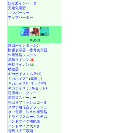
矩形波インバータ
安定化電源
コンバーター
アップバーター
その他
窓口用インターホン
順番表示器・番号表示器
作業連絡システム
消防サイレン
赤
手動サイレン
緑
助聴器
ギガボイス＋ (ﾜｲﾔﾚｽ)
ギガボイスY (耳掛け)
ギガボイスN (ネック型)
ギガボイス (フルセット)
誘導棒ハイグレード
着信音スピーカー
呼出音フラッシュコール
スマホ着信音フラッシュ
水中電話
・
防水作業連絡
ドライブスルーシステム
ハンドマイク機能表
ハンドマイク大きさ
電気式人工喉頭