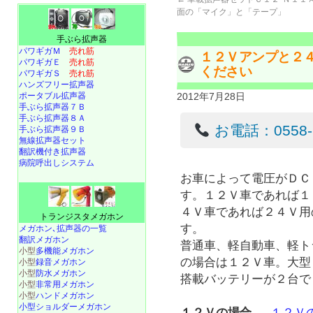
面の「マイク」と「テープ」
手ぶら拡声器
パワギガＭ
売れ筋
１２Ｖアンプと２
パワギガＥ
売れ筋
ください
パワギガＳ
売れ筋
ハンズフリー拡声器
ポータブル拡声器
2012年7月28日
手ぶら拡声器７Ｂ
手ぶら拡声器８Ａ
お電話：0558-22
手ぶら拡声器９Ｂ
無線拡声器セット
翻訳機付き拡声器
病院呼出しシステム
お車によって電圧がＤＣ
す。１２Ｖ車であれば１
４Ｖ車であれば２４Ｖ用
トランジスタメガホン
す。
メガホン､拡声器の一覧
翻訳メガホン
普通車、軽自動車、軽ト
小型
多機能メガホン
の場合は１２Ｖ車。大型
小型
録音メガホン
小型
防水メガホン
搭載バッテリーが２台で
小型
非常用メガホン
小型
ハンドメガホン
小型ショルダーメガホン
１２Ｖの場合
→
１２Ｖ