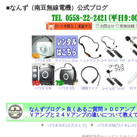
■
なんず（南豆無線電機）公式ブログ
なんずブログ
>
良くあるご質問
>
ＤＣアンプ
Ｖアンプと２４Ｖアンプの違いについて教え
←
車載拡声器セットＣ１２-Ｎ１１