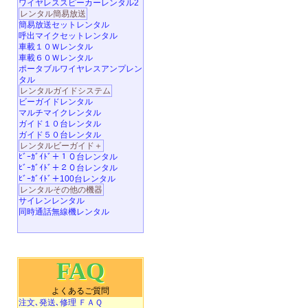
ワイヤレススピーカーレンタル2
レンタル簡易放送
簡易放送セットレンタル
呼出マイクセットレンタル
車載１０Ｗレンタル
車載６０Ｗレンタル
ポータブルワイヤレスアンプレン
タル
レンタルガイドシステム
ビーガイドレンタル
マルチマイクレンタル
ガイド１０台レンタル
ガイド５０台レンタル
レンタルビーガイド＋
ﾋﾞｰｶﾞｲﾄﾞ＋１０台レンタル
ﾋﾞｰｶﾞｲﾄﾞ＋２０台レンタル
ﾋﾞｰｶﾞｲﾄﾞ＋100台レンタル
レンタルその他の機器
サイレンレンタル
同時通話無線機レンタル
FAQ
よくあるご質問
注文､発送､修理 ＦＡＱ