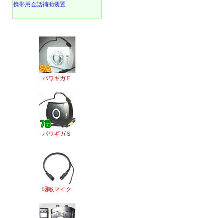
携帯用会話補助装置
パワギガＥ
パワギガＳ
咽喉マイク