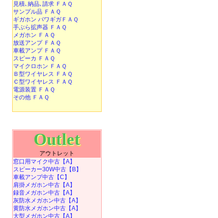
見積､納品､請求 ＦＡＱ
サンプル品 ＦＡＱ
ギガホン パワギガＦＡＱ
手ぶら拡声器 ＦＡＱ
メガホン ＦＡＱ
放送アンプ ＦＡＱ
車載アンプ ＦＡＱ
スピーカ ＦＡＱ
マイクロホン ＦＡＱ
Ｂ型ワイヤレス ＦＡＱ
Ｃ型ワイヤレス ＦＡＱ
電源装置 ＦＡＱ
その他 ＦＡＱ
Outlet
アウトレット
窓口用マイク中古【A】
スピーカー30W中古【B】
車載アンプ中古【C】
肩掛メガホン中古【A】
録音メガホン中古【A】
灰防水メガホン中古【A】
黄防水メガホン中古【A】
大型メガホン中古【A】