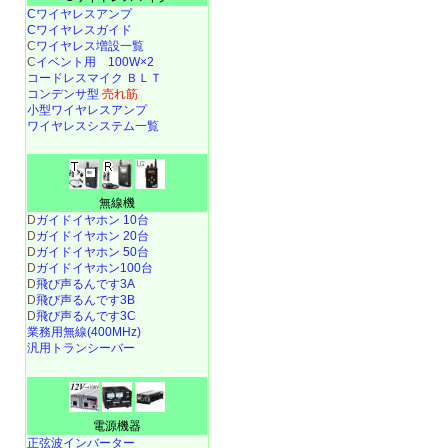
Cワイヤレスアンプ
Cワイヤレスガイド
C
ワイヤレス増設一覧
C
イベント用 100W×2
コードレスマイク ＢＬＴ
コンデンサ型
売れ筋
小型ワイヤレスアンプ
ワイヤレスシステム一覧
無線機
D
ガイドイヤホン 10台
D
ガイドイヤホン 20台
D
ガイドイヤホン 50台
D
ガイドイヤホン100台
D
飛び声るんです3A
D
飛び声るんです3B
D
飛び声るんです3C
業務用無線(400MHz)
汎用トランシーバー
電源機器
正弦波インバーター