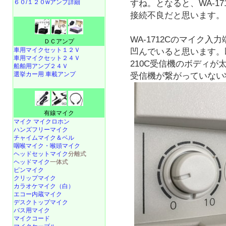
６０/１２０wアンプ詳細
すね。となると、WA-1
接続不良だと思います。
WA-1712Cのマイク
ＤＣアンプ
車用マイクセット１２Ｖ
凹んでいると思います。
車用マイクセット２４Ｖ
210C受信機のボディ
船舶用アンプ２４Ｖ
選挙カー用 車載アンプ
受信機が繋がっていない
有線マイク
マイク マイクロホン
ハンズフリーマイク
チャイムマイク＆ベル
咽喉マイク・喉頭マイク
ヘッドセットマイク
分離式
ヘッドマイク
一体式
ピンマイク
クリップマイク
カラオケマイク（白）
エコー内蔵マイク
デスクトップマイク
バス用マイク
マイクコード