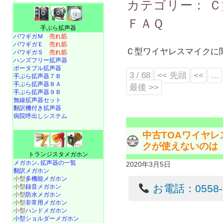
カテゴリー：
Ｃ
ＦＡＱ
手ぶら拡声器
パワギガＭ
売れ筋
パワギガＥ
売れ筋
Ｃ型ワイヤレスマイクに
パワギガＳ
売れ筋
ハンズフリー拡声器
ポータブル拡声器
3 / 68
<< 先頭
<<
…
手ぶら拡声器７Ｂ
手ぶら拡声器８Ａ
最後 >>
手ぶら拡声器９Ｂ
無線拡声器セット
翻訳機付き拡声器
病院呼出しシステム
中古TOAワイヤ
クが使えないのは
トランジスタメガホン
メガホン､拡声器の一覧
2020年3月5日
翻訳メガホン
小型
多機能メガホン
お電話：0558-22
小型
録音メガホン
小型
防水メガホン
小型
非常用メガホン
小型
ハンドメガホン
小型ショルダーメガホン