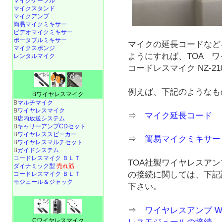
マイクケーブル
マイクスタンド
マイクアンプ
簡易マイクミキサー
ビデオマイクミキサー
ポータブルミキサー
マイクの延長コードなど
マイクスポンジ
ようにすれば、TOA ワ
レンタルマイク
コードレスマイク NZ-
例えば、下記のようなも
Bワイヤレスマイク
B
マルチマイク
B
ワイヤレスマイク
⇒
マイク延長コード １
B
店内放送システム
B
キャリーアンプCDセット
B
ワイヤレススピーカー
⇒
簡易マイクミキサー 
B
ワイヤレスマルチセット
B
ガイドシステム
コードレスマイク ＢＬＴ
TOA社製ワイヤレスアン
ダイナミック型
売れ筋
の接続に関しては、下記
コードレスマイク ＢＬＴ
モジュール＆ジャック
下さい。
⇒
ワイヤレスアンプ WA
Cワイヤレスマイク