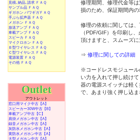
修理期間、修理代金等は
見積､納品､請求 ＦＡＱ
サンプル品 ＦＡＱ
損のため、保証期間内の
ギガホン パワギガＦＡＱ
手ぶら拡声器 ＦＡＱ
メガホン ＦＡＱ
修理の依頼に関しては、
放送アンプ ＦＡＱ
（PDF/GIF）を印刷
車載アンプ ＦＡＱ
スピーカ ＦＡＱ
頂けますと、スムーズに
マイクロホン ＦＡＱ
Ｂ型ワイヤレス ＦＡＱ
Ｃ型ワイヤレス ＦＡＱ
⇒
修理に関しての詳細
電源装置 ＦＡＱ
その他 ＦＡＱ
※コードレスモジュール
い力を入れて押し続けて
器の電源スイッチは軽く押
Outlet
で、あまり強く押し込ま
アウトレット
窓口用マイク中古【A】
スピーカー30W中古【B】
車載アンプ中古【C】
肩掛メガホン中古【A】
録音メガホン中古【A】
灰防水メガホン中古【A】
黄防水メガホン中古【A】
大型メガホン中古【A】