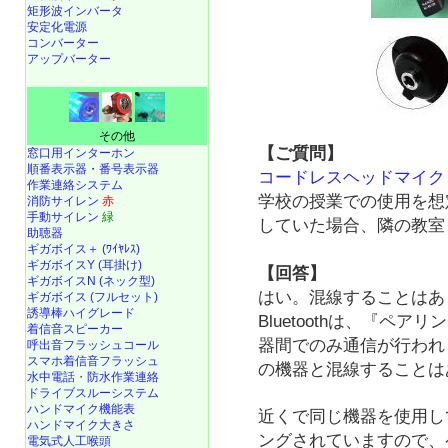
矩形波インバータ
安定化電源
コンバーター
アップバーター
その他
【ご質問】
窓口用インターホン
順番表示器・番号表示器
コードレスヘッドマイク NZ
作業連絡システム
学校の授業での使用を想
消防サイレン
赤
手動サイレン
緑
していた場合、隣の教室
助聴器
ギガボイス＋ (ﾜｲﾔﾚｽ)
ギガボイスY (耳掛け)
【回答】
ギガボイスN (ネック型)
はい。混線することはあ
ギガボイス (フルセット)
誘導棒ハイグレード
Bluetoothは、『ペ
着信音スピーカー
器間でのみ通信が行われ
呼出音フラッシュコール
スマホ着信音フラッシュ
の機器と混線することは
水中電話
・
防水作業連絡
ドライブスルーシステム
ハンドマイク機能表
近くで同じ機器を使用し
ハンドマイク大きさ
ングされていますので、
電気式人工喉頭