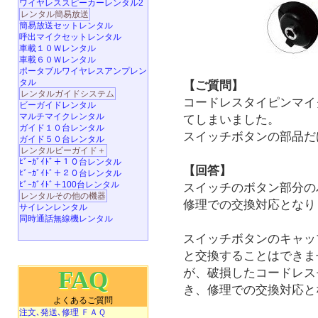
ワイヤレススピーカーレンタル2
レンタル簡易放送
簡易放送セットレンタル
呼出マイクセットレンタル
車載１０Ｗレンタル
車載６０Ｗレンタル
ポータブルワイヤレスアンプレン
タル
【ご質問】
レンタルガイドシステム
コードレスタイピンマイ
ビーガイドレンタル
マルチマイクレンタル
てしまいました。
ガイド１０台レンタル
スイッチボタンの部品だ
ガイド５０台レンタル
レンタルビーガイド＋
ﾋﾞｰｶﾞｲﾄﾞ＋１０台レンタル
【回答】
ﾋﾞｰｶﾞｲﾄﾞ＋２０台レンタル
ﾋﾞｰｶﾞｲﾄﾞ＋100台レンタル
スイッチのボタン部分の
レンタルその他の機器
修理での交換対応となり
サイレンレンタル
同時通話無線機レンタル
スイッチボタンのキャッ
と交換することはできま
が、破損したコードレス
FAQ
き、修理での交換対応と
よくあるご質問
注文､発送､修理 ＦＡＱ