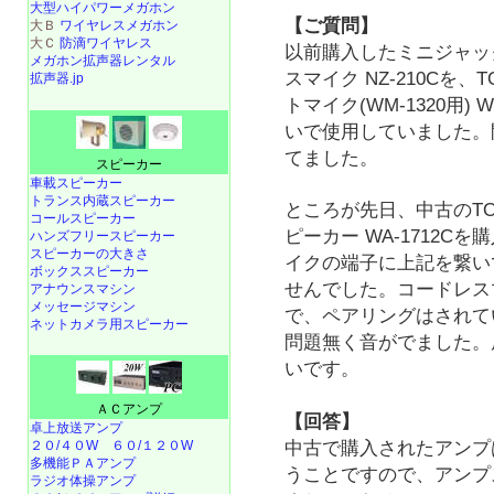
大型ハイパワーメガホン
【ご質問】
大Ｂ
ワイヤレスメガホン
大Ｃ
防滴ワイヤレス
以前購入したミニジャッ
メガホン拡声器レンタル
スマイク NZ-210Cを、
拡声器.jp
トマイク(WM-1320用) W
いで使用していました。
てました。
スピーカー
車載スピーカー
トランス内蔵スピーカー
ところが先日、中古のT
コールスピーカー
ピーカー WA-1712C
ハンズフリースピーカー
スピーカーの大きさ
イクの端子に上記を繋い
ボックススピーカー
せんでした。コードレス
アナウンスマシン
メッセージマシン
で、ペアリングはされて
ネットカメラ用スピーカー
問題無く音がでました。
いです。
ＡＣアンプ
【回答】
卓上放送アンプ
２０/４０W
６０/１２０W
中古で購入されたアンプ
多機能ＰＡアンプ
うことですので、アンプ
ラジオ体操アンプ