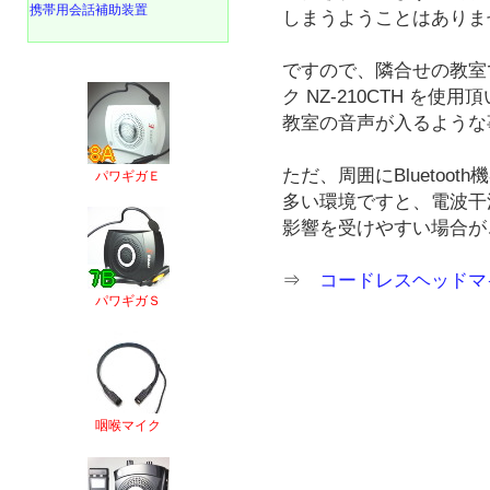
携帯用会話補助装置
しまうようことはありま
ですので、隣合せの教室
ク NZ-210CTH を
教室の音声が入るような
ただ、周囲にBluetoot
パワギガＥ
多い環境ですと、電波干
影響を受けやすい場合が
⇒
コードレスヘッドマイク
パワギガＳ
咽喉マイク