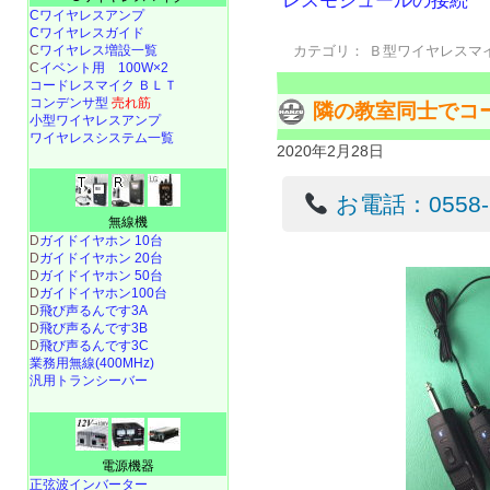
レスモジュールの接続
Cワイヤレスアンプ
Cワイヤレスガイド
C
ワイヤレス増設一覧
カテゴリ：
Ｂ型ワイヤレスマ
C
イベント用 100W×2
コードレスマイク ＢＬＴ
コンデンサ型
売れ筋
隣の教室同士でコ
小型ワイヤレスアンプ
ワイヤレスシステム一覧
2020年2月28日
お電話：0558-22
無線機
D
ガイドイヤホン 10台
D
ガイドイヤホン 20台
D
ガイドイヤホン 50台
D
ガイドイヤホン100台
D
飛び声るんです3A
D
飛び声るんです3B
D
飛び声るんです3C
業務用無線(400MHz)
汎用トランシーバー
電源機器
正弦波インバーター