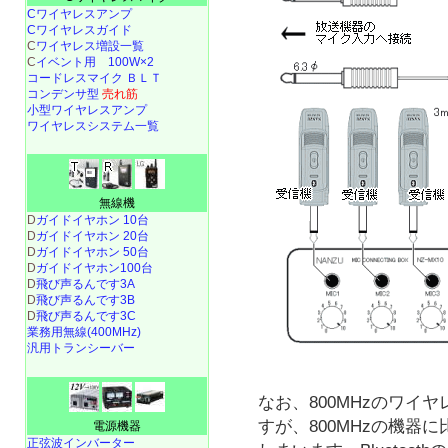
Cワイヤレスアンプ
Cワイヤレスガイド
C
ワイヤレス増設一覧
C
イベント用 100W×2
コードレスマイク ＢＬＴ
コンデンサ型
売れ筋
小型ワイヤレスアンプ
ワイヤレスシステム一覧
無線機
D
ガイドイヤホン 10台
D
ガイドイヤホン 20台
D
ガイドイヤホン 50台
D
ガイドイヤホン100台
D
飛び声るんです3A
D
飛び声るんです3B
D
飛び声るんです3C
業務用無線(400MHz)
汎用トランシーバー
なお、800MHzのワイ
すが、800MHzの機器
電源機器
正弦波インバーター