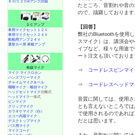
６０/１２０wアンプ詳細
たところ、音割れや音の
ので、躊躇しております
ＤＣアンプ
【回答】
車用マイクセット１２Ｖ
弊社のBluetoothを
車用マイクセット２４Ｖ
船舶用アンプ２４Ｖ
スマイク）は、講演会や
選挙カー用 車載アンプ
イブなど、様々な用途で
ート注文も頂いておりま
有線マイク
⇒
コードレスピンマイク 
マイク マイクロホン
ハンズフリーマイク
チャイムマイク＆ベル
⇒
コードレスヘッドマイク
咽喉マイク・喉頭マイク
ヘッドセットマイク
分離式
ヘッドマイク
一体式
音質に関しては、使用さ
ピンマイク
とも言えないところでは
クリップマイク
カラオケマイク（白）
で使用されるのであれば
エコー内蔵マイク
だとは思います。
デスクトップマイク
バス用マイク
マイクコード