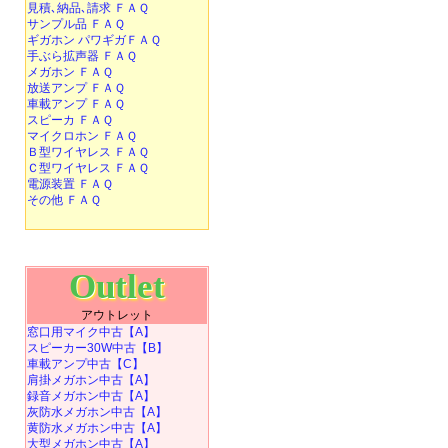
見積､納品､請求 ＦＡＱ
サンプル品 ＦＡＱ
ギガホン パワギガＦＡＱ
手ぶら拡声器 ＦＡＱ
メガホン ＦＡＱ
放送アンプ ＦＡＱ
車載アンプ ＦＡＱ
スピーカ ＦＡＱ
マイクロホン ＦＡＱ
Ｂ型ワイヤレス ＦＡＱ
Ｃ型ワイヤレス ＦＡＱ
電源装置 ＦＡＱ
その他 ＦＡＱ
Outlet
アウトレット
窓口用マイク中古【A】
スピーカー30W中古【B】
車載アンプ中古【C】
肩掛メガホン中古【A】
録音メガホン中古【A】
灰防水メガホン中古【A】
黄防水メガホン中古【A】
大型メガホン中古【A】