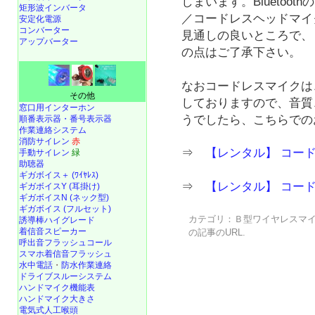
しまいます。Bluetoot
矩形波インバータ
／コードレスヘッドマイク 
安定化電源
コンバーター
見通しの良いところで、
アップバーター
の点はご了承下さい。
なおコードレスマイクは
その他
しておりますので、音質
窓口用インターホン
うでしたら、こちらでの
順番表示器・番号表示器
作業連絡システム
消防サイレン
赤
⇒
【レンタル】 コードレ
手動サイレン
緑
助聴器
ギガボイス＋ (ﾜｲﾔﾚｽ)
⇒
【レンタル】 コード
ギガボイスY (耳掛け)
ギガボイスN (ネック型)
ギガボイス (フルセット)
カテゴリ：
Ｂ型ワイヤレスマ
誘導棒ハイグレード
着信音スピーカー
の記事の
URL
.
呼出音フラッシュコール
スマホ着信音フラッシュ
水中電話
・
防水作業連絡
ドライブスルーシステム
ハンドマイク機能表
ハンドマイク大きさ
電気式人工喉頭