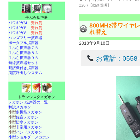
220R【動画説明】
手ぶら拡声器
パワギガＭ
売れ筋
800MHz帯ワイヤレ
パワギガＥ
売れ筋
れ替え
パワギガＳ
売れ筋
ハンズフリー拡声器
ポータブル拡声器
2018年9月18日
手ぶら拡声器７Ｂ
手ぶら拡声器８Ａ
お電話：0558-22
手ぶら拡声器９Ｂ
無線拡声器セット
翻訳機付き拡声器
病院呼出しシステム
トランジスタメガホン
メガホン､拡声器の一覧
翻訳メガホン
小型
多機能メガホン
小型
録音メガホン
小型
防水メガホン
小型
非常用メガホン
小型
ハンドメガホン
小型ショルダーメガホン