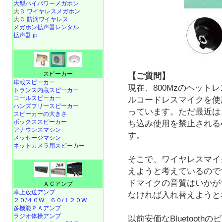
大型ハイパワーメガホン
大Ｂ
ワイヤレスメガホン
大Ｃ
防滴ワイヤレス
メガホン拡声器レンタル
拡声器.jp
スピーカー
【ご質問】
車載スピーカー
現在、800Mzのヘット
トランス内蔵スピーカー
コールスピーカー
ルコードレスマイクを使
ハンズフリースピーカー
っています。ただ最近は、
スピーカーの大きさ
ボックススピーカー
ち込み使用を禁止される
アナウンスマシン
す。
メッセージマシン
ネットカメラ用スピーカー
そこで、ワイヤレスマイクを
えようと考えているので
ドマイクの音質はいかが
ＡＣアンプ
卓上放送アンプ
なければ入れ替えようと
２０/４０W
６０/１２０W
多機能ＰＡアンプ
ラジオ体操アンプ
以前安価なBluetoot