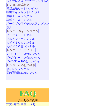
ワイヤレススピーカーレンタル2
レンタル簡易放送
簡易放送セットレンタル
呼出マイクセットレンタル
車載１０Ｗレンタル
車載６０Ｗレンタル
ポータブルワイヤレスアンプレン
タル
レンタルガイドシステム
ビーガイドレンタル
マルチマイクレンタル
ガイド１０台レンタル
ガイド５０台レンタル
レンタルビーガイド＋
ﾋﾞｰｶﾞｲﾄﾞ＋１０台レンタル
ﾋﾞｰｶﾞｲﾄﾞ＋２０台レンタル
ﾋﾞｰｶﾞｲﾄﾞ＋100台レンタル
レンタルその他の機器
サイレンレンタル
同時通話無線機レンタル
FAQ
よくあるご質問
注文､発送､修理 ＦＡＱ