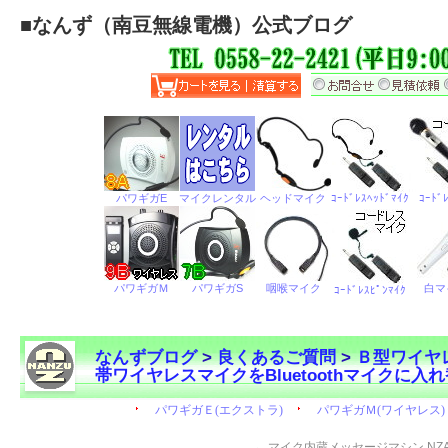
■
なんず（南豆無線電機）公式ブログ
なんずブログ
>
良くあるご質問
>
Ｂ型ワイヤ
帯ワイヤレスマイクをBluetoothマイクに入
←
マイク内蔵メッセージマシン NZA