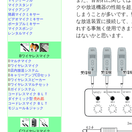
また、音割れに関しては
マイクケーブル
マイクスタンド
クや放送機器の性能を超
マイクアンプ
しまうことが多いです。
簡易マイクミキサー
ビデオマイクミキサー
な放送装置に接続して、
ポータブルミキサー
れする事無く使用できま
マイクスポンジ
レンタルマイク
はないかと思います。
Bワイヤレスマイク
B
マルチマイク
B
ワイヤレスマイク
B
店内放送システム
B
キャリーアンプCDセット
B
ワイヤレススピーカー
B
ワイヤレスマルチセット
B
ガイドシステム
コードレスマイク ＢＬＴ
ダイナミック型
売れ筋
コードレスマイク ＢＬＴ
モジュール＆ジャック
Cワイヤレスマイク