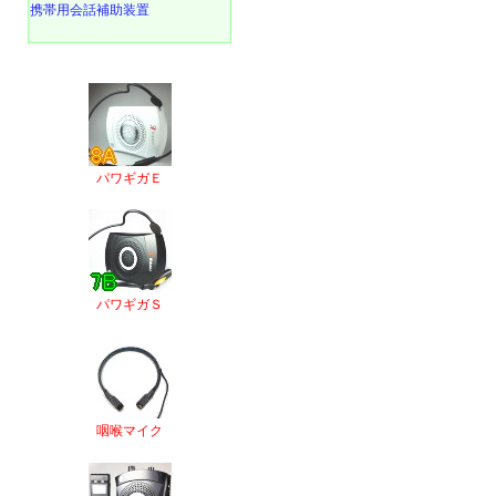
携帯用会話補助装置
パワギガＥ
パワギガＳ
咽喉マイク