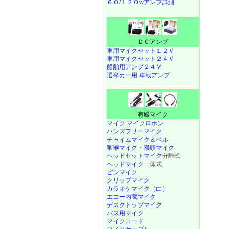
６０/１２０wアンプ詳細
ＤＣアンプ
車用マイクセット１２Ｖ
車用マイクセット２４Ｖ
船舶用アンプ２４Ｖ
選挙カー用 車載アンプ
有線マイク
マイク マイクロホン
ハンズフリーマイク
チャイムマイク＆ベル
咽喉マイク・喉頭マイク
ヘッドセットマイク
分離式
ヘッドマイク
一体式
ピンマイク
クリップマイク
カラオケマイク（白）
エコー内蔵マイク
デスクトップマイク
バス用マイク
マイクコード