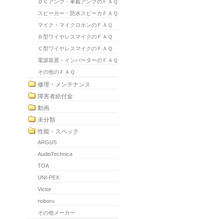
ＤＣアンプ・車載アンプのＦＡＱ
スピーカー・防水スピーカＦＡＱ
マイク・マイクロホンのＦＡＱ
Ｂ型ワイヤレスマイクのＦＡＱ
Ｃ型ワイヤレスマイクのＦＡＱ
電源装置・インバーターのＦＡＱ
その他のＦＡＱ
修理・メンテナンス
障害者給付金
動画
未分類
性能・スペック
ARGUS
AudioTechnica
TOA
UNI-PEX
Victor
noboru
その他メーカー