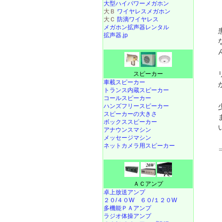
大型ハイパワーメガホン
大Ｂ
ワイヤレスメガホン
大Ｃ
防滴ワイヤレス
メガホン拡声器レンタル
拡声器.jp
スピーカー
車載スピーカー
トランス内蔵スピーカー
コールスピーカー
ハンズフリースピーカー
スピーカーの大きさ
ボックススピーカー
アナウンスマシン
メッセージマシン
ネットカメラ用スピーカー
ＡＣアンプ
卓上放送アンプ
２０/４０W
６０/１２０W
多機能ＰＡアンプ
ラジオ体操アンプ