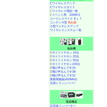
Cワイヤレスアンプ
Cワイヤレスガイド
C
ワイヤレス増設一覧
C
イベント用 100W×2
コードレスマイク ＢＬＴ
コンデンサ型
売れ筋
小型ワイヤレスアンプ
ワイヤレスシステム一覧
無線機
D
ガイドイヤホン 10台
D
ガイドイヤホン 20台
D
ガイドイヤホン 50台
D
ガイドイヤホン100台
D
飛び声るんです3A
D
飛び声るんです3B
D
飛び声るんです3C
業務用無線(400MHz)
汎用トランシーバー
電源機器
正弦波インバーター