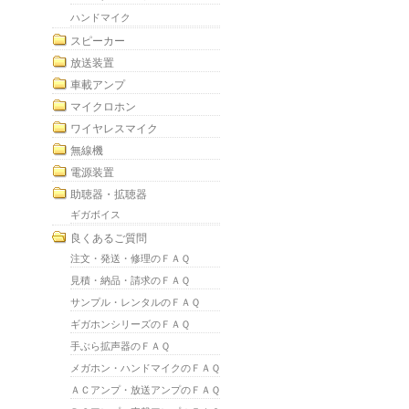
ハンドマイク
スピーカー
放送装置
車載アンプ
マイクロホン
ワイヤレスマイク
無線機
電源装置
助聴器・拡聴器
ギガボイス
良くあるご質問
注文・発送・修理のＦＡＱ
見積・納品・請求のＦＡＱ
サンプル・レンタルのＦＡＱ
ギガホンシリーズのＦＡＱ
手ぶら拡声器のＦＡＱ
メガホン・ハンドマイクのＦＡＱ
ＡＣアンプ・放送アンプのＦＡＱ