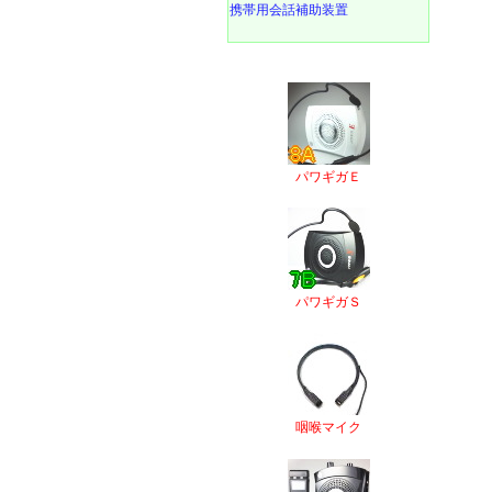
携帯用会話補助装置
パワギガＥ
パワギガＳ
咽喉マイク