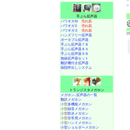
レ
手ぶら拡声器
パワギガＭ
売れ筋
パワギガＥ
売れ筋
パワギガＳ
売れ筋
2
ハンズフリー拡声器
ポータブル拡声器
手ぶら拡声器７Ｂ
手ぶら拡声器８Ａ
手ぶら拡声器９Ｂ
無線拡声器セット
翻訳機付き拡声器
病院呼出しシステム
トランジスタメガホン
メガホン､拡声器の一覧
翻訳メガホン
小型
多機能メガホン
小型
録音メガホン
小型
防水メガホン
小型
非常用メガホン
小型
ハンドメガホン
小型ショルダーメガホン