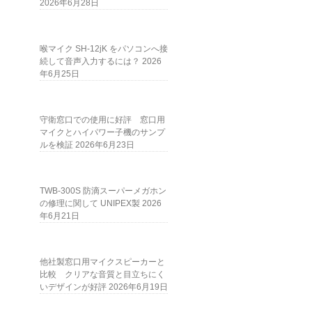
2026年6月28日
喉マイク SH-12jK をパソコンへ接
続して音声入力するには？
2026
年6月25日
守衛窓口での使用に好評 窓口用
マイクとハイパワー子機のサンプ
ルを検証
2026年6月23日
TWB-300S 防滴スーパーメガホン
の修理に関して UNIPEX製
2026
年6月21日
他社製窓口用マイクスピーカーと
比較 クリアな音質と目立ちにく
いデザインが好評
2026年6月19日