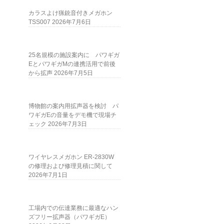
カラスよけ猟銃音付きメガホン
TSS007
2026年7月6日
25名規模の施設案内に パワギガ
EとパワギガMの連携活用で前後
から拡声
2026年7月5日
博物館の案内用拡声器を検討 パ
ワギガEの音量をデモ機で現場チ
ェック
2026年7月3日
ワイヤレスメガホン ER-2830W
の修理および修理見積に関して
2026年7月1日
工場内での伝達業務に最適なハン
ズフリー拡声器（パワギガE）