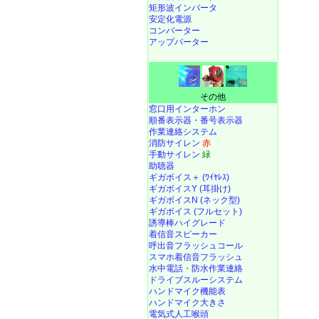
矩形波インバータ
安定化電源
コンバーター
アップバーター
その他
窓口用インターホン
順番表示器・番号表示器
作業連絡システム
消防サイレン
赤
手動サイレン
緑
助聴器
ギガボイス＋ (ﾜｲﾔﾚｽ)
ギガボイスY (耳掛け)
ギガボイスN (ネック型)
ギガボイス (フルセット)
誘導棒ハイグレード
着信音スピーカー
呼出音フラッシュコール
スマホ着信音フラッシュ
水中電話
・
防水作業連絡
ドライブスルーシステム
ハンドマイク機能表
ハンドマイク大きさ
電気式人工喉頭