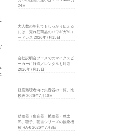
ガＳの性能の違いは？
2026年7月
24日
え
大人数の朝礼でもしっかり伝える
には 売れ筋商品のパワギガMコ
ードレス
2026年7月15日
ガ
会社説明会ブースでのマイクスピ
ーカーに好適／レンタルも対応
み
2026年7月13日
た
軽度難聴者向け集音器の一覧、比
較表
2026年7月10日
助聴器（集音器・拡聴器）聴太
郎、聴子、聴吉シリーズの後継機
種 HA-6
2026年7月8日