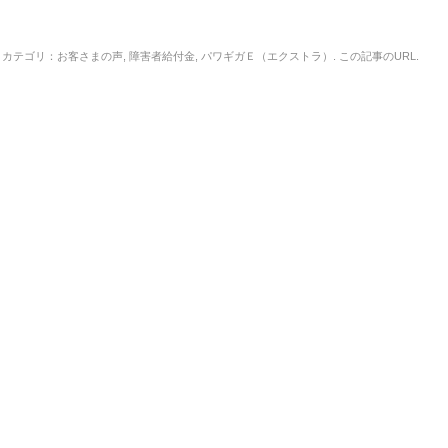
カテゴリ：
お客さまの声
,
障害者給付金
,
パワギガＥ（エクストラ）
. この記事の
URL
.