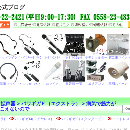
公式ブログ
ら拡声器
>
パワギガＥ（エクストラ）
>
病気で筋力が
こえないので
ワイヤレスマイク３本対応の小型ワイヤ
ワイヤレスマイク５本のレンタルに関