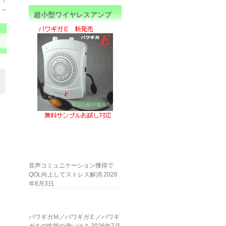
→
超小型ワイヤレスアンプ
音声コミュニケーション獲得で
QOL向上してストレス解消
2026
年8月3日
パワギガＭ／パワギガＥ／パワギ