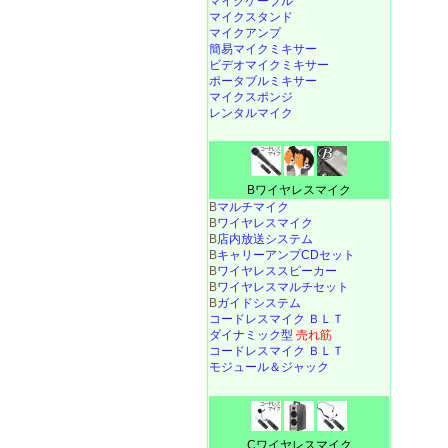
マイクケーブル
マイクスタンド
マイクアンプ
簡易マイクミキサー
ビデオマイクミキサー
ポータブルミキサー
マイクスポンジ
レンタルマイク
Bワイヤレスマイク
B
マルチマイク
B
ワイヤレスマイク
B
店内放送システム
B
キャリーアンプCDセット
B
ワイヤレススピーカー
B
ワイヤレスマルチセット
B
ガイドシステム
コードレスマイク ＢＬＴ
ダイナミック型
売れ筋
コードレスマイク ＢＬＴ
モジュール＆ジャック
Cワイヤレスマイク