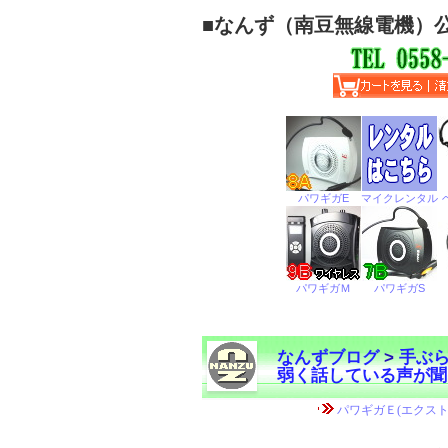
■
なんず（南豆無線電機）
なんずブログ
>
手ぶ
弱く話している声が聞
←