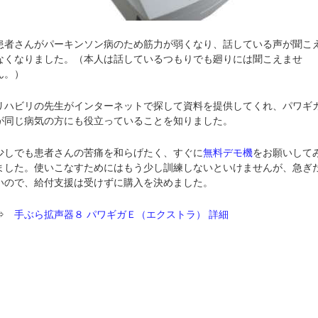
患者さんがパーキンソン病のため筋力が弱くなり、話している声が聞こ
なくなりました。（本人は話しているつもりでも廻りには聞こえませ
ん。）
リハビリの先生がインターネットで探して資料を提供してくれ、パワギ
が同じ病気の方にも役立っていることを知りました。
少しでも患者さんの苦痛を和らげたく、すぐに
無料デモ機
をお願いして
ました。使いこなすためにはもう少し訓練しないといけませんが、急ぎ
いので、給付支援は受けずに購入を決めました。
⇒
手ぶら拡声器８ パワギガＥ（エクストラ） 詳細