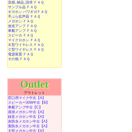
見積､納品､請求 ＦＡＱ
サンプル品 ＦＡＱ
ギガホン パワギガＦＡＱ
手ぶら拡声器 ＦＡＱ
メガホン ＦＡＱ
放送アンプ ＦＡＱ
車載アンプ ＦＡＱ
スピーカ ＦＡＱ
マイクロホン ＦＡＱ
Ｂ型ワイヤレス ＦＡＱ
Ｃ型ワイヤレス ＦＡＱ
電源装置 ＦＡＱ
その他 ＦＡＱ
Outlet
アウトレット
窓口用マイク中古【A】
スピーカー30W中古【B】
車載アンプ中古【C】
肩掛メガホン中古【A】
録音メガホン中古【A】
灰防水メガホン中古【A】
黄防水メガホン中古【A】
大型メガホン中古【A】