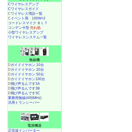
Cワイヤレスアンプ
Cワイヤレスガイド
C
ワイヤレス増設一覧
C
イベント用 100W×2
コードレスマイク ＢＬＴ
コンデンサ型
売れ筋
小型ワイヤレスアンプ
ワイヤレスシステム一覧
無線機
D
ガイドイヤホン 10台
D
ガイドイヤホン 20台
D
ガイドイヤホン 50台
D
ガイドイヤホン100台
D
飛び声るんです3A
D
飛び声るんです3B
D
飛び声るんです3C
業務用無線(400MHz)
汎用トランシーバー
電源機器
正弦波インバーター