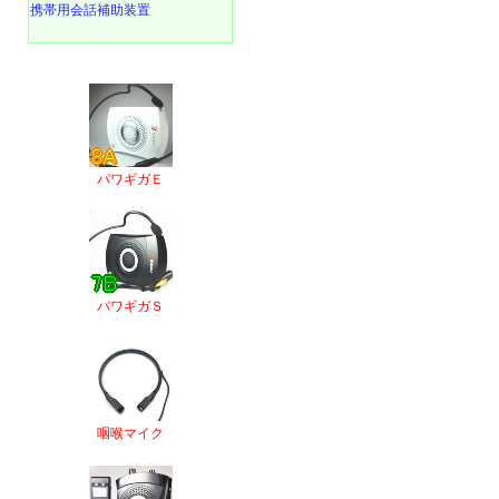
携帯用会話補助装置
パワギガＥ
パワギガＳ
咽喉マイク