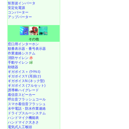
矩形波インバータ
安定化電源
コンバーター
アップバーター
その他
窓口用インターホン
順番表示器・番号表示器
作業連絡システム
消防サイレン
赤
手動サイレン
緑
助聴器
ギガボイス＋ (ﾜｲﾔﾚｽ)
ギガボイスY (耳掛け)
ギガボイスN (ネック型)
ギガボイス (フルセット)
誘導棒ハイグレード
着信音スピーカー
呼出音フラッシュコール
スマホ着信音フラッシュ
水中電話
・
防水作業連絡
ドライブスルーシステム
ハンドマイク機能表
ハンドマイク大きさ
電気式人工喉頭