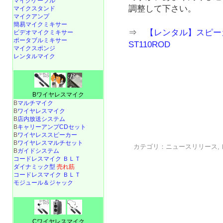
マイクケーブル
調整して下さい。
マイクスタンド
マイクアンプ
簡易マイクミキサー
⇒
【レンタル】スピーカ
ビデオマイクミキサー
ポータブルミキサー
ST110ROD
マイクスポンジ
レンタルマイク
Bワイヤレスマイク
B
マルチマイク
B
ワイヤレスマイク
B
店内放送システム
B
キャリーアンプCDセット
B
ワイヤレススピーカー
B
ワイヤレスマルチセット
カテゴリ：
ニュースリリース
,
B
ガイドシステム
コードレスマイク ＢＬＴ
ダイナミック型
売れ筋
コードレスマイク ＢＬＴ
モジュール＆ジャック
Cワイヤレスマイク