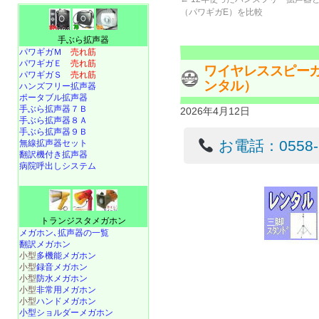
（パワギガE）を比較
手ぶら拡声器
パワギガＭ
売れ筋
パワギガＥ
売れ筋
ワイヤレススピーカー
パワギガＳ
売れ筋
ンタル）
ハンズフリー拡声器
ポータブル拡声器
手ぶら拡声器７Ｂ
2026年4月12日
手ぶら拡声器８Ａ
手ぶら拡声器９Ｂ
お電話：0558-22
無線拡声器セット
翻訳機付き拡声器
病院呼出しシステム
トランジスタメガホン
メガホン､拡声器の一覧
翻訳メガホン
小型
多機能メガホン
小型
録音メガホン
小型
防水メガホン
小型
非常用メガホン
小型
ハンドメガホン
小型ショルダーメガホン