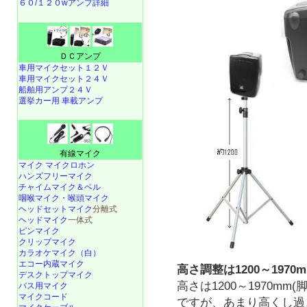
６０/１２０wアンプ詳細
ＤＣアンプ
車用マイクセット１２Ｖ
車用マイクセット２４Ｖ
船舶用アンプ２４Ｖ
選挙カー用 車載アンプ
有線マイク
マイク マイクロホン
ハンズフリーマイク
チャイムマイク＆ベル
咽喉マイク・喉頭マイク
ヘッドセットマイク
分離式
ヘッドマイク
一体式
ピンマイク
クリップマイク
カラオケマイク（白）
エコー内蔵マイク
高さ調整は1200～1970
デスクトップマイク
高さは1200～1970mm
バス用マイク
マイクコード
ですが、あまり高くし過