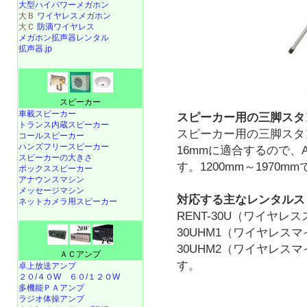
大型ハイパワーメガホン
大Ｂ
ワイヤレスメガホン
大Ｃ
防滴ワイヤレス
メガホン拡声器レンタル
拡声器.jp
スピーカー
車載スピーカー
スピーカー用の三脚スタ
トランス内蔵スピーカー
スピーカー用の三脚スタ
コールスピーカー
ハンズフリースピーカー
16mmに適合するので、APS
スピーカーの大きさ
す。1200mm～1970
ボックススピーカー
アナウンスマシン
メッセージマシン
対応する主なレンタルス
ネットカメラ用スピーカー
RENT-30U（ワイヤレス
30UHM1（ワイヤレスマ
30UHM2（ワイヤレス
ＡＣアンプ
す。
卓上放送アンプ
２０/４０W
６０/１２０W
多機能ＰＡアンプ
ラジオ体操アンプ