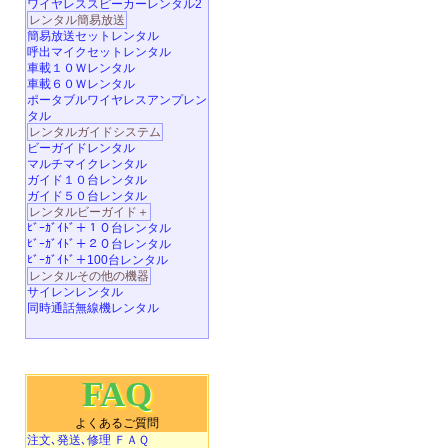
ワイヤレススピーカーレンタル2
レンタル簡易放送
簡易放送セットレンタル
呼出マイクセットレンタル
車載１０Ｗレンタル
車載６０Ｗレンタル
ポータブルワイヤレスアンプレン
タル
レンタルガイドシステム
ビーガイドレンタル
マルチマイクレンタル
ガイド１０台レンタル
ガイド５０台レンタル
レンタルビーガイド＋
ﾋﾞｰｶﾞｲﾄﾞ＋１０台レンタル
ﾋﾞｰｶﾞｲﾄﾞ＋２０台レンタル
ﾋﾞｰｶﾞｲﾄﾞ＋100台レンタル
レンタルその他の機器
サイレンレンタル
同時通話無線機レンタル
FAQ
よくあるご質問
注文､発送､修理 ＦＡＱ