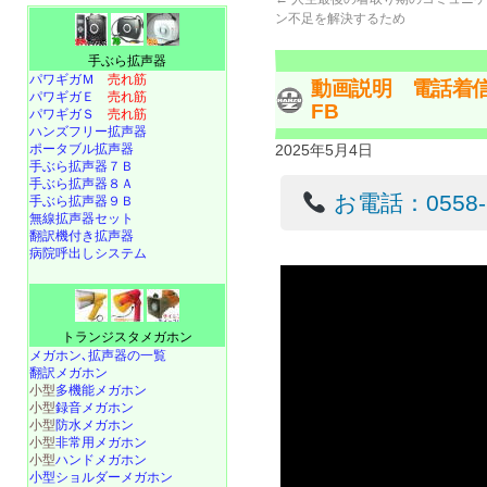
ン不足を解決するため
手ぶら拡声器
パワギガＭ
売れ筋
動画説明 電話着信を
パワギガＥ
売れ筋
FB
パワギガＳ
売れ筋
ハンズフリー拡声器
ポータブル拡声器
2025年5月4日
手ぶら拡声器７Ｂ
手ぶら拡声器８Ａ
お電話：0558-22
手ぶら拡声器９Ｂ
無線拡声器セット
翻訳機付き拡声器
病院呼出しシステム
トランジスタメガホン
メガホン､拡声器の一覧
翻訳メガホン
小型
多機能メガホン
小型
録音メガホン
小型
防水メガホン
小型
非常用メガホン
小型
ハンドメガホン
小型ショルダーメガホン