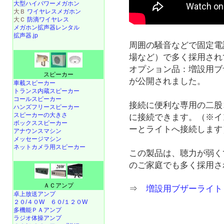
大型ハイパワーメガホン
大Ｂ
ワイヤレスメガホン
大Ｃ
防滴ワイヤレス
メガホン拡声器レンタル
拡声器.jp
周囲の騒音などで固定電
場など）で多く採用されて
オプション品：増設用ブザー
スピーカー
が公開されました。
車載スピーカー
トランス内蔵スピーカー
コールスピーカー
接続に便利な専用の二股
ハンズフリースピーカー
スピーカーの大きさ
に接続できます。（※イ
ボックススピーカー
ーとライトへ接続します
アナウンスマシン
メッセージマシン
ネットカメラ用スピーカー
この製品は、聴力が弱く
のご家庭でも多く採用さ
ＡＣアンプ
⇒
増設用ブザーライト N
卓上放送アンプ
２０/４０W
６０/１２０W
多機能ＰＡアンプ
ラジオ体操アンプ