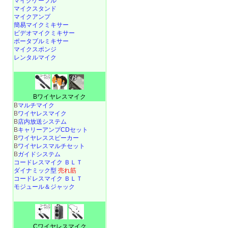
マイクケーブル
マイクスタンド
マイクアンプ
簡易マイクミキサー
ビデオマイクミキサー
ポータブルミキサー
マイクスポンジ
レンタルマイク
Bワイヤレスマイク
B
マルチマイク
B
ワイヤレスマイク
B
店内放送システム
B
キャリーアンプCDセット
B
ワイヤレススピーカー
B
ワイヤレスマルチセット
B
ガイドシステム
コードレスマイク ＢＬＴ
ダイナミック型
売れ筋
コードレスマイク ＢＬＴ
モジュール＆ジャック
Cワイヤレスマイク