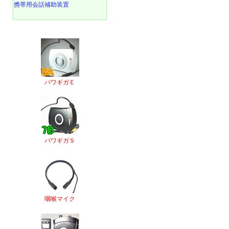
携帯用会話補助装置
パワギガＥ
パワギガＳ
咽喉マイク