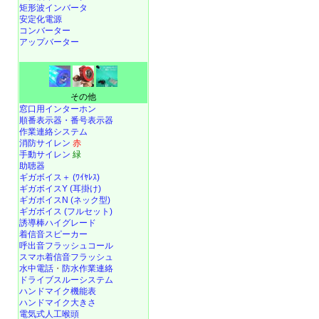
矩形波インバータ
安定化電源
コンバーター
アップバーター
その他
窓口用インターホン
順番表示器・番号表示器
作業連絡システム
消防サイレン
赤
手動サイレン
緑
助聴器
ギガボイス＋ (ﾜｲﾔﾚｽ)
ギガボイスY (耳掛け)
ギガボイスN (ネック型)
ギガボイス (フルセット)
誘導棒ハイグレード
着信音スピーカー
呼出音フラッシュコール
スマホ着信音フラッシュ
水中電話
・
防水作業連絡
ドライブスルーシステム
ハンドマイク機能表
ハンドマイク大きさ
電気式人工喉頭