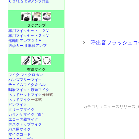
６０/１２０wアンプ詳細
ＤＣアンプ
車用マイクセット１２Ｖ
車用マイクセット２４Ｖ
船舶用アンプ２４Ｖ
⇒
呼出音フラッシュコール
選挙カー用 車載アンプ
有線マイク
マイク マイクロホン
ハンズフリーマイク
チャイムマイク＆ベル
咽喉マイク・喉頭マイク
ヘッドセットマイク
分離式
ヘッドマイク
一体式
ピンマイク
カテゴリ：
ニュースリリース
,
クリップマイク
カラオケマイク（白）
エコー内蔵マイク
デスクトップマイク
バス用マイク
マイクコード