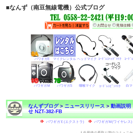
■
なんず（南豆無線電機）公式ブログ
なんずブログ
>
ニュースリリース
>
動画説明
せ NZT-382-FB
←
人生最後の看取り期のコミュニケ