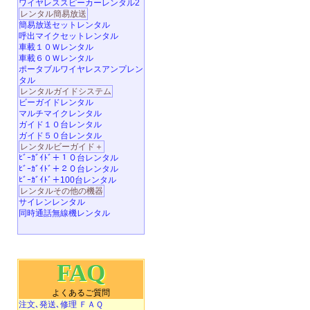
ワイヤレススピーカーレンタル2
レンタル簡易放送
簡易放送セットレンタル
呼出マイクセットレンタル
車載１０Ｗレンタル
車載６０Ｗレンタル
ポータブルワイヤレスアンプレン
タル
レンタルガイドシステム
ビーガイドレンタル
マルチマイクレンタル
ガイド１０台レンタル
ガイド５０台レンタル
レンタルビーガイド＋
ﾋﾞｰｶﾞｲﾄﾞ＋１０台レンタル
ﾋﾞｰｶﾞｲﾄﾞ＋２０台レンタル
ﾋﾞｰｶﾞｲﾄﾞ＋100台レンタル
レンタルその他の機器
サイレンレンタル
同時通話無線機レンタル
FAQ
よくあるご質問
注文､発送､修理 ＦＡＱ