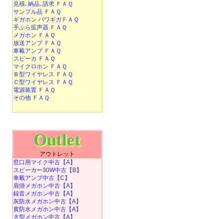
見積､納品､請求 ＦＡＱ
サンプル品 ＦＡＱ
ギガホン パワギガＦＡＱ
手ぶら拡声器 ＦＡＱ
メガホン ＦＡＱ
放送アンプ ＦＡＱ
車載アンプ ＦＡＱ
スピーカ ＦＡＱ
マイクロホン ＦＡＱ
Ｂ型ワイヤレス ＦＡＱ
Ｃ型ワイヤレス ＦＡＱ
電源装置 ＦＡＱ
その他 ＦＡＱ
Outlet
アウトレット
窓口用マイク中古【A】
スピーカー30W中古【B】
車載アンプ中古【C】
肩掛メガホン中古【A】
録音メガホン中古【A】
灰防水メガホン中古【A】
黄防水メガホン中古【A】
大型メガホン中古【A】