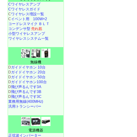
Cワイヤレスアンプ
Cワイヤレスガイド
C
ワイヤレス増設一覧
C
イベント用 100W×2
コードレスマイク ＢＬＴ
コンデンサ型
売れ筋
小型ワイヤレスアンプ
ワイヤレスシステム一覧
無線機
D
ガイドイヤホン 10台
D
ガイドイヤホン 20台
D
ガイドイヤホン 50台
D
ガイドイヤホン100台
D
飛び声るんです3A
D
飛び声るんです3B
D
飛び声るんです3C
業務用無線(400MHz)
汎用トランシーバー
電源機器
正弦波インバーター