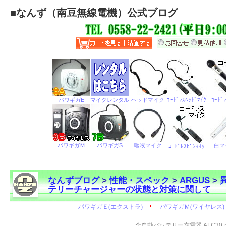
■
なんず（南豆無線電機）公式ブログ
なんずブログ
>
性能・スペック
>
ARGUS
>
テリーチャージャーの状態と対策に関して
←
全自動バッテリー充電器 AFC30