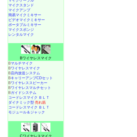
マイクケーブル
マイクスタンド
マイクアンプ
簡易マイクミキサー
ビデオマイクミキサー
ポータブルミキサー
マイクスポンジ
レンタルマイク
Bワイヤレスマイク
B
マルチマイク
B
ワイヤレスマイク
B
店内放送システム
B
キャリーアンプCDセット
B
ワイヤレススピーカー
B
ワイヤレスマルチセット
B
ガイドシステム
コードレスマイク ＢＬＴ
ダイナミック型
売れ筋
コードレスマイク ＢＬＴ
モジュール＆ジャック
Cワイヤレスマイク