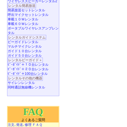
ワイヤレススピーカーレンタル2
レンタル簡易放送
簡易放送セットレンタル
呼出マイクセットレンタル
車載１０Ｗレンタル
車載６０Ｗレンタル
ポータブルワイヤレスアンプレン
タル
レンタルガイドシステム
ビーガイドレンタル
マルチマイクレンタル
ガイド１０台レンタル
ガイド５０台レンタル
レンタルビーガイド＋
ﾋﾞｰｶﾞｲﾄﾞ＋１０台レンタル
ﾋﾞｰｶﾞｲﾄﾞ＋２０台レンタル
ﾋﾞｰｶﾞｲﾄﾞ＋100台レンタル
レンタルその他の機器
サイレンレンタル
同時通話無線機レンタル
FAQ
よくあるご質問
注文､発送､修理 ＦＡＱ