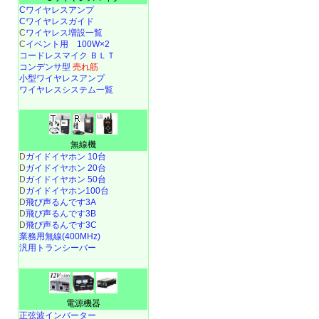
Cワイヤレスアンプ
Cワイヤレスガイド
C
ワイヤレス増設一覧
C
イベント用 100W×2
コードレスマイク ＢＬＴ
コンデンサ型
売れ筋
小型ワイヤレスアンプ
ワイヤレスシステム一覧
無線機
D
ガイドイヤホン 10台
D
ガイドイヤホン 20台
D
ガイドイヤホン 50台
D
ガイドイヤホン100台
D
飛び声るんです3A
D
飛び声るんです3B
D
飛び声るんです3C
業務用無線(400MHz)
汎用トランシーバー
電源機器
正弦波インバーター