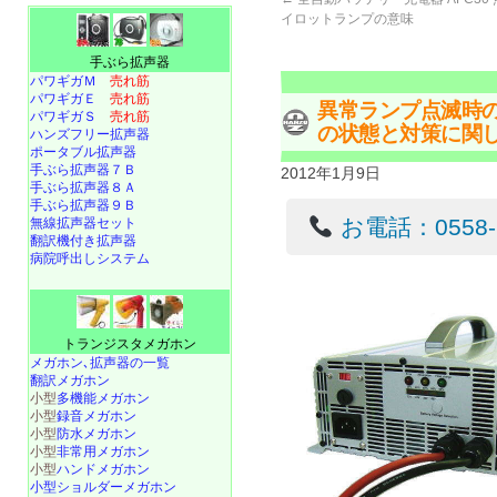
イロットランプの意味
手ぶら拡声器
パワギガＭ
売れ筋
パワギガＥ
売れ筋
異常ランプ点滅時
パワギガＳ
売れ筋
の状態と対策に関
ハンズフリー拡声器
ポータブル拡声器
手ぶら拡声器７Ｂ
2012年1月9日
手ぶら拡声器８Ａ
手ぶら拡声器９Ｂ
お電話：0558-22
無線拡声器セット
翻訳機付き拡声器
病院呼出しシステム
トランジスタメガホン
メガホン､拡声器の一覧
翻訳メガホン
小型
多機能メガホン
小型
録音メガホン
小型
防水メガホン
小型
非常用メガホン
小型
ハンドメガホン
小型ショルダーメガホン