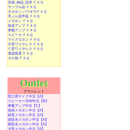
見積､納品､請求 ＦＡＱ
サンプル品 ＦＡＱ
ギガホン パワギガＦＡＱ
手ぶら拡声器 ＦＡＱ
メガホン ＦＡＱ
放送アンプ ＦＡＱ
車載アンプ ＦＡＱ
スピーカ ＦＡＱ
マイクロホン ＦＡＱ
Ｂ型ワイヤレス ＦＡＱ
Ｃ型ワイヤレス ＦＡＱ
電源装置 ＦＡＱ
その他 ＦＡＱ
Outlet
アウトレット
窓口用マイク中古【A】
スピーカー30W中古【B】
車載アンプ中古【C】
肩掛メガホン中古【A】
録音メガホン中古【A】
灰防水メガホン中古【A】
黄防水メガホン中古【A】
大型メガホン中古【A】