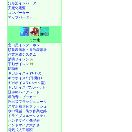
矩形波インバータ
安定化電源
コンバーター
アップバーター
その他
窓口用インターホン
順番表示器・番号表示器
作業連絡システム
消防サイレン
赤
手動サイレン
緑
助聴器
ギガボイス＋ (ﾜｲﾔﾚｽ)
ギガボイスY (耳掛け)
ギガボイスN (ネック型)
ギガボイス (フルセット)
誘導棒ハイグレード
着信音スピーカー
呼出音フラッシュコール
スマホ着信音フラッシュ
水中電話
・
防水作業連絡
ドライブスルーシステム
ハンドマイク機能表
ハンドマイク大きさ
電気式人工喉頭