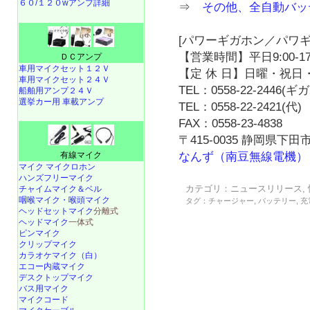
６０/１２０wアンプ詳細
⇒
その他、全自動バッ
[パワーギガホン／パワギ
【営業時間】平日9:00-17
ＤＣアンプ
車用マイクセット１２Ｖ
【定 休 日】日曜・祝日・
車用マイクセット２４Ｖ
TEL：0558-22-2446(
船舶用アンプ２４Ｖ
選挙カー用 車載アンプ
TEL：0558-22-2421(代)
FAX：0558-23-4838
〒415-0035 静岡県下田市
なんず（南豆無線電機）
有線マイク
マイク マイクロホン
ハンズフリーマイク
カテゴリ：
ニュースリリース
,
チャイムマイク＆ベル
咽喉マイク・喉頭マイク
タグ：
チャージャー
,
バッテリー
,
充
ヘッドセットマイク
分離式
ヘッドマイク
一体式
ピンマイク
クリップマイク
カラオケマイク（白）
エコー内蔵マイク
デスクトップマイク
バス用マイク
マイクコード