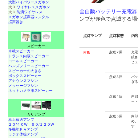
大型ハイパワーメガホン
大Ｂ
ワイヤレスメガホン
全自動バッテリー充電器 A
大Ｃ
防滴ワイヤレス
メガホン拡声器レンタル
ンプが赤色で点滅する場
拡声器.jp
点灯ランプ
点灯状態
内
スピーカー
車載スピーカー
赤色
点滅２回
充
トランス内蔵スピーカー
続
コールスピーカー
ヒ
ハンズフリースピーカー
スピーカーの大きさ
ボックススピーカー
点滅３回
バ
アナウンスマシン
ぎ
メッセージマシン
ネットカメラ用スピーカー
点滅４回
内
ー
ＡＣアンプ
点滅５回
内
卓上放送アンプ
め
２０/４０W
６０/１２０W
す
多機能ＰＡアンプ
ラジオ体操アンプ