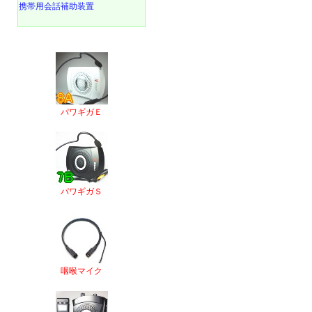
携帯用会話補助装置
パワギガＥ
パワギガＳ
咽喉マイク