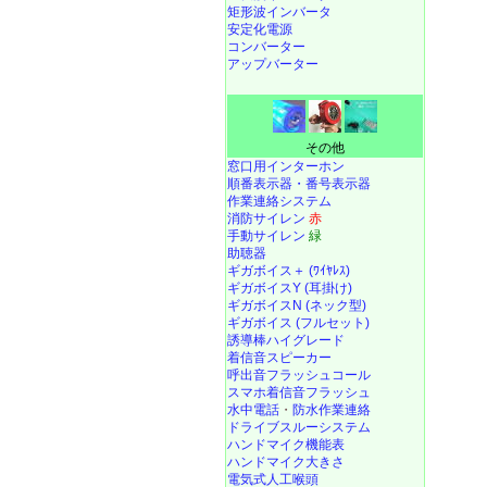
矩形波インバータ
安定化電源
コンバーター
アップバーター
その他
窓口用インターホン
順番表示器・番号表示器
作業連絡システム
消防サイレン
赤
手動サイレン
緑
助聴器
ギガボイス＋ (ﾜｲﾔﾚｽ)
ギガボイスY (耳掛け)
ギガボイスN (ネック型)
ギガボイス (フルセット)
誘導棒ハイグレード
着信音スピーカー
呼出音フラッシュコール
スマホ着信音フラッシュ
水中電話
・
防水作業連絡
ドライブスルーシステム
ハンドマイク機能表
ハンドマイク大きさ
電気式人工喉頭