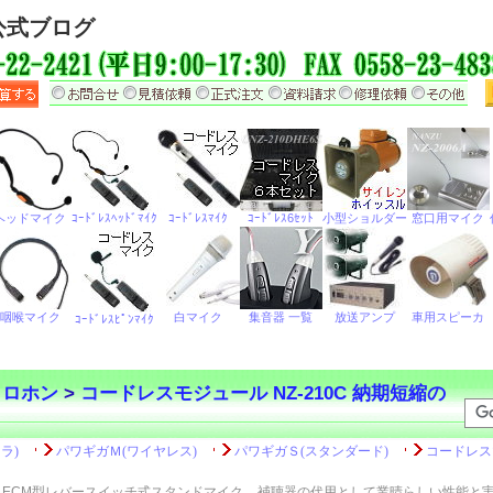
公式ブログ
クロホン
>
コードレスモジュール NZ-210C 納期短縮の
ECM型レバースイッチ式スタンドマイク
補聴器の代用として業晴らしい性能と