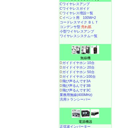
Cワイヤレスアンプ
Cワイヤレスガイド
C
ワイヤレス増設一覧
C
イベント用 100W×2
コードレスマイク ＢＬＴ
コンデンサ型
売れ筋
小型ワイヤレスアンプ
ワイヤレスシステム一覧
無線機
D
ガイドイヤホン 10台
D
ガイドイヤホン 20台
D
ガイドイヤホン 50台
D
ガイドイヤホン100台
D
飛び声るんです3A
D
飛び声るんです3B
D
飛び声るんです3C
業務用無線(400MHz)
汎用トランシーバー
電源機器
正弦波インバーター