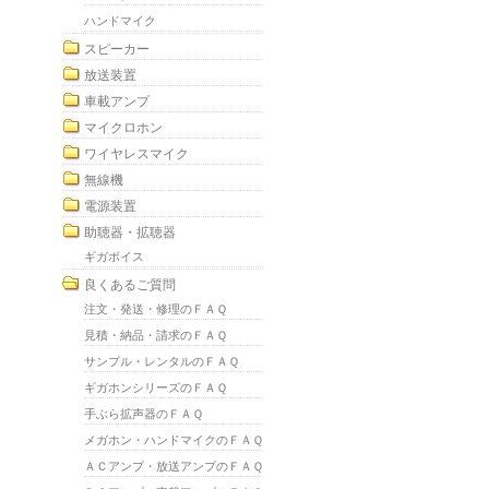
ハンドマイク
スピーカー
放送装置
車載アンプ
マイクロホン
ワイヤレスマイク
無線機
電源装置
助聴器・拡聴器
ギガボイス
良くあるご質問
注文・発送・修理のＦＡＱ
見積・納品・請求のＦＡＱ
サンプル・レンタルのＦＡＱ
ギガホンシリーズのＦＡＱ
手ぶら拡声器のＦＡＱ
メガホン・ハンドマイクのＦＡＱ
ＡＣアンプ・放送アンプのＦＡＱ