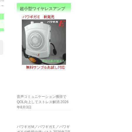
2
→
超小型ワイヤレスアンプ
音声コミュニケーション獲得で
QOL向上してストレス解消
2026
年8月3日
パワギガＭ／パワギガＥ／パワギ