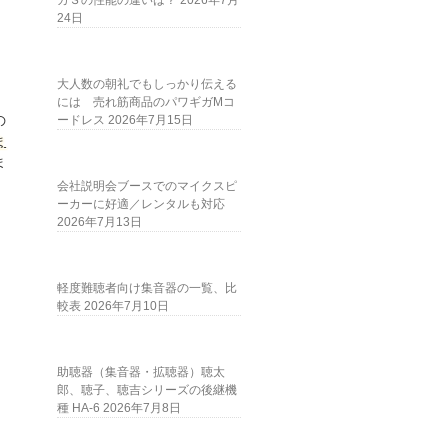
ガＳの性能の違いは？
2026年7月
24日
大人数の朝礼でもしっかり伝える
には 売れ筋商品のパワギガMコ
の
ードレス
2026年7月15日
ま
ま
会社説明会ブースでのマイクスピ
ーカーに好適／レンタルも対応
2026年7月13日
軽度難聴者向け集音器の一覧、比
較表
2026年7月10日
助聴器（集音器・拡聴器）聴太
郎、聴子、聴吉シリーズの後継機
種 HA-6
2026年7月8日