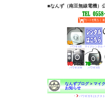
■
なんず（南豆無線電機）
なんずブログ
>
マイ
お知らせ
←