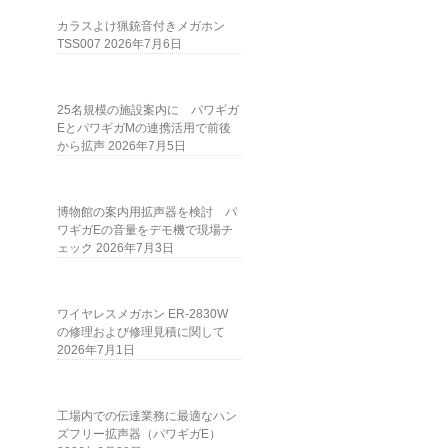
カラスよけ猟銃音付きメガホン
TSS007
2026年7月6日
25名規模の施設案内に パワギガ
EとパワギガMの連携活用で前後
から拡声
2026年7月5日
博物館の案内用拡声器を検討 パ
ワギガEの音量をデモ機で現場チ
ェック
2026年7月3日
ワイヤレスメガホン ER-2830W
の修理および修理見積に関して
2026年7月1日
工場内での伝達業務に最適なハン
ズフリー拡声器（パワギガE）