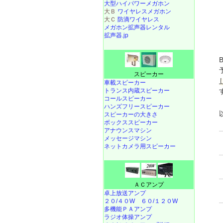
大型ハイパワーメガホン
大Ｂ
ワイヤレスメガホン
大Ｃ
防滴ワイヤレス
メガホン拡声器レンタル
拡声器.jp
スピーカー
車載スピーカー
トランス内蔵スピーカー
コールスピーカー
ハンズフリースピーカー
スピーカーの大きさ
ボックススピーカー
アナウンスマシン
メッセージマシン
ネットカメラ用スピーカー
ＡＣアンプ
卓上放送アンプ
２０/４０W
６０/１２０W
多機能ＰＡアンプ
ラジオ体操アンプ