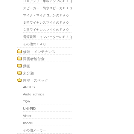
ＤＣアンプ・車載アンプのＦＡＱ
スピーカー・防水スピーカＦＡＱ
マイク・マイクロホンのＦＡＱ
Ｂ型ワイヤレスマイクのＦＡＱ
Ｃ型ワイヤレスマイクのＦＡＱ
電源装置・インバーターのＦＡＱ
その他のＦＡＱ
修理・メンテナンス
障害者給付金
動画
未分類
性能・スペック
ARGUS
AudioTechnica
TOA
UNI-PEX
Victor
noboru
その他メーカー