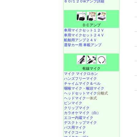
６０/１２０wアンプ詳細
ＤＣアンプ
車用マイクセット１２Ｖ
車用マイクセット２４Ｖ
船舶用アンプ２４Ｖ
選挙カー用 車載アンプ
有線マイク
マイク マイクロホン
ハンズフリーマイク
チャイムマイク＆ベル
咽喉マイク・喉頭マイク
ヘッドセットマイク
分離式
ヘッドマイク
一体式
ピンマイク
クリップマイク
カラオケマイク（白）
エコー内蔵マイク
デスクトップマイク
バス用マイク
マイクコード