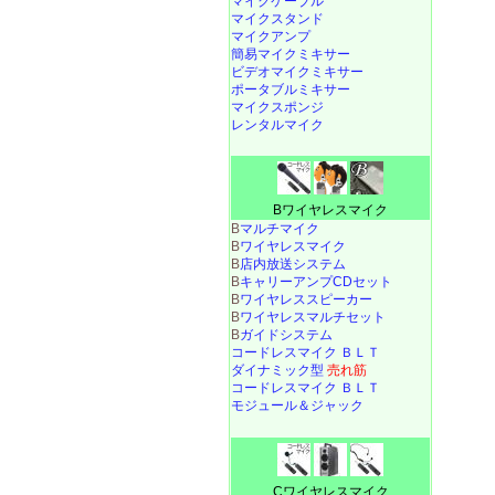
マイクケーブル
マイクスタンド
マイクアンプ
簡易マイクミキサー
ビデオマイクミキサー
ポータブルミキサー
マイクスポンジ
レンタルマイク
Bワイヤレスマイク
B
マルチマイク
B
ワイヤレスマイク
B
店内放送システム
B
キャリーアンプCDセット
B
ワイヤレススピーカー
B
ワイヤレスマルチセット
B
ガイドシステム
コードレスマイク ＢＬＴ
ダイナミック型
売れ筋
コードレスマイク ＢＬＴ
モジュール＆ジャック
Cワイヤレスマイク