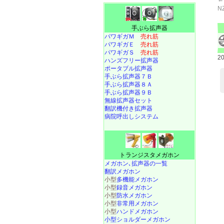
N
手ぶら拡声器
パワギガＭ
売れ筋
パワギガＥ
売れ筋
パワギガＳ
売れ筋
2
ハンズフリー拡声器
ポータブル拡声器
手ぶら拡声器７Ｂ
手ぶら拡声器８Ａ
手ぶら拡声器９Ｂ
無線拡声器セット
翻訳機付き拡声器
病院呼出しシステム
トランジスタメガホン
メガホン､拡声器の一覧
翻訳メガホン
小型
多機能メガホン
小型
録音メガホン
小型
防水メガホン
小型
非常用メガホン
小型
ハンドメガホン
小型ショルダーメガホン