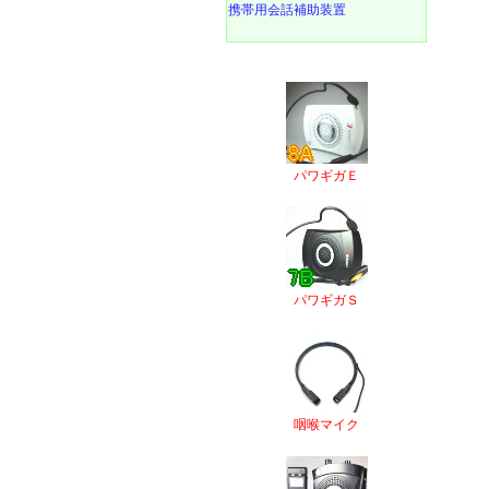
携帯用会話補助装置
パワギガＥ
パワギガＳ
咽喉マイク