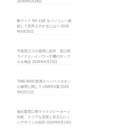
2026年6月28日
喉マイク SH-12jK をパソコンへ接
続して音声入力するには？
2026
年6月25日
守衛窓口での使用に好評 窓口用
マイクとハイパワー子機のサンプ
ルを検証
2026年6月23日
TWB-300S 防滴スーパーメガホン
の修理に関して UNIPEX製
2026
年6月21日
他社製窓口用マイクスピーカーと
比較 クリアな音質と目立ちにく
いデザインが好評
2026年6月19日