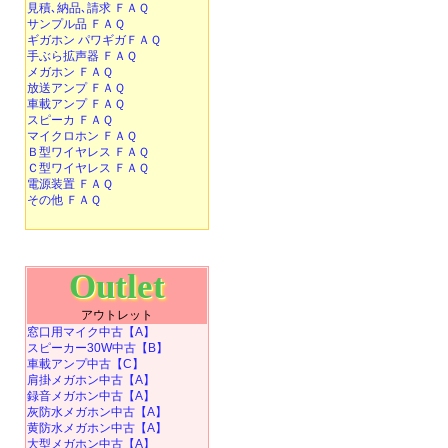
見積､納品､請求 ＦＡＱ
サンプル品 ＦＡＱ
ギガホン パワギガＦＡＱ
手ぶら拡声器 ＦＡＱ
メガホン ＦＡＱ
放送アンプ ＦＡＱ
車載アンプ ＦＡＱ
スピーカ ＦＡＱ
マイクロホン ＦＡＱ
Ｂ型ワイヤレス ＦＡＱ
Ｃ型ワイヤレス ＦＡＱ
電源装置 ＦＡＱ
その他 ＦＡＱ
Outlet
アウトレット
窓口用マイク中古【A】
スピーカー30W中古【B】
車載アンプ中古【C】
肩掛メガホン中古【A】
録音メガホン中古【A】
灰防水メガホン中古【A】
黄防水メガホン中古【A】
大型メガホン中古【A】