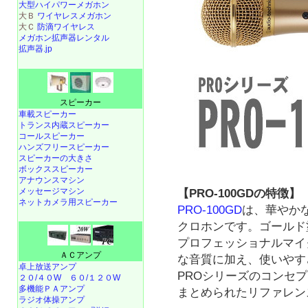
大型ハイパワーメガホン
大Ｂ
ワイヤレスメガホン
大Ｃ
防滴ワイヤレス
メガホン拡声器レンタル
拡声器.jp
スピーカー
車載スピーカー
トランス内蔵スピーカー
コールスピーカー
ハンズフリースピーカー
スピーカーの大きさ
ボックススピーカー
アナウンスマシン
メッセージマシン
【PRO-100GDの特徴】
ネットカメラ用スピーカー
PRO-100GD
は、華やか
クロホンです。ゴールド
プロフェッショナルマイ
ＡＣアンプ
な音質に加え、使いやす
卓上放送アンプ
PROシリーズのコンセ
２０/４０W
６０/１２０W
多機能ＰＡアンプ
まとめられたリファレン
ラジオ体操アンプ