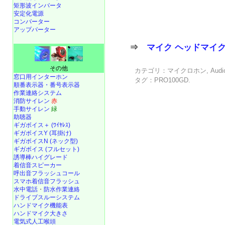
矩形波インバータ
安定化電源
コンバーター
アップバーター
⇒
マイク ヘッドマイ
その他
カテゴリ：
マイクロホン
,
Audi
窓口用インターホン
タグ：
PRO100GD
.
順番表示器・番号表示器
作業連絡システム
消防サイレン
赤
手動サイレン
緑
助聴器
ギガボイス＋ (ﾜｲﾔﾚｽ)
ギガボイスY (耳掛け)
ギガボイスN (ネック型)
ギガボイス (フルセット)
誘導棒ハイグレード
着信音スピーカー
呼出音フラッシュコール
スマホ着信音フラッシュ
水中電話
・
防水作業連絡
ドライブスルーシステム
ハンドマイク機能表
ハンドマイク大きさ
電気式人工喉頭