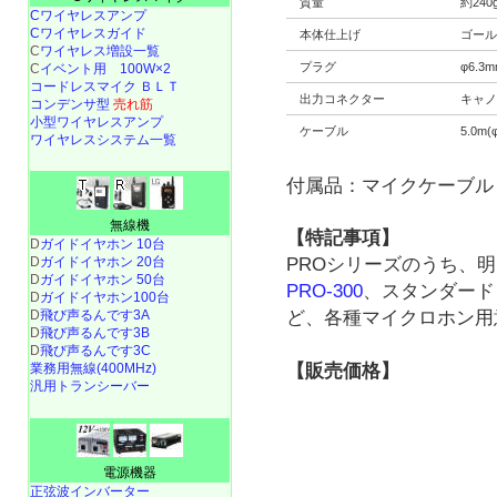
質量
約240
Cワイヤレスアンプ
Cワイヤレスガイド
本体仕上げ
ゴー
C
ワイヤレス増設一覧
プラグ
φ6.
C
イベント用 100W×2
コードレスマイク ＢＬＴ
出力コネクター
キャノ
コンデンサ型
売れ筋
小型ワイヤレスアンプ
ケーブル
5.0m(
ワイヤレスシステム一覧
付属品：マイクケーブル
無線機
【特記事項】
D
ガイドイヤホン 10台
D
ガイドイヤホン 20台
PROシリーズのうち、
D
ガイドイヤホン 50台
PRO-300
、スタンダード
D
ガイドイヤホン100台
D
飛び声るんです3A
ど、各種マイクロホン用
D
飛び声るんです3B
D
飛び声るんです3C
業務用無線(400MHz)
【販売価格】
汎用トランシーバー
電源機器
正弦波インバーター