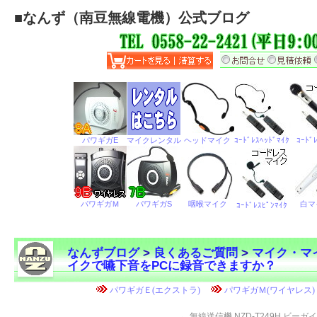
■
なんず（南豆無線電機）公式ブログ
なんずブログ
>
良くあるご質問
>
マイク・マ
イクで嚥下音をPCに録音できますか？
←
無線送信機 NZD-T249H ビーガ