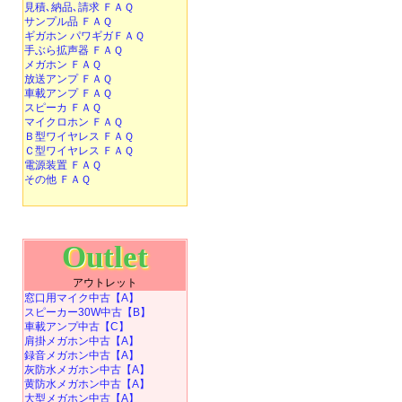
見積､納品､請求 ＦＡＱ
サンプル品 ＦＡＱ
ギガホン パワギガＦＡＱ
手ぶら拡声器 ＦＡＱ
メガホン ＦＡＱ
放送アンプ ＦＡＱ
車載アンプ ＦＡＱ
スピーカ ＦＡＱ
マイクロホン ＦＡＱ
Ｂ型ワイヤレス ＦＡＱ
Ｃ型ワイヤレス ＦＡＱ
電源装置 ＦＡＱ
その他 ＦＡＱ
Outlet
アウトレット
窓口用マイク中古【A】
スピーカー30W中古【B】
車載アンプ中古【C】
肩掛メガホン中古【A】
録音メガホン中古【A】
灰防水メガホン中古【A】
黄防水メガホン中古【A】
大型メガホン中古【A】