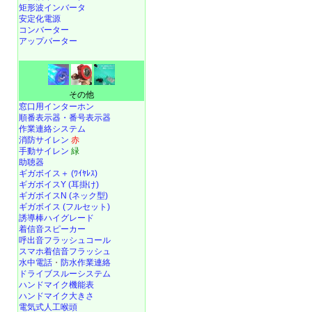
矩形波インバータ
安定化電源
コンバーター
アップバーター
その他
窓口用インターホン
順番表示器・番号表示器
作業連絡システム
消防サイレン
赤
手動サイレン
緑
助聴器
ギガボイス＋ (ﾜｲﾔﾚｽ)
ギガボイスY (耳掛け)
ギガボイスN (ネック型)
ギガボイス (フルセット)
誘導棒ハイグレード
着信音スピーカー
呼出音フラッシュコール
スマホ着信音フラッシュ
水中電話
・
防水作業連絡
ドライブスルーシステム
ハンドマイク機能表
ハンドマイク大きさ
電気式人工喉頭