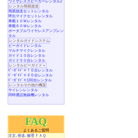
ワイヤレススピーカーレンタル2
レンタル簡易放送
簡易放送セットレンタル
呼出マイクセットレンタル
車載１０Ｗレンタル
車載６０Ｗレンタル
ポータブルワイヤレスアンプレン
タル
レンタルガイドシステム
ビーガイドレンタル
マルチマイクレンタル
ガイド１０台レンタル
ガイド５０台レンタル
レンタルビーガイド＋
ﾋﾞｰｶﾞｲﾄﾞ＋１０台レンタル
ﾋﾞｰｶﾞｲﾄﾞ＋２０台レンタル
ﾋﾞｰｶﾞｲﾄﾞ＋100台レンタル
レンタルその他の機器
サイレンレンタル
同時通話無線機レンタル
FAQ
よくあるご質問
注文､発送､修理 ＦＡＱ