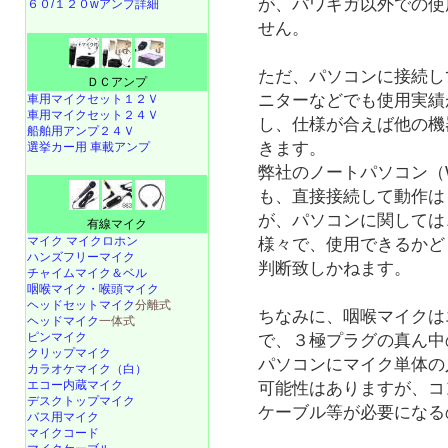
が、パワギガ以外での使
６０/１２０wアンプ詳細
せん。
ただ、パソコンに接続し
ＤＣアンプ
ニターなどでも使用実績
車用マイクセット１２Ｖ
車用マイクセット２４Ｖ
し、仕様が合えば他の機
船舶用アンプ２４Ｖ
きます。
選挙カー用 車載アンプ
弊社のノートパソコン（Wi
も、直接接続して動作は
が、パソコンに関しては
有線マイク
マイク マイクロホン
様々で、使用できるかど
ハンズフリーマイク
判断致しかねます。
チャイムマイク＆ベル
咽喉マイク・喉頭マイク
ヘッドセットマイク
分離式
ちなみに、咽喉マイクは
ヘッドマイク
一体式
ピンマイク
で、３極プラグの真ん中
クリップマイク
パソコンにマイク単体の
カラオケマイク（白）
エコー内蔵マイク
可能性はありますが、コ
デスクトップマイク
ケーブル等が必要になる
バス用マイク
マイクコード