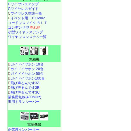
Cワイヤレスアンプ
Cワイヤレスガイド
C
ワイヤレス増設一覧
C
イベント用 100W×2
コードレスマイク ＢＬＴ
コンデンサ型
売れ筋
小型ワイヤレスアンプ
ワイヤレスシステム一覧
無線機
D
ガイドイヤホン 10台
D
ガイドイヤホン 20台
D
ガイドイヤホン 50台
D
ガイドイヤホン100台
D
飛び声るんです3A
D
飛び声るんです3B
D
飛び声るんです3C
業務用無線(400MHz)
汎用トランシーバー
電源機器
正弦波インバーター