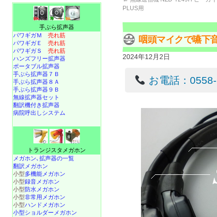
PLUS用
手ぶら拡声器
パワギガＭ
売れ筋
咽頭マイクで嚥下
パワギガＥ
売れ筋
パワギガＳ
売れ筋
2024年12月2日
ハンズフリー拡声器
ポータブル拡声器
手ぶら拡声器７Ｂ
お電話：0558-22
手ぶら拡声器８Ａ
手ぶら拡声器９Ｂ
無線拡声器セット
翻訳機付き拡声器
病院呼出しシステム
トランジスタメガホン
メガホン､拡声器の一覧
翻訳メガホン
小型
多機能メガホン
小型
録音メガホン
小型
防水メガホン
小型
非常用メガホン
小型
ハンドメガホン
小型ショルダーメガホン