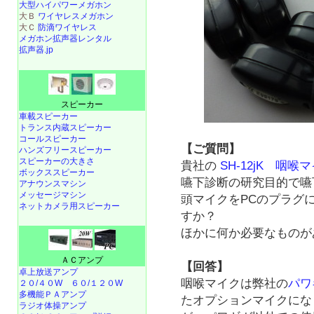
大型ハイパワーメガホン
大Ｂ
ワイヤレスメガホン
大Ｃ
防滴ワイヤレス
メガホン拡声器レンタル
拡声器.jp
スピーカー
車載スピーカー
トランス内蔵スピーカー
コールスピーカー
【ご質問】
ハンズフリースピーカー
スピーカーの大きさ
貴社の
SH-12jK 咽喉
ボックススピーカー
嚥下診断の研究目的で嚥
アナウンスマシン
メッセージマシン
頭マイクをPCのプラグ
ネットカメラ用スピーカー
すか？
ほかに何か必要なものが
ＡＣアンプ
【回答】
卓上放送アンプ
咽喉マイクは弊社の
パワ
２０/４０W
６０/１２０W
多機能ＰＡアンプ
たオプションマイクにな
ラジオ体操アンプ