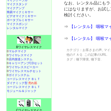
マイクケーブル
なお、レンタル品にもラ
マイクスタンド
マイクアンプ
にはなりますが、お試し
簡易マイクミキサー
検討ください。
ビデオマイクミキサー
ポータブルミキサー
マイクスポンジ
⇒
【レンタル】 咽喉マイ
レンタルマイク
⇒
【レンタル】 咽喉マイク
Bワイヤレスマイク
カテゴリ：
お客さまの声
,
マイ
B
マルチマイク
他のＦＡＱ
. この記事の
URL
.
B
ワイヤレスマイク
タグ：
嚥下障害
,
嚥下音
.
B
店内放送システム
B
キャリーアンプCDセット
B
ワイヤレススピーカー
B
ワイヤレスマルチセット
B
ガイドシステム
コードレスマイク ＢＬＴ
ダイナミック型
売れ筋
コードレスマイク ＢＬＴ
モジュール＆ジャック
Cワイヤレスマイク