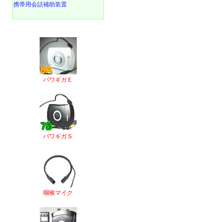
携帯用会話補助装置
パワギガＥ
パワギガＳ
咽喉マイク