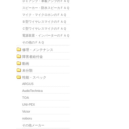
ＤＣアンプ・車載アンプのＦＡＱ
スピーカー・防水スピーカＦＡＱ
マイク・マイクロホンのＦＡＱ
Ｂ型ワイヤレスマイクのＦＡＱ
Ｃ型ワイヤレスマイクのＦＡＱ
電源装置・インバーターのＦＡＱ
その他のＦＡＱ
修理・メンテナンス
障害者給付金
動画
未分類
性能・スペック
ARGUS
AudioTechnica
TOA
UNI-PEX
Victor
noboru
その他メーカー