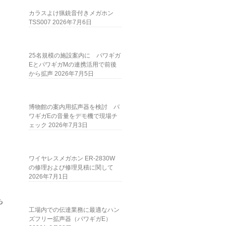
カラスよけ猟銃音付きメガホン
TSS007
2026年7月6日
25名規模の施設案内に パワギガ
EとパワギガMの連携活用で前後
から拡声
2026年7月5日
博物館の案内用拡声器を検討 パ
ワギガEの音量をデモ機で現場チ
ェック
2026年7月3日
ワイヤレスメガホン ER-2830W
の修理および修理見積に関して
2026年7月1日
も
工場内での伝達業務に最適なハン
ズフリー拡声器（パワギガE）