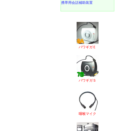
携帯用会話補助装置
パワギガＥ
パワギガＳ
咽喉マイク