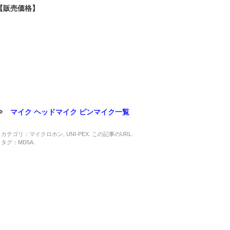
【販売価格】
⇒
マイク ヘッドマイク ピンマイク一覧
カテゴリ：
マイクロホン
,
UNI-PEX
. この記事の
URL
.
タグ：
MD5A
.