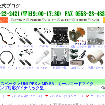
公式ブログ
・スペック
>
UNI-PEX
>
MD-5A カールコードマイク
ンプ対応ダイナミック型
MC-0127 ハンドマイク500Ω トークスイ
選挙用カセット車載アンプ60W レンタル 