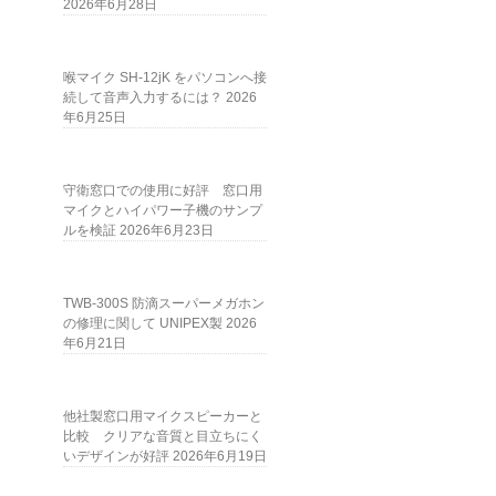
2026年6月28日
喉マイク SH-12jK をパソコンへ接
続して音声入力するには？
2026
年6月25日
守衛窓口での使用に好評 窓口用
マイクとハイパワー子機のサンプ
ルを検証
2026年6月23日
TWB-300S 防滴スーパーメガホン
の修理に関して UNIPEX製
2026
年6月21日
他社製窓口用マイクスピーカーと
比較 クリアな音質と目立ちにく
いデザインが好評
2026年6月19日