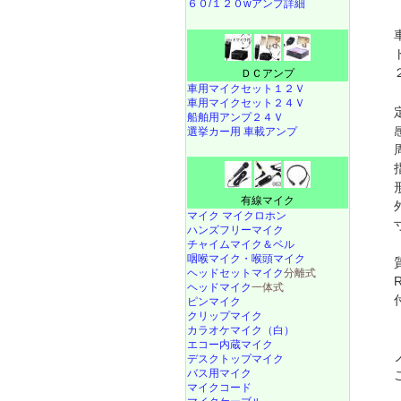
６０/１２０wアンプ詳細
ＤＣアンプ
車用マイクセット１２Ｖ
車用マイクセット２４Ｖ
船舶用アンプ２４Ｖ
選挙カー用 車載アンプ
有線マイク
マイク マイクロホン
ハンズフリーマイク
チャイムマイク＆ベル
咽喉マイク・喉頭マイク
ヘッドセットマイク
分離式
ヘッドマイク
一体式
ピンマイク
クリップマイク
カラオケマイク（白）
エコー内蔵マイク
デスクトップマイク
バス用マイク
マイクコード