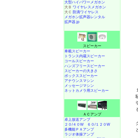
大型ハイパワーメガホン
大Ｂ
ワイヤレスメガホン
大Ｃ
防滴ワイヤレス
メガホン拡声器レンタル
拡声器.jp
スピーカー
車載スピーカー
トランス内蔵スピーカー
コールスピーカー
ハンズフリースピーカー
スピーカーの大きさ
ボックススピーカー
アナウンスマシン
メッセージマシン
ネットカメラ用スピーカー
ＡＣアンプ
卓上放送アンプ
２０/４０W
６０/１２０W
多機能ＰＡアンプ
ラジオ体操アンプ