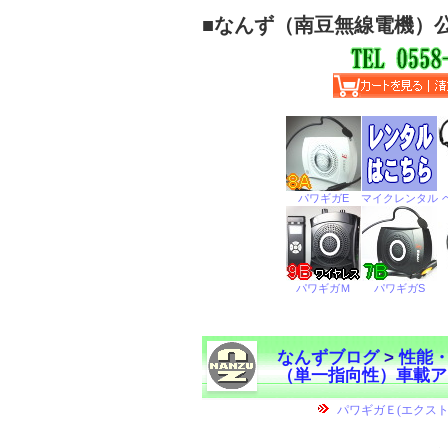
■
なんず（南豆無線電機）
なんずブログ
>
性能
（単一指向性）車載ア
←