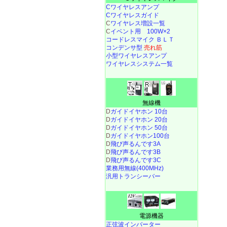
Cワイヤレスアンプ
Cワイヤレスガイド
C
ワイヤレス増設一覧
C
イベント用 100W×2
コードレスマイク ＢＬＴ
コンデンサ型
売れ筋
小型ワイヤレスアンプ
ワイヤレスシステム一覧
無線機
D
ガイドイヤホン 10台
D
ガイドイヤホン 20台
D
ガイドイヤホン 50台
D
ガイドイヤホン100台
D
飛び声るんです3A
D
飛び声るんです3B
D
飛び声るんです3C
業務用無線(400MHz)
汎用トランシーバー
電源機器
正弦波インバーター