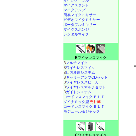
マイクケーブル
マイクスタンド
マイクアンプ
簡易マイクミキサー
ビデオマイクミキサー
ポータブルミキサー
マイクスポンジ
レンタルマイク
Bワイヤレスマイク
B
マルチマイク
B
ワイヤレスマイク
B
店内放送システム
B
キャリーアンプCDセット
B
ワイヤレススピーカー
B
ワイヤレスマルチセット
B
ガイドシステム
コードレスマイク ＢＬＴ
ダイナミック型
売れ筋
コードレスマイク ＢＬＴ
モジュール＆ジャック
Cワイヤレスマイク