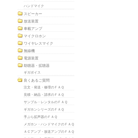
ハンドマイク
スピーカー
放送装置
車載アンプ
マイクロホン
ワイヤレスマイク
無線機
電源装置
助聴器・拡聴器
ギガボイス
良くあるご質問
注文・発送・修理のＦＡＱ
見積・納品・請求のＦＡＱ
サンプル・レンタルのＦＡＱ
ギガホンシリーズのＦＡＱ
手ぶら拡声器のＦＡＱ
メガホン・ハンドマイクのＦＡＱ
ＡＣアンプ・放送アンプのＦＡＱ