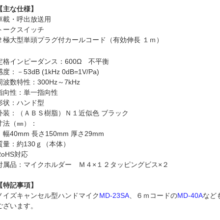
【主な仕様】
車載・呼出放送用
トークスイッチ
２極大型単頭プラグ付カールコード（有効伸長 １ｍ）
定格インピーダンス：600Ω 不平衡
感度：－53dB (1kHz 0dB=1V/Pa)
周波数特性：300Hz～7kHz
指向性：単一指向性
形状：ハンド型
外装：（ＡＢＳ樹脂）Ｎ１近似色 ブラック
寸法（㎜）：
幅40mm 長さ150mm 厚さ29mm
質量：約130ｇ（本体）
RoHS対応
付属品：マイクホルダー Ｍ４×１２タッピングビス×２
【特記事項】
ノイズキャンセル型ハンドマイク
MD-23SA
、６ｍコードの
MD-40A
など
ございます。