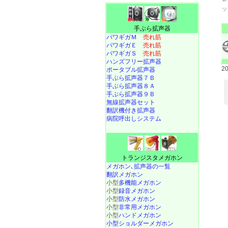
ッ
手ぶら拡声器
パワギガＭ
売れ筋
パワギガＥ
売れ筋
パワギガＳ
売れ筋
ハンズフリー拡声器
2
ポータブル拡声器
手ぶら拡声器７Ｂ
手ぶら拡声器８Ａ
手ぶら拡声器９Ｂ
無線拡声器セット
翻訳機付き拡声器
病院呼出しシステム
トランジスタメガホン
メガホン､拡声器の一覧
翻訳メガホン
小型
多機能メガホン
小型
録音メガホン
小型
防水メガホン
小型
非常用メガホン
小型
ハンドメガホン
小型ショルダーメガホン