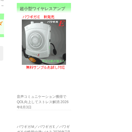
蔵
→
超小型ワイヤレスアンプ
ダ
音声コミュニケーション獲得で
QOL向上してストレス解消
2026
年8月3日
パワギガＭ／パワギガＥ／パワギ