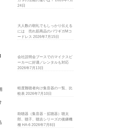
ガＳの性能の違いは？
2026年7月
24日
大人数の朝礼でもしっかり伝える
には 売れ筋商品のパワギガMコ
ードレス
2026年7月15日
会社説明会ブースでのマイクスピ
ーカーに好適／レンタルも対応
2026年7月13日
軽度難聴者向け集音器の一覧、比
囲
較表
2026年7月10日
。
け
助聴器（集音器・拡聴器）聴太
郎、聴子、聴吉シリーズの後継機
品
種 HA-6
2026年7月8日