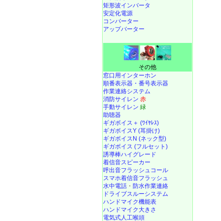
矩形波インバータ
安定化電源
コンバーター
アップバーター
その他
窓口用インターホン
順番表示器・番号表示器
作業連絡システム
消防サイレン
赤
手動サイレン
緑
助聴器
ギガボイス＋ (ﾜｲﾔﾚｽ)
ギガボイスY (耳掛け)
ギガボイスN (ネック型)
ギガボイス (フルセット)
誘導棒ハイグレード
着信音スピーカー
呼出音フラッシュコール
スマホ着信音フラッシュ
水中電話
・
防水作業連絡
ドライブスルーシステム
ハンドマイク機能表
ハンドマイク大きさ
電気式人工喉頭