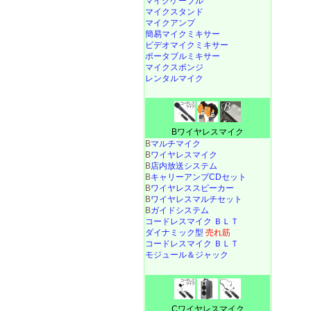
マイクケーブル
マイクスタンド
マイクアンプ
簡易マイクミキサー
ビデオマイクミキサー
ポータブルミキサー
マイクスポンジ
レンタルマイク
Bワイヤレスマイク
B
マルチマイク
B
ワイヤレスマイク
B
店内放送システム
B
キャリーアンプCDセット
B
ワイヤレススピーカー
B
ワイヤレスマルチセット
B
ガイドシステム
コードレスマイク ＢＬＴ
ダイナミック型
売れ筋
コードレスマイク ＢＬＴ
モジュール＆ジャック
Cワイヤレスマイク