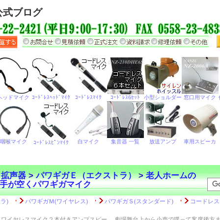
公式ブログ
ら拡声器
>
パワギガＥ（エクストラ）
>
老人ホームの
手が空くパワギガマイク
ワイヤレスマイク２本付きアンプスピー
劇場舞台上から小声で喋って客席後方