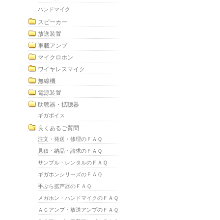
ハンドマイク
スピーカー
放送装置
車載アンプ
マイクロホン
ワイヤレスマイク
無線機
電源装置
助聴器・拡聴器
ギガボイス
良くあるご質問
注文・発送・修理のＦＡＱ
見積・納品・請求のＦＡＱ
サンプル・レンタルのＦＡＱ
ギガホンシリーズのＦＡＱ
手ぶら拡声器のＦＡＱ
メガホン・ハンドマイクのＦＡＱ
ＡＣアンプ・放送アンプのＦＡＱ