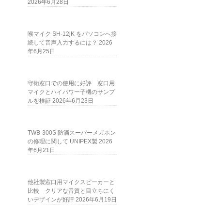
2026年6月28日
喉マイク SH-12jK をパソコンへ接
続して音声入力するには？
2026
年6月25日
守衛窓口での使用に好評 窓口用
マイクとハイパワー子機のサンプ
ルを検証
2026年6月23日
TWB-300S 防滴スーパーメガホン
の修理に関して UNIPEX製
2026
年6月21日
他社製窓口用マイクスピーカーと
比較 クリアな音質と目立ちにく
いデザインが好評
2026年6月19日