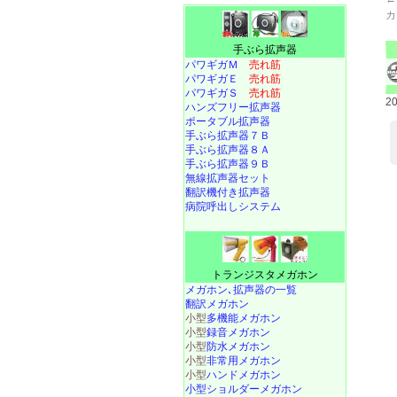
カ
手ぶら拡声器
パワギガＭ
売れ筋
パワギガＥ
売れ筋
パワギガＳ
売れ筋
2
ハンズフリー拡声器
ポータブル拡声器
手ぶら拡声器７Ｂ
手ぶら拡声器８Ａ
手ぶら拡声器９Ｂ
無線拡声器セット
翻訳機付き拡声器
病院呼出しシステム
トランジスタメガホン
メガホン､拡声器の一覧
翻訳メガホン
小型
多機能メガホン
小型
録音メガホン
小型
防水メガホン
小型
非常用メガホン
小型
ハンドメガホン
小型ショルダーメガホン