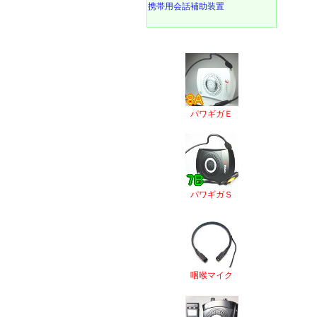
携帯用会話補助装置
パワギガＥ
パワギガＳ
咽喉マイク