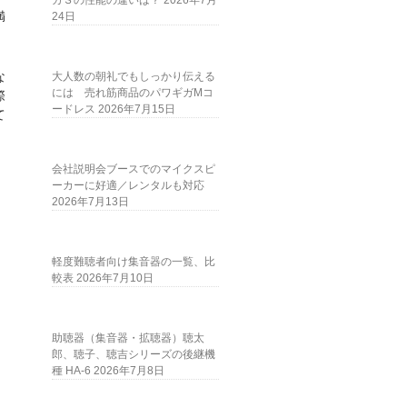
ガＳの性能の違いは？
2026年7月
満
24日
な
大人数の朝礼でもしっかり伝える
には 売れ筋商品のパワギガMコ
際
ードレス
2026年7月15日
て
会社説明会ブースでのマイクスピ
ーカーに好適／レンタルも対応
2026年7月13日
軽度難聴者向け集音器の一覧、比
較表
2026年7月10日
助聴器（集音器・拡聴器）聴太
郎、聴子、聴吉シリーズの後継機
種 HA-6
2026年7月8日