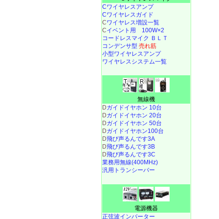
Cワイヤレスアンプ
Cワイヤレスガイド
C
ワイヤレス増設一覧
C
イベント用 100W×2
コードレスマイク ＢＬＴ
コンデンサ型
売れ筋
小型ワイヤレスアンプ
ワイヤレスシステム一覧
無線機
D
ガイドイヤホン 10台
D
ガイドイヤホン 20台
D
ガイドイヤホン 50台
D
ガイドイヤホン100台
D
飛び声るんです3A
D
飛び声るんです3B
D
飛び声るんです3C
業務用無線(400MHz)
汎用トランシーバー
電源機器
正弦波インバーター