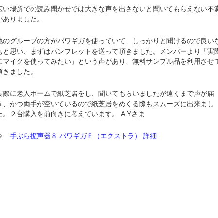
広い場所での読み聞かせでは大きな声を出さないと聞いてもらえない不
がありました。
他のグループの方がパワギガを使っていて、しっかりと聞けるので良い
ぁと思い、まずはパンフレットを送って頂きました。メンバーより「実
にマイクを使ってみたい」という声があり、無料サンプル品を利用させ
頂きました。
実際に老人ホームで紙芝居をし、聞いてもらいましたが遠くまで声が届
き、かつ両手が空いているので紙芝居をめくる際もスムーズに出来まし
た。２台購入を前向きに考えています。 A.Yさま
⇒
手ぶら拡声器８ パワギガＥ（エクストラ） 詳細