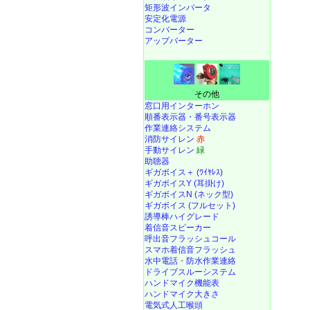
矩形波インバータ
安定化電源
コンバーター
アップバーター
その他
窓口用インターホン
順番表示器・番号表示器
作業連絡システム
消防サイレン
赤
手動サイレン
緑
助聴器
ギガボイス＋ (ﾜｲﾔﾚｽ)
ギガボイスY (耳掛け)
ギガボイスN (ネック型)
ギガボイス (フルセット)
誘導棒ハイグレード
着信音スピーカー
呼出音フラッシュコール
スマホ着信音フラッシュ
水中電話
・
防水作業連絡
ドライブスルーシステム
ハンドマイク機能表
ハンドマイク大きさ
電気式人工喉頭