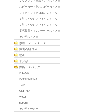
ＤＣアンプ・車載アンプのＦＡＱ
スピーカー・防水スピーカＦＡＱ
マイク・マイクロホンのＦＡＱ
Ｂ型ワイヤレスマイクのＦＡＱ
Ｃ型ワイヤレスマイクのＦＡＱ
電源装置・インバーターのＦＡＱ
その他のＦＡＱ
修理・メンテナンス
障害者給付金
動画
未分類
性能・スペック
ARGUS
AudioTechnica
TOA
UNI-PEX
Victor
noboru
その他メーカー