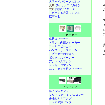
大型ハイパワーメガホン
大Ｂ
ワイヤレスメガホン
大Ｃ
防滴ワイヤレス
メガホン拡声器レンタル
拡声器.jp
スピーカー
車載スピーカー
トランス内蔵スピーカー
コールスピーカー
ハンズフリースピーカー
スピーカーの大きさ
ボックススピーカー
アナウンスマシン
メッセージマシン
ネットカメラ用スピーカー
ＡＣアンプ
卓上放送アンプ
２０/４０W
６０/１２０W
多機能ＰＡアンプ
ラジオ体操アンプ