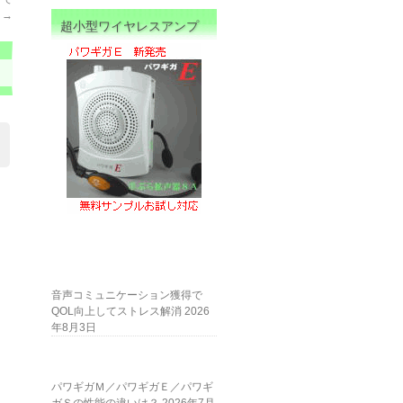
ガ
→
超小型ワイヤレスアンプ
音声コミュニケーション獲得で
QOL向上してストレス解消
2026
年8月3日
パワギガＭ／パワギガＥ／パワギ