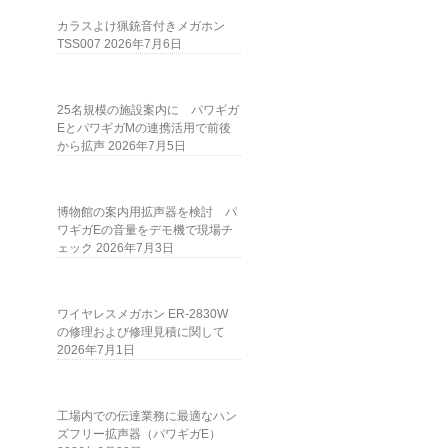
カラスよけ猟銃音付きメガホン
TSS007
2026年7月6日
25名規模の施設案内に パワギガ
EとパワギガMの連携活用で前後
から拡声
2026年7月5日
博物館の案内用拡声器を検討 パ
ワギガEの音量をデモ機で現場チ
ェック
2026年7月3日
ワイヤレスメガホン ER-2830W
の修理および修理見積に関して
2026年7月1日
工場内での伝達業務に最適なハン
ズフリー拡声器（パワギガE）