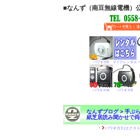
■
なんず（南豆無線電機）
なんずブログ
>
手ぶ
紙芝居読み聞かせで両
←