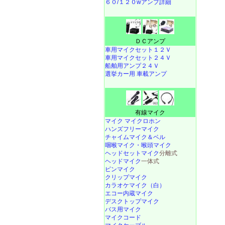
６０/１２０wアンプ詳細
ＤＣアンプ
車用マイクセット１２Ｖ
車用マイクセット２４Ｖ
船舶用アンプ２４Ｖ
選挙カー用 車載アンプ
有線マイク
マイク マイクロホン
ハンズフリーマイク
チャイムマイク＆ベル
咽喉マイク・喉頭マイク
ヘッドセットマイク
分離式
ヘッドマイク
一体式
ピンマイク
クリップマイク
カラオケマイク（白）
エコー内蔵マイク
デスクトップマイク
バス用マイク
マイクコード