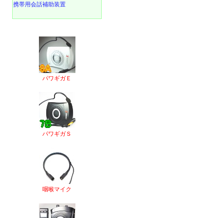
携帯用会話補助装置
パワギガＥ
パワギガＳ
咽喉マイク