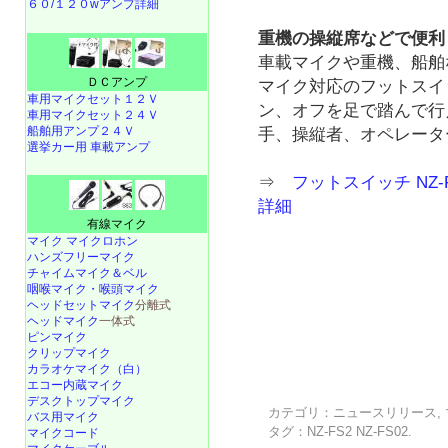
６０/１２０wアンプ詳細
重機の操縦席などで便利
車載マイクや重機、船舶
ＤＣアンプ
マイク対応のフットスイッチ
車用マイクセット１２Ｖ
ン、オフを足で踏んで行
車用マイクセット２４Ｖ
船舶用アンプ２４Ｖ
手、操縦者、オペレータ
選挙カー用 車載アンプ
⇒
フットスイッチ NZ
詳細
有線マイク
マイク マイクロホン
ハンズフリーマイク
チャイムマイク＆ベル
咽喉マイク・喉頭マイク
ヘッドセットマイク
分離式
ヘッドマイク
一体式
ピンマイク
クリップマイク
カラオケマイク（白）
エコー内蔵マイク
デスクトップマイク
カテゴリ：
ニュースリリース
,
バス用マイク
タグ：
NZ-FS2 NZ-FS02
.
マイクコード