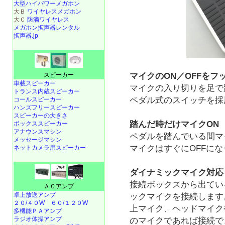
大型ハイパワーメガホン
大Ｂ
ワイヤレスメガホン
大Ｃ
防滴ワイヤレス
メガホン拡声器レンタル
拡声器.jp
スピーカー
マイクのON／OFFをフ
車載スピーカー
マイクの入り切りを足で
トランス内蔵スピーカー
ペダル式のスイッチを採
コールスピーカー
ハンズフリースピーカー
スピーカーの大きさ
踏んだ時だけマイクON
ボックススピーカー
アナウンスマシン
ペダルを踏んでいる間マ
メッセージマシン
マイクはすぐにOFFに
ネットカメラ用スピーカー
ダイナミックマイク対応
接続ボックスから出ている
ＡＣアンプ
卓上放送アンプ
ックマイクを接続します
２０/４０W
６０/１２０W
上マイク、ヘッドマイク
多機能ＰＡアンプ
ラジオ体操アンプ
のマイクであれば接続で