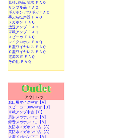
見積､納品､請求 ＦＡＱ
サンプル品 ＦＡＱ
ギガホン パワギガＦＡＱ
手ぶら拡声器 ＦＡＱ
メガホン ＦＡＱ
放送アンプ ＦＡＱ
車載アンプ ＦＡＱ
スピーカ ＦＡＱ
マイクロホン ＦＡＱ
Ｂ型ワイヤレス ＦＡＱ
Ｃ型ワイヤレス ＦＡＱ
電源装置 ＦＡＱ
その他 ＦＡＱ
Outlet
アウトレット
窓口用マイク中古【A】
スピーカー30W中古【B】
車載アンプ中古【C】
肩掛メガホン中古【A】
録音メガホン中古【A】
灰防水メガホン中古【A】
黄防水メガホン中古【A】
大型メガホン中古【A】