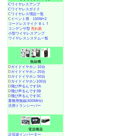
Cワイヤレスアンプ
Cワイヤレスガイド
C
ワイヤレス増設一覧
C
イベント用 100W×2
コードレスマイク ＢＬＴ
コンデンサ型
売れ筋
小型ワイヤレスアンプ
ワイヤレスシステム一覧
無線機
D
ガイドイヤホン 10台
D
ガイドイヤホン 20台
D
ガイドイヤホン 50台
D
ガイドイヤホン100台
D
飛び声るんです3A
D
飛び声るんです3B
D
飛び声るんです3C
業務用無線(400MHz)
汎用トランシーバー
電源機器
正弦波インバーター