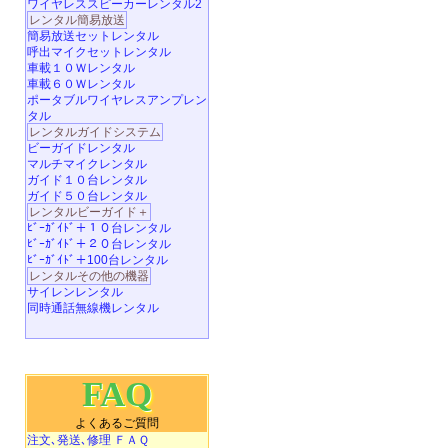
ワイヤレススピーカーレンタル2
レンタル簡易放送
簡易放送セットレンタル
呼出マイクセットレンタル
車載１０Ｗレンタル
車載６０Ｗレンタル
ポータブルワイヤレスアンプレン
タル
レンタルガイドシステム
ビーガイドレンタル
マルチマイクレンタル
ガイド１０台レンタル
ガイド５０台レンタル
レンタルビーガイド＋
ﾋﾞｰｶﾞｲﾄﾞ＋１０台レンタル
ﾋﾞｰｶﾞｲﾄﾞ＋２０台レンタル
ﾋﾞｰｶﾞｲﾄﾞ＋100台レンタル
レンタルその他の機器
サイレンレンタル
同時通話無線機レンタル
FAQ
よくあるご質問
注文､発送､修理 ＦＡＱ