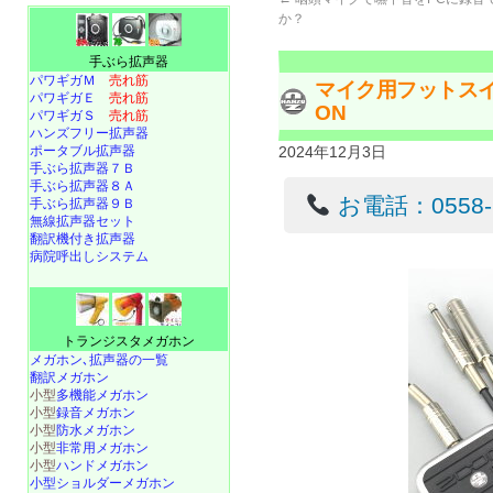
か？
手ぶら拡声器
パワギガＭ
売れ筋
マイク用フットスイッ
パワギガＥ
売れ筋
ON
パワギガＳ
売れ筋
ハンズフリー拡声器
ポータブル拡声器
2024年12月3日
手ぶら拡声器７Ｂ
手ぶら拡声器８Ａ
お電話：0558-22
手ぶら拡声器９Ｂ
無線拡声器セット
翻訳機付き拡声器
病院呼出しシステム
トランジスタメガホン
メガホン､拡声器の一覧
翻訳メガホン
小型
多機能メガホン
小型
録音メガホン
小型
防水メガホン
小型
非常用メガホン
小型
ハンドメガホン
小型ショルダーメガホン