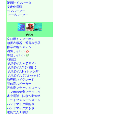
矩形波インバータ
安定化電源
コンバーター
アップバーター
その他
窓口用インターホン
順番表示器・番号表示器
作業連絡システム
消防サイレン
赤
手動サイレン
緑
助聴器
ギガボイス＋ (ﾜｲﾔﾚｽ)
ギガボイスY (耳掛け)
ギガボイスN (ネック型)
ギガボイス (フルセット)
誘導棒ハイグレード
着信音スピーカー
呼出音フラッシュコール
スマホ着信音フラッシュ
水中電話
・
防水作業連絡
ドライブスルーシステム
ハンドマイク機能表
ハンドマイク大きさ
電気式人工喉頭