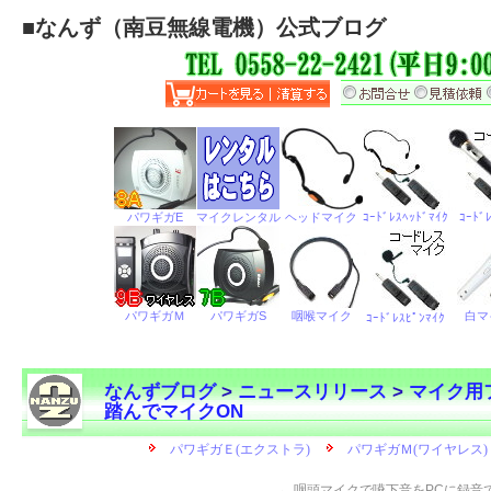
■
なんず（南豆無線電機）公式ブログ
なんずブログ
>
ニュースリリース
>
マイク用フ
踏んでマイクON
←
咽頭マイクで嚥下音をPCに録音