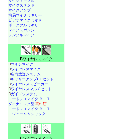
マイクケーブル
マイクスタンド
マイクアンプ
簡易マイクミキサー
ビデオマイクミキサー
ポータブルミキサー
マイクスポンジ
レンタルマイク
Bワイヤレスマイク
B
マルチマイク
B
ワイヤレスマイク
B
店内放送システム
B
キャリーアンプCDセット
B
ワイヤレススピーカー
B
ワイヤレスマルチセット
B
ガイドシステム
コードレスマイク ＢＬＴ
ダイナミック型
売れ筋
コードレスマイク ＢＬＴ
モジュール＆ジャック
Cワイヤレスマイク